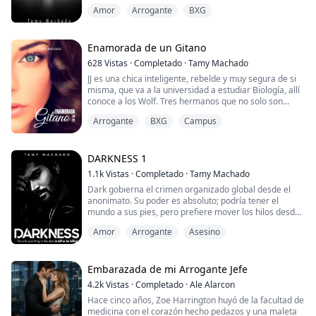
que su futuro se ensombreció el día que en su
Amor
Arrogante
BXG
hermano murió.
Muchas cosas cambiaron a partir de ese instante, sus
sueños, sus metas, hasta su aspecto, porque el simple
hecho de mirarse al espejo le causaba dolor.
Enamorada de un Gitano
628
Vistas
·
Completado
·
Tamy Machado
Zero ahora es el t...
JJ es una chica inteligente, rebelde y muy segura de si
misma, que va a la universidad a estudiar Biología, allí
conoce a los Wolf. Tres hermanos que no solo son
guapos, inteligentes, ricos y sexys sino que también los
Arrogante
BXG
Campus
tres destilan problemas de esos en los que no sueles
meterte porque sabes que van ligados a cosas
posiblemente ilegales y con muchas faldas de por
medio. JJ los desprecia a los tre...
DARKNESS 1
1.1k
Vistas
·
Completado
·
Tamy Machado
Dark gobierna el crimen organizado global desde el
anonimato. Su poder es absoluto; podría tener el
mundo a sus pies, pero prefiere mover los hilos desde
las sombras. Esa oscuridad, sin embargo, se ve
Amor
Arrogante
Asesino
fracturada por una luz inesperada: una chica común
cuyos ojos verdes se convierten en la obsesión de un
capo rival, quien la secuestra para forzar un
matrimonio.
Embarazada de mi Arrogante Jefe
Cuando Dark decide intervenir, no lo ...
4.2k
Vistas
·
Completado
·
Ale Alarcon
Hace cinco años, Zoe Harrington huyó de la facultad de
medicina con el corazón hecho pedazos y una maleta