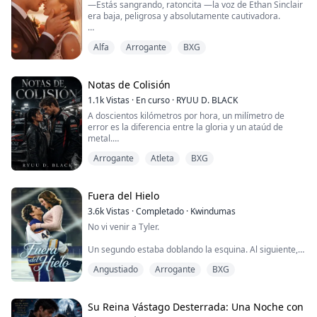
—Estás sangrando, ratoncita —la voz de Ethan Sinclair
era baja, peligrosa y absolutamente cautivadora.
Un momento estaba a punto de perderlo todo —la
Alfa
Arrogante
BXG
galería de mi padre, su legado, mi vida—; al siguiente,
me encontraba acorralada por el billonario más
despiadado de Melbourne. —Necesito una esposa
para asegurar mi herencia. Tú necesitas dinero. Es un
Notas de Colisión
contrato, nada más.
1.1k
Vistas
·
En curso
·
RYUU D. BLACK
A doscientos kilómetros por hora, un milímetro de
Me ofreció la salvación e...
error es la diferencia entre la gloria y un ataúd de
metal.
Valentina Cruz es la mejor copiloto que nadie quiere
Arrogante
Atleta
BXG
contratar. En un mundo dominado por hombres, su
talento táctico está desperdiciado en ligas menores,
hasta que una deuda familiar amenazante la obliga a
aceptar un trato con el diablo. Y el diablo tiene nombre:
Fuera del Hielo
Ares Thorne.
3.6k
Vistas
·
Completado
·
Kwindumas
Arrogante, te...
No vi venir a Tyler.
Un segundo estaba doblando la esquina. Al siguiente,
una mano se cerró alrededor de mi muñeca y me
Angustiado
Arrogante
BXG
arrastró de repente a una habitación cercana.
La puerta se cerró detrás de nosotros.
Su Reina Vástago Desterrada: Una Noche con