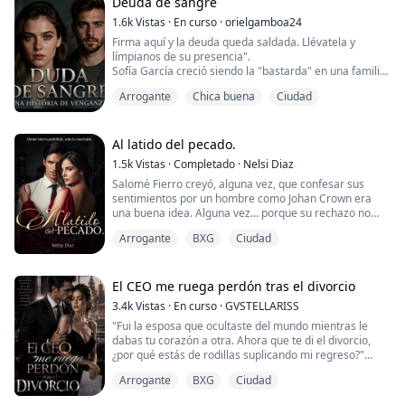
trofeo que pueda romper a su antojo pa...
Deuda de sangre
1.6k
Vistas
·
En curso
·
orielgamboa24
Firma aquí y la deuda queda saldada. Llévatela y
límpianos de su presencia".
Sofía García creció siendo la "bastarda" en una familia
de opulencia y secretos. Humillada por su madre,
Arrogante
Chica buena
Ciudad
Leonor, y despreciada por sus hermanas, nunca
imaginó que su propia sangre la utilizaría como
moneda de cambio. Para salvarse de la quiebra, los
García venden a Sofía al hombre más temido del
Al latido del pecado.
mundo empresarial y el sub...
1.5k
Vistas
·
Completado
·
Nelsi Diaz
Salomé Fierro creyó, alguna vez, que confesar sus
sentimientos por un hombre como Johan Crown era
una buena idea. Alguna vez… porque su rechazo no
solo destruyó lo que sentía, sino que lo hizo con una
Arrogante
BXG
Ciudad
frialdad tan brutal, que parecía querer ser recordado
solo por la forma en que despedazaba emociones.
Años después, Salomé es la prometida de uno de los
El CEO me ruega perdón tras el divorcio
candidatos presidenciales más ambiciosos del ...
3.4k
Vistas
·
En curso
·
GVSTELLARISS
"Fui la esposa que ocultaste del mundo mientras le
dabas tu corazón a otra. Ahora que te di el divorcio,
¿por qué estás de rodillas suplicando mi regreso?"
Arrogante
BXG
Ciudad
Lily Rose vivió tres años casada con el millonario
Alejandro en secreto. Él nunca la amó. Él nunca la