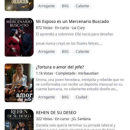
encuentra en estado paralítico y, como si eso no fuera
Arrogante
BXG
Caliente
poco, termina embarazandose de él.
Lo que ella no sabía es que no se trataba de un hombre
cualquiera, se estaba metiendo con el presidente de
una empresa multimillonaria con muchos s...
Mi Esposo es un Mercenario Buscado
872
Vistas
·
En curso
·
Lia Cury
Él aprendió a sobrevivir. Ella nació para desafiar.
Josué nunca creyó en los finales felices.
Arrogante
BXG
Caliente
Traicionado por su propia familia durante la
adolescencia, descubrió demasiado pronto que las
personas pueden convertirse en piezas dentro de un
juego de poder. Transformado en una marioneta por
¿Tortura o amor del jefe?
las circunstancias, terminó encontrando refugio entre
1.1k
Vistas
·
Completado
·
miribaustian
los hombres más peligrosos de la mafia rusa, donde
Emma, una joven heredera, intrépida y rebelde que no
apre...
se conformaba con recibir un depósito mensual en su
cuenta bancaria, no solamente estudió diseño en
indumentaria como ellos querían, desafiando a su
Arrogante
BXG
Ciudad
familia, también estudió abogacía, ella quería
demostrar que estaba a la altura de su hermano
mayor, para llevar la dirección de la empresa, Textil
MyE.
REHEN DE SU DESEO
Era atrevida, osada, inteligente y decidida.
322
Vistas
·
En curso
·
J.G. Santana
...
Daniela solo quería terminar su jornada laboral y
volver a casa. Jamás imaginó que un par de faros