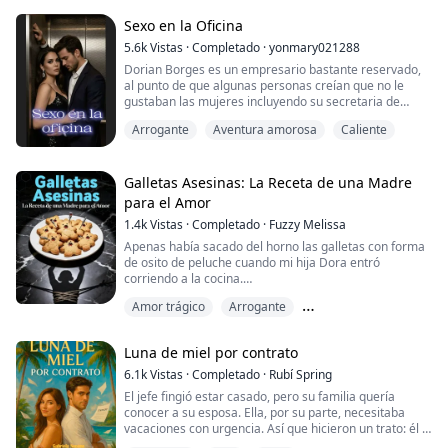
presentó a su familia. Mientras Alejandro gastaba
millones en su primer amor, Lily Rose estaba sola en
Sexo en la Oficina
una casa fría.
5.6k
Vistas
·
Completado
·
yonmary021288
Dorian Borges es un empresario bastante reservado,
Todo cambió el día que...
al punto de que algunas personas creían que no le
gustaban las mujeres incluyendo su secretaria de
repuesto. Pero estaban muy equivocados, este hombre
Arrogante
Aventura amorosa
Caliente
era un amante del sexo morboso. Follar era su pasión,
y aunque nadie lo pillara con una mujer en las noticias,
no quería decir que no se llevara a la cama a muchas.
Galletas Asesinas: La Receta de una Madre
Y una de estas era su secretaria...
para el Amor
1.4k
Vistas
·
Completado
·
Fuzzy Melissa
Apenas había sacado del horno las galletas con forma
de osito de peluche cuando mi hija Dora entró
corriendo a la cocina.
Amor trágico
Arrogante
—¡Dora, cariño! ¡Las galletas especiales de mamá ya
están listas!
Crecimiento femenino
Luna de miel por contrato
Pero en cuanto vio las galletas, se le fue el color del
rostro. Gritó:
6.1k
Vistas
·
Completado
·
Rubí Spring
El jefe fingió estar casado, pero su familia quería
—¡Aléjate! ¡Aléjate!
conocer a su esposa. Ella, por su parte, necesitaba
vacaciones con urgencia. Así que hicieron un trato: él la
Y salió disparada de la habitación.
llevaría a una lujosa luna de miel en un destino