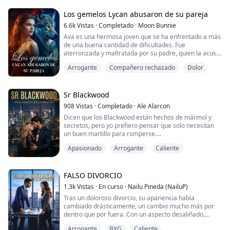
Los gemelos Lycan abusaron de su pareja
6.6k
Vistas
·
Completado
·
Moon Bunnie
Ava es una hermosa joven que se ha enfrentado a más
de una buena cantidad de dificultades. Fue
aterrorizada y maltratada por su padre, quien la acusó
de la muerte de su madre. Trabajó día y noche para
Arrogante
Compañero rechazado
Dolor
saldar la deuda de su padre, pero tuvo mala suerte
porque su propio padre la vendía a un amo que era
esclavo sexual para saldar su deuda de juego.
Sr Blackwood
Fue gobernada por su cruel amo.
908
Vistas
·
Completado
·
Ale Alarcon
Dicen que los Blackwood están hechos de mármol y
«Esclavo, debes sa...
secretos, pero yo prefiero pensar que solo necesitan
un buen martillo para romperse.
Apasionado
Arrogante
Caliente
Como arquitecta, mi trabajo es diseñar estructuras
sólidas, pero como Donovan, mi especialidad es
demoler el orden. Spencer Blackwood es el CEO más
brillante, frío y exasperante que ha pisado Londres; un
FALSO DIVORCIO
hombre que vive bajo la dictadura de su agenda y que
1.3k
Vistas
·
En curso
·
Nailu Pineda (NailuP)
cree qu...
Tras un doloroso divorcio, su apariencia había
cambiado drásticamente, un cambio mucho más por
dentro que por fuera. Con un aspecto desaliñado,
evidente pérdida de peso, su vida se había convertido
Arrogante
BXG
Caliente