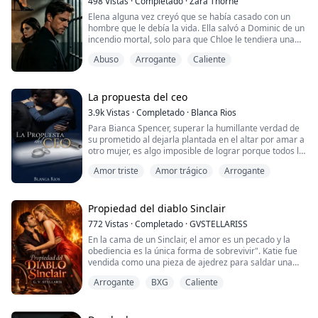
498
Vistas
·
Completado
·
Zara Thorne
Con un coche averiado y dos dólares a mi nombre, un
Elena alguna vez creyó que se había casado con un
ma...
hombre que le debía la vida. Ella salvó a Dominic de un
incendio mortal, solo para que Chloe le tendiera una
trampa y la inculpara de un atropello con fuga que
Abuso
Arrogante
Caliente
terminó en muerte, robándole su identidad como la
salvadora de él. Traicionada por su esposo, Elena fue
enviada a la Prisión de Máxima Seguridad para
Mujeres de Blackstone, donde soportó tor...
La propuesta del ceo
3.9k
Vistas
·
Completado
·
Blanca Rios
Para Bianca Spencer, superar la humillante verdad de
su prometido al dejarla plantada en el altar por amar a
otro mujer, es algo imposible de lograr porque todos la
ven con lástima, sin empleo y sin poder continuar sus
Amor triste
Amor trágico
Arrogante
estudios tuvo que buscar un empleo para ayudar a su
madre pero un accidente la hizo volver a encontrar al
hombre que días atrás la llamó mendiga, Haciéndole
una propuesta que la lle...
Propiedad del diablo Sinclair
772
Vistas
·
Completado
·
GVSTELLARISS
En la cama de un Sinclair, el amor es un pecado y la
obediencia es la única forma de sobrevivir". Katie fue
vendida como una pieza de ajedrez para saldar una
deuda de sangre. Su comprador es Leonard Sinclair, un
Arrogante
BXG
Caliente
hombre cuya brillantez solo es superada por su
crueldad desde que un accidente lo encadenó a una
silla de ruedas. Él no busca una compañera, busca un