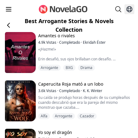
Best Arrogante Stories & Novels
Collection
Amantes o rivales
4.9k
Vistas
·
Completado
·
Ekridah Éster
«¡Hazme!»
Erin desafió, sus ojos brillaban con desafío.
Arrogante
BXG
Drama
La mirada de Braden se entrecerró mientras la miraba,
contemplando sus mejillas enrojecidas y la forma en
que su aliento salía en suaves jadeos. Se dio cuenta de
que la tenía atrapada debajo de él en la cama, y sintió
Caperucita Roja mató a un lobo
una oleada de deseo que no podía ignorar.
3.6k
Vistas
·
Completado
·
K. K. Winter
Su caída se produjo horas después de su cumpleaños
Sus pantalones suaves y mojados llenaron sus ojos y
cuando descubrió que era la pareja del mismo
se dio cuenta entonces. Co...
monstruo que cazaba.
Alfa
Arrogante
Cazador
Un padre, atormentado por el dolor del pasado, no
podía hacer nada hasta encontrar a alguien con ideas
afines y formar la Alianza para luchar contra quienes le
habían arrebatado al amor de su vida. Luchó detrás de
Yo soy el dragón
la pantalla mientras su hija hacía lo que él nunca pudo