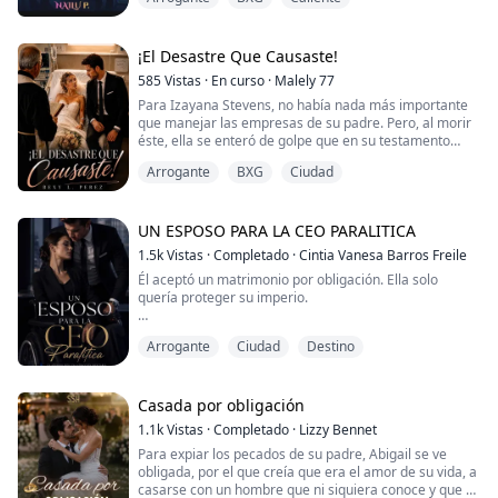
en un desagradable infierno.
Sin embargo, ocho años después logró conseguir el
trabajo de sus sueños en una importante empresa de
¡El Desastre Que Causaste!
publicidad. Lo que ella nunca se ha imaginó, es que se
585
Vistas
·
En curso
·
Malely 77
convertiría en ...
Para Izayana Stevens, no había nada más importante
que manejar las empresas de su padre. Pero, al morir
éste, ella se enteró de golpe que en su testamento
había dejado la condición de que, para que pudiera
Arrogante
BXG
Ciudad
tomar el control de Stevens Textiles, debía casarse
antes de los veintiocho años, o todo pasaría a manos
de su medio hermano, fruto de la infidelidad de su
padre con su secretaria.
UN ESPOSO PARA LA CEO PARALITICA
1.5k
Vistas
·
Completado
·
Cintia Vanesa Barros Freile
No podía per...
Él aceptó un matrimonio por obligación. Ella solo
quería proteger su imperio.
Pero nadie les advirtió lo peligroso que sería
Arrogante
Ciudad
Destino
enamorarse. ?
Una CEO brillante.
Un hombre oscuro marcado por secretos.
Casada por obligación
Un acuerdo que debía durar un año…
1.1k
Vistas
·
Completado
·
Lizzy Bennet
y una atracción capaz de destruirlo todo.
Para expiar los pecados de su padre, Abigail se ve
Y un hombre que juró no enamorarse…
obligada, por el que creía que era el amor de su vida, a
hasta que ella rompió todas sus reglas.
casarse con un hombre que ni siquiera conoce y que se