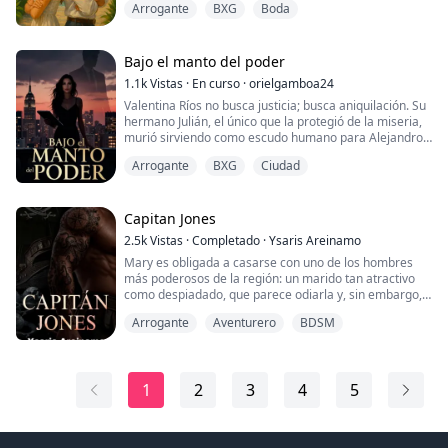
Arrogante
BXG
Boda
paradisíaco, pero con una condición… debía fingir ser
Me quedé completamente atónita. Justo entonces,
su esposa. Y, para asegurarse de que todo saliera
Herbert entró por la puerta.
según lo planeado, había un contrato con reglas muy
claras: Nada de besos. Nada más q...
Bajo el manto del poder
—...
1.1k
Vistas
·
En curso
·
orielgamboa24
Valentina Ríos no busca justicia; busca aniquilación. Su
hermano Julián, el único que la protegió de la miseria,
murió sirviendo como escudo humano para Alejandro
De la Vega, el magnate más poderoso y frío de la
Arrogante
BXG
Ciudad
ciudad. Mientras Alejandro sigue bebiendo whisky de
mil dólares, Julián se pudre bajo tierra.
Valentina se transforma. Borra su pasado, altera su
rostro con maquillaje de alta gama y una s...
Capitan Jones
2.5k
Vistas
·
Completado
·
Ysaris Areinamo
Mary es obligada a casarse con uno de los hombres
más poderosos de la región: un marido tan atractivo
como despiadado, que parece odiarla y, sin embargo,
la necesita más de lo que admite. Pero en la noche
Arrogante
Aventurero
BDSM
destinada a consumar el matrimonio, un error la lleva
a los brazos del hombre más peligroso del mar: el
capitán Jones, un pirata legendario cuya sola presencia
basta para encender y destruir.
1
2
3
4
5