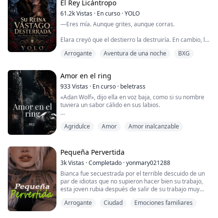
Se me entrecortó la respiración cuando mi espalda
El Rey Licántropo
golpeó la pared y Tyler se alzó frente a mí, con el
61.2k
Vistas
·
En curso
·
YOLO
pecho subiendo y bajando, los ojos oscurecidos por
algo feroz y salvaje.
—Eres mía. Aunque grites, aunque corras.
—Dime —dijo en v...
Elara creyó que el destierro la destruiría. En cambio, la
llevó directo hasta Kael Draven, el rey licántropo cuyo
Arrogante
Aventura de una noche
BXG
tacto quema, cuyas manos toman lo que desean, cuya
oscuridad amenaza con devorarla.
Amor en el ring
Pero ella es más que alguien común; es su pareja
destinada, su maldición, su obsesión. Unida por la
933
Vistas
·
En curso
·
beletrass
sangre, atrapada en un matrimonio que ninguno de los
«Adan Wolf», dijo ella en voz baja, como si su nombre
dos qu...
tuviera un sabor cálido en sus labios.
Mis ojos grises se alzaron para encontrarse con los
Agridulce
Amor
Amor inalcanzable
suyos, y algo se quebró. Una grieta en el concreto.
«No lo digas así».
Pequeña Pervertida
«¿Así cómo?»
3k
Vistas
·
Completado
·
yonmary021288
Bianca fue secuestrada por el terrible descuido de un
«Como si no te diera miedo».
par de idiotas que no supieron hacer bien su trabajo,
esta joven rubia después de salir de su trabajo muy
⚡︎
tarde en la noche, es secuestrada por dos sujetos en la
Arrogante
Ciudad
Emociones familiares
calle.
Celeste ha sido derribada toda su vida. La han
acosado, humillado y tratado como un saco de boxeo.