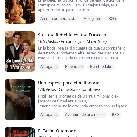
En la celebración por la ronda de financiación de la
—Tienes razón. No quiero. Pero ardo por ti, Aria, y no
startup de mi novio, Liam, su mejor amiga, Mia,
creo que sobreviva a la temporada s...
apareció con un pastel casero.
Amor a primera vista
Arrogante
BXG
Tengo una alergia gravísima al cacahuate. En cuanto
percibí ese olor, dije que no.
A Mia se le descompuso la cara. Liam me lanzó una
Su Luna Rebelde es una Princesa
mirada sombría y me ordenó que me lo comiera.
16.5k
Vistas
·
En curso
·
Jane Above Story
En la boda, Mia se dio cuenta de que su compañero
Así que lo hice.
destinado, el poderoso Alfa Derek, despreciaba su
estatus de renegada tanto como cualquier otra
La reacción llegó en cuestión de minutos: la garganta
persona. Él siempre ha amado a su primer amor,
se me cerraba ...
Arrogante
Embarazo
Hombre lobo
Cassandra, a pesar de que ella tendió una trampa a
Mia y arruinó su boda. Con el corazón roto, Mia
rechazó a Derek y se fue, pero pronto, Mia se dio
cuenta de que era la hija perdida y amnésica de uno de
Una esposa para el millonario
los...
1.1k
Vistas
·
Completado
·
sarakimve
Fingir ser la prometida de un multimillonario ex
jugador de fútbol era el plan,
Tener su bebé no lo era. Todo empezó con un ligue que
conocí en el bar.
Arrogante
Aventura de una noche
BXG
Era encantador y tenía un cuerpo de acero. Después
de darle la mejor noche de su vida, me hizo una oferta
que no pude rechazar.
Con el fin de reclamar su herencia, necesita una
El Tacón Quemado
esposa, ¡pronto!