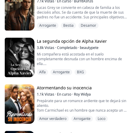
7.1k
Vistas
·
En curso
·
BurntAsh3s
hacer: matar...
Lucas Grey se convierte en cabeza de familia a los
dieciséis años. Se da cuenta de que la muerte de sus
padres no fue un accidente. Sus principales objetivos
son cuidar a sus dos hermanas y encontrar al asesino
Arrogante
Bestia
Desamor
de sus padres.
Lucas encuentra a su pareja unida pero ella no lo
quiere, un ataque brutal la hace esconderse y Lucas
tiene que sufrir sus pesadillas.
La segunda opción de Alpha Xavier
Por casualidad se reencuentran y el vín...
3.8k
Vistas
·
Completado
·
beautypete
Mi compañera está acostada en el suelo
completamente desnuda con un hombre encima de
ella.
Alfa
Arrogante
BXG
"Has sido nada más que un compañero egoísta. Todo
lo que piensas es en ti mismo. Fuiste muy amable
conmigo solo cuando te convenía."
Atormentando su inocencia
Mi compañera dijo mientras me señalaba con un dedo
1.1k
Vistas
·
En curso
·
Roy Widya
acusador. Me quedé inmóvil y la miré con asombro. No
Prepárate para un romance ardiente que te dejará sin
puedo creer que esta mujer sea la persona con la que
aliento.
he estado compart...
Tom Carmichael es un hombre que nunca acepta un no
por respuesta, especialmente cuando se trata de la
Amor verdadero
Arrogante
Loco
cautivadora Whatson. Le ofrece una propuesta
tentadora: una relación física sin compromisos. Pero
Tom pronto se da cuenta de que quiere más que una