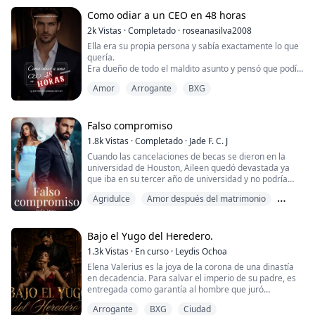
La inocente rubia es llevaba a un club nocturno donde
Entonces lo conoce a él.
la vida no era nada fácil para las chicas de ese lugar. Y
Como odiar a un CEO en 48 horas
es aquí donde su destino estaría sellado de por vida,
**Ad...
2k
Vistas
·
Completado
·
roseanasilva2008
Bianca era...
Ella era su propia persona y sabía exactamente lo que
quería.
Era dueño de todo el maldito asunto y pensó que podía
hacer cualquier cosa.
Amor
Arrogante
BXG
Ella tenía algo que él quería pero no sabía.
Él tenía lo que ella siempre había soñado, pero no tenía
idea de cómo lograrlo.
Ella mintió por amor.
Falso compromiso
No perdonó a nadie.
1.8k
Vistas
·
Completado
·
Jade F. C. J
Lo odió desde la primera vez que lo vio.
Cuando las cancelaciones de becas se dieron en la
Trató de destruirla de todas las formas posible...
universidad de Houston, Aileen quedó devastada ya
que iba en su tercer año de universidad y no podría
seguir estudiando gracias a eso. Un año después
Agridulce
Amor después del matrimonio
conoce al responsable de la cancelación de su beca y
de las de muchas chicas más: Oliver Price, el dueño de
Amor inalcanzable
un prestigioso club en las afueras de Houston:
Moonlight y CEO de una de las empresas más im...
Bajo el Yugo del Heredero.
1.3k
Vistas
·
En curso
·
Leydis Ochoa
Elena Valerius es la joya de la corona de una dinastía
en decadencia. Para salvar el imperio de su padre, es
entregada como garantía al hombre que juró
destruirlos: Killian Blackwood. Killian es arrogante,
Arrogante
BXG
Ciudad
posesivo y el nuevo dueño de cada respiro de Elena. Él