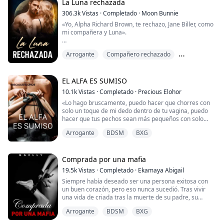
simple aventura con ella. Está decidido a derribar sus
La Luna rechazada
barreras y descubrir a la verdad...
306.3k
Vistas
·
Completado
·
Moon Bunnie
«Yo, Alpha Richard Brown, te rechazo, Jane Biller, como
mi compañera y Luna».
«Lo siento, pero no puedo aceptar tu rechazo porque
Arrogante
Compañero rechazado
no tengo ningún lobo. »
Despiadado
Jane Biller floreció tarde y fue rechazada por su primer
EL ALFA ES SUMISO
compañero, un famoso rey alfa, Richard Brown. Años
10.1k
Vistas
·
Completado
·
Precious Elohor
más tarde, regresa de manera rotunda como una
«Lo hago bruscamente, puedo hacer que chorres con
fuerte niña lobo. No sorprende que Richard quiera
solo un toque de mi dedo dentro de tu vagina, puedo
recuperarla. Pero, de nuevo...
hacer que tus pechos sean más pequeños con solo
apretarlos y puedo hacer que ruegues por mi polla»
Arrogante
BDSM
BXG
«Espero que lo consigas». Marcus dijo con una voz
ronca que le hizo sentir un frío y electrizante cosquilleo
que le recorrió la columna vertebral.
Comprada por una mafia
19.5k
Vistas
·
Completado
·
Ekamaya Abigail
Ann tragó saliva con fuerza antes de responder....
Siempre había deseado ser una persona exitosa con
un buen corazón, pero eso nunca sucedió. Tras vivir
una vida de criada tras la muerte de su padre, su
madrastra decidió venderla y llevarla a un burdel
Arrogante
BDSM
BXG
donde fue comprada por una despiadada mafia a la
que le encanta infligir dolor.