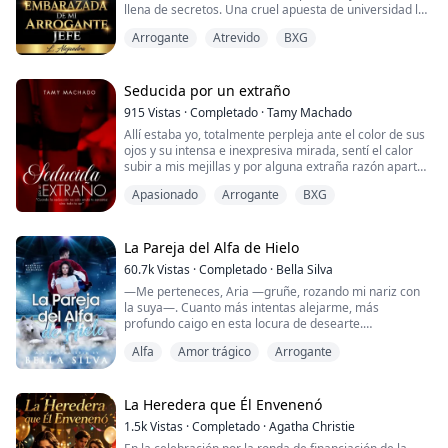
llena de secretos. Una cruel apuesta de universidad le
enseñó que, para el millonario y arrogante Ian
Arrogante
Atrevido
BXG
Blackwood, ella solo era un juego de una noche. O eso
fue lo que él le hizo creer.
Ahora, Zoe ha regresado al hospital como residente,
Seducida por un extraño
pero el destino le tiene preparada una emboscada: su
915
Vistas
·
Completado
·
Tamy Machado
jef...
Allí estaba yo, totalmente perpleja ante el color de sus
ojos y su intensa e inexpresiva mirada, sentí el calor
subir a mis mejillas y por alguna extraña razón aparte
mi mirada, cosa que me sorprendió aun mas, el giro su
Apasionado
Arrogante
BXG
rostro en otra dirección y siguió su camino...
¿Quien era este hombre cuya presencia me abrumo,
cuyos ojos me hipnotizaron? solo podria ser una
La Pareja del Alfa de Hielo
especie de Dios en la tierra porq...
60.7k
Vistas
·
Completado
·
Bella Silva
—Me perteneces, Aria —gruñe, rozando mi nariz con
la suya—. Cuanto más intentas alejarme, más
profundo caigo en esta locura de desearte.
Alfa
Amor trágico
Arrogante
—¡Si ni siquiera quieres una pareja! —le recuerdo,
odiando lo pequeña que suena mi voz y cómo mi
cuerpo canta cada vez que está así de cerca.
La Heredera que Él Envenenó
Su aliento roza mis labios.
1.5k
Vistas
·
Completado
·
Agatha Christie