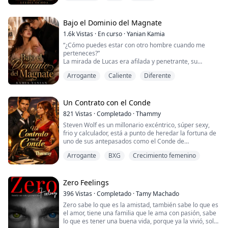
no busca amor, busca venganza por una traición del
pasado, y planea usar el cuerpo y el alma de Elena
para obtenerla.
Bajo el Dominio del Magnate
1.6k
Vistas
·
En curso
·
Yanian Kamia
Sin embargo, el jueg...
“¿Cómo puedes estar con otro hombre cuando me
perteneces?”
La mirada de Lucas era afilada y penetrante, su
mandíbula estaba tensa y sus dientes rechinaban. Sus
Arrogante
Caliente
Diferente
ojos no se apartaban ni un segundo de la joven frente a
él.
“No le pertenezco a nadie. Mi cuerpo es mío. No tienes
derecho a controlarme, señor Miller”, respondió Cyril
Un Contrato con el Conde
sin el menor miedo, sosteniéndole la mirada a Lucas
821
Vistas
·
Completado
·
Thammy
Miller.
Steven Wolf es un millonario excéntrico, súper sexy,
Lucas se co...
frio y calculador, está a punto de heredar la fortuna de
uno de sus antepasados como el Conde de
Chesterfield. Pero para poder obtenerla debe contraer
Arrogante
BXG
Crecimiento femenino
matrimonio en menos de un año. Y viajar a Italia a casa
de su abuela, con su futura prometida y futura esposa.
Así que Steven contrata a su fiel secretaria, para poder
acceder a la fortuna y al t...
Zero Feelings
396
Vistas
·
Completado
·
Tamy Machado
Zero sabe lo que es la amistad, también sabe lo que es
el amor, tiene una familia que le ama con pasión, sabe
lo que es tener una buena vida, porque ya la vivió, solo