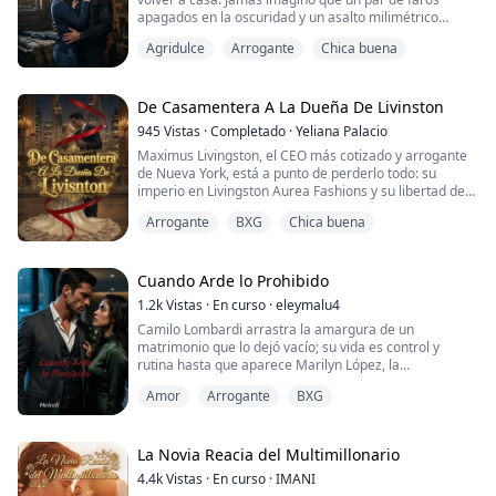
apagados en la oscuridad y un asalto milimétrico
cambiarían su destino para siempre. Secuestrada en
Agridulce
Arrogante
Chica buena
mitad de la noche, se convierte en la pieza central de
un tablero de ajedrez sangriento. Pero cuando su
captor le quita la capucha en una cabaña aislada del
mundo, el aire se congela: ella no es la muj...
De Casamentera A La Dueña De Livinston
945
Vistas
·
Completado
·
Yeliana Palacio
Maximus Livingston, el CEO más cotizado y arrogante
de Nueva York, está a punto de perderlo todo: su
imperio en Livingston Aurea Fashions y su libertad de
hombre soltero, el gran playboy. Su abuela, la
Arrogante
BXG
Chica buena
implacable matriarca que lo crió, le da un ultimátum:
cásate en un mes o adiós a la herencia.
Desesperado, Maximus contrata a la mejor
Cuando Arde lo Prohibido
casamentera de la ciudad: Rosie Harper. Sin embargo,
1.2k
Vistas
·
En curso
·
eleymalu4
Rosie esc...
Camilo Lombardi arrastra la amargura de un
matrimonio que lo dejó vacío; su vida es control y
rutina hasta que aparece Marilyn López, la
hermanastra que despierta en él una obsesión
Amor
Arrogante
BXG
inesperada.
Lo que comienza con encuentros clandestinos se
convierte en una red de secretos que amenaza con
devorarlos.
La Novia Reacia del Multimillonario
Entre culpa, culpa redescubierta y la sed de compañía,
4.4k
Vistas
·
En curso
·
IMANI
ambos luchan contra sus propios límites: ...