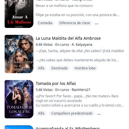
Besar a un mafioso que no conozco
Somos un reino atrapado en el tiempo. Cambiantes
incapaces de sentir a nuestros animales. Atrapados
Filipe ya estaba en su posición, con una postura de
aquí por un trato entre el difunto rey y un demonio que
macho alfa y un aire de pura sensualidad.
busca nu...
Comedia
Diferencia de clase
Caminé todo el trayecto mirándolo, viendo cada detalle
de su cuerpo y observando sus músculos ocultos bajo
Fuerte protagonista femenina
una camisa social negra.
Era el más caro de los bálsamos y su cuerpo era lo
La Luna Maldita del Alfa Ambrose
más esculpido que había visto. Sentí como si mi cuerpo
4.6k
Vistas
·
En curso
·
A. Katyayana
hubiera recibido una ...
—¡Oye, Sasha, aléjate de ella! ¿No sabes? ¡Está maldita!
—¿No sabes que debes mantenerte alejado de los
niños? Dios sabe qué tipo de maldad posees.
Alfa
Destinado
Hombre lobo
—No olvides que tú eres el maldito.
Los susurros comenzaron de nuevo, y caminé hacia el
Tomada por los Alfas
bosque con una sonrisa forzada.
5.6k
Vistas
·
En curso
·
RainHero21
«¡¡Por favor!! Por favor... papá... ¡No me mates!» Rani
Eran los mismos susurros, las mismas palabras que he
rogó en un susurro asustado
estado escuchando desde que crecí. No sé si la gente
Su rostro volvió a acercarse a su cuello y lo lamió con
alguna vez me tratará ...
agua tibia.
Alfa
Compañero predestinado
«¡¡No!! ¡¡¡Por favor!!!» Rani gimió y lloró ante el lobo:
quien le gruñó de una manera posesiva.
Hombre lobo
———————————————
Hector y Damon son hermanastros, solían ser leales el
Acompañanda al Sr. Whittenberg