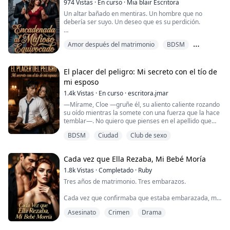
974
Vistas
·
En curso
·
Mia blair Escritora
Un altar bañado en mentiras. Un hombre que no
debería ser suyo. Un deseo que es su perdición.
Aurora Vitale siempre supo que su cuerpo y su vida
Amor después del matrimonio
BDSM
eran monedas de cambio para su familia. Para salvar
el honor de su linaje, acepta casarse con el refinado
Ciudad
CEO Alessio Moretti, un hombre al que solo conoce por
fotografías. Pero la noche antes de la boda, el cobarde
El placer del peligro: Mi secreto con el tío de
Alessio huye, dejando un vacío que sol...
mi esposo
1.4k
Vistas
·
En curso
·
escritora.jmar
—Mírame, Cloe —gruñe él, su aliento caliente rozando
su oído mientras la somete con una fuerza que la hace
temblar—. No quiero que pienses en el apellido que
llevas. Quiero que sientas quién es el que te está
BDSM
Ciudad
Club de sexo
haciendo mujer ahora mismo.
—Dominic... —jadea ella, arqueándose, sintiendo que
Cada vez que Ella Rezaba, Mi Bebé Moría
el placer es un cuchillo de doble filo—. Él es tu
sobrino... esto es una locura.
1.8k
Vistas
·
Completado
·
Ruby
Tres años de matrimonio. Tres embarazos.
Dominic suelta una risa osc...
Cada vez que confirmaba que estaba embarazada, mi
cuñada Ofelia entraba en la capilla detrás de la
Asesinato
Crimen
Drama
mansión.