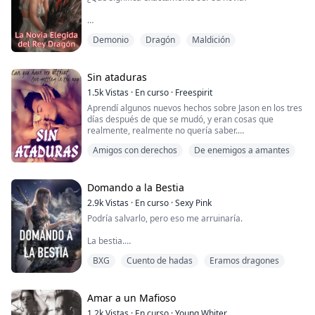
Carajo, esto se siente tan bien.
Cada año, en cada una de las siete aldeas que
Lo he querido desde que ...
Demonio
Dragón
Maldición
formaban el gran Reino de Ignas, se realizaba un ritual
de elección. Durante este ritual de elección, se elegía a
una de las damas de la aldea para que fuera la novia
del temido rey dragón.
Sin ataduras
1.5k
Vistas
·
En curso
·
Freespirit
Nadie sabía exactamente por qué se celebraba el ritual
Aprendí algunos nuevos hechos sobre Jason en los tres
todos los años ni qué pasaba con las novias que habían
días después de que se mudó, y eran cosas que
sido e...
realmente, realmente no quería saber.
Amigos con derechos
De enemigos a amantes
Hecho número uno: era el ser humano más molesto
que había conocido.
Erótico
—¿Puedes hacerme un sándwich?
Lo miré incrédula.
Domando a la Bestia
—¡No!
2.9k
Vistas
·
En curso
·
Sexy Pink
—¡Por favor, por favor, por favor!
Podría salvarlo, pero eso me arruinaría.
Empezó a pincharme el estómago, molestándome aún
más.
La bestia.
—¡Está bien! —grité—. ¡Lo haré si solo te cal...
La criatura que acecha el bosque prohibido.
BXG
Cuento de hadas
Eramos dragones
El príncipe dragón.
Ha sufrido un destino peor que la muerte. Todos lo
hemos hecho. Una maldición puesta sobre nosotros
Amar a un Mafioso
por el rey loco.
1.2k
Vistas
·
En curso
·
Young Whiter