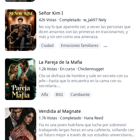
de princesa mimada y caprichosa, se esconde un alma
solitaria que solo busca una razón para sentir. Esa
razón llega con nombre y apellido: Dominic Black, la
Señor Kim I
nueva mano derecha de su hermano...
426
Vistas
·
Completado
·
w_Jak97 Nely
No soy lo que aparento ser, a veces las personas que
dicen amarnos son las primeras en traicionarnos, y
más y sin ven como una amenaza.
Ciudad
Emociones familiares
Heroína con curvas
La Pareja de la Mafia
1.2k
Vistas
·
En curso
·
Chickennugget
Clio se disfraza de hombre y sale en secreto con su
jefe—hasta que lo encuentra en la cama con su
secretaria.
Alfa
BXG
Cambiante
Antes de que pueda reaccionar, él la convence de ir
encubierta a otra ciudad para investigar al hombre
más peligroso vivo: el CEO Matthew Merikh.
Vendida al Magnate
En el momento en que Matthew la ve, su mirada se
1.7k
Vistas
·
Completado
·
Hana Reed
congela. No puede creerlo—su compañera
Yia es una joven huérfana que lucha por sobrevivir
predestinada es… humana. Y un hombre.
trabajando largas horas en una cafetería, soñando con
un futuro mejor a través de sus estudios universitarios.
Clio lucha por ...
Sin embargo, su vida da un giro inesperado y aterrador