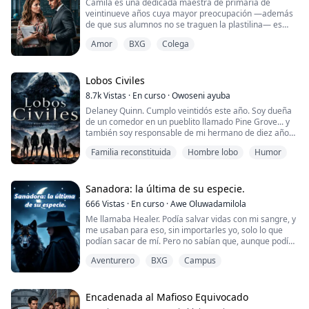
Camila es una dedicada maestra de primaria de
veintinueve años cuya mayor preocupación —además
de que sus alumnos no se traguen la plastilina— es
sobrevivir a las insistentes indirectas de su familia
Amor
BXG
Colega
sobre su eterna soltería. Su monótona rutina da un
vuelco de 180 grados con la llegada de Sebastián
Varela, el nuevo y ridículamente apuesto director de la
escuela. Con trajes hechos a la medida, un a...
Lobos Civiles
8.7k
Vistas
·
En curso
·
Owoseni ayuba
Delaney Quinn. Cumplo veintidós este año. Soy dueña
de un comedor en un pueblito llamado Pine Grove... y
también soy responsable de mi hermano de diez años.
Soy una híbrida: humana y lobo. Mi hermano Maddox
Familia reconstituida
Hombre lobo
Humor
no lo es. Mi madre era humana. Mi padre era un Alfa
excomulgado. Lo derrocaron mediante engaños y
traición. La manada lo debilitó tanto con acónito que
perdió a su lobo y se fue consumiendo has...
Sanadora: la última de su especie.
666
Vistas
·
En curso
·
Awe Oluwadamilola
Me llamaba Healer. Podía salvar vidas con mi sangre, y
me usaban para eso, sin importarles yo, solo lo que
podían sacar de mí. Pero no sabían que, aunque podía
dar vida, también podía quitarla.
Aventurero
BXG
Campus
Encadenada al Mafioso Equivocado