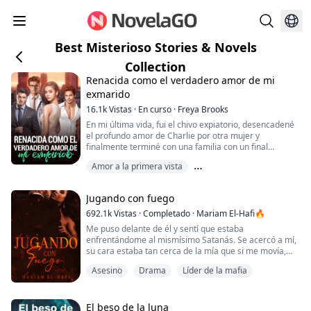
Best Misterioso Stories & Novels
Collection
Renacida como el verdadero amor de mi
exmarido
16.1k
Vistas
·
En curso
·
Freya Brooks
En mi última vida, fui el chivo expiatorio, desencadené
el profundo amor de Charlie por otra mujer y
finalmente terminé con una familia con un final
miserable. Tras renacer, decidí dejarlo, esperando a
Amor a la primera vista
que Peiheng solicitara el divorcio. Pero el desarrollo de
la situación es un poco extraño, ¿cómo es que un
Amor después del matrimonio
hombre que apenas regresó a casa en mi última vida
Jugando con fuego
Amor verdadero
regresa de vez en cuando? ¿Y te preocupa...
692.1k
Vistas
·
Completado
·
Mariam El-Hafi🔥
Me puso delante de él y sentí que estaba
enfrentándome al mismísimo Satanás. Se acercó a mí,
su cara estaba tan cerca de la mía que si me movía,
nos chocábamos cabezas. Me tragé saliva mientras lo
Asesino
Drama
Líder de la mafia
miraba con los ojos muy abiertos, asustada de lo que
pudiera hacer.
«Pronto tendremos una pequeña charla juntos, ¿de
El beso de la luna