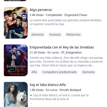
Después de rechazarlo hace veinte años,
Nunca imaginé que un viaje a casa se convertiría en
Algo perverso
una aventura de una noche.
2.4k
Vistas
·
Completado
·
Organized Chaos
Nunca imaginé que me dejaría embarazada.
La suave tela acariciaba sus pezones endureciéndolos
sin querer. Levantó la ceja.
Ahora, otros dos años después, me han llamado a casa
para cui...
«Bueno, eso salió por la culata. Intentaba ponerte en
Demonio
Fantasía
Misterioso
algo que distrajera menos, pero tu cuerpo
no quiere ser corporativo». Rápidamente se cubrió el
pecho, con las mejillas enrojecidas.
Emparentada con el Rey de las tinieblas
21.2k
Vistas
·
En curso
·
AT_Imagination
«¿Qué quieres?» Dijo que hacía todo lo posible por
Siendo una loba solitaria, Zezi decidió elegir una pareja
parecer enojada.
para ella. Terminó con la Beta de su manada y tuvieron
una hija. Vivían felices hasta que un imperio de
«No... supongo que no, quizás por eso te eligieron para
vampiros que se creía que había sido aniquilado
s...
Alfa
Compañero predestinado
Demonio
resurgió y comenzó a atacar masivamente a los
hombres lobo.
Su alfa, el rey de todos los hombres lobo de Teeland,
Soy el lobo blanco Alfa
decidió luchar contra ellos, pero pronto se dio cuenta
1.8k
Vistas
·
En curso
·
Shruthi Wattpad
de que los vampiros ...
★ Soy un lobo blanco, el único; creado por la
mismísima diosa de la luna ★
«No quiero que me marques», dije rápidamente.