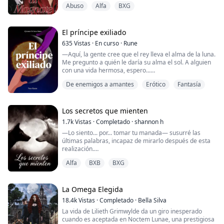
Abuso
Alfa
BXG
cuando es secuestrada por una red de tráfico de
mujeres liderada por la fría y poderosa Madame de la
Crow. En ese oscuro mundo, Yia descubre que su
destino es ser subastada al mejor p...
El príncipe exiliado
635
Vistas
·
En curso
·
Rune
—Aquí, la gente cree que el rey lleva el alma de la luna.
Me pregunto a quién le daría su alma el sol. A alguien
con una vida hermosa, espero...
De enemigos a amantes
Erótico
Fantasía
El príncipe Elai está atrapado en una red de mentiras y
secretos de la que no puede salir. Nacido como un
vidente de la muerte y exiliado por su propio padre,
viaja a la tierra enemiga y cae en la trampa de Arlon. Y
Los secretos que mienten
Arlon también está atormentado por la ...
1.7k
Vistas
·
Completado
·
shannon h
—Lo siento... por... tomar tu manada— susurré las
últimas palabras, incapaz de mirarlo después de esta
realización.
Alfa
BXB
BXG
—No lo sientas— dijo mientras acariciaba suavemente
el lado de mi rostro con los rasguños, haciéndome
mirar sus ojos preocupados. —Nunca quise ser alfa—
dijo con un suspiro, luciendo triste.
La Omega Elegida
18.4k
Vistas
·
Completado
·
Bella Silva
Ante esto lo miré, confundida. Si él es mi compañero,
La vida de Lilieth Grimwylde da un giro inesperado
entonces seguiría siendo alfa.
cuando es aceptada en Noctem Lunae, una prestigiosa