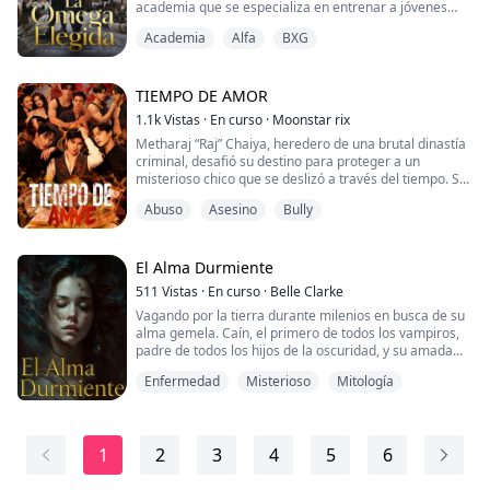
academia que se especializa en entrenar a jóvenes
Un pe...
mujeres para convertirse en la Luna perfecta. Siendo
Academia
Alfa
BXG
nacida Omega, nunca pensó que tendría una
oportunidad de competir, ya que ningún omega ha
pasado jamás la prueba de aptitud.
TIEMPO DE AMOR
Sin embargo, contra todo pronóstico, lo logra.
1.1k
Vistas
·
En curso
·
Moonstar rix
Metharaj “Raj” Chaiya, heredero de una brutal dinastía
Los nacidos Alfa y B...
criminal, desafió su destino para proteger a un
misterioso chico que se deslizó a través del tiempo. Su
vínculo terminó en traición y sangre, dando origen a
Abuso
Asesino
Bully
una maldición que ha perseguido cada vida en la que
se han reencarnado.
Mientras Meta lucha por recuperar el amor que una
El Alma Durmiente
vez compartieron, Thyme es consumido por el regreso
511
Vistas
·
En curso
·
Belle Clarke
de un trauma ...
Vagando por la tierra durante milenios en busca de su
alma gemela. Caín, el primero de todos los vampiros,
padre de todos los hijos de la oscuridad, y su amada
Lillith gobernaban las sombras juntos en desafío a todo
Enfermedad
Misterioso
Mitología
lo que era bueno. Eso fue hasta que una pequeña secta
hábil de cruzados sagrados, armados con un talismán
forjado en el cielo, la arrancó de su lado. Destruyendo
su cuerpo y condenando...
1
2
3
4
5
6