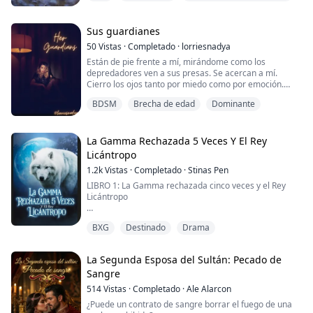
Nicolette nunca pensó que tendría posibilidades de
tener pareja. Su lobo nunca la molestó por eso durante
683 años y nunca se molestó en buscarlo. Permanece
Sus guardianes
escondida. No quería que me encontraran...
50
Vistas
·
Completado
·
lorriesnadya
Están de pie frente a mí, mirándome como los
depredadores ven a sus presas. Se acercan a mí.
Cierro los ojos tanto por miedo como por emoción.
BDSM
Brecha de edad
Dominante
«Sabes lo que has hecho, gatita. ¿Verdad?» , me
preguntó Christopher.
«Creo que nuestras mascotas necesitan más castigo.
La Gamma Rechazada 5 Veces Y El Rey
Ya ha olvidado las reglas», dijo Travis.
Licántropo
1.2k
Vistas
·
Completado
·
Stinas Pen
«Nuestra niña ha sido una niña muy mala al
escondernos algo así. Necesita que la azoten. N...
LIBRO 1: La Gamma rechazada cinco veces y el Rey
Licántropo
Después de ser rechazada por cinco parejas, la
BXG
Destinado
Drama
Gamma Lucianne suplicó a la Diosa de la Luna que la
librara de cualquier vínculo de pareja adicional.
Para su desgracia, es vinculada por sexta vez. Y lo que
La Segunda Esposa del Sultán: Pecado de
es peor, su pareja en esta sexta oportunidad es la
Sangre
criatura más poderosa que gobierna sobre todos los
hombres lobo y los licántropos...
514
Vistas
·
Completado
·
Ale Alarcon
¿Puede un contrato de sangre borrar el fuego de una