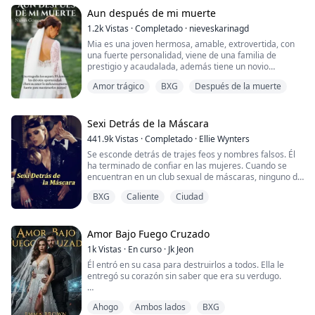
Entonces, mis suegros me arrastraban al hospital y me
obligaban a abortar al bebé sano.
Aun después de mi muerte
1.2k
Vistas
·
Completado
·
nieveskarinagd
La noche después de mi tercer aborto espontáneo,
Mia es una joven hermosa, amable, extrovertida, con
arrastré mi cuerpo debilitado para seguirla hasta la
una fuerte personalidad, viene de una familia de
capilla.
prestigio y acaudalada, además tiene un novio
amoroso, rico y sexi; tiene todo lo que una chica desea
En cuanto empujé esa puerta y la abrí, se me hel...
Amor trágico
BXG
Después de la muerte
tener, sin embargo, desde niña tiene la sensación de
que le falta algo y al mismo tiempo siente que algo
sobrenatural la persigue.
Sexi Detrás de la Máscara
Luego de una traición en su propio hogar, decide
441.9k
Vistas
·
Completado
·
Ellie Wynters
tomarse un tiem...
Se esconde detrás de trajes feos y nombres falsos. Él
ha terminado de confiar en las mujeres. Cuando se
encuentran en un club sexual de máscaras, ninguno de
los dos se da cuenta de que llevan dieciocho meses
BXG
Caliente
Ciudad
peleando uno contra el otro a través de mesas de
juntas.
En Taylor Industries, ella es Joy Smith, la CFO
Amor Bajo Fuego Cruzado
desaliñada que ahoga sus curvas en poliéster sin
1k
Vistas
·
En curso
·
Jk Jeon
forma y lleva una peluca. En casa, es...
Él entró en su casa para destruirlos a todos. Ella le
entregó su corazón sin saber que era su verdugo.
Cloe Brown lo tiene todo: belleza, poder y el apellido
Ahogo
Ambos lados
BXG
más temido de Nueva York. Pero detrás de su máscara