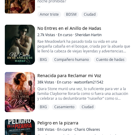
noche prohibida?
Amira es una joven latina cuya vida se convierte en una
Amor triste
BDSM
Ciudad
moneda de cambio cuando su padre la entrega a la
poderosa dinastía Al-Fayed. Obligada a cumplir un
pacto matrimonial firmado en las sombras, Amira
No Entres en el Anillo de Hadas
decide reclamar su propia libertad por una última vez
en las calles de Nueva York. Esa noche, entre copas y
2.7k
Vistas
·
En curso
·
Sheridan Hartin
adrenalina, se entr...
Rae Meadowlark ha pasado toda su vida en una
pequeña cabaña en el bosque, criada por la abuela que
le llenó la cabeza de viejas leyendas y advertencias
imposibles. «Nunca entres en un círculo de hadas.
BXG
Compañero humano
Cuento de hadas
Nunca confíes en un sendero silencioso. Nunca le
entregues tu sangre a los lugares antiguos». Rae nunca
creyó que nada de eso fuera real. Hasta que su abuela
muere, dejando a Rae sola con la cabaña,...
Renacida para Reclamar mi Voz
38k
Vistas
·
En curso
·
watsonfam21542
Qiara Stone murió una vez, lo suficiente para ver a la
familia Clayborne llorarla como si fuera una actuación
y celebrar a su deslumbrante “ruiseñor” como si
hubiera nacido para brillar. Luego, Qiara despierta una
BXG
Casamiento
Ciudad
semana antes en su cuerpo de veinte años, con los
recuerdos intactos y el corazón ardiendo con una sola
verdad: ella nunca estuvo destinada a ser ruido de
fondo en la obra maestra de otr...
Peligro en la pizarra
588
Vistas
·
En curso
·
Charis Olivares