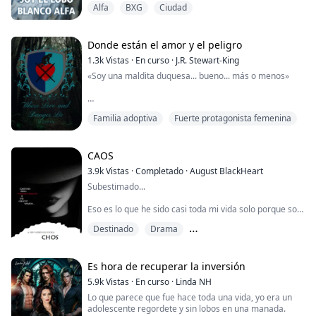
Alfa
BXG
Ciudad
«¿Por qué?» me preguntó, su tono parecía tranquilo,
pero sabía que estaba lejos de serlo.
«Tengo un compromiso con mi manada», le dije con la
esperanza de que lo entendiera, pero para mi
Donde están el amor y el peligro
asombro, sus ojos estaban oscuros ahora y apretaba
1.3k
Vistas
·
En curso
·
J.R. Stewart-King
las palmas de las manos con un puño cerr...
«Soy una maldita duquesa... bueno... más o menos»
Alexandra Batiste es una joven de carácter fuerte que
Familia adoptiva
Fuerte protagonista femenina
acaba de graduarse de la escuela secundaria. Nunca
hizo amigos en la escuela a pesar de ser
Heredero
increíblemente hermosa y tener una personalidad
encantadora. Nunca entendió la aversión natural de
CAOS
todos hacia ella hasta que descubrió el secreto que su
3.9k
Vistas
·
Completado
·
August BlackHeart
familia le había...
Subestimado...
Eso es lo que he sido casi toda mi vida solo porque soy
mujer, mujer, dama... pero entiendo... este mundo está
Destinado
Drama
lleno de hombres egoístas y machistas a los que hay
que dar una lección y estoy más que feliz de hacerlo...
Fuerte protagonista femenina
Mi vida nunca ha sido todo diversión y rosas... Todavía
Es hora de recuperar la inversión
tenía a mi madre y a mis hermanos, pero nunca será lo
5.9k
Vistas
·
En curso
·
Linda NH
mismo sin mi padre. Puede que sea mayor de edad.
Lo que parece que fue hace toda una vida, yo era un
Mucho...
adolescente regordete y sin lobos en una manada.