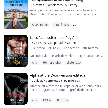
uno al otro y juntos ocuparon el puesto de Alpha. Para
3.7k
Vistas
·
Completado
·
MC Perry
encontrar el tesoro de su...
—Sé que querías que te besara en el sofá —gruñó
Drake antes de aplastar su boca contra la de Lydia.
Lydia dejó escapar un gemido bajo contra su boca,
Apasionado
Citas falsas
permitiendo que su lengua entrara en la suya. Sus
lenguas luchaban por el dominio mientras Lydia
Diferencia de clase
pasaba sus manos por los brazos musculosos de
Drake.
La cuñada soltera del Rey Alfa
16.7k
Vistas
·
Completado
·
summer
Drake rompió el beso, dejando a Lydia sin aliento.
—Te deseo —gruñó él—. Te necesito. Beth, mírame.
—¿Quieres esto? —preguntó. Su voz era baja y r...
No pudo evitar besarlo de vuelta, aunque sabía que no
debería haberlo hecho.
Alfa
Hombre lobo
Misterioso
Beth, la viuda del hermano de Daniel en medio de una
guerra inminente cuando la manada más necesitaba
liderazgo, ¡ella! recibiendo cada embestida de Daniel
Alpha at the Door (versión editada)
mientras él se frotaba contra ella con la ropa de por
10k
Vistas
·
Completado
·
RainHero21
medio.
Un escalofrío recorrió mi espalda al ver al lobo caer al
suelo, sangrando. Otro fuerte gruñido de dolor.
Apenas había pasado una hora desde que había
recibido ...
—Ese es el último de ustedes, Cascata —dijo el
Alfa
BDSM
Forzado
hombre, mirando al lobo. Disparó de nuevo antes de
escapar al final del oscuro callejón.