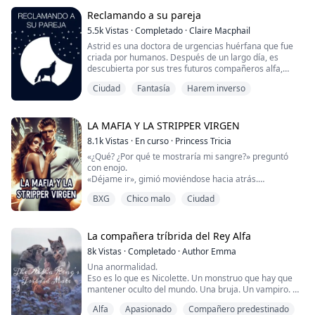
La tía Rita me dijo que nunca creyera en los hombres
Reclamando a su pareja
lobo. Eran malvados y desagradables.
5.5k
Vistas
·
Completado
·
Claire Macphail
Astrid es una doctora de urgencias huérfana que fue
Pero miré al lobo muy herido. Simplemente no podía
criada por humanos. Después de un largo día, es
dejar que algui...
descubierta por sus tres futuros compañeros alfa,
quienes la olfatearon mientras rastreaban a un
Ciudad
Fantasía
Harem inverso
renegado que había estado aterrorizando su territorio.
Encontrar a tu compañero suele ser un momento feliz,
pero parece que esto inicia una espiral de problemas
para Astrid y sus compañeros. Astrid debe ...
LA MAFIA Y LA STRIPPER VIRGEN
8.1k
Vistas
·
En curso
·
Princess Tricia
«¿Qué? ¿Por qué te mostraría mi sangre?» preguntó
con enojo.
«Déjame ir», gimió moviéndose hacia atrás.
«Quédate ahí o no seré amable», amenazó.
BXG
Chico malo
Ciudad
«Déjame en paz, no quiero hacer esto. Soy virgen, no
he hecho esto antes», alzó un poco la voz.
Inmediatamente después, ella dijo eso, él se alejó de
ella y se quedó mirándola con incredulidad
La compañera tríbrida del Rey Alfa
«NOSOTROS... ¿Qué dijiste?» tartamudeó.
8k
Vistas
·
Completado
·
Author Emma
«YO... Soy virgen», vo...
Una anormalidad.
Eso es lo que es Nicolette. Un monstruo que hay que
mantener oculto del mundo. Una bruja. Un vampiro. Un
hombre lobo. Todo en una sola persona. Todo ese
Alfa
Apasionado
Compañero predestinado
poder en una forma tan pequeña.