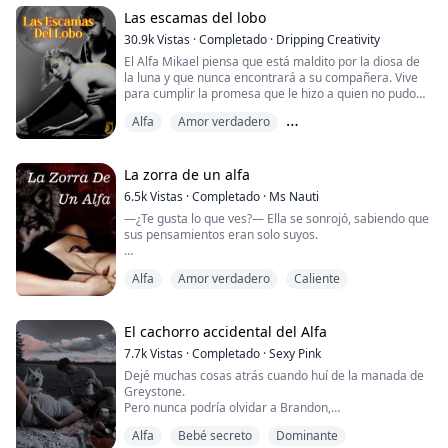
mientras duerme. De compras con su mejor amiga,
sus pesadillas se convierten en realidad,
Las escamas del lobo
descontrolando su vida.
30.9k
Vistas
·
Completado
·
Dripping Creativity
El Alfa Mikael piensa que está maldito por la diosa de
Es empujada a una nueva vida donde sus pesadillas se
la luna y que nunca encontrará a su compañera. Vive
vu...
para cumplir la promesa que le hizo a quien no pudo
proteger, asegurándose de ser un buen alfa.
Alfa
Amor verdadero
Cuando su amigo de la infancia, el alfa Graham, le pide
Compañero predestinado
que deje a un agente quedarse en su manada, él
acepta. El agente debe investigar la desaparición de un
La zorra de un alfa
oficial de policía. Mikael no sabe qu...
6.5k
Vistas
·
Completado
·
Ms Nauti
—¿Te gusta lo que ves?— Ella se sonrojó, sabiendo que
sus pensamientos eran solo suyos.
—Sí, me gusta—. Su respuesta suave resonó en sus
Alfa
Amor verdadero
Caliente
pensamientos nublados por el alcohol.
Ella solo había cruzado miradas con ese extraño
atractivo en el club por unos segundos, ¡y lo siguiente
El cachorro accidental del Alfa
que sabe es que será reclamada por él en cinco días!
7.7k
Vistas
·
Completado
·
Sexy Pink
La traviesa Myra se encuentra con el dominante Rey
Dejé muchas cosas atrás cuando huí de la manada de
Alfa Sloan, y e...
Greystone.
Pero nunca podría olvidar a Brandon,
el playboy impulsivo y sexy como el pecado que fue
Alfa
Bebé secreto
Dominante
elegido como mi compañero.