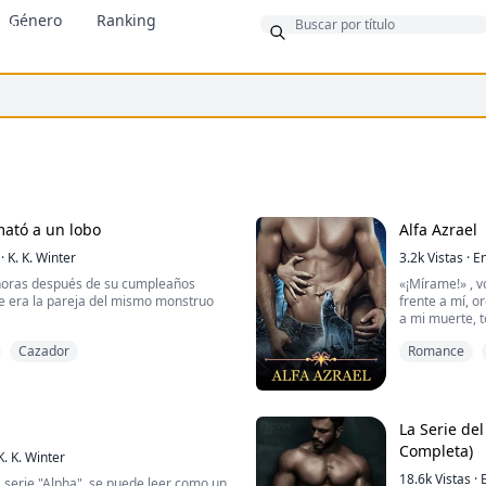
Género
Ranking
onus
mató a un lobo
Alfa Azrael
·
K. K. Winter
3.2k
Vistas
·
En
 horas después de su cumpleaños
«¡Mírame!» , 
e era la pareja del mismo monstruo
frente a mí, 
a mi muerte, 
Cazador
Romance
o por el dolor del pasado, no podía
Colocó las pun
ontrar a alguien con ideas afines y
obligó a que m
a luchar contra quienes le habían
repente, sus o
 su vida. Luchó detrás de la pantalla
lobo; su rostr
a lo que él nunca pudo hacer: matar al
emociones.
La Serie de
Completa)
K. K. Winter
«¡Mío!» gruñó 
guió la visión de su padre hasta que
18.6k
Vistas
·
a serie "Alpha", se puede leer como un