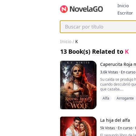
Inicio
B
Escritor
Inicio
/
K
13
Book(s) Related to
K
Caperucita Roja 
3.6k
Vistas
·
En curso
Su caída se produjo
cuando descubrió qu
que cazaba.
Alfa
Arrogante
Un padre, atormentad
hacer nada hasta enc
formar la Alianza par
arrebatado al amor de
mientras su hija hací
La hija del alfa
lobo feroz.
5k
Vistas
·
En curso
·
Pasaron los años y si
El segundo libro de l