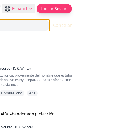
Español
Iniciar Sesión
Cancelar
 curso
·
K. K. Winter
voz ronca, proveniente del hombre que estaba
ordenó. No estoy preparado para enfrentarme
todavía no.
Hombre lobo
Alfa
tas de sus dedos por debajo de mi barbilla y
is ojos se encontraran con los suyos. De
jos se pusieron negros como la boca del
o seguía sin ceder ante ninguna de sus
l Alfa Abandonado (Colección
con su voz alfa.
En curso
·
K. K. Winter