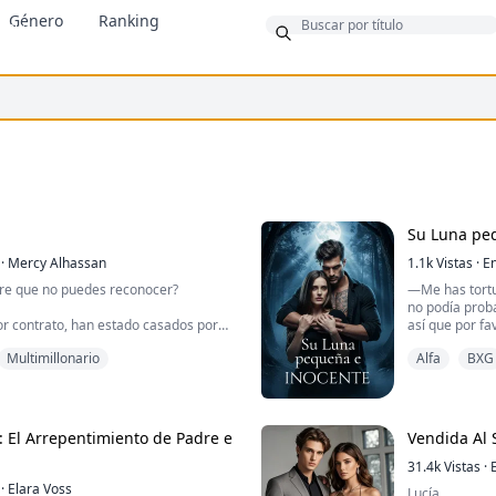
Género
Ranking
onus
Su Luna pe
·
Mercy Alhassan
1.1k
Vistas
·
En
e que no puedes reconocer?
—Me has tortu
no podía proba
r contrato, han estado casados por
así que por fav
Multimillonario
Alfa
BXG
Sofía Armani e
stro el día de la boda.
de las manos d
pasar por el 
 si lo ve, solo se encontraron una vez
mortal Rey Alf
a.
 El Arrepentimiento de Padre e
Vendida Al 
Él la había a
la vive en Nueva York. Hasta que todo
embarazada, y 
31.4k
Vistas
·
ir juntos y dar a luz a un heredero. Él
diariamente e
·
Elara Voss
Lucía