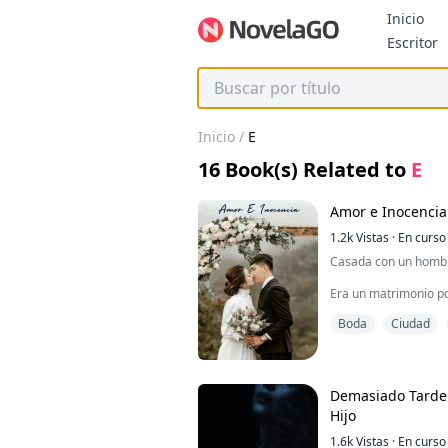
Inicio
B
Escritor
Inicio
/
E
16
Book(s) Related to
E
Amor e Inocencia
1.2k
Vistas
·
En curso
Casada con un hombr
Era un matrimonio po
dos años.
Boda
Ciudad
Ni siquiera miró su ro
No puede reconocerlo
y fue el día de su bod
Demasiado Tarde:
Hijo
Él vive en Italia y el
cambió, tienen que viv
1.6k
Vistas
·
En curso