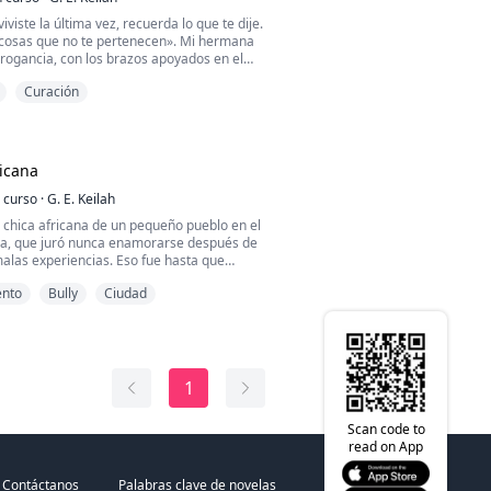
viste la última vez, recuerda lo que te dije.
s cosas que no te pertenecen». Mi hermana
rogancia, con los brazos apoyados en el
Curación
es el amigo del Rey Alfa?» Pregunté con un
asmo.
pero seré su esposa», respondió con decisión.
ricana
e su pareja? ¿Qué harás entonces?»
 curso
·
G. E. Keilah
 chica africana de un pequeño pueblo en el
e ella como me he deshecho de cualquier
ia, que juró nunca enamorarse después de
o en mi camino».
alas experiencias. Eso fue hasta que
puesto joven príncipe blanco. Contra su
 esperanza de ver una pizca de vacilación en
ento
Bully
Ciudad
decide darle al amor una oportunidad más.
o no había ninguna. Esto es lo que realmente
, algo de lo que debería haberme dado
probabilidades en su contra, ¿tendrá este
mucho tiempo.
 de cuento de hadas o se desmoronará y
mor realmente supera todo?
 escalofriante, se me ocurrió un plan
1
y Alfa es su objetivo y, a partir de ahora,
Scan code to
l mío.
read on App
Contáctanos
Palabras clave de novelas