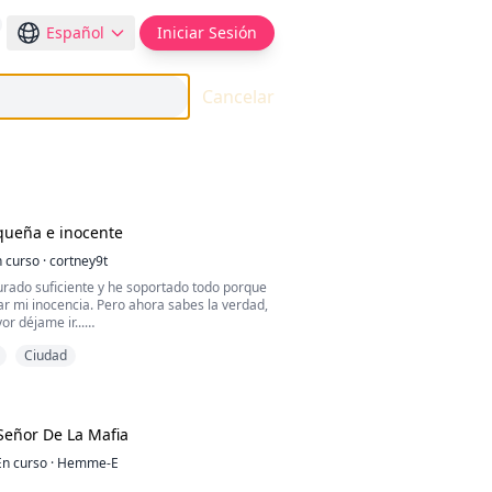
Español
Iniciar Sesión
Cancelar
queña e inocente
 curso
·
cortney9t
rado suficiente y he soportado todo porque
r mi inocencia. Pero ahora sabes la verdad,
or déjame ir...
Ciudad
staba de rodillas, suplicando por su libertad
el hombre que arruinó su vida y la hizo
infierno—de las manos del despiadado y
a Rebelde, Diego Morelli.
Señor De La Mafia
cusado de matar a su compañera
en respuesta, mató a su familia y la torturó
En curso
·
Hemme-E
n su mansión. Pero ahora la verdad ha salido