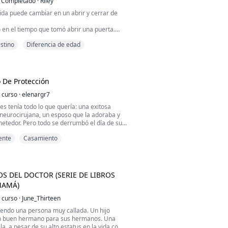
Completado
·
Riley
ida puede cambiar en un abrir y cerrar de
 en el tiempo que tomó abrir una puerta.
: mi prometido Nicholas con otra mujer.
stino
Diferencia de edad
sta nuestra boda. Tres segundos para verlo
rrido. Debí haber gritado. Debí haber hecho
a excepto quedarme allí como una tonta.
cuché al mismísimo diablo susurrar en m...
 De Protección
 curso
·
elenargr7
es tenía todo lo que quería: una exitosa
neurocirujana, un esposo que la adoraba y
etedor. Pero todo se derrumbó el día de su
un disparo acabó con la vida del hombre que
ente
Casamiento
esde entonces, Arantxa vive atormentada por
saber quién está detrás de los constantes
ufre. Su única esperanza es Leonardo
..
S DEL DOCTOR (SERIE DE LIBROS
MAMÁ)
 curso
·
June_Thirteen
iendo una persona muy callada. Un hijo
n buen hermano para sus hermanos. Una
la, a pesar de su alto estatus en la vida como