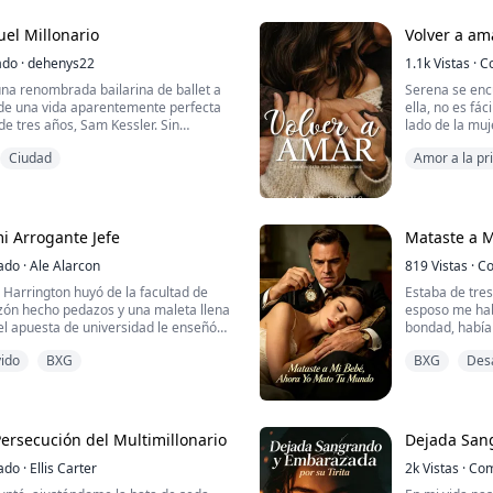
con un nombre que nunca llegó a
Entonces el m
uel Millonario
Volver a am
ius Langford. ...
ado
·
dehenys22
La pandemia d
1.1k
Vistas
·
C
los dejó atrapa
una renombrada bailarina de ballet a
Serena se encu
a de una vida aparentemente perfecta
ella, no es fác
de tres años, Sam Kessler. Sin
lado de la muj
se derrumba cuando regresa
entender que p
Ciudad
Amor a la pr
na gira con su compañía de ballet y
que también c
ra más dolorosa, que el hombre al
convertirá su
de su vida le ha sido infiel,
heridas en bu
cama c...
 Arrogante Jefe
Mataste a 
ado
·
Ale Alarcon
819
Vistas
·
Co
 Harrington huyó de la facultad de
Estaba de tre
zón hecho pedazos y una maleta llena
esposo me habí
el apuesta de universidad le enseñó
bondad, había
io y arrogante Ian Blackwood, ella solo
vido
BXG
BXG
Des
oche. O eso fue lo que él le hizo creer.
Mi hijo dijo q
empujó por la
ado al hospital como residente, pero
reparada una emboscada: su jef...
El día que per
cama. Su voz e
ersecución del Multimillonario
Dejada Sang
cualquiera has
ado
·
Ellis Carter
2k
Vistas
·
Com
—Reláj...