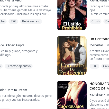
ado
·
Hana Reed
756.9k
Vistas
·
icionada por aquellos que más amaba:
Dicen que tu v
 su hermana gemela Maia la destruyó,
ojos.
erdió todo… incluso a los hijos que
La mía cambió
r. Creyeron que estaba acabada, pero
Detrás de ella
oche
BXG
Bebé secreto
Crush
De
ora, cinco años después, regresa con
Tres meses ha
a determinación inquebrantable:
todo arder.
arrebataron.
Debí haber co
cualquier cos
es que ...
En cambio, es
Un Contrato
ado
·
Chhavi Gupta
359
Vistas
·
En
e es muy guapo, arrogante y
Arantxa Olivar
rdiólogo.
carrera como 
un futuro prom
zón empieza a darle problemas cuando
boda, cuando 
a
Director ejecutivo
BXG
Cali
erna dietista... Sandhya Rajput.
la rescató. D
el miedo, sin 
na chica extremadamente hermosa.
ataques que s
ital como interna, pero se sorprende
Santamaría, e.
asistir nada menos que al Dr. Diablo.
HONORARIO
CHICO DE 
sa y amigable... co...
ado
·
Dare to Dream
642
Vistas
·
En
no sucede según nuestros deseos, pero
 giros y vueltas inesperadas.
Clyde creció s
obediente y u
 chicas, la vida es un desafío diario.
persona sencil