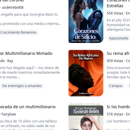
la...
Estrellas
·
asdetrebol08
556
Vistas
·
En
n engaño para que Georgina Báez lo
En el año 3525
u prometido con una médico interno,
humanidad se 
 del hospital más prestigioso de la
alienígena host
Crecimiento femenino
tiempo de procesar la traición, pues
se encuentra 
rumpen exigiendo un médico que
Apasionado
asegurar nuest
 herido. No le piden permiso, la
Mientras da vi
avanzada jamá
n aislada, Georgina es pre...
traicioneras ag
tor Multimillonario Mimado
Su reina af
ado
·
Ray
959
Vistas
·
Co
mo has llegado aquí? —los labios de
Descorazonada
n de miedo mientras inmediatamente
aceptar todo l
n la manta.
heridas que h
pasado finalm
De enemigos a amantes
Campus
Eh? —El hombre resopló, dando
Ahora tiene q
 ella, haciendo que ella retrocediera.
protegerse a s
ión, la vida de Grace se hace añicos
Esta es una se
rracho la confunde con su amante. El
morada de un multimillonario
Si los homb
o, ya que pi...
·
Fairylove
576
Vistas
·
En
na chica de 19 años con una belleza
Los hombres ti
en un orfanato, no sabía nada de sus