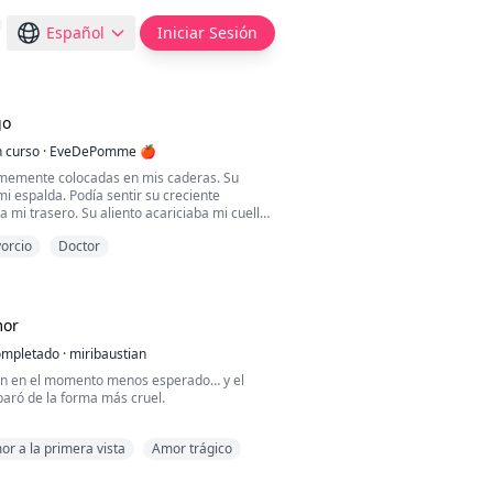
Español
Iniciar Sesión
go
 curso
·
EveDePomme 🍎
memente colocadas en mis caderas. Su
i espalda. Podía sentir su creciente
a mi trasero. Su aliento acariciaba mi cuello
vorcio
Doctor
amantha —dijo—. Quiero estar
 dentro de tu temblorosa intimidad.
r cuánto te deseo?
mor
mpletado
·
miribaustian
, quiero oírte decirlo. Di que puedes
n en el momento menos esperado… y el
paró de la forma más cruel.
je—: Puedo sentir ...
o eran dos médicos que jamás imaginaron
or a la primera vista
Amor trágico
ciones cambiarían sus vidas para siempre.
zó como un romance inesperado pronto se
a promesa de un futuro juntos.