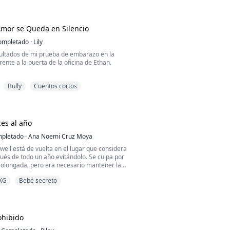
s en el hospital, mientras él se mantenía
respondido
frío conmigo y con nuestra hija, Vera.
 su primer amor, lo vi reavivar su pasión
mor se Queda en Silencio
y...
ompletado
·
Lily
sultados de mi prueba de embarazo en la
rente a la puerta de la oficina de Ethan.
der a mi esposo con esta noticia.
Bully
Cuentos cortos
cuché por casualidad una conversación
liminarme para siempre” de su vida y de la
a.
ces al año
pletado
·
Ana Noemi Cruz Moya
ell está de vuelta en el lugar que considera
ués de todo un año evitándolo. Se culpa por
rolongada, pero era necesario mantener las
quería sobreponerse a sus últimas
XG
Bebé secreto
amorosas. La esperanza de una promesa
ace creer que esta vez, todo será diferente.
ivocada.
esa una y otra vez, para hacerle sa...
ohibido