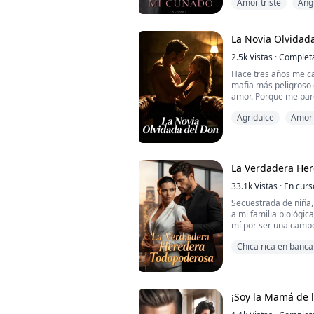
Amor triste
Ang
algunos hombres que 
busca de placer. Tod
Tom, el niño que se 
basura.
La Novia Olvidad
Siendo ex...
2.5k
Vistas
·
Complet
Hace tres años me c
mafia más peligroso 
amor. Porque me pare
mujer que su familia 
Agridulce
Amor 
Creí que el tiempo ha
Aventura de una n
meses, cuando ella vol
una sustituta siempr
regresa la orig...
La Verdadera He
33.1k
Vistas
·
En curs
Secuestrada de niña,
a mi familia biológic
mí por ser una campe
abandonó a la famili
Chica rica en banca
Pero nadie sabía que 
Heroína poderosa
la División Oscura.
Soy una médica legen
¡Soy la Mamá de lo
muertos a la vida, una