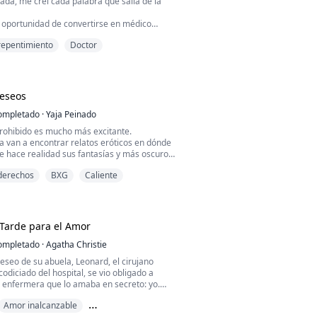
ada, me creí cada palabra que salía de la
u oportunidad de convertirse en médico
recí a cargar con la culpa en su caso de
repentimiento
Doctor
édica.
a licencia. Pasé de ser cirujana a ser una
rapada en la casa de su familia,
o diez años de mi vida encadenada a la
ocina.
Deseos
rific...
ompletado
·
Yaja Peinado
prohibido es mucho más excitante.
ia van a encontrar relatos eróticos en dónde
e hace realidad sus fantasías y más oscuros
derechos
BXG
Caliente
 esta historia no son reales, son producto de
 al igual que los personajes y los lugares en
rolla cada uno de ellos.
Tarde para el Amor
ompletado
·
Agatha Christie
deseo de su abuela, Leonard, el cirujano
odiciado del hospital, se vio obligado a
a enfermera que lo amaba en secreto: yo.
Amor inalcanzable
años de matrimonio oculto, fingimos ser