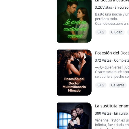
Casada con Edwin Zee
3.2k
Vistas
·
En curso
Bastó una noche y u
perdiera todo.
Cuando descubre a s
la brillante residente
BXG
Ciudad
ciudad, apenas tiene 
hombres armados ir
salve a su compañero
secuestran.
Dentro de una mansió
Posesión del Doc
372
Vistas
·
Complet
—¿Q- quién eres? ¿Có
Grace tartamudearo
se cubría el pecho co
BXG
Caliente
—¿Estás asustada? ¿
pequeños pasos hacia
En un momento de pas
cuando un extraño bo
La sustituta ena
precio que paga es alt
380
Vistas
·
En curso
Vivienne Payton es u
infinita, fue criada 