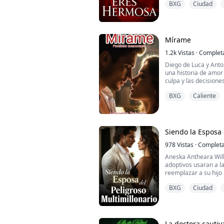
BXG
Ciudad
Desde su nacimiento
formas: discriminació
acoso sexual, ataque
es una guerra contra 
Mírame
Todos ...
1.2k
Vistas
·
Complet
Diego de Luca y Anton
una historia de amor
culpa y las decisione
médico ginecólogo, c
BXG
Caliente
apasionada, con quien
Aunque intenta soste
el estrés y la frustr
Siendo la Esposa 
978
Vistas
·
Complet
Aneska Antheara Will
adoptivos usaran a l
reemplazar a su hijo 
casarse con un multi
BXG
Ciudad
para Aneska. Sin emb
multimillonario, Anes
llevaran al asesinato 
diecisiete años.
La doctora cautiv