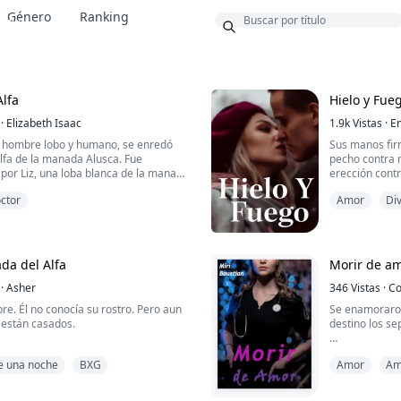
Género
Ranking
onus
lfa
Hielo y Fue
·
Elizabeth Isaac
1.9k
Vistas
·
En
e hombre lobo y humano, se enredó
Sus manos fir
alfa de la manada Alusca. Fue
pecho contra m
 por Liz, una loba blanca de la manada
erección contr
 ha querido destruir la relación de
y mi oído.
ctor
Amor
Di
Omega y el heredero de la manada
tos desnudas de Ariel con el hombre
—Te deseo, S
l hotel y se las envió a Ethan. Las
profundamente
¿Puedes senti
da del Alfa
Morir de a
Asentí.
·
Asher
346
Vistas
·
Co
—No, Samantha
re. Él no conocía su rostro. Pero aun
Se enamoraro
sentirme.
 están casados.
destino los se
Sin aliento, di
su vida, Aria Crowe comete un error
Ramiro y Rocí
e una noche
BXG
Amor
Am
trompicones en la habitación
que unas vaca
el, cae en los brazos de un
Lo que comen
erta con una marca de compañero que
convirtió en l