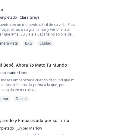
undo se detuvo.
ar
el COVID cerró fronteras, sembró el caos y
ompletado
·
Clara Greys
d...
entra en un momento difícil de su vida. Para
il dejar atrás a su gran amor y verlo feliz al
er que ama. Su viaje a España no solo le dará
uede salir adelante y volver a amar, sino
imera vista
BXG
Ciudad
onocerá a Maximiliano, un cardiólogo que
 corazón en una montaña rusa. Dos almas
sca del amor verdadero.
Mi Bebé, Ahora Yo Mato Tu Mundo
mpletado
·
Liora
s meses embarazada cuando descubrí que mi
a sido infiel con la prima a la que, por
 acogido en mi casa.
amor
Doctor
ue quería que ella fuera su mamá y luego me
s escaleras, provocándome un aborto.
dí al bebé, mi esposo se sentó junto a mi
ra amable, tan suave que podía arrullar a
rando y Embarazada por su Tirita
ta dormirlo.
pletado
·
Juniper Marlow