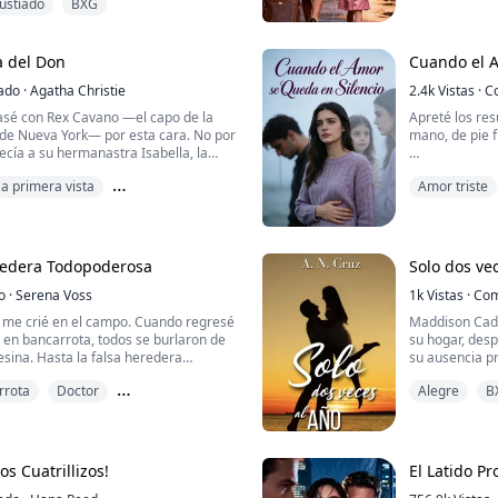
simples colega
ustiado
BXG
la visitaban algunas noches, en
Amor no cor
completamente 
o lo que hacía era por su pequeño
había encontrado abandonado en la
Cuando regresó
a del Don
Cuando el A
por otra mujer 
ado
·
Agatha Christie
2.4k
Vistas
·
C
asé con Rex Cavano —el capo de la
Apreté los re
de Nueva York— por esta cara. No por
mano, de pie f
cía a su hermanastra Isabella, la
le arrancó y envió a Roma.
Quería sorpren
a primera vista
Amor triste
ría que la olvidara. Hasta hace tres
En cambio, es
oche
vió a casa viuda, y por fin lo entendí:
sobre cómo “e
e es solo una sustituta. Cuando
de nuestra hij
redera Todopoderosa
Solo dos ve
o
·
Serena Voss
1k
Vistas
·
Com
 me crié en el campo. Cuando regresé
Maddison Cadw
a en bancarrota, todos se burlaron de
su hogar, desp
sina. Hasta la falsa heredera
su ausencia p
a para casarse con un millonario.
distancias si 
rrota
Doctor
Alegre
B
decepciones 
en realidad soy la misteriosa jefa de
cumplida, la h
Pero está equ
El pasado regr
daria capaz de devolver a los
s Cuatrillizos!
El Latido Pr
 artista famosa en todo el ...