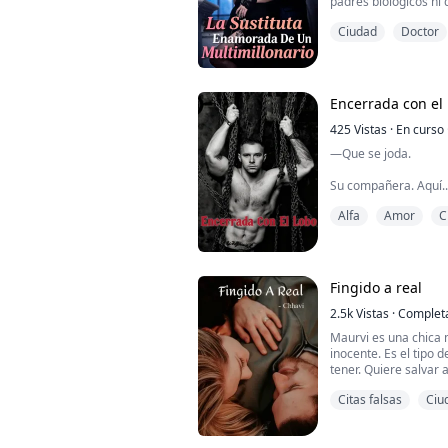
padres biológicos ni q
diez años fue expuls
Ciudad
Doctor
Nunca pensó que la vi
trabajar duro toda su
embargo, los problem
recordá...
Encerrada con el
425
Vistas
·
En curso
—Que se joda.
Su compañera. Aquí.
Alfa
Amor
C
Sebastián apretó los
astutos. Le gustaba es
de apareamiento ya 
no era inmune a él.
Fingido a real
Ella era suya.
2.5k
Vistas
·
Complet
****Un misterioso tr
Maurvi es una chica m
psicóloga criminal, a
inocente. Es el tipo 
prisionero devastado
tener. Quiere salvar
con un chico que no 
Citas falsas
Ciu
ayuda para poder ayu
Gautam es un doctor 