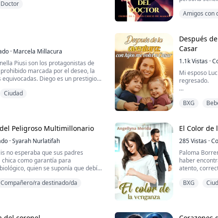
Doctor
, enfrenta problemas de muchas
médico, nunca
n de género, amor, lujuria, traición,
Amigos con 
su buena volu
s con ácido y muchos más. Este libro
nunca pensó q
Caliente
los ataques con ácido a las chicas.
tranquila vida
destruirá, lo...
Después de 
Casar
ado
·
Marcela Millacura
1.1k
Vistas
·
C
ella Piusi son los protagonistas de
 prohibido marcada por el deseo, la
Mi esposo Luc
s equivocadas. Diego es un prestigioso
regresado.
asado con Ambra, una mujer bella y
Ciudad
 tiene un hijo de seis años, Marcus.
Para mantener
ner su matrimonio, vive atrapado en
BXG
Beb
el amor apasi
ación: Ambra está consumida por los c...
del Peligroso Multimillonario
El Color de
ado
·
Syarah Nurlatifah
285
Vistas
·
Co
is no esperaba que sus padres
Paloma Borrer
a chica como garantía para
haber encontr
biológico, quien se suponía que debía
atento, correc
millonario que era un desconocido
creer que el m
Compañero/ra destinado/da
BXG
Ciu
argo, al casarse con el
asegurado. Por
ka podría obtener pistas que la
hasta su propi
de la familia de la chica hace
Lo que nunca i
objetivo ocult
a del coronel
Corazones d