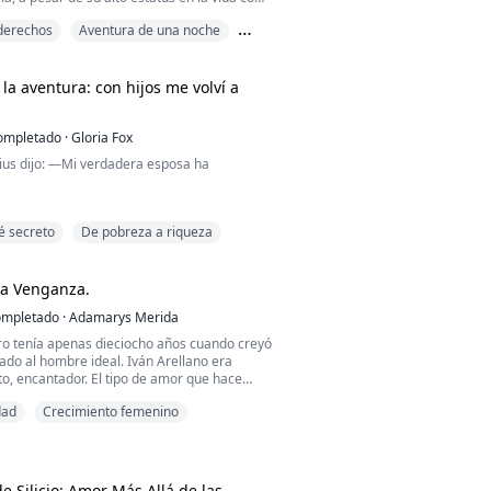
 se cansa de ayudar a los demás. Y debido a
derechos
Aventura de una noche
ntad, conocerá a uno de sus pacientes que
ue tendría un papel importante en su
. Entrará en una relación que lo perturbará y
la aventura: con hijos me volví a
ompletado
·
Gloria Fox
ius dijo: —Mi verdadera esposa ha
lo, durante un mes me aferré a él, haciendo
é secreto
De pobreza a riqueza
onadamente...
 la Venganza.
mpletado
·
Adamarys Merida
o tenía apenas dieciocho años cuando creyó
ado al hombre ideal. Iván Arellano era
to, encantador. El tipo de amor que hace
undo es sencillo y que el futuro está
dad
Crecimiento femenino
 él, Paloma dejó atrás certezas, sueños y
a voz.
maginó fue que Iván se acercó a ella con un
o. Uno que no tenía nada que ver co...
e Silicio: Amor Más Allá de las