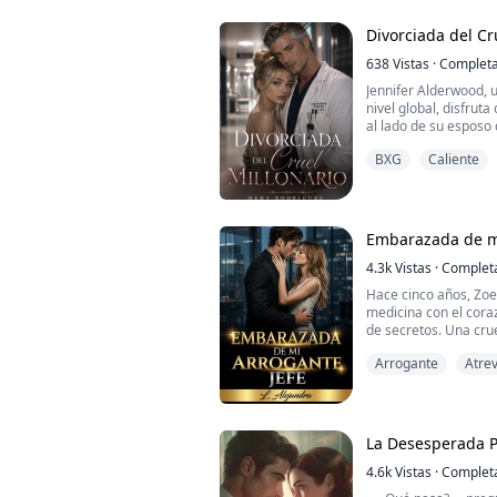
no puede explicar y 
saber.
Divorciada del Cr
El desconocido es Dar
638
Vistas
·
Complet
Jennifer Alderwood, 
nivel global, disfrut
al lado de su esposo 
embargo, su mundo 
BXG
Caliente
anticipadamente de u
descubre, de la mane
que creía ser el amor 
encontrándolo en la 
Embarazada de mi
4.3k
Vistas
·
Complet
Hace cinco años, Zoe
medicina con el cora
de secretos. Una cru
que, para el millonar
Arrogante
Atre
era un juego de una n
Ahora, Zoe ha regres
el destino le tiene p
La Desesperada P
4.6k
Vistas
·
Complet