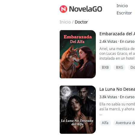
Inicio
B
Escritor
Inicio
/
Doctor
Embarazada del A
2.4k
Vistas
·
En curso
Ariel, una mestiza d
con Lucas Graco, el 
instalada en un hotel
Escavor y alguien que
BXB
BXG
Do
Ariel con Ethan, un 
Escavor. Liz tomó fo
extraño en la cama de
cosas empezar...
La Luna No Desea
3.8k
Vistas
·
En curso
Ella no sabía su nomb
así la marcó, y ahora
En la peor noche de 
Alfa
Aventura d
imprudente. Entra a 
equivocada de un hot
desconocido y despi