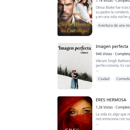
1.1k
Vistas
·
Complet
Olivia Blake fue tra
su padre la condenó,
y en una sola noche p
había jurado protege
Aventura de una n
Olivia sobrevivió. Ah
un nuevo rostro y un
recuperar lo que le 
Lo que nunca imaginó 
Imagen perfecta
946
Vistas
·
Complet
Vikram Singh Rathor
perfeccionista. Es ca
Pero su propio cora
Ciudad
Comedi
conoce a la nueva int
Sandhya Rajput es u
Se une al nuevo hosp
al ver que tiene que 
ERES HERMOSA
Ella es amable, cariño
1.2k
Vistas
·
Complet
La vida es algo que 
nos emociona con sus
Para la mayoría de las