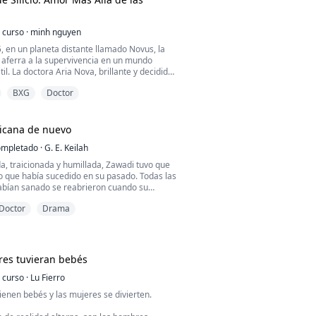
 curso
·
minh nguyen
, en un planeta distante llamado Novus, la
aferra a la supervivencia en un mundo
il. La doctora Aria Nova, brillante y decidida,
al borde de un descubrimiento que podría
BXG
Doctor
ro futuro —o sellar nuestra perdición.
da a ATLAS, la inteligencia artificial más
s creada, Aria debe navegar por las
u...
ricana de nuevo
mpletado
·
G. E. Keilah
, traicionada y humillada, Zawadi tuvo que
o que había sucedido en su pasado. Todas las
abían sanado se reabrieron cuando su
ente la alcanzó.
Doctor
Drama
ue averiguar su próximo paso para
í misma y a sus seres queridos.
cuela de: Su Reina Africana
res tuvieran bebés
 curso
·
Lu Fierro
enen bebés y las mujeres se divierten.