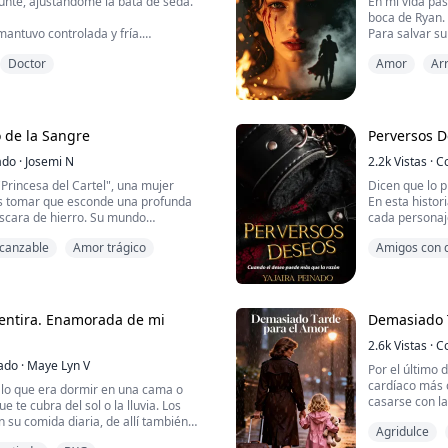
té, ajustándome la bata de seda.
En mi vida pas
boca de Ryan.
mantuvo controlada y fría.
Para salvar s
adjunto, me of
Doctor
Amor
Ar
ógica de la familia Reed, y han
negligencia m
adera hija.
Me revocaron l
ama de casa at
l rostro. Había pensado explicárselo
desperdiciand
a, pero Victoria se me había
estufa de la c
 de la Sangre
Perversos 
Creí que mi sac
ado
·
Josemi N
2.2k
Vistas
·
C
r con nuestro matrimonio? —me
Princesa del Cartel", una mujer
Dicen que lo 
e frente.
s tomar que esconde una profunda
En esta histor
áscara de hierro. Su mundo
cada personaj
lado se tambalea la tarde en que una
deseos.
lcanzable
Amor trágico
Amigos con 
 hermano mayor —el capo de la
Los relatos de
borde de la muerte. Sin otra opción,
mi imaginación
lde dispensario del cerro, donde el
dónde se desar
s, un mé...
entira. Enamorada de mi
Demasiado 
2.6k
Vistas
·
C
ado
·
Maye Lyn V
Por el último 
cardíaco más c
 lo que era dormir en una cama o
casarse con l
e te cubra del sol o la lluvia. Los
 su comida diaria, de allí también
Agridulce
Durante seis 
día sobrevivir era con la ayuda de