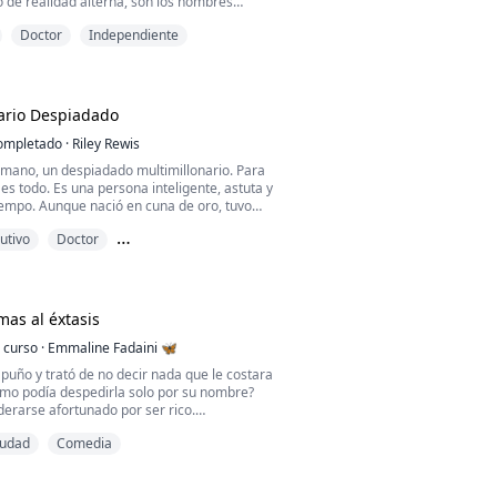
 de realidad alterna, son los hombres
n las responsabilidades del sexo sin
Doctor
Independiente
ientras que las mujeres esparcen su semilla
te, disfrutando de la capacidad de lavarse
cualquier descendencia consecuente.
Contenido para adultos)
ario Despiadado
tá tan poblado y hay más quej...
ompletado
·
Riley Rewis
mano, un despiadado multimillonario. Para
o es todo. Es una persona inteligente, astuta y
iempo. Aunque nació en cuna de oro, tuvo
serable, lo que lo llevó a vivir una vida sin
utivo
Doctor
 se atraen
, una pediatra recién graduada con un
. Es huérfana, pero tuvo la suerte de
eca para cumplir su sueño y mucho más
mas al éxtasis
 curso
·
Emmaline Fadaini 🦋
 puño y trató de no decir nada que le costara
Cómo podía despedirla solo por su nombre?
erarse afortunado por ser rico.
iudad
Comedia
iente persona, quien se hizo a un lado y
a su lugar anterior. Apretó firmemente su