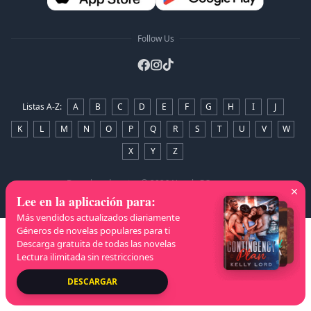
Follow Us
Listas A-Z
:
A
B
C
D
E
F
G
H
I
J
K
L
M
N
O
P
Q
R
S
T
U
V
W
X
Y
Z
Derechos de autor
© 2026 NovelaGO
Lee en la aplicación para
:
Más vendidos actualizados diariamente
Géneros de novelas populares para ti
Descarga gratuita de todas las novelas
Lectura ilimitada sin restricciones
DESCARGAR