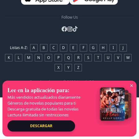
Follow Us
Listas A-Z
:
A
B
C
D
E
F
G
H
I
J
K
L
M
N
O
P
Q
R
S
T
U
V
W
X
Y
Z
Derechos de autor
© 2026 NovelaGO
Lee en la aplicación para
:
Más vendidos actualizados diariamente
Géneros de novelas populares para ti
Descarga gratuita de todas las novelas
Lectura ilimitada sin restricciones
DESCARGAR