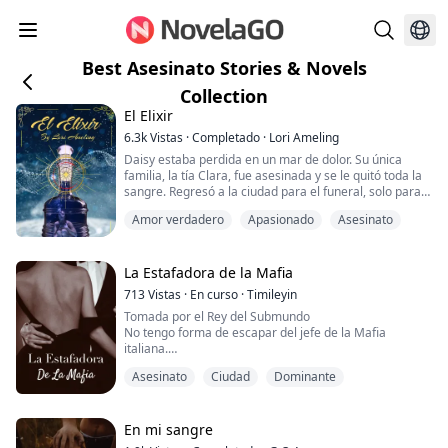
Best Asesinato Stories & Novels
Collection
El Elixir
6.3k
Vistas
·
Completado
·
Lori Ameling
Daisy estaba perdida en un mar de dolor. Su única
familia, la tía Clara, fue asesinada y se le quitó toda la
sangre. Regresó a la ciudad para el funeral, solo para
descubrir que ella era el verdadero objetivo. Un
Amor verdadero
Apasionado
Asesinato
fantasma cuyo único placer era matar a inocentes y
ser temido como un dios de la muerte; un vampiro
dispuesto a sacrificar a todos los demás para
conseguir un puesto en el consejo de los ...
La Estafadora de la Mafia
713
Vistas
·
En curso
·
Timileyin
Tomada por el Rey del Submundo
No tengo forma de escapar del jefe de la Mafia
italiana.
Dios, el protagonista masculino es tan guapo...
Asesinato
Ciudad
Dominante
—¿Para quién trabajas? —preguntó de repente con una
expresión severa.
—No trabajo para nadie —respondí casi de inmediato.
En mi sangre
Vi su expresión en el espejo frente a mí.