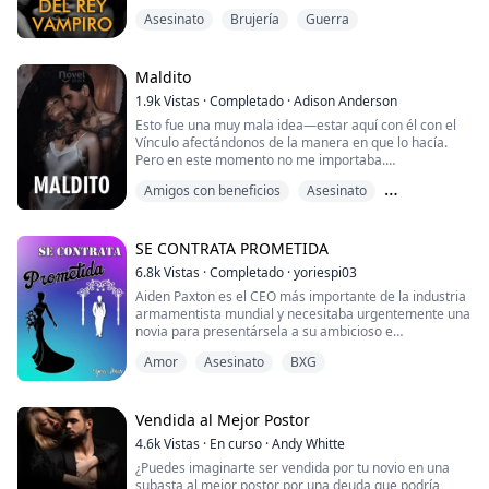
—Es curioso, nadie ha elogiado mi apariencia en los
Asesinato
Brujería
Guerra
miles de años que he caminado por estos pasillos —
sonrió, sus colmillos alargados casi perforando sus
labios.
Tomé una respiración profunda, obligándome a no
Maldito
mirar su boca.
1.9k
Vistas
·
Completado
·
Adison Anderson
—Entonces claramente te estás rodeando ...
Esto fue una muy mala idea—estar aquí con él con el
Vínculo afectándonos de la manera en que lo hacía.
Pero en este momento no me importaba.
Amigos con beneficios
Asesinato
—Deberías irte, Kassie.
Enemigos de los amantes
—¿Por qué? —pregunté, con la voz apenas por encima
de un susurro.
SE CONTRATA PROMETIDA
6.8k
Vistas
·
Completado
·
yoriespi03
—Porque no sé cuánto más podré soportar que me
Aiden Paxton es el CEO más importante de la industria
toques sin hacer algo de lo que ambos nos
armamentista mundial y necesitaba urgentemente una
arrepentiremos.
novia para presentársela a su ambicioso e
inescrupuloso tío Oswald, quien aspiraba desplazarlo
El tirón del Vínculo era tan fuerte que no me importaba.
Amor
Asesinato
BXG
poniéndolo en aprietos al pedirle que le presente a su
prometida en un plazo máximo de 3 semanas.
—K...
Marck, el mejor amigo y protector de Aiden, tuvo la
idea de convertirlo en un falso Sugar Daddy para q...
Vendida al Mejor Postor
4.6k
Vistas
·
En curso
·
Andy Whitte
¿Puedes imaginarte ser vendida por tu novio en una
subasta al mejor postor por una deuda que podría