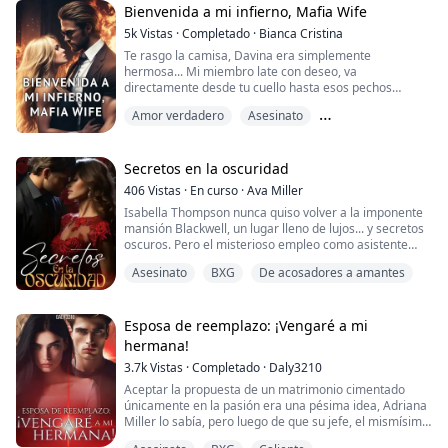
Decidida a castigar a su esposo y a su amante, elabora
Bienvenida a mi infierno, Mafia Wife
planes meticulosos para sabotear sus malvad...
5k
Vistas
·
Completado
·
Bianca Cristina
Te rasgo la camisa, Davina era simplemente
hermosa... Mi miembro late con deseo, va
directamente desde tu cuello hasta esos pechos
rosados y amplios, los chupo con hambre, ansiando
Amor verdadero
Asesinato
más, con fuerza, entre besos y mordiscos, deslizo mis
manos hacia tu entrada, un dedo jugando con tu clítoris
Enemigos de los amantes
y otro jugando con tu trasero en un ritmo constante de
empuje y retirada.
Secretos en la oscuridad
Te escucho gemir suavemente, escuch...
406
Vistas
·
En curso
·
Ava Miller
Isabella Thompson nunca quiso volver a la imponente
mansión Blackwell, un lugar lleno de lujos... y secretos
oscuros. Pero el misterioso empleo como asistente
personal de Alexander Blackwell, un millonario
Asesinato
BXG
De acosadores a amantes
reservado y con una reputación cuestionable, es su
única oportunidad para desenterrar la verdad sobre la
muerte de su padre. Lo que comienza como una misión
de justicia pronto se convierte en u...
Esposa de reemplazo: ¡Vengaré a mi
hermana!
3.7k
Vistas
·
Completado
·
Daly3210
Aceptar la propuesta de un matrimonio cimentado
únicamente en la pasión era una pésima idea, Adriana
Miller lo sabía, pero luego de que su jefe, el mismísimo
magnate ruso, Oliver Volkov le dijera que no podía