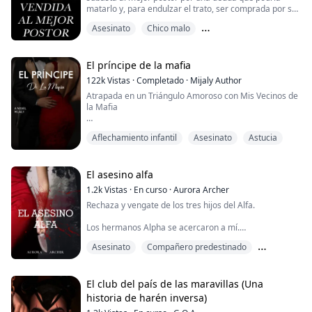
matarlo y, para endulzar el trato, ser comprada por su
extremadamente apuesto hermano mayor
Asesinato
Chico malo
multimillonario, heredero de una cadena de hoteles en
Italia, que está obsesionado contigo?
Enemigos de los amantes
Sí, ¿por qué no yo?
El príncipe de la mafia
122k
Vistas
·
Completado
·
Mijaly Author
En mi situación como lectora ilusoria con mil historias
Atrapada en un Triángulo Amoroso con Mis Vecinos de
en la cabeza, me di cuenta de que dese...
la Mafia
Va por los pantalones cortos y los quita a una velocidad
Aflechamiento infantil
Asesinato
Astucia
récord, y ahora estoy ahí tumbada desnuda. Dudo por
un segundo, algo me dice que detenga esto.
Cuando ha quitado toda mi ropa, se toma su tiempo
El asesino alfa
observando mi cuerpo desnudo y su rostro está lleno
1.2k
Vistas
·
En curso
·
Aurora Archer
de lujuria o rabia, no lo sé, pero veo hamb...
Rechaza y vengate de los tres hijos del Alfa.
Los hermanos Alpha se acercaron a mí.
Asesinato
Compañero predestinado
Los dos tienen el pelo castaño claro de su padre, opaco
y sin vida, como ellos.
Desamor
Empezaron a rodearme lentamente, como animales
El club del país de las maravillas (Una
que ya habían capturado a su presa y ahora estaban
historia de harén inversa)
jugando con ella.