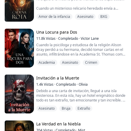
Cuando un misterioso relicario heredado envía a
Shayne Anderson al futuro, ella se ve completamente
Amor de la infancia
Asesinato
BXG
inmersa en un mundo de magia y secretos.
Rápidamente empieza a aprender sobre la maldición
oculta de su familia mientras lucha con estar fuera de
lugar y tiempo. Shayne recibe un golpe devastador
Una Locura para Dos
cuando descubre que una cadena de eventos del
11.8k
Vistas
·
Completado
·
Victor Lane
pasad...
Cuando la psicóloga y estudiosa de la religión Alison
Gray perdió a su hermana, decidió tomar cartas en el
asunto, infiltrándose en la Academia St. Thomas como
profesora del Programa Especial Thomas. A medida
Academia
Asesinato
Crimen
que profundizaba en la desaparición de su hermana,
Alison se vio envuelta en una serie de asesinatos
extraños y escalofriantes.
Invitación a la Muerte
El renombrado detective Oliver era encantador pero
1.4k
Vistas
·
Completado
·
Olivia
arrogante. ...
Debido a una carta de invitación, llegué a una isla
misteriosa. En esta isla, hay un hotel enigmático donde
todo es tan extraño, tan emocionante y tan increíble. Al
ver a las personas a mi alrededor morir una por una,
Asesinato
Bruja
Extraño
me di cuenta de que este es un lugar de muerte...
La Verdad en la Niebla
704
Vistas
·
Completado
·
Mist