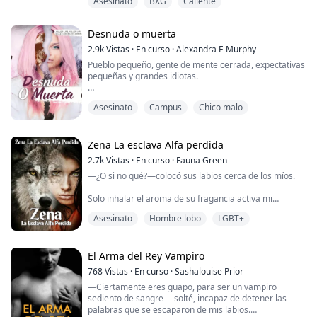
Asesinato
BXG
Caliente
dejar de pensar en sus curvas, ella perdió la cabeza.
Literalmente llevaba tiempo enamorada de Volkov.
Desnuda o muerta
Lamentablemente, su esposo no sentía lo mismo, y
tarde descubrió que la idea del matri...
2.9k
Vistas
·
En curso
·
Alexandra E Murphy
Pueblo pequeño, gente de mente cerrada, expectativas
pequeñas y grandes idiotas.
Lilith Deville es el nuevo enigma en la Academia
Asesinato
Campus
Chico malo
Preparatoria Lakeside, una prestigiosa escuela
secundaria junto a un río y no a un lago, lo cual tiene
sentido, no. Ya lo odia a pesar de su hermoso paisaje.
Zena La esclava Alfa perdida
Entre montar su moto de cross por las tierras sagradas
2.7k
Vistas
·
En curso
·
Fauna Green
de los nativos, conspirar contra quienes conoce y
—¿O si no qué?—colocó sus labios cerca de los míos.
apunt...
Solo inhalar el aroma de su fragancia activa mi
personalidad rebelde, lo que me hace liberar mi alma
Asesinato
Hombre lobo
LGBT+
condenada. Ella es una persona que seguirá
convirtiéndome en un pecador.
Marcus desprecia a Zena con todo lo que aprecia, pero
El Arma del Rey Vampiro
finge amarla a toda costa. Sin saberlo, su trono fue
768
Vistas
·
En curso
·
Sashalouise Prior
subastado a dos posibles Alfas masculinos a quienes
—Ciertamente eres guapo, para ser un vampiro
conoció por c...
sediento de sangre —solté, incapaz de detener las
palabras que se escaparon de mis labios.