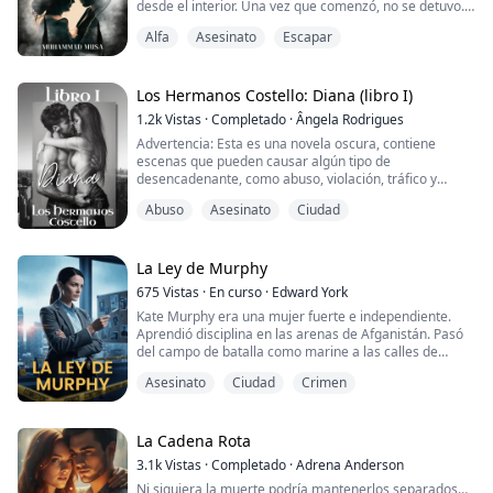
desde el interior. Una vez que comenzó, no se detuvo.
Justo cuando intentaba entenderlo, vio un par de ojos
Alfa
Asesinato
Escapar
brillantes, mirándola fijamente desde la oscuridad.
Rápidamente apuntó su linterna hacia los ojos,
soltando un fuerte grito. Un lobo de tres metros de
altura, de pie sobre sus patas tras...
Los Hermanos Costello: Diana (libro I)
1.2k
Vistas
·
Completado
·
Ângela Rodrigues
Advertencia: Esta es una novela oscura, contiene
escenas que pueden causar algún tipo de
desencadenante, como abuso, violación, tráfico y
tortura.
Abuso
Asesinato
Ciudad
Puse mi cabeza entre mis rodillas tratando de escapar
de los recuerdos, tal vez porque las primeras veces
fueron las que dolieron, las que destruyeron un
La Ley de Murphy
corazón inocente y robaron mi alma.
675
Vistas
·
En curso
·
Edward York
Kate Murphy era una mujer fuerte e independiente.
Beatrice Costello se casó a los dieciséis años con
Aprendió disciplina en las arenas de Afganistán. Pasó
Stefano Sa...
del campo de batalla como marine a las calles de
Boston, primero como policía de patrulla y luego como
Asesinato
Ciudad
Crimen
detective de homicidios. Sus habilidades fueron
reconocidas temprano y se convirtió en teniente,
gracias a su arduo trabajo y espíritu dedicado.
La Cadena Rota
Era una mentora para quienes estaban bajo su ma...
3.1k
Vistas
·
Completado
·
Adrena Anderson
Ni siquiera la muerte podría mantenerlos separados…