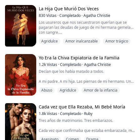
colgaba una llamada desesperada tras otra.
La Hija Que Murió Dos Veces
Los secuestradores exigieron un rescate de 500,000
830
Vistas
·
Completado
·
Agatha Christie
dólares para perdonarle la vida a mi hijo. Fue entonces
Los usureros que nos secuestraron querían que se
cuando descubrí que él ya había vaciado ...
pagaran las deudas de juego de mi hermana gemela…
con sangre.
Agridulce
Amor inalcanzable
Amor trágico
Cuando mi padre, negociador del FBI, llegó con su
equipo táctico, encontró a Lily con un corte de papel,
llorando desconsolada. Yo me estaba muriendo por
una herida de bala en un sótano, debajo de ahí.
Yo Era la Chiva Expiatoria de la Familia
1.2k
Vistas
·
Completado
·
Agatha Christie
Lo llamé con mi último aliento:
Decían que los había matado a todos.
—Papá, por favor manda ayuda. Me estoy
A mi padre. A mi hija. Las piernas de mi hermano. Una
desangrando.
explosión, un momento de egoísmo, y me convertí en
...
Abuso
Agridulce
Amor de la infancia
la asesina de la familia.
Mi esposo, Dominic —el jefe de la mafia más temido
de la ciudad—, se hundió en el whisky. Yo me hundí en
Cada vez que Ella Rezaba, Mi Bebé Moría
algo peor.
1.8k
Vistas
·
Completado
·
Ruby
Tres años de matrimonio. Tres embarazos.
Tres años en el tubo. Tres años con el dinero de
extraños metido en el sostén, sus pollas empujadas en
Cada vez que confirmaba que estaba embarazada, mi
mi gargant...
cuñada Ofelia entraba en la capilla detrás de la
Asesinato
Crimen
Drama