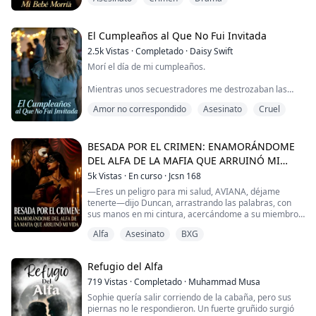
mansión.
Entonces, mis suegros me arrastraban al hospital y me
obligaban a abortar al bebé sano.
El Cumpleaños al Que No Fui Invitada
2.5k
Vistas
·
Completado
·
Daisy Swift
La noche después de mi tercer aborto espontáneo,
Morí el día de mi cumpleaños.
arrastré mi cuerpo debilitado para seguirla hasta la
capilla.
Mientras unos secuestradores me destrozaban las
extremidades y me violaban hasta matarme, mi familia
En cuanto empujé esa puerta y la abrí, se me hel...
Amor no correspondido
Asesinato
Cruel
estaba organizando una gran fiesta para mi hermana
Chloe; sí, compartíamos el mismo cumpleaños, pero
solo el suyo merecía celebrarse.
BESADA POR EL CRIMEN: ENAMORÁNDOME
Llamé a mi padre para pedir ayuda. Se burló y colgó:
DEL ALFA DE LA MAFIA QUE ARRUINÓ MI
VIDA
5k
Vistas
·
En curso
·
Jcsn 168
—Deja de usar este patético numerito de secuestro
para arruinarle el cumpleaños...
—Eres un peligro para mi salud, AVIANA, déjame
tenerte—dijo Duncan, arrastrando las palabras, con
sus manos en mi cintura, acercándome a su miembro
duro.
Alfa
Asesinato
BXG
—Yo... yo...—tartamudeé. Aunque sabía que me estaba
metiendo en un terreno peligroso, no podía detenerme
Refugio del Alfa
de desearlo. Cada parte de mi cuerpo clamaba por su
toque y ya no podía negar su tacto.
719
Vistas
·
Completado
·
Muhammad Musa
Sophie quería salir corriendo de la cabaña, pero sus
—Dime que sí, déjame complacer tu cuerpo—susurró
piernas no le respondieron. Un fuerte gruñido surgió
co...