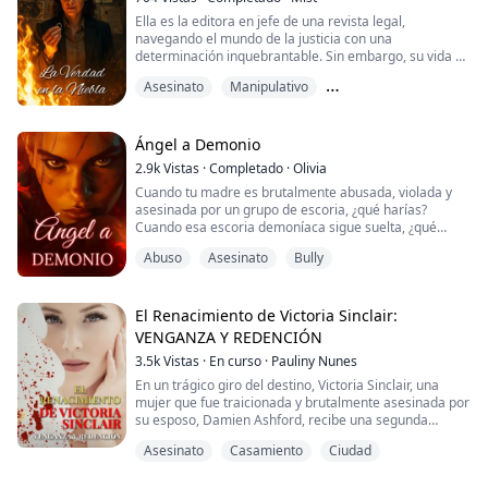
Ella es la editora en jefe de una revista legal,
navegando el mundo de la justicia con una
determinación inquebrantable. Sin embargo, su vida se
trastorna de la noche a la mañana cuando su esposo
Asesinato
Manipulativo
fallece repentinamente.
Personalidad múltiple
Lo que sigue es un torbellino de testimonios extraños,
casos legales bizarros y testigos misteriosos, todos los
Ángel a Demonio
cuales la llevan a una historia de hace más de 20 años,
2.9k
Vistas
·
Completado
·
Olivia
una que ent...
Cuando tu madre es brutalmente abusada, violada y
asesinada por un grupo de escoria, ¿qué harías?
Cuando esa escoria demoníaca sigue suelta, ¿qué
harías entonces?
Abuso
Asesinato
Bully
Los ángeles no pueden enfrentarse a los demonios. La
única manera de confrontar a los demonios es
convertirse en uno mismo, usando métodos
demoníacos para luchar contra ellos...
El Renacimiento de Victoria Sinclair:
VENGANZA Y REDENCIÓN
3.5k
Vistas
·
En curso
·
Pauliny Nunes
En un trágico giro del destino, Victoria Sinclair, una
mujer que fue traicionada y brutalmente asesinada por
su esposo, Damien Ashford, recibe una segunda
oportunidad en la vida. Renacida en su pasado, justo un
Asesinato
Casamiento
Ciudad
día después de su boda, Victoria se encuentra
consumida por un poderoso deseo de venganza.