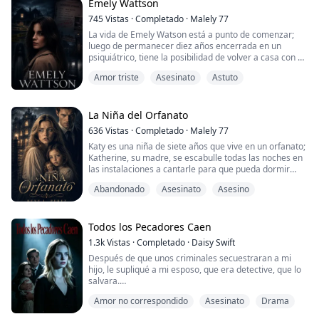
cálidas lágrimas caer por mi mejilla. No podía
Emely Wattson
soportarlo más.
745
Vistas
·
Completado
·
Malely 77
La vida de Emely Watson está a punto de comenzar;
Al oír mi grito, se detiene en el aire y mue...
luego de permanecer diez años encerrada en un
psiquiátrico, tiene la posibilidad de volver a casa con su
padre, madrastra y hermanos menores. Recuperar a
Amor triste
Asesinato
Astuto
sus viejos amigos de la infancia y vivir la intensidad y
fragilidad de lo que el enamorarse por primera vez
representa.
La Niña del Orfanato
Todo parece prometedor, hasta que nota en esa casa la
636
Vistas
·
Completado
·
Malely 77
presencia de una niña...
Katy es una niña de siete años que vive en un orfanato;
Katherine, su madre, se escabulle todas las noches en
las instalaciones a cantarle para que pueda dormir
tranquila. Le hace la promesa de que algún día se
Abandonado
Asesinato
Asesino
mudarán a un bello lugar en el que podrán vivir juntas
para siempre. Pero todo se complica cuando una
noche ella no llega al orfanato y la niña decide
escaparse para ir a buscarla.
Todos los Pecadores Caen
1.3k
Vistas
·
Completado
·
Daisy Swift
Después de que unos criminales secuestraran a mi
hijo, le supliqué a mi esposo, que era detective, que lo
salvara.
Amor no correspondido
Asesinato
Drama
Estaba demasiado ocupado protegiendo a su
aterrorizado primer amor como para preocuparse; me