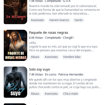
1.9k
Vistas
·
Completado
·
G O A
Me miraba abiertamente sin vergüenza, sonriendo con
Nuestro mundo ha sido tomado por lo sobrenatural.
suficiencia. Atrapé su mirada a través del espe...
Como una forma de que la humanidad se convierta en
la más poderosa, han alterado la naturaleza,
convirtiéndolos en algunas de las criaturas más
Asesinato
Harem inverso
Harén
mortales que caminan por esta tierra.
Ahora han descubierto un secreto que mi especie ha
intentado mantener durante miles de años. La sangre
Paquete de rosas negras
de vampiro contiene el poder de la supercuración y
6.6k
Vistas
·
Completado
·
Clong81
una fuerza in...
«Alfa,
cogiste lo que es mío, así que yo cogí lo que era tuyo.
Pero no pienses que estamos cerca del empate.
Hasta la próxima
Abuso
Asesinato
Hombre lobo
El rey canalla»
¿Qué haces cuando el mundo está siendo atormentado
Solo soy suyo
por un rey renegado? Las lobas y las crías están
7.4k
Vistas
·
En curso
·
Patricia Hernandez
desapareciendo. Las manadas están siendo atacadas y
Me quedo allí con los ojos muy abiertos y congelado
eliminadas.
donde me mantienen en su lugar. El sonido de los
puños chocando contra la piel, se cruje bajo sus puños
----------------------------------------...
ensangrentados. ¿Cómo puede ser tan cruel y
Abuso
Asesinato
Chico malo
despiadado? ¿Por qué no me deja en paz?
«¡PARE, POR FAVOR, PARE!» Me oigo gritar sintiendo