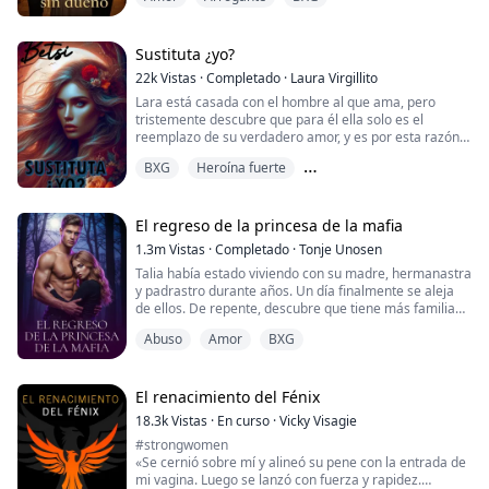
como pago durante un año, pero en matrimonio, él
acepta sin dudarlo. Mia es ajena a este trato y cuando
lo descubre, está decidida a huir, pero es demasiado
tarde, ya que su padre ha firmado, ahora hay un
Sustituta ¿yo?
contrato que se tiene que cumplir: tendrá que
22k
Vistas
·
Completado
·
Laura Virgillito
aparentar ser un matrimonio ante los ojos de la familia
Lara está casada con el hombre al que ama, pero
Redford y esperar a que termine el tiempo, pero
tristemente descubre que para él ella solo es el
siempre y cuando, el corazón y cualquier sentimiento
reemplazo de su verdadero amor, y es por esta razón
entre ambos no intervenga.
que solicita el divorcio cuando esa mujer vuelve a su
BXG
Heroína fuerte
vida, dejando de esa manera un corazón destrozado,
pero dispuesto a resurgir a pesar de todo.
Protagonista femenina fuerte
El regreso de la princesa de la mafia
1.3m
Vistas
·
Completado
·
Tonje Unosen
Talia había estado viviendo con su madre, hermanastra
y padrastro durante años. Un día finalmente se aleja
de ellos. De repente, descubre que tiene más familia
allá afuera y que hay muchas personas que realmente
Abuso
Amor
BXG
la aman, ¡algo que nunca había sentido antes! Al
menos no como ella puede recordar. Tiene que
aprender a confiar en los demás, lograr que sus
nuevos hermanos la acepten tal como es.
El renacimiento del Fénix
18.3k
Vistas
·
En curso
·
Vicky Visagie
#strongwomen
«Se cernió sobre mí y alineó su pene con la entrada de
mi vagina. Luego se lanzó con fuerza y rapidez.