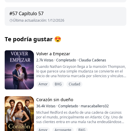
#
57
Capítulo 57
Última actualización
:
1/12/2026
Te podría gustar
😍
Volver a Empezar
2.7k
Vistas
·
Completado
·
Claudia Cadenas
Cuando Nathan Grayson llega a la mansión Thompson,
lo que parece una simple mudanza se convierte en el
inicio de una historia marcada por silencios y vínculos
que se estrechan sin que nadie lo note. A su vez
Amor
BXG
Ciudad
Summer, su nueva compañera de hogar, vive rodeada
de reglas y recuerdos que nadie se atreve a nombrar.
A medida que los días avanzan, entre pasillos
Corazón sin dueño
olvidados y confesiones inesperadas, Nathan y
36.4k
Vistas
·
Completado
·
maracaballero32
Summer se ven envueltos en una red de verdades que
Michael Redford es dueño de una cadena de casinos
muchos se han esforzado por mantener enterradas. Y
por el mundo, principalmente en Atlantic City. Uno de
mientras el amor florece en medio del misterio, ambos
sus clientes entra en una mala racha endeudándose
deberán decidir qué hacer con lo que descubren… y
hasta el cuello hasta que Michael le pide a su única hija
con lo que sienten.
Amor
Arrogante
BXG