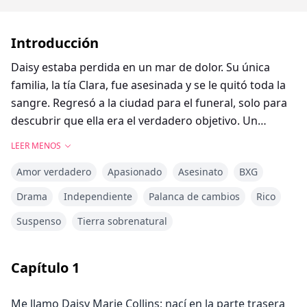
Introducción
Daisy estaba perdida en un mar de dolor. Su única
familia, la tía Clara, fue asesinada y se le quitó toda la
sangre. Regresó a la ciudad para el funeral, solo para
descubrir que ella era el verdadero objetivo. Un
fantasma cuyo único placer era matar a inocentes y
LEER MENOS
ser temido como un dios de la muerte; un vampiro
Amor verdadero
Apasionado
Asesinato
BXG
dispuesto a sacrificar a todos los demás para
conseguir un puesto en el consejo de los siete líderes;
Drama
Independiente
Palanca de cambios
Rico
un tigre lobo se esconde en las sombras en busca de
Suspenso
Tierra sobrenatural
su pareja... Todos la quieren.
La historia de #This contendrá situaciones sexuales,
Capítulo
1
violencia, muerte, temas oscuros y lenguaje. Se
recomienda la discreción del espectador##
Me llamo Daisy Marie Collins; nací en la parte trasera