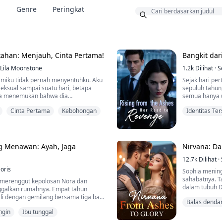
a
Genre
Peringkat
Bonus
ahan: Menjauh, Cinta Pertama!
Bangkit dar
Lila Moonstone
1.2k
Dilihat
·
S
amiku tidak pernah menyentuhku. Aku
Sejak hari pe
seksual sampai suatu hari, betapa
sepuluh tahun
ika menemukan bahwa dia
semua hanya un
keramaian. Di
Cinta Pertama
Kebohongan
Identitas Te
Namun, dua be
gkuhannya terlalu intens saat
konyolku sendi
Muti-Identit
kuhannya sampai masuk rumah sakit!
Setelah dikiri
kan lagi adalah bahwa orang yang
kembali denga
g Menawan: Ayah, Jaga
Nirvana: Da
nnya adalah adik perempuannya
12.7k
Dilihat
·
oris
Sophia mening
sahabatnya. T
 merenggut kepolosan Nora dan
dalam tubuh D
alkan rumahnya. Empat tahun
lalu tragis da
li dengan gemilang bersama tiga bayi
Balas dend
amatkan seorang pria tampan.
Dengan kesemp
ngin
Ibu tunggal
wanita yang m
dapan dengan dokter yang sedang