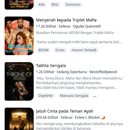
belakang pantat saya dan saya mengerang.
Alfa
BXG
Dominan
"Benarkah?" Dia tertawa kecil.
"Lepaskan aku," saya merengek, tubuh saya gemetar
dengan hasrat. "Aku tidak mau kamu menyentuhku."
Menyerah kepada Triplet Mafia
17.2k
Dilihat
·
Selesai
·
Oguike Queeneth
Saya jatuh ke depan di atas tempat tidur lalu berbalik
Mainkan Permainan BDSM dengan Triplet Mafia
untuk menatapnya. Ta...
"Kamu sudah menjadi milik kami sejak pertama kali
kami melihatmu."
BDSM
Erotis
Harem Terbalik
"Aku tidak tahu berapa lama waktu yang kamu
butuhkan untuk menyadari bahwa kamu milik kami."
Salah satu dari triplet itu berkata, menarik kepalaku ke
Takhta Serigala
belakang untuk bertemu dengan tatapan matanya
1.2k
Dilihat
·
Sedang Diperbarui
·
BestofNollywood
yang tajam.
"Aku, Torey Black, Alpha dari Black Moon menolakmu."
Penolakannya langsung menghantamku.
"Kamu adalah milik kami unt...
Aku tidak bisa bernapas, tidak mampu mengatur
napasku saat dadaku naik turun, perutku mual, tidak
Dipelintir
Manusia Serigala
bisa menahan diriku sendiri saat melihat mobilnya
melaju kencang meninggalkan halaman dan menjauh
Menggembirakan
dariku.
Jatuh Cinta pada Teman Ayah
Aku bahkan tidak bisa menghibur serigalaku, dia
250.6k
Dilihat
·
Selesai
·
Esliee I. Wisdon 🌶
langsung mundur ke belakang pikiranku, melarangku
Aku mengerang, membungkukkan tubuhku di atasnya,
untuk be...
menyandarkan dahiku di bahunya.