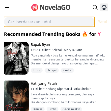
Batal
Recommended Trending Books 🔥
for
Y
Bapak Ryan
131.5k
Dilihat
·
Selesai
·
Mary D. Sant
"Apa yang tidak bisa kamu kendalikan malam ini?" Aku
memberikan senyum terbaikku, bersandar di dinding.
Dia mendekat dengan ekspresi gelap dan lapar,
begitu dekat,
Erotis
Hangat
Kantor
tangannya meraih wajahku, dan dia menekan tubuhnya
ke tubuhku.
Mulutnya mengambil milikku dengan rakus, sedikit
kasar.
Hati yang Patah
Lidahnya membuatku terengah-engah.
1k
Dilihat
·
Sedang Diperbarui
·
Aria Sinclair
"Kalau kamu tidak ikut denganku, aku akan meniduri
Saya disakiti oleh seorang brengsek, dan saya
kamu di sini." Dia berbisik.
meninggalkannya.
Dia dengan sombong berpikir bahwa saya akan
_...
kembali padanya dengan patuh seperti dulu.
Disiksa
Erotis
Gadis miskin
Dia salah!