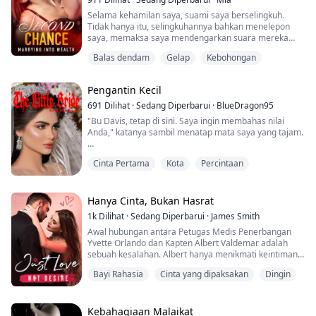
Selama kehamilan saya, suami saya berselingkuh.
Tidak hanya itu, selingkuhannya bahkan menelepon
saya, memaksa saya mendengarkan suara mereka
bercinta. Saat berhubungan intim dengannya, suami
Balas dendam
Gelap
Kebohongan
saya menghina saya, menyebut saya "babi gemuk."
Yang lebih parah lagi, ibu mertua saya menyebabkan
Pengantin Kecil
saya keguguran.
691
Dilihat
·
Sedang Diperbarui
·
BlueDragon95
Dengan hati yang hancur, saya memutuskan untuk
"Bu Davis, tetap di sini. Saya ingin membahas nilai
meninggalkan pria yang penuh kebencian ini d...
Anda," katanya sambil menatap mata saya yang tajam.
"Maaf, teman saya James sedang menunggu. Saya
Cinta Pertama
Kota
Percintaan
harus pergi," jawab saya, menatap matanya dengan
senyum manis di wajah, menekankan kata "teman,"
dan saya melihat rahangnya mengeras. Dia ingin
menghabiskan waktu dengannya, dan itu membuat
Hanya Cinta, Bukan Hasrat
saya semakin cemburu. Saya keluar dari kantornya
1k
Dilihat
·
Sedang Diperbarui
·
James Smith
dengan lan...
Awal hubungan antara Petugas Medis Penerbangan
Yvette Orlando dan Kapten Albert Valdemar adalah
sebuah kesalahan. Albert hanya menikmati keintiman
fisik dengan Yvette, sementara Yvette menipu dirinya
Bayi Rahasia
Cinta yang dipaksakan
Dingin
sendiri dengan mencari cinta dari Albert. Pernikahan
mereka, yang dipicu oleh kehamilan Yvette, ternyata
menjadi awal yang salah. Yvette kehilangan segalanya
dalam pernikahan ini, dan ketika dia pergi...
Kebahagiaan Malaikat