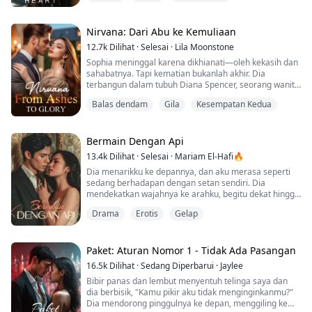
Mulai hari ini, saya akan hidup untuk diri sendiri!
Tak lama setelah itu, pacar brengsek saya tidak tahan
lagi; dia dengan malu-malu datang mencariku, bahkan
Nirvana: Dari Abu ke Kemuliaan
berlutut untuk memohon perdamaian...
12.7k
Dilihat
·
Selesai
·
Lila Moonstone
Sophia meninggal karena dikhianati—oleh kekasih dan
sahabatnya. Tapi kematian bukanlah akhir. Dia
terbangun dalam tubuh Diana Spencer, seorang wanita
dengan masa lalu tragis dan suami yang kejam.
Balas dendam
Gila
Kesempatan Kedua
Dengan kesempatan hidup yang baru, Sophia bukan
lagi wanita yang mudah dijatuhkan. Berbekal ingatan
Diana dan hasrat membara untuk balas dendam, dia
Bermain Dengan Api
siap merebut kembali apa yang menjadi miliknya dan
13.4k
Dilihat
·
Selesai
·
Mariam El-Hafi🔥
mem...
Dia menarikku ke depannya, dan aku merasa seperti
sedang berhadapan dengan setan sendiri. Dia
mendekatkan wajahnya ke arahku, begitu dekat hingga
jika aku bergerak sedikit saja, kepala kami akan
Drama
Erotis
Gelap
bertabrakan. Aku menelan ludah saat menatapnya
dengan mata terbelalak, takut akan apa yang mungkin
dia lakukan.
Paket: Aturan Nomor 1 - Tidak Ada Pasangan
“Kita akan ngobrol sebentar lagi, oke?” Aku tidak bisa
16.5k
Dilihat
·
Sedang Diperbarui
·
Jaylee
bicara, hanya bisa menatapnya dengan ...
Bibir panas dan lembut menyentuh telinga saya dan
dia berbisik, "Kamu pikir aku tidak menginginkanmu?"
Dia mendorong pinggulnya ke depan, menggiling ke