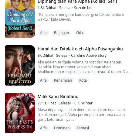
Dipinang oleh Para Alpha (Koleksi Seri)
sangat mirip dengan Isaac Porter, mantan suami Nora.
1.8k
Dilihat
·
Selesai
·
Suzi de beer
Kisah cinta-benci mereka benar-benar kacau. Nora,...
"Kami akan mengirim kamu pergi untuk sementara
waktu," kata Devon.
Rasa sakit menusuk hatiku. Mereka tidak
Alfa
Bajingan
Gila
menginginkanku di sini lagi.
Apakah ini cara dia mengatakan bahwa dia tidak
menginginkan bayi ini? Apakah dia terlalu takut untuk
Hamil dan Ditolak oleh Alpha Pasanganku
mengatakannya langsung padaku?
3k
Dilihat
·
Selesai
·
Caroline Above Story
Aku adalah serigala Volana, target dari Kejahatan.
Aku menegang ketika David melangkah mendekat dari
Darahku bisa memberikan kehidupan abadi.
belakang dan melingkarkan lengannya di pinggangku.
Ayahku mengurungku sejak aku berusia 10 tahun. Dia
membunuh serigalaku dan mencoba memperkosaku.
"Kami tidak ingin melakukan...
Alfa
Kehamilan
Kota
Tidak ada serigala. Tidak ada pasangan. Tidak ada
harapan.
Sampai Bastien menawariku untuk menjadi pasangan
Milik Sang Binatang
kontraknya.
771
Dilihat
·
Selesai
·
K. K. Winter
Masa depannya sudah ditentukan; dalam tiga bulan,
Ketika kontrak 3 tahun berakhir, aku hamil.
dia akan menjadi Alpha perempuan pertama dalam
Namun, dia akan menolakku.
garis keturunannya.
Alfa
Dominan
Fantasi
Hidup terasa seperti mimpi sampai suatu hari,
"Aku akan me...
semuanya berubah menjadi mimpi buruk. Hari itu, Aife