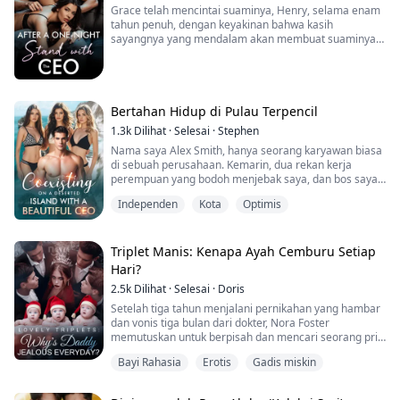
Grace telah mencintai suaminya, Henry, selama enam
tahun penuh, dengan keyakinan bahwa kasih
sayangnya yang mendalam akan membuat suaminya
yang miliarder jatuh cinta padanya. Namun, betapa
terkejutnya dia ketika mengetahui bahwa Henry
berselingkuh, dan wanita lain itu adalah seorang gadis
cacat bernama Elodie. Henry memperlakukan Elodie
dengan sangat baik, memberinya kebahagiaan dan
Bertahan Hidup di Pulau Terpencil
perhatian terb...
1.3k
Dilihat
·
Selesai
·
Stephen
Nama saya Alex Smith, hanya seorang karyawan biasa
di sebuah perusahaan. Kemarin, dua rekan kerja
perempuan yang bodoh menjebak saya, dan bos saya
bahkan tidak memberi saya kesempatan untuk
Independen
Kota
Optimis
menjelaskan sebelum memecat saya. Saya bangga
dengan keterampilan saya, bekerja tanpa lelah dan
setia untuk perusahaan, hanya untuk dituduh
membocorkan rahasia perusahaan.
Triplet Manis: Kenapa Ayah Cemburu Setiap
Hari?
Mungkin saya sedang sial belakangan i...
2.5k
Dilihat
·
Selesai
·
Doris
Setelah tiga tahun menjalani pernikahan yang hambar
dan vonis tiga bulan dari dokter, Nora Foster
memutuskan untuk berpisah dan mencari seorang pria
penghibur untuk menemani hari-hari terakhirnya.
Bayi Rahasia
Erotis
Gadis miskin
Tiga bulan kemudian, pria penghibur itu membuka
topeng kulit manusianya, memperlihatkan wajah yang