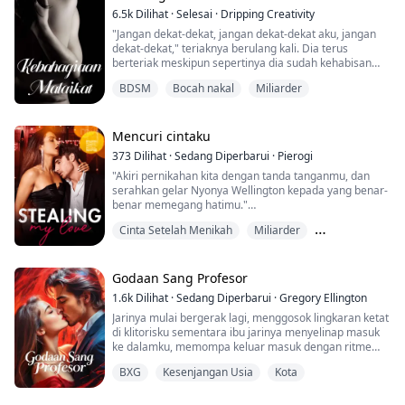
6.5k
Dilihat
·
Selesai
·
Dripping Creativity
"Jangan dekat-dekat, jangan dekat-dekat aku, jangan
dekat-dekat," teriaknya berulang kali. Dia terus
berteriak meskipun sepertinya dia sudah kehabisan
barang untuk dilempar. Zane lebih dari sekadar tertarik
BDSM
Bocah nakal
Miliarder
untuk mengetahui apa yang sebenarnya terjadi. Tapi
dia tidak bisa fokus dengan wanita itu membuat
keributan.
Mencuri cintaku
"Diam, dong!" dia mengaum padanya. Dia terdiam dan
373
Dilihat
·
Sedang Diperbarui
·
Pierogi
Zane melihat air mata mulai meng...
"Akiri pernikahan kita dengan tanda tanganmu, dan
serahkan gelar Nyonya Wellington kepada yang benar-
benar memegang hatimu."
Cinta Setelah Menikah
Miliarder
Pernikahan tiga tahun Evelyn Taylor dengan Edward
Wellington penuh dengan pengabaian yang terang-
Miskin ke Kaya
terangan. Dia menyadari bahwa usahanya sia-sia;
kasih sayangnya hanya untuk orang lain. Dengan
Godaan Sang Profesor
pasrah, Evelyn menandatangani surat cerai dan
1.6k
Dilihat
·
Sedang Diperbarui
·
Gregory Ellington
mengambil kembali hidupnya, melangka...
Jarinya mulai bergerak lagi, menggosok lingkaran ketat
di klitorisku sementara ibu jarinya menyelinap masuk
ke dalamku, memompa keluar masuk dengan ritme
yang lambat dan sengaja.
BXG
Kesenjangan Usia
Kota
Aku mengerang ke dalam mulutnya, tubuhku bergerak
mengikuti ibu jarinya, pinggulku terangkat saat aku
mengejar puncakku. "Tom, tolong," bisikku di bibirnya.