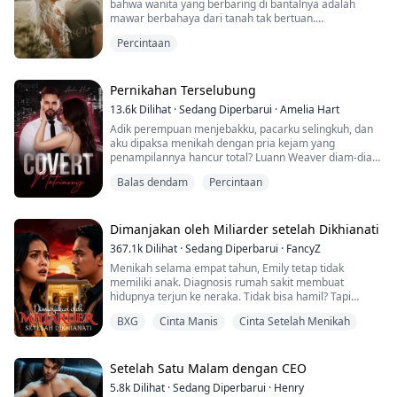
bahwa wanita yang berbaring di bantalnya adalah
mawar berbahaya dari tanah tak bertuan.
Ashley Astor juga tidak mengerti mengapa pria itu
Percintaan
menjadi semakin tidak tahu malu setelah bercerai.
Dulu, Damian telah menghancurkan karier dan
reputasi Ashley, memaksanya meninggalkan rumah,
dan kekejamannya membuatnya menggertakkan gigi
Pernikahan Terselubung
setiap kali mengingatn...
13.6k
Dilihat
·
Sedang Diperbarui
·
Amelia Hart
Adik perempuan menjebakku, pacarku selingkuh, dan
aku dipaksa menikah dengan pria kejam yang
penampilannya hancur total? Luann Weaver diam-diam
mengusap matanya. Tunggu sebentar - pria tampan
Balas dendam
Percintaan
dari surga? Awalnya dia ingin menikmati kehidupan
pernikahan yang damai, tapi sekarang dia harus
menghadapi provokasi tanpa henti dari adik
perempuannya. Adik perempuannya berkata, "Gelang
Dimanjakan oleh Miliarder setelah Dikhianati
ini adalah karya de...
367.1k
Dilihat
·
Sedang Diperbarui
·
FancyZ
Menikah selama empat tahun, Emily tetap tidak
memiliki anak. Diagnosis rumah sakit membuat
hidupnya terjun ke neraka. Tidak bisa hamil? Tapi
suaminya jarang di rumah selama empat tahun ini, jadi
BXG
Cinta Manis
Cinta Setelah Menikah
bagaimana dia bisa hamil?
Emily dan suaminya yang miliarder berada dalam
pernikahan kontrak; dia berharap bisa memenangkan
cintanya melalui usaha. Namun, ketika suaminya
Setelah Satu Malam dengan CEO
muncul dengan seorang wanita hamil,...
5.8k
Dilihat
·
Sedang Diperbarui
·
Henry