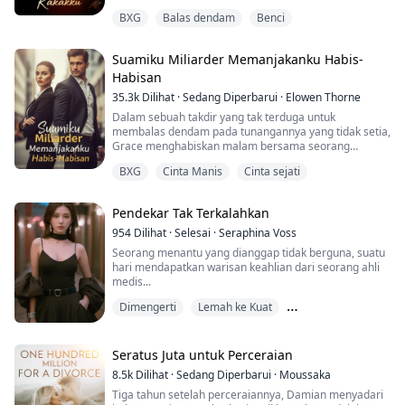
tidak percaya dengan apa yang kulihat... Maksudku,
BXG
Balas dendam
Benci
aku tahu dia besar, tapi tidak sebesar ini, dan aku yakin
dia menyadari bahwa aku terkejut.
Suamiku Miliarder Memanjakanku Habis-
"Ada apa, sayang... aku menakutimu ya?" Dia
Habisan
tersenyum, menatap mataku. Aku menjawab dengan
memiringkan k...
35.3k
Dilihat
·
Sedang Diperbarui
·
Elowen Thorne
Dalam sebuah takdir yang tak terduga untuk
membalas dendam pada tunangannya yang tidak setia,
Grace menghabiskan malam bersama seorang
pelayan yang tampan. Tanpa disadarinya, pelayan itu
BXG
Cinta Manis
Cinta sejati
tak lain adalah paman tunangannya yang kaya dan
berpengaruh, Xavier Montgomery, seorang pria yang
dikabarkan kejam, liar, dan sedingin es. Meskipun
Pendekar Tak Terkalahkan
Grace berusaha untuk melupakan pertemuan singkat
mereka, Xavier t...
954
Dilihat
·
Selesai
·
Seraphina Voss
Seorang menantu yang dianggap tidak berguna, suatu
hari mendapatkan warisan keahlian dari seorang ahli
medis...
Dimengerti
Lemah ke Kuat
Menantu yang diadopsi
Seratus Juta untuk Perceraian
8.5k
Dilihat
·
Sedang Diperbarui
·
Moussaka
Tiga tahun setelah perceraiannya, Damian menyadari