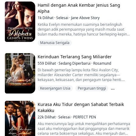
"Orgasme untukku, Sara," dia menggeram, jarinya
Hamil dengan Anak Kembar Jenius Sang
menekan lebih ke...
Alpha
1k
Dilihat
·
Selesai
·
Jane Above Story
Ketika Evelyn menemukan suaminya berselingkuh
dengan adik perempuannya yang masih muda saat
bulan madu mereka, hatinya hancur berkeping-keping.
Akhirnya, dia menghabiskan malam terbaik dengan
Manusia Serigala
seorang pria asing yang tampan. Enam tahun
kemudian, Evelyn menjadi ibu tunggal dari sepasang
anak kembar jenius. Mereka sedang melakukan siaran
Kerinduan Terlarang Sang Miliarder
langsung untuk mencari ayah mereka di acara
terkenal, Quiz Nati...
559
Dilihat
·
Sedang Diperbarui
·
Rosamund
Di bawah gemerlap lampu kota fiksi Avalon City,
miliarder Alexander Carter memiliki segalanya—
kekayaan, kekuasaan, dan pengagum tanpa henti.
Namun, dunianya terbalik ketika dia terjebak dalam
Kesenjangan Usia
Perguruan tinggi
plot jahat, hanya untuk diselamatkan oleh seorang
wanita misterius.
Terlarang
Dia adalah Allison Bennett, seorang wanita yang hidup
Kurasa Aku Tidur dengan Sahabat Terbaik
dalam bayang-bayang dengan banyak identitas.
Kakakku
Seorang hacker kelas atas, petualang tak...
22k
Dilihat
·
Selesai
·
PERFECT PEN
Aku menciumnya lagi untuk mengalihkan perhatiannya
saat aku melonggarkan ikat pinggangnya dan menarik
celana serta boksernya sekaligus. Aku menjauh dan