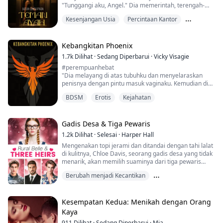
"Tunggangi aku, Angel." Dia memerintah, terengah-
engah, membimbing pinggulku.
Kesenjangan Usia
Percintaan Kantor
"Masukkan ke dalam, tolong..." Aku memohon,
menggigit bahunya, mencoba mengendalikan sensasi
Teman Ayah
nikmat yang menguasai tubuhku lebih intens daripada
orgasme yang pernah kurasakan sendiri. Dia hanya
Kebangkitan Phoenix
menggesekkan kemaluannya padaku, dan sensasinya...
1.7k
Dilihat
·
Sedang Diperbarui
·
Vicky Visagie
#perempuanhebat
"Dia melayang di atas tubuhku dan menyelaraskan
penisnya dengan pintu masuk vaginaku. Kemudian dia
mendorong masuk dengan keras dan cepat. "Sial" aku
BDSM
Erotis
Kejahatan
berteriak. Aku bisa merasakan bagaimana dia
menembus selaput daraku. Dia tetap diam
membiarkanku terbiasa dengan kepenuhan itu. "Kamu
baik-baik saja, Sayang? Boleh aku bercinta denganmu
Gadis Desa & Tiga Pewaris
sekarang?" ..."
1.2k
Dilihat
·
Selesai
·
Harper Hall
Mengenakan topi jerami dan ditandai dengan tahi lalat
Namaku Danielle Wilson, aku ber...
di kulitnya, Chloe Davis, seorang gadis desa yang tidak
menarik, akan memilih suaminya dari tiga pewaris
yang mempesona.
Berubah menjadi Kecantikan
Dihina oleh Michael, diejek oleh Liam, dan dipandang
aneh oleh anggota keluarga Martin lainnya, Chloe
Bully untuk Kekasih
Identitas Tersembunyi
bertekad untuk mengubah nasibnya. Setelah dia
menanggalkan penyamarannya dan mengungkapkan
Kesempatan Kedua: Menikah dengan Orang
kecantikannya yang sebenarnya, k...
Kaya
911
Dilihat
·
Sedang Diperbarui
·
Mia