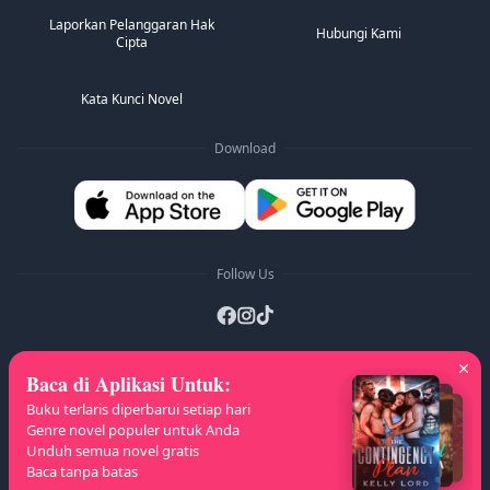
Laporkan Pelanggaran Hak
Hubungi Kami
Cipta
Kata Kunci Novel
Download
Follow Us
Baca di Aplikasi Untuk
:
Daftar A-Z
:
A
B
C
D
E
F
G
H
I
J
Buku terlaris diperbarui setiap hari
K
L
M
N
O
P
Q
R
S
T
U
V
W
Genre novel populer untuk Anda
Unduh semua novel gratis
X
Y
Z
Baca tanpa batas