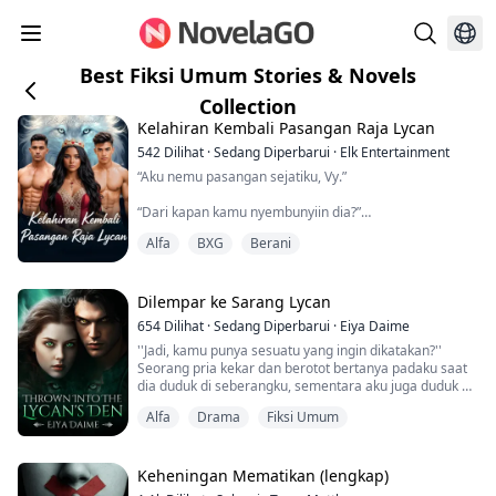
Best Fiksi Umum Stories & Novels
Collection
Kelahiran Kembali Pasangan Raja Lycan
542
Dilihat
·
Sedang Diperbarui
·
Elk Entertainment
“Aku nemu pasangan sejatiku, Vy.”
“Dari kapan kamu nyembunyiin dia?”
Alfa
BXG
Berani
“Sebulan.”
“Sebulan? Dan kamu nggak kepikiran buat ngasih tahu
aku sama sekali!”
Dilempar ke Sarang Lycan
654
Dilihat
·
Sedang Diperbarui
·
Eiya Daime
“Aku ngerasa kamu nggak bakal suka sama ideku. Aku
''Jadi, kamu punya sesuatu yang ingin dikatakan?''
tahu kamu pasti nolak habis-habisan, tapi aku udah
Seorang pria kekar dan berotot bertanya padaku saat
nggak bisa nyembunyiin dia lebih lama. Dia nggak
dia duduk di seberangku, sementara aku juga duduk di
punya tempat buat pergi atau tinggal, jadi aku harus
sana telanjang, setengah terendam dalam bak besar
jagain dia dari apa pun yang bisa nyakitin...
Alfa
Drama
Fiksi Umum
berisi air ini.
''Jangan khawatir, aku tidak akan menggigitmu,
sayang...''
Dia berkata sambil mendekatiku, menarikku ke
Keheningan Mematikan (lengkap)
pangkuannya dan menempatkanku di atas kakinya.