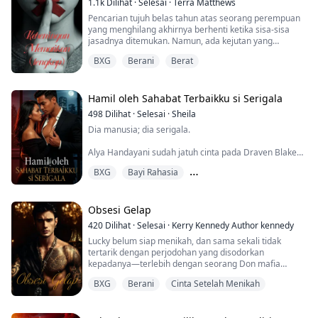
1.1k
Dilihat
·
Selesai
·
Terra Matthews
''A-apa ini, Tuan?'' Akhirn...
Pencarian tujuh belas tahun atas seorang perempuan
yang menghilang akhirnya berhenti ketika sisa-sisa
jasadnya ditemukan. Namun, ada kejutan yang
menghantam keluarga yang berduka: perempuan itu
BXG
Berani
Berat
ternyata pernah hamil—dan sempat melahirkan
seorang anak perempuan.
Namanya Vivian. Kini usianya enam belas. Untuk
Hamil oleh Sahabat Terbaikku si Serigala
pertama kalinya ia bertemu keluarga kandungnya, tapi
498
Dilihat
·
Selesai
·
Sheila
sama sekali bukan tipe yang langsung ...
Dia manusia; dia serigala.
Alya Handayani sudah jatuh cinta pada Draven Blake
sejak mereka sama-sama berusia tiga belas. Tanpa
BXG
Bayi Rahasia
pernah tahu ada dunia gaib yang berjalan beriringan
dengan dunia yang ia kenal, Alya terseret masuk ke
Dari Pengganggu Menjadi Kekasih
wilayah yang jauh melampaui nalar dan
pemahamannya.
Obsesi Gelap
420
Dilihat
·
Selesai
·
Kerry Kennedy Author kennedy
Draven Blake—yang menyebut dirinya sendiri Tuan
Lucky belum siap menikah, dan sama sekali tidak
Alfa—adalah serigala berkuasa, kaya, dan keras
tertarik dengan perjodohan yang disodorkan
kepala; laki-laki yan...
kepadanya—terlebih dengan seorang Don mafia
bernama Nico Santangelo. Tapi Nico sudah memasang
BXG
Berani
Cinta Setelah Menikah
“kontrak” atas nyawa ayah Lucky: terima pernikahan
itu, atau ayahnya akan mati.