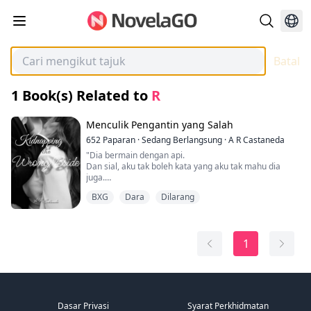
Batal
1
Book(s) Related to
R
Menculik Pengantin yang Salah
652
Paparan
·
Sedang Berlangsung
·
A R Castaneda
"Dia bermain dengan api.
Dan sial, aku tak boleh kata yang aku tak mahu dia
juga.
Di situ dia berdiri, cantik dan seksi gila dalam baju tidur
BXG
Dara
Dilarang
nipis yang hampir tak menutup apa-apa pun."
"Kau memang betul-betul dara." Dia berbisik dengan
1
kagum.
Aku rasa dia tak bermaksud untuk cakap kuat-kuat,
lebih kepada bercakap dengan diri sendiri daripada
dengan aku. Hakikat bahawa dia ragu-ragu dengan
kata-kataku sepatutnya membuat aku marah, tapi
tidak. Jadi, daripada marah, aku menggenggam dan
Dasar Privasi
Syarat Perkhidmatan
mengerang. "Tolong." Aku merayu padanya.