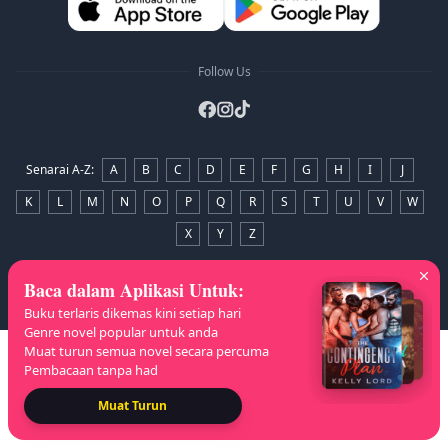
Follow Us
Senarai A-Z
:
A
B
C
D
E
F
G
H
I
J
K
L
M
N
O
P
Q
R
S
T
U
V
W
X
Y
Z
Hak Cipta
© 2026 NovelaGO
Baca dalam Aplikasi Untuk
:
Buku terlaris dikemas kini setiap hari
Genre novel popular untuk anda
Muat turun semua novel secara percuma
Pembacaan tanpa had
Muat Turun