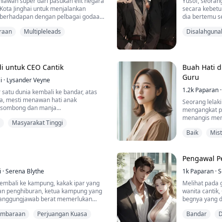
hlawan super dari pasukan elit negara
Yusof, seoran
i Kota Jinghai untuk menjalankan
secara kebetul
a berhadapan dengan pelbagai godaan,
dia bertemu s
dis kaya yang sombong tetapi murni,
seorang omega
raan
Multipleleads
Disalahguna
h yang seksi dan menarik, serta
berada dalam 
n dalam kota yang penuh nafsu.
pemuda ceria 
 mengingatkan dirinya tentang
penderitaan d
eman...
sisi gelap masy
i untuk CEO Cantik
Buah Hati 
Guru
i
·
Lysander Veyne
1.2k
Paparan
·
satu dunia kembali ke bandar, atas
a, mesti menawan hati anak
Seorang lelaki
sombong dan manja...
mengangkat p
menangis mem
Masyarakat Tinggi
Baik
Mist
Pengawal Pe
i
·
Serena Blythe
1k
Paparan
·
S
kembali ke kampung, kakak ipar yang
Melihat pada 
an penghiburan, ketua kampung yang
wanita cantik
tanggungjawab berat memerlukan
begnya yang d
asalah yang melanda kampung,
ini bukan saj
embaraan
Perjuangan Kuasa
Bandar
D
 oleh Wang Sheng!
malah menudu