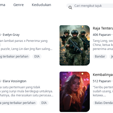
ama
Genre
Kedudukan
us
Raja Tenter
i
·
Evelyn Gray
406
Paparan
·
an lambat panas x Penerima yang
Tang Long, se
a】
China, ketua 
puzzle, Leng Lin dan Jing Ran saling
penerima anuge
a lain. Mereka saling menghangatkan
bersara. Dala
ng terbakar perlahan
DIA
Bandar
J
secara tidak 
 untuk merasai kehangatanmu, kau
mengalahkan k
adai dan menjaga keselamatanku.
mengajar sams
ainya, tetapi hanya diizinkan untuk
Saksikan baga
gilnya tuan.
Kembalinya
i
·
Elara Vossington
512
Paparan
·
na satu pertemuan yang tidak
"Seribu perte
a yang sunyi mula berdegup untuknya.
sudah usang, 
ihatnya, dia merasakan satu perasaan
ketawa.
ang" mula menyelubungi hatinya,
Bergelar Naga
ta yang terbakar perlahan
DIA
Balas Dend
kar dan tumbuh.
tetapi kerana 
hilang ingatan
pertama dia melihatnya, topeng
dan anak pere