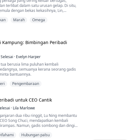
g peniaga yang sering keluar bertugas,
an terlibat dalam satu urusan gelap. Di situ,
emula dengan bekas kekasihnya, Lin,
 yang telah dihancurkan oleh takdir dan kini
kan
Marah
Omega
dunia gelap. Lin, yang dahulunya seorang
dan suka ketawa, kini menjadi mangsa
an penyeksaan akibat tragedi keluarga dan
arakat....
di Kampung: Bimbingan Peribadi
Selesai
·
Evelyn Harper
 tua berusia lima puluhan kembali
edangnya, semuanya kerana seorang gadis
inta bantuannya.
eri
Pengembaraan
ribadi untuk CEO Cantik
elesai
·
Lila Marlowe
ganjaran dua ribu ringgit, Lu Ning membantu
, CEO Song Chuci, mendapatkan kembali
irampas. Namun, gadis sombong dan dingin
a ingin mengelak dari membayar hutang,
ifahami
Hubungan palsu
hnya bersekongkol dengan pencuri.