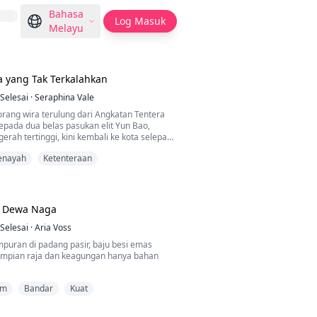
Bahasa
Log Masuk
Melayu
a yang Tak Terkalahkan
Selesai
·
Seraphina Vale
orang wira terulung dari Angkatan Tentera
kepada dua belas pasukan elit Yun Bao,
rah tertinggi, kini kembali ke kota selepas
m perjalanan hidupnya yang penuh liku, dia
enayah
Ketenteraan
sengaja menumbuk perisik asing,
etua gengster, membantu rakyat jelata, dan
eng untuk menjadi manusia yang lebih baik.
imana pah...
 Dewa Naga
Selesai
·
Aria Voss
mpuran di padang pasir, baju besi emas
impian raja dan keagungan hanya bahan
 Raja, kembali dengan penuh kemuliaan,
am
Bandar
Kuat
pengkhianat yang jahat,
 dan terdampar di kota. Abang dibunuh, isteri
mpuan dihina,