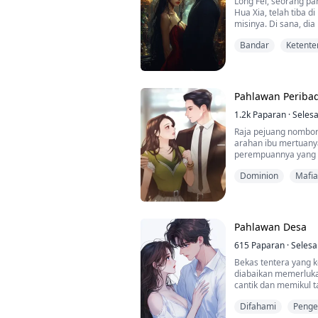
Long Fei, seorang pa
Hua Xia, telah tiba d
misinya. Di sana, di
termasuk seorang ga
Bandar
Ketente
seorang gadis sekola
pelbagai kepentinga
Namun, dia sentiasa
misinya. "Lelaki bers
Pahlawan Peribad
1.2k
Paparan
·
Selesa
Raja pejuang nombor 
arahan ibu mertuany
perempuannya yang 
Dominion
Mafia
Pahlawan Desa
615
Paparan
·
Selesa
Bekas tentera yang 
diabaikan memerluk
cantik dan memikul 
bantuan, pelbagai m
Difahami
Peng
semua dapat diatasi