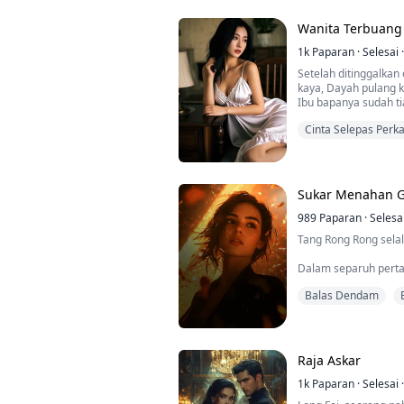
dinginnya mula runtu
kesusahan.
Wanita Terbuang 
Demi dia, dia sanggu
1k
Paparan
·
Selesai
·
Setelah ditinggalkan
kaya, Dayah pulang
Ibu bapanya sudah ti
mengurus rumah tel
Cinta Selepas Perk
hantaran perkahwina
dengan seorang lelak
Miskin kepada kaya
menyangka hidupnya 
nasib ternyata sepert
Sukar Menahan 
989
Paparan
·
Selesa
Tang Rong Rong sela
Dalam separuh pertam
perkahwinannya berj
Balas Dendam
suami yang sentiasa
Namun, pada suatu ha
semua ini hanyalah 
Raja Askar
Kebenaran yang pahit
matanya, dan dengan 
1k
Paparan
·
Selesai
·