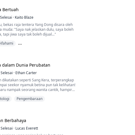
jaga, pasti akan mengubah dunia!"
a Bertuah
Selesai
·
Kaito Blaze
u, bekas raja tentera Yang Dong disara oleh
a muda: "Saya nak jelaskan dulu, saya boleh
, tapi jiwa saya tak boleh dijual..."
ifahami
ua Pegawai Eksekutif
a dalam Dunia Perubatan
Selesai
·
Ethan Carter
h dikatakan seperti Sang Kera, terperangkap
pai seekor nyamuk betina pun tak kelihatan!
aru nampak seorang wanita cantik, hampir-
aniaya orang, ini dia tak boleh tahan!
tologi
Pengembaraan
 ilmu bomohnya, memotong mereka sampai
 diri sendiri. Mendapat warisan dari
, menggunakan teknik jarum yang ajaib,
n suci, me...
n Berbahaya
Selesai
·
Lucas Everett