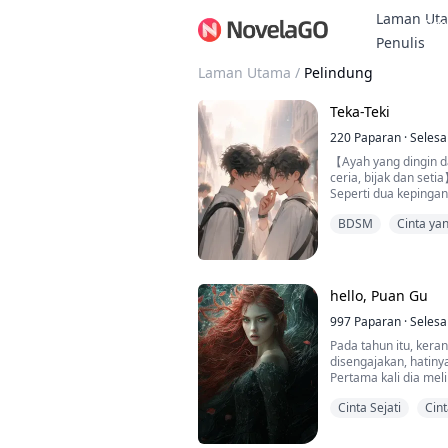
Laman Ut
Bon
Penulis
Laman Utama
/
Pelindung
Teka-Teki
220
Paparan
·
Selesa
【Ayah yang dingin d
ceria, bijak dan seti
Seperti dua kepingan 
melengkapi satu sam
BDSM
Cinta ya
dan menyelamatkan.
Aku membuka hatiku
melindungiku dari b
Jing Ran: Aku mencint
berlutut dan memang
hello, Puan Gu
Le...
997
Paparan
·
Selesa
Pada tahun itu, kera
disengajakan, hatiny
Pertama kali dia mel
yang dinamakan "ten
Cinta Sejati
Cin
perlahan-lahan bera
Pada tahun itu, kali 