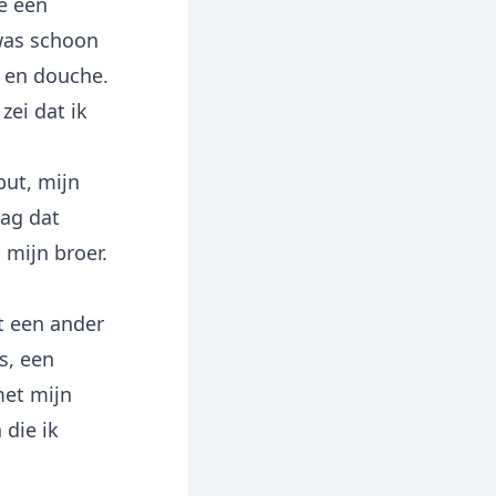
e een
 was schoon
d en douche.
zei dat ik
put, mijn
zag dat
 mijn broer.
t een ander
s, een
met mijn
 die ik