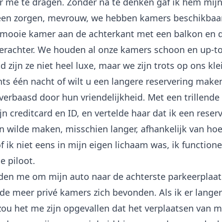
r me te dragen. Zonder na te denken gaf ik hem mijn
een zorgen, mevrouw, we hebben kamers beschikbaa
mooie kamer aan de achterkant met een balkon en d
 erachter. We houden al onze kamers schoon en up-to
d zijn ze niet heel luxe, maar we zijn trots op ons kle
echts één nacht of wilt u een langere reservering make
verbaasd door hun vriendelijkheid. Met een trillende
n creditcard en ID, en vertelde haar dat ik een reser
 wilde maken, misschien langer, afhankelijk van hoe
f ik niet eens in mijn eigen lichaam was, ik function
e piloot.
rden me om mijn auto naar de achterste parkeerplaat
 de meer privé kamers zich bevonden. Als ik er lange
ou het me zijn opgevallen dat het verplaatsen van mi