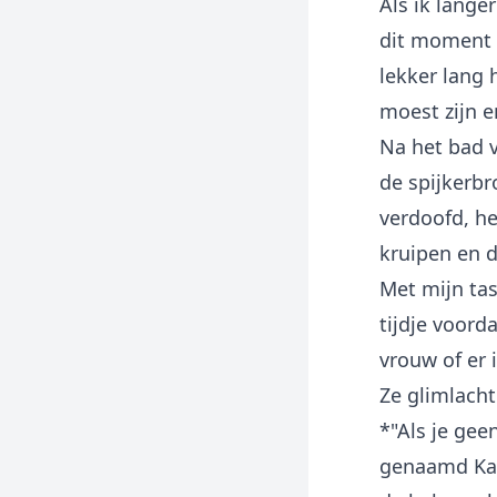
Als ik lange
dit moment 
lekker lang 
moest zijn e
Na het bad v
de spijkerbr
verdoofd, he
kruipen en 
Met mijn tas
tijdje voord
vrouw of er 
Ze glimlacht
*"Als je gee
genaamd Kath