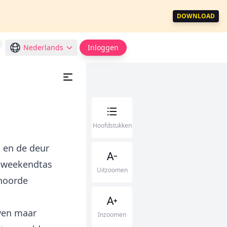
DOWNLOAD
Nederlands
Inloggen
Hoofdstukken
n en de deur
n weekendtas
Uitzoomen
 hoorde
even maar
Inzoomen