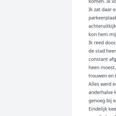
komen. Ik vo
Ik zat daar 
parkeerplaat
achteruitkij
kon hem mi
Ik reed door,
de stad hee
constant afg
heen moest, 
trouwen en 
Alles werd e
anderhalve k
genoeg bij e
Eindelijk ke