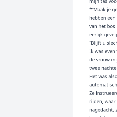
mijn tas voo
*“Maak je g
hebben een 
van het bos
eerlijk gezeg
“Blijft u sl
Ik was even 
de vrouw mij
twee nachten
Het was also
automatisch
Ze instruee
rijden, waar
nagedacht, z