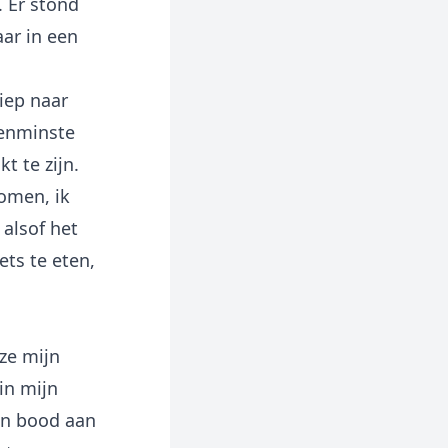
. Er stond
ar in een
iep naar
tenminste
t te zijn.
omen, ik
 alsof het
ets te eten,
ze mijn
in mijn
en bood aan