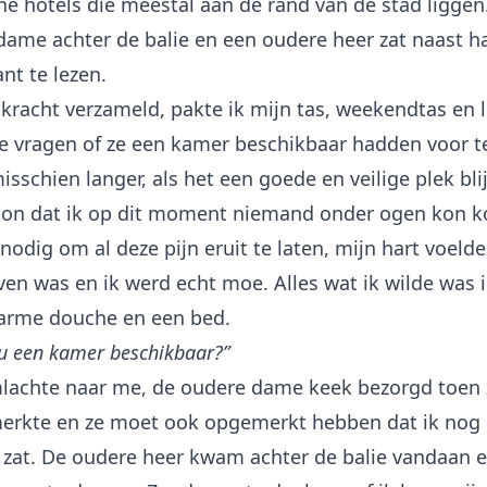
he hotels die meestal aan de rand van de stad liggen
ame achter de balie en een oudere heer zat naast ha
ant te lezen.
racht verzameld, pakte ik mijn tas, weekendtas en l
e vragen of ze een kamer beschikbaar hadden voor 
sschien langer, als het een goede en veilige plek blijk
oon dat ik op dit moment niemand onder ogen kon k
 nodig om al deze pijn eruit te laten, mijn hart voelde
ven was en ik werd echt moe. Alles wat ik wilde was i
arme douche en een bed.
 u een kamer beschikbaar?”
imlachte naar me, de oudere dame keek bezorgd toen 
pmerkte en ze moet ook opgemerkt hebben dat ik nog 
 zat. De oudere heer kwam achter de balie vandaan 