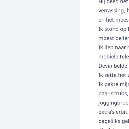
Hij deed het
verrassing, 
en het meest
Ik stond op 
moest bellen
Ik liep naar
mobiele tele
Devin belde 
Ik zette het
Ik pakte mi
paar scrubs,
joggingbroek
extra’s erui
dagelijks ge