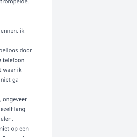
strompelde.
rennen, ik
doelloos door
 telefoon
t waar ik
 niet ga
m, ongeveer
ezelf lang
elen.
 niet op een