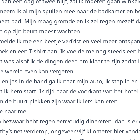
r dan een dag of twee blijf, zal ik moeten gaan winke
neem ik al mijn spullen mee naar de badkamer en b
heet bad. Mijn maag gromde en ik zei tegen mezelf da
n op zijn beurt moest wachten.
oelde ik me een beetje verfrist en veel meer ontspan
oek en een T-shirt aan. Ik voelde me nog steeds een 
t was alsof ik de dingen deed om klaar te zijn zodat 
de wereld even kon vergeten.
 en jas in de hand ga ik naar mijn auto, ik stap in en 
at ik hem start. Ik rijd naar de voorkant van het hotel
in de buurt plekken zijn waar ik iets kan eten.
e naar me...
n bezwaar hebt tegen eenvoudig dinereten, dan is er 
y’s net verderop, ongeveer vijf kilometer hier vanda