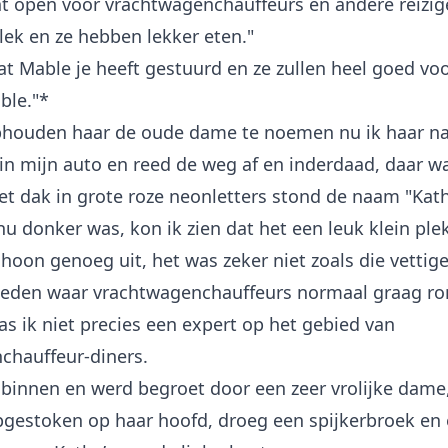
t open voor vrachtwagenchauffeurs en andere reizige
ek en ze hebben lekker eten."
t Mable je heeft gestuurd en ze zullen heel goed voo
ble."*
phouden haar de oude dame te noemen nu ik haar na
in mijn auto en reed de weg af en inderdaad, daar wa
et dak in grote roze neonletters stond de naam "Kath
u donker was, kon ik zien dat het een leuk klein ple
choon genoeg uit, het was zeker niet zoals die vettig
eden waar vrachtwagenchauffeurs normaal graag r
as ik niet precies een expert op het gebied van
chauffeur-diners.
 binnen en werd begroet door een zeer vrolijke dame
pgestoken op haar hoofd, droeg een spijkerbroek en 