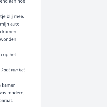
kend aan hoe
tje blij mee.
 mijn auto
en komen
jn wonden
n op het
 kant van het
de kamer
 was modern,
paraat.