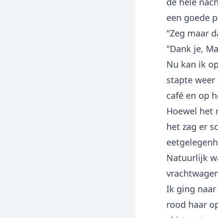
de hele nach
een goede pl
"Zeg maar da
"Dank je, Ma
Nu kan ik o
stapte weer 
café en op h
Hoewel het n
het zag er s
eetgelegenh
Natuurlijk w
vrachtwagen
Ik ging naar
rood haar o