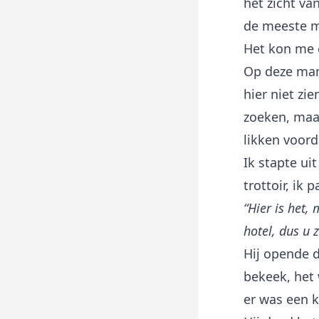
het zicht v
de meeste 
Het kon me e
Op deze mani
hier niet z
zoeken, maar
likken voord
Ik stapte ui
trottoir, ik 
“Hier is het,
hotel, dus u 
Hij opende d
bekeek, het
er was een 