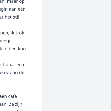
len, maar op
egin aan een
t het stil
nen, ik trok
beetje
ik in bed kon
zit daar een
 en vraag de
een café
an. Ze zijn