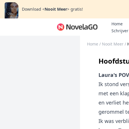
Download
<
Nooit Meer
>
gratis!
Home
Schrijver
Home
/
Nooit Meer
/
Hoofdstu
Laura's PO
Ik stond ver
met een kla
en verliet h
gerommel te
Ik was verbl