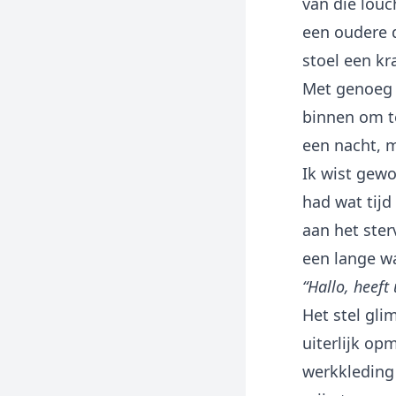
van die louc
een oudere d
stoel een kr
Met genoeg k
binnen om t
een nacht, mi
Ik wist gew
had wat tijd
aan het ster
een lange w
“Hallo, heeft
Het stel gl
uiterlijk o
werkkleding