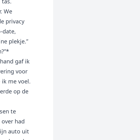
 tas.
r. We
e privacy
-date,
ine plekje.”
n?”*
 hand gaf ik
vering voor
 ik me voel.
eerde op de
sen te
r over had
jn auto uit