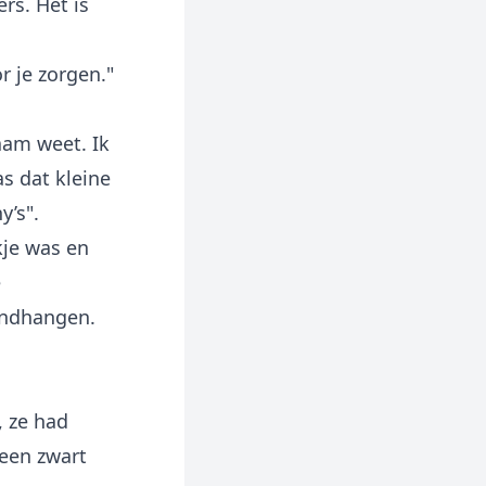
rs. Het is
r je zorgen."
am weet. Ik
s dat kleine
y’s".
kje was en
e
ondhangen.
, ze had
een zwart