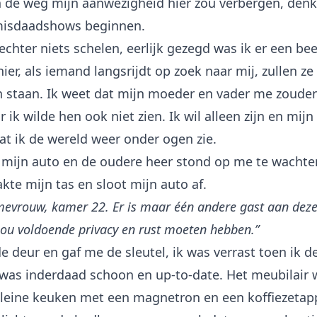
an de weg mijn aanwezigheid hier zou verbergen, den
misdaadshows beginnen.
chter niets schelen, eerlijk gezegd was ik er een bee
er, als iemand langsrijdt op zoek naar mij, zullen ze
ien staan. Ik weet dat mijn moeder en vader me zoud
 ik wilde hen ook niet zien. Ik wil alleen zijn en mi
at ik de wereld weer onder ogen zie.
t mijn auto en de oudere heer stond op me te wachte
pakte mijn tas en sloot mijn auto af.
 mevrouw, kamer 22. Er is maar één andere gast aan deze
zou voldoende privacy en rust moeten hebben.”
e deur en gaf me de sleutel, ik was verrast toen ik 
 was inderdaad schoon en up-to-date. Het meubilair
kleine keuken met een magnetron en een koffiezetap