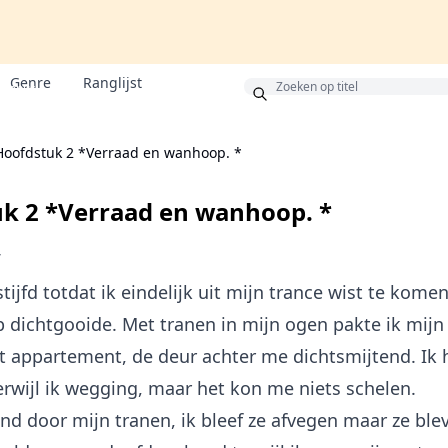
Genre
Ranglijst
Bonus
Hoofdstuk 2 *Verraad en wanhoop. *
k 2 *Verraad en wanhoop. *
V
stijfd totdat ik eindelijk uit mijn trance wist te kome
p dichtgooide. Met tranen in mijn ogen pakte ik mij
et appartement, de deur achter me dichtsmijtend. Ik
rwijl ik wegging, maar het kon me niets schelen.
ind door mijn tranen, ik bleef ze afvegen maar ze bl