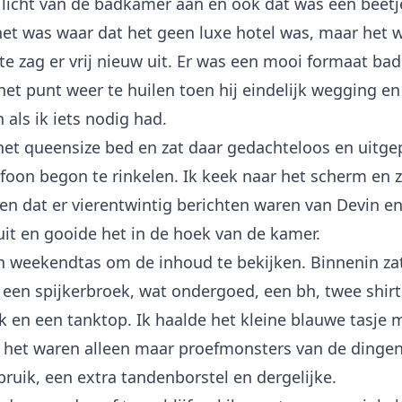
 licht van de badkamer aan en ook dat was een beetj
het was waar dat het geen luxe hotel was, maar het
e zag er vrij nieuw uit. Er was een mooi formaat ba
het punt weer te huilen toen hij eindelijk wegging en 
 als ik iets nodig had.
 het queensize bed en zat daar gedachteloos en uitge
foon begon te rinkelen. Ik keek naar het scherm en 
en dat er vierentwintig berichten waren van Devin en
 uit en gooide het in de hoek van de kamer.
jn weekendtas om de inhoud te bekijken. Binnenin za
 een spijkerbroek, wat ondergoed, een bh, twee shirt
 en een tanktop. Ik haalde het kleine blauwe tasje 
t, het waren alleen maar proefmonsters van de dingen
bruik, een extra tandenborstel en dergelijke.