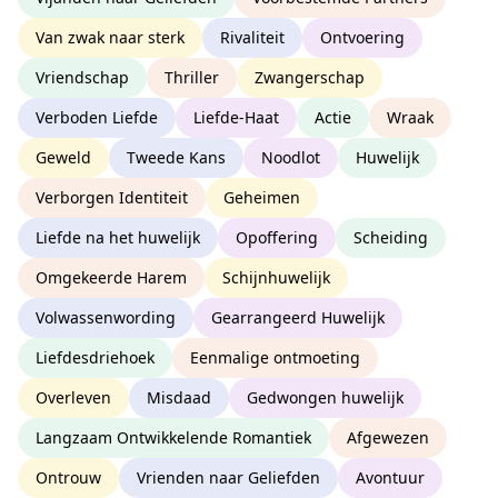
Van zwak naar sterk
Rivaliteit
Ontvoering
Vriendschap
Thriller
Zwangerschap
Verboden Liefde
Liefde-Haat
Actie
Wraak
Geweld
Tweede Kans
Noodlot
Huwelijk
Verborgen Identiteit
Geheimen
Liefde na het huwelijk
Opoffering
Scheiding
Omgekeerde Harem
Schijnhuwelijk
Volwassenwording
Gearrangeerd Huwelijk
Liefdesdriehoek
Eenmalige ontmoeting
Overleven
Misdaad
Gedwongen huwelijk
Langzaam Ontwikkelende Romantiek
Afgewezen
Ontrouw
Vrienden naar Geliefden
Avontuur