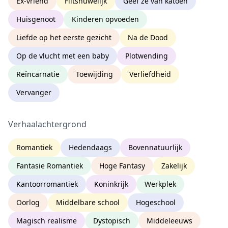
Ex-vriend
Flitshuwelijk
Geef ze van katoen
Huisgenoot
Kinderen opvoeden
Liefde op het eerste gezicht
Na de Dood
Op de vlucht met een baby
Plotwending
Reïncarnatie
Toewijding
Verliefdheid
Vervanger
Verhaalachtergrond
Romantiek
Hedendaags
Bovennatuurlijk
Fantasie Romantiek
Hoge Fantasy
Zakelijk
Kantoorromantiek
Koninkrijk
Werkplek
Oorlog
Middelbare school
Hogeschool
Magisch realisme
Dystopisch
Middeleeuws