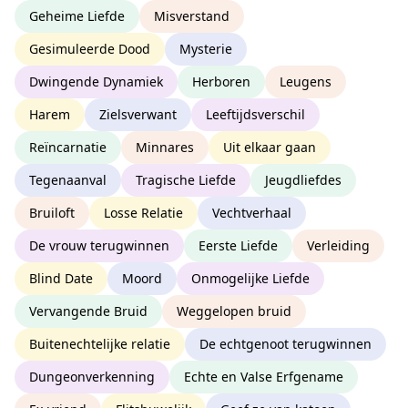
Geheime Liefde
Misverstand
Gesimuleerde Dood
Mysterie
Dwingende Dynamiek
Herboren
Leugens
Harem
Zielsverwant
Leeftijdsverschil
Reïncarnatie
Minnares
Uit elkaar gaan
Tegenaanval
Tragische Liefde
Jeugdliefdes
Bruiloft
Losse Relatie
Vechtverhaal
De vrouw terugwinnen
Eerste Liefde
Verleiding
Blind Date
Moord
Onmogelijke Liefde
Vervangende Bruid
Weggelopen bruid
Buitenechtelijke relatie
De echtgenoot terugwinnen
Dungeonverkenning
Echte en Valse Erfgename