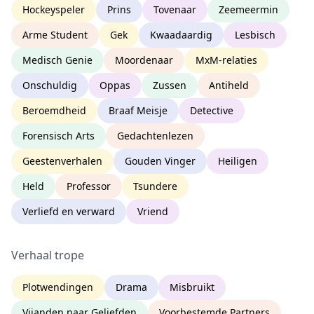
Hockeyspeler
Prins
Tovenaar
Zeemeermin
Arme Student
Gek
Kwaadaardig
Lesbisch
Medisch Genie
Moordenaar
MxM-relaties
Onschuldig
Oppas
Zussen
Antiheld
Beroemdheid
Braaf Meisje
Detective
Forensisch Arts
Gedachtenlezen
Geestenverhalen
Gouden Vinger
Heiligen
Held
Professor
Tsundere
Verliefd en verward
Vriend
Verhaal trope
Plotwendingen
Drama
Misbruikt
Vijanden naar Geliefden
Voorbestemde Partners