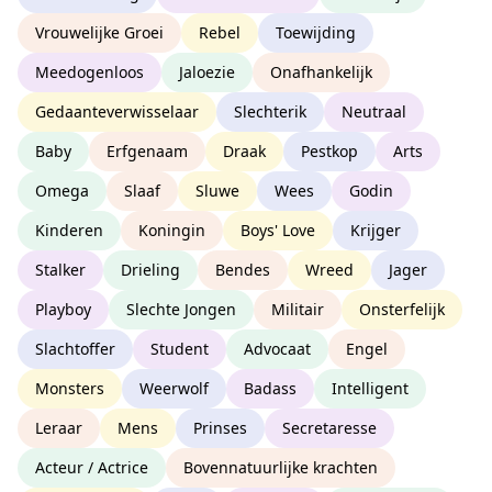
Vrouwelijke Groei
Rebel
Toewijding
Meedogenloos
Jaloezie
Onafhankelijk
Gedaanteverwisselaar
Slechterik
Neutraal
Baby
Erfgenaam
Draak
Pestkop
Arts
Omega
Slaaf
Sluwe
Wees
Godin
Kinderen
Koningin
Boys' Love
Krijger
Stalker
Drieling
Bendes
Wreed
Jager
Playboy
Slechte Jongen
Militair
Onsterfelijk
Slachtoffer
Student
Advocaat
Engel
Monsters
Weerwolf
Badass
Intelligent
Leraar
Mens
Prinses
Secretaresse
Acteur / Actrice
Bovennatuurlijke krachten