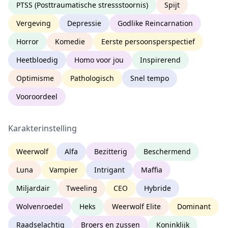
PTSS (Posttraumatische stressstoornis)
Spijt
Vergeving
Depressie
Godlike Reincarnation
Horror
Komedie
Eerste persoonsperspectief
Heetbloedig
Homo voor jou
Inspirerend
Optimisme
Pathologisch
Snel tempo
Vooroordeel
Karakterinstelling
Weerwolf
Alfa
Bezitterig
Beschermend
Luna
Vampier
Intrigant
Maffia
Miljardair
Tweeling
CEO
Hybride
Wolvenroedel
Heks
Weerwolf Elite
Dominant
Raadselachtig
Broers en zussen
Koninklijk