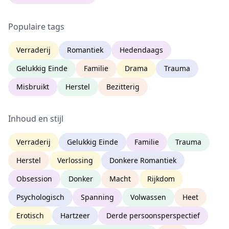
Populaire tags
Verraderij
Romantiek
Hedendaags
Gelukkig Einde
Familie
Drama
Trauma
Misbruikt
Herstel
Bezitterig
Inhoud en stijl
Verraderij
Gelukkig Einde
Familie
Trauma
Herstel
Verlossing
Donkere Romantiek
Obsession
Donker
Macht
Rijkdom
Psychologisch
Spanning
Volwassen
Heet
Erotisch
Hartzeer
Derde persoonsperspectief