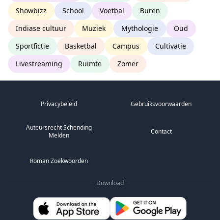
Showbizz
School
Voetbal
Buren
Indiase cultuur
Muziek
Mythologie
Oud
Sportfictie
Basketbal
Campus
Cultivatie
Livestreaming
Ruimte
Zomer
Privacybeleid
Gebruiksvoorwaarden
Auteursrecht Schending
Contact
Melden
Roman Zoekwoorden
Download