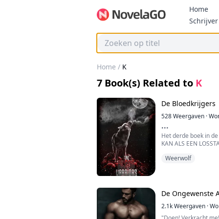
Home
Schrijver
Home
/
K
7
Book(s) Related to
K
De Bloedkrijgers
528
Weergaven
·
Wor
•••
Het derde boek in de
KAN ALS EEN LOSS
•••
Weerwolf
Zane Snow - naar ver
tiener, pestkop en al
belangrijker nog, de
de toekomstige Alpha
De Ongewenste Alp
Het leven leek simpel
genoeg aandacht en r
2.1k
Weergaven
·
Wor
Dit alles kwam tot ee
"Doen! Verkracht me!"