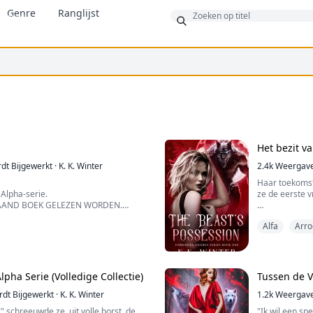
Genre
Ranglijst
Bonus
Het bezit v
dt Bijgewerkt
·
K. K. Winter
2.4k
Weergav
Haar toekomst
 Alpha-serie.
ze de eerste v
TAAND BOEK GELEZEN WORDEN.
Het leven voe
Alfa
Arro
veranderde in
luidt een rokkenjager, roekeloze
het wrede bee
les wat daarbij hoort, maar
kinderen bang
ze onverantwoordelijke jonge man was
 van de Blood Warrior-roedel.
Hij kwam uit d
ha Serie (Volledige Collectie)
Tussen de V
; hij had veel plezier, meer dan
de roedel werd
espect zonder iets te hoeven doen.
dt Bijgewerkt
·
K. K. Winter
voeten en ze 
1.2k
Weergav
n einde toen zijn ogen op een
haar werkelijk
 schreeuwde ze, uit volle borst, de
"Ik wil een sp