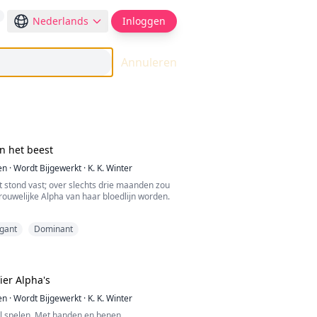
Nederlands
Inloggen
Annuleren
an het beest
en
·
Wordt Bijgewerkt
·
K. K. Winter
 stond vast; over slechts drie maanden zou
rouwelijke Alpha van haar bloedlijn worden.
lde als een droom totdat het op een dag
gant
Dominant
 een nachtmerrie. Die dag ontdekte Aife dat
st waar de ouderen over vertelden om
 te maken, niet zomaar een verzinsel was.
e schaduwen om te bewijzen dat hij echt was:
ier Alpha's
 aangevallen, krijgers vielen aan haar
werd gedwongen een keuze te maken die
en
·
Wordt Bijgewerkt
·
K. K. Winter
heid zou verbrijzelen. "Haar. Geef mij haar en
el spelen. Met handen en benen