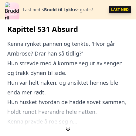
Last ned
<
Brudd til Lykke
>
gratis!
LAST NED
Kapittel 531 Absurd
Kenna rynket pannen og tenkte, 'Hvor går
Ambrose? Drar han så tidlig?'
Hun strevde med å komme seg ut av sengen
og trakk dynen til side.
Hun var helt naken, og ansiktet hennes ble
enda mer rødt.
Hun husket hvordan de hadde sovet sammen,
holdt rundt hverandre hele natten.
Kenna prøvde å roe seg n...