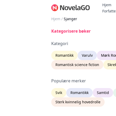
Hjem
Forfatte
Hjem
/
Sjanger
Kategorisere bøker
Kategori
Romantikk
Varulv
Mørk Ro
Romantisk science fiction
Skre
Populære merker
Svik
Romantikk
Samtid
Sterk kvinnelig hovedrolle