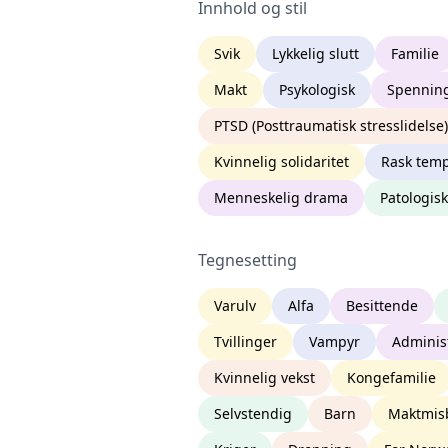
Innhold og stil
Svik
Lykkelig slutt
Familie
Makt
Psykologisk
Spennin
PTSD (Posttraumatisk stresslidelse)
Kvinnelig solidaritet
Rask tem
Menneskelig drama
Patologisk
Tegnesetting
Varulv
Alfa
Besittende
Tvillinger
Vampyr
Adminis
Kvinnelig vekst
Kongefamilie
Selvstendig
Barn
Maktmis