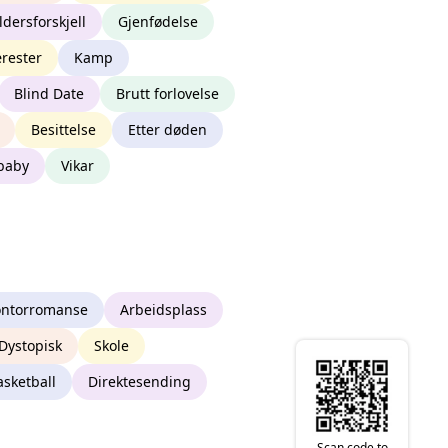
ldersforskjell
Gjenfødelse
rester
Kamp
Blind Date
Brutt forlovelse
Besittelse
Etter døden
baby
Vikar
ntorromanse
Arbeidsplass
Dystopisk
Skole
asketball
Direktesending
Scan code to