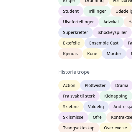
Kriger
Dronning
For Norwe
Student
Trillinger
Udødeli
Ulvefortellinger
Advokat
H
Superkrefter
Ishockeyspiller
Ektefelle
Ensemble Cast
Fa
Kjendis
Kone
Morder
Historie trope
Action
Plottwister
Drama
Fra svak til sterk
Kidnapping
Skjebne
Voldelig
Andre sj
Skilsmisse
Ofre
Kontrakts
Tvangsekteskap
Overlevelse