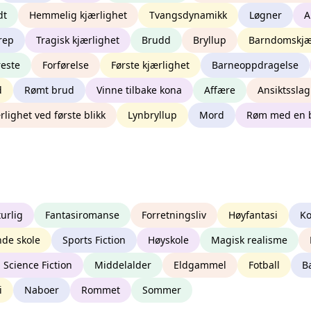
dt
Hemmelig kjærlighet
Tvangsdynamikk
Løgner
A
rep
Tragisk kjærlighet
Brudd
Bryllup
Barndomskjæ
reste
Forførelse
Første kjærlighet
Barneoppdragelse
d
Rømt brud
Vinne tilbake kona
Affære
Ansiktsslag
rlighet ved første blikk
Lynbryllup
Mord
Røm med en 
urlig
Fantasiromanse
Forretningsliv
Høyfantasi
Ko
de skole
Sports Fiction
Høyskole
Magisk realisme
 Science Fiction
Middelalder
Eldgammel
Fotball
B
i
Naboer
Rommet
Sommer