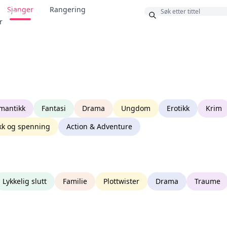
Sjanger
Rangering
Bonus
r
mantikk
Fantasi
Drama
Ungdom
Erotikk
Krim
kk og spenning
Action & Adventure
Lykkelig slutt
Familie
Plottwister
Drama
Traume