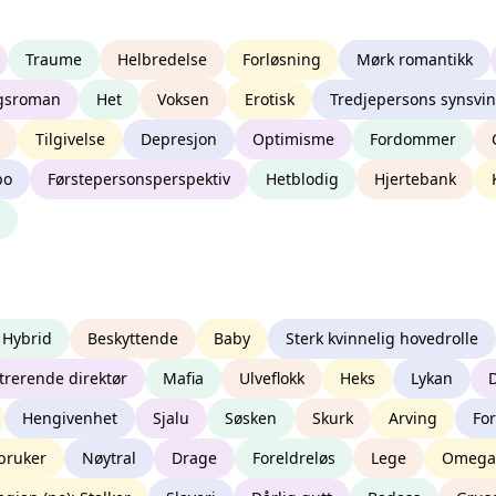
Traume
Helbredelse
Forløsning
Mørk romantikk
gsroman
Het
Voksen
Erotisk
Tredjepersons synsvin
Tilgivelse
Depresjon
Optimisme
Fordommer
po
Førstepersonsperspektiv
Hetblodig
Hjertebank
Hybrid
Beskyttende
Baby
Sterk kvinnelig hovedrolle
trerende direktør
Mafia
Ulveflokk
Heks
Lykan
Hengivenhet
Sjalu
Søsken
Skurk
Arving
For
bruker
Nøytral
Drage
Foreldreløs
Lege
Omega