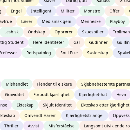
gian (no): Stalker
Slaveri
Dårlig gutt
Badass
Grus
g
Engel
Intelligent
Militær
Monstre
Offer
avfrue
Lærer
Medisinsk geni
Menneske
Playboy
Lesbisk
Ondskap
Opprører
Skuespiller
Trollma
ttig Student
Flere identiteter
Gal
Gudinner
Gullfi
Professor
Rettspatolog
Snill Pike
Søsterskap
Spøke
Mishandlet
Fiender til elskere
Skjebnebestemte partne
Graviditet
Forbudt kjærlighet
Kjærlighet-hat
Hevn
anse
Ekteskap
Skjult Identitet
Ekteskap etter kjærlighet
ekteskap
Omvendt Harem
Kjærlighetstriangel
Oppveks
Thriller
Avvist
Misforståelse
Langsomt utviklende r