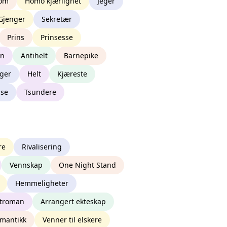
om
Homo kjærlighet
Jeger
Gjenger
Sekretær
Prins
Prinsesse
nn
Antihelt
Barnepike
nger
Helt
Kjæreste
lse
Tsundere
re
Rivalisering
Vennskap
One Night Stand
Hemmeligheter
troman
Arrangert ekteskap
omantikk
Venner til elskere