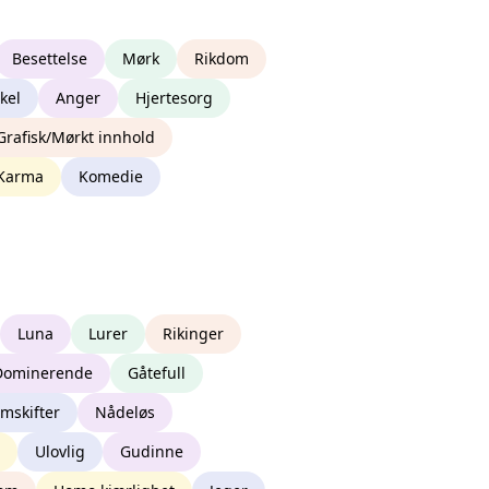
Besettelse
Mørk
Rikdom
kel
Anger
Hjertesorg
Grafisk/Mørkt innhold
Karma
Komedie
Luna
Lurer
Rikinger
Dominerende
Gåtefull
mskifter
Nådeløs
Ulovlig
Gudinne