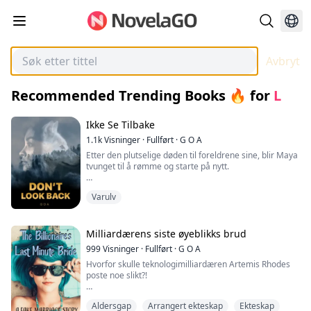
Avbryt
Recommended Trending Books 🔥
for
L
Ikke Se Tilbake
1.1k
Visninger
·
Fullført
·
G O A
Etter den plutselige døden til foreldrene sine, blir Maya
tvunget til å rømme og starte på nytt.
Med kunnskap om at mannen som hadde drept
Varulv
foreldrene hennes fortsatt var etter henne, forlater hun
den hel-menneskelige byen hun hadde vokst opp i og
begynner sitt nye liv som universitetsstudent i Maine.
Milliardærens siste øyeblikks brud
Uten venner eller familie igjen, prøver hun sitt beste for
999
Visninger
·
Fullført
·
G O A
å blande seg inn som et menneske, men...
Hvorfor skulle teknologimilliardæren Artemis Rhodes
poste noe slikt?!
"Alle snakker om hashtaggen som gikk viralt på mindre
Aldersgap
Arrangert ekteskap
Ekteskap
enn noen få timer. Likevel har denne jenta blitt et