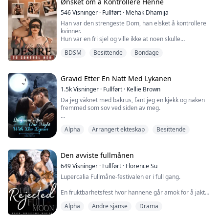
verke av smerte. Stønning kom fra den andre siden av
Ønsket om å Kontrollere Henne
døren.
546
Visninger
·
Fullført
·
Mehak Dhamija
Han var den strengeste Dom, han elsket å kontrollere
Tårene begynte å falle. ...
kvinner.
Hun var en fri sjel og ville ikke at noen skulle
kontrollere henne.
BDSM
Besittende
Bondage
Han var interessert i BDSM, og hun foraktet det av hele
sitt hjerte.
Gravid Etter En Natt Med Lykanen
Han lette etter en utfordrende underdanig, og hun var
1.5k
Visninger
·
Fullført
·
Kellie Brown
en perfekt match, men denne jenta var ikke klar til å
Da jeg våknet med bakrus, fant jeg en kjekk og naken
akseptere tilbudet hans siden hun levde livet sitt uten
fremmed som sov ved siden av meg.
regler og restriksjoner. Hun ønske...
Jeg er Tanya, datter av en surrogat, en omega uten ulv
Alpha
Arrangert ekteskap
Besittende
og uten lukt.
På min 18-årsdag, da jeg planla å gi min jomfrudom til
kjæresten min, fant jeg ham i seng med søsteren min.
Jeg dro til baren for å drikke meg full, og endte ved et
Den avviste fullmånen
uhell opp med en one-night stand med den kjekke
649
Visninger
·
Fullført
·
Florence Su
fremmede.
Lupercalia Fullmåne-festivalen er i full gang.
Jeg trodde han ba...
En fruktbarhetsfest hvor hannene går amok for å jakte
og pare seg.
Alpha
Andre sjanse
Drama
Alpha Jasper, min make, leder Stormskogen til den
hellige hulen for å starte det hele, men jeg blir etterlatt.