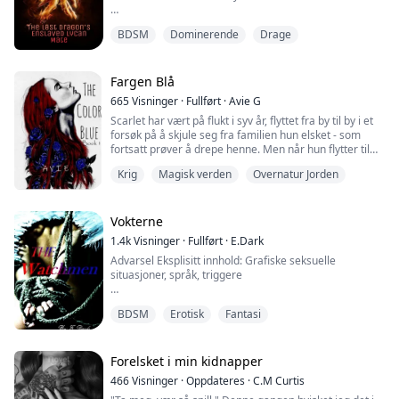
"Hvis du ikke kan tilfredsstille meg med munnen din,
BDSM
Dominerende
Drage
må du tilfredsstille meg på en annen måte."
Han rev av henne de spinkle klærne og kastet de
iturevne stoffbitene til side. Visenya fikk panikk da hun
Fargen Blå
innså nøyaktig hva han antydet.
665
Visninger
·
Fullført
·
Avie G
Scarlet har vært på flukt i syv år, flyttet fra by til by i et
"La meg prøve igjen... med munnen. Jeg tror jeg k..."
forsøk på å skjule seg fra familien hun elsket - som
fortsatt prøver å drepe henne. Men når hun flytter til
"Stille!" Hans stemme ekk...
byen Kiwina, forandrer alt seg. Hun møter en flokk, og
Krig
Magisk verden
Overnatur Jorden
morens regel nummer én, ikke få venner, blir satt på
prøve. Hun synes det er vanskelig å håndtere den
karismatiske flørten og sønnen til Alfaen i Azure-
flokken - usikker på o...
Vokterne
1.4k
Visninger
·
Fullført
·
E.Dark
Advarsel Eksplisitt innhold: Grafiske seksuelle
situasjoner, språk, triggere
Nytt sted, nytt liv, alt nytt...
BDSM
Erotisk
Fantasi
Elicia Dewalt, en foreldreløs jente fra Texas uten noen
tilknytninger. Hun begynner å oppdage at hennes
"drømmeliv" raskt sporer av med merkelige hendelser,
og det ser alltid ut til å lede tilbake til de fire kjekke
Forelsket i min kidnapper
guttene på klubben hennes første natt i London.
466
Visninger
·
Oppdateres
·
C.M Curtis