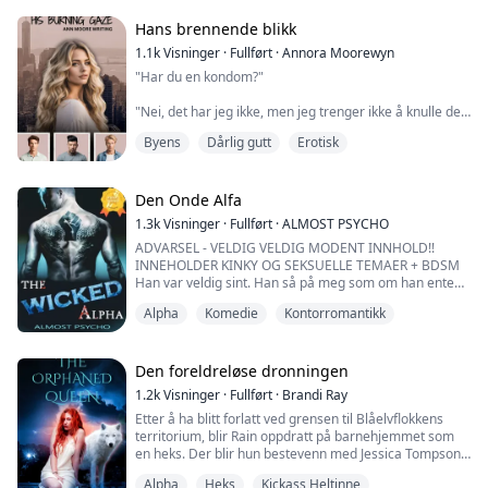
Til tross for våre tre år med paring, har jeg ikke skiftet
til min ulv, og jeg har heller ikke produsert den
Hans brennende blikk
ettertraktede arvingen. Flokken er rasende og mine
1.1k
Visninger
·
Fullført
·
Annora Moorewyn
svigerforeldre...
"Har du en kondom?"
"Nei, det har jeg ikke, men jeg trenger ikke å knulle deg
for å få deg til å komme."
Byens
Dårlig gutt
Erotisk
Med ryggen mot brystet hans, en arm rundt midjen min
som masserte brystet mitt og den andre armen som
steg opp til nakken min.
Den Onde Alfa
1.3k
Visninger
·
Fullført
·
ALMOST PSYCHO
"Prøv å ikke lage noen lyd," sa han mens han gled
ADVARSEL - VELDIG VELDIG MODENT INNHOLD!!
hånden sin under strikken på leggingsene mine.
INNEHOLDER KINKY OG SEKSUELLE TEMAER + BDSM
Han var veldig sint. Han så på meg som om han enten
Leah er en 25 år gammel kvinne som ble adoptert.
ville voldta meg eller slå meg i ansiktet.
Etter skilsmissen ...
Alpha
Komedie
Kontorromantikk
"Jeg kan forklare-"
Han avbrøt meg.
Den foreldreløse dronningen
1.2k
Visninger
·
Fullført
·
Brandi Ray
"Du har vært en veldig, veldig slem kattunge. Du aner
Etter å ha blitt forlatt ved grensen til Blåelvflokkens
ikke hva jeg har vært gjennom."
territorium, blir Rain oppdratt på barnehjemmet som
en heks. Der blir hun bestevenn med Jessica Tompson,
Grepet hans rundt halsen min strammet seg og klemte
en foreldreløs varulv fra flokken. Etter Jessicas syttende
sammen luftrøret mitt.
Alpha
Heks
Kickass Heltinne