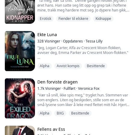
"Ta meg, vær så snill." Denne gangen hvisket jeg det i
Hva skjer når hele hen...
øret hans. Han satte seg litt opp og grep tak i hoftene
mine, trakk meg hardere mot seg. Jo dypere han gikk,
desto mer mistet jeg kontrollen. Jeg kunne merke at
Erotisk
Fiender til elskere
Kidnappe
han holdt igjen. Kanskje var han redd for å skade meg.
Blåmerkene, på grunn av det han vet om fortiden min,
tror han at han må behandle meg som om jeg er skjør.
Jeg så rett inn i øynen...
Ekte Luna
328
Visninger
·
Oppdateres
·
Tessa Lilly
"Jeg, Logan Carter, Alfa av Crescent Moon-flokken,
avviser deg, Emma Parker av Crescent Moon-flokken."
Jeg kunne føle hjertet mitt knuse. Leon ulte inni meg, og
Alpha
Avvist kompis
Besittende
jeg kunne kjenne smerten hans.
Hun så rett på meg, og jeg kunne se smerten i øynene
hennes, men hun nektet å vise det. De fleste ulver
Den forviste dragen
faller på knærne av smerte. Jeg ville falle på knærne og
1.7k
Visninger
·
Fullført
·
Veronica Fox
klore meg på brystet. Men det gjorde hun ikke...
"Vær så snill, ikke spis meg," tryglet hun. Stemmen var
som englers. Liten og beskjeden, stille som en av de
små lysene som liker å leke med flettet mitt hår. Hjertet
mitt stoppet nesten da jeg hørte henne gråte.
Alpha
BXG
Besittende
Jeg ropte på Tazak ved foten av treet, skitne fingre
berørte utsiden av det råtnende treet. Halvparten av et
porselensansikt tittet frem. Saltet jeg luktet var fra
Fellens av Ess
hennes tørkede tårer s...