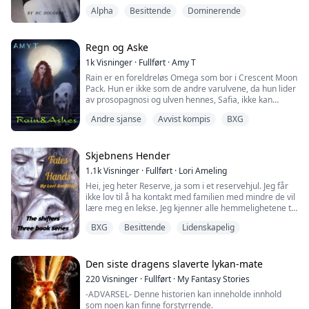
"Jeg har ventet i ni år på deg. Det er nesten et tiår siden
Alpha
Besittende
Dominerende
jeg følte denne tomheten inni meg. En del av meg
begynte å lure på om du ikke eksisterte eller om du
allerede var død. Og så fant jeg deg, rett inne i mitt
eget hjem."
Regn og Aske
1k
Visninger
·
Fullført
·
Amy T
Han brukte en av hendene sine til å stryke kinnet mitt,
Rain er en foreldreløs Omega som bor i Crescent Moon
og kriblinger spredte seg overalt.
Pack. Hun er ikke som de andre varulvene, da hun lider
av prosopagnosi og ulven hennes, Safia, ikke kan
"Jeg har ...
snakke. Flokken hennes tror at Rain er forbannet av
Andre sjanse
Avvist kompis
BXG
Månegudinnen fordi hun er den eneste overlevende
etter en brann som brente ned huset hun var i og
drepte foreldrene hennes.
Skjebnens Hender
Når Rain fyller atten og finner sin sjelevenn, tror hun at
1.1k
Visninger
·
Fullført
·
Lori Ameling
hun end...
Hei, jeg heter Reserve, ja som i et reservehjul. Jeg får
ikke lov til å ha kontakt med familien med mindre de vil
lære meg en lekse. Jeg kjenner alle hemmelighetene til
denne flokken. Jeg tror ikke de kommer til å la meg
BXG
Besittende
Lidenskapelig
bare dra heller, jeg vil ikke forsvinne som mange jenter
har gjort i det siste. Det spiller ingen rolle, for jeg har
en plan for å komme meg ut herfra. Det var helt til en
natt på...
Den siste dragens slaverte lykan-mate
220
Visninger
·
Fullført
·
My Fantasy Stories
-ADVARSEL- Denne historien kan inneholde innhold
som noen kan finne forstyrrende.