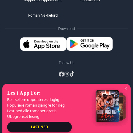
Roman Nøkkelord
Download
Follow Us
Les i App For
:
A-Z Lister
:
A
B
C
D
E
F
G
H
I
J
K
Bestsellere oppdateres daglig
L
M
N
O
P
Q
R
S
T
U
V
W
X
Populære roman sjangre for deg
Last ned alle romaner gratis
Y
Z
Ubegrenset lesing
Opphavsrett
© 2026 NovelaGO
LAST NED