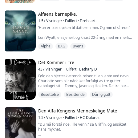
mysterium alle vil løse. Faktisk har vi bilder fra flere
personer som har sett jenta i virkeligheten."
Alfaens barnepike.
Skjermen på telefonen er liten, men jeg ser flere bilder
1.5k
Visninger
·
Fullført
·
Fireheart.
av meg blinke på skjermen. Dette kan ikke skje!
‘Hun er barnepiken til datteren min. Og min utkårede.’
Du vet den ...
Lori Wyatt, en sjenert og knust 22-åring med en mørk
fortid, får tilbudet om en livstid når hun blir spurt om å
Alpha
BXG
Byens
være barnepike for en nyfødt som mistet moren sin
under fødselen. Lori takker ja, ivrig etter å komme seg
bort fra fortiden.
Det Kommer i Tre
Gabriel Caine er Alfaen i den anerkjente Månetann-
437
Visninger
·
Fullført
·
Bethany D
flokken og administrerende direktør i Caine Inc. En
Følg den hjerteskjærende reisen til en jente ved navn
fukt...
Charlotte som blir nådeløst forfulgt av tre gutter i
nabolaget sitt - Tommy, Jason og Holden. De tre har
plaget henne i årevis og ser ut til å ha en syk, vridd
Besettelse
Besittende
Dårlig gutt
besettelse for hennes beskjedne personlighet...
Charlotte innser snart at hun må rømme fra deres klør
for å overleve... selv om det betyr å gjøre noe hun vil
Den Alfa Kongens Menneskelige Mate
angre dypt på!
1.5k
Visninger
·
Fullført
·
HC Dolores
"Du må forstå noe, lille venn," sa Griffin, og ansiktet
Mens hun fl...
hans myknet.