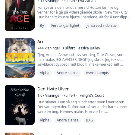
3.1k
Visninger
·
Fullført
·
Eva Zahan
For syv år siden forlot Emerald Hutton familie og
venner for å gå på videregående skole i New York City.
Hun bar sitt knuste hjerte i hendene, alt for å unnslippe
én person. Brorens beste venn, som hun hadde elsket
By
Første kjærlighet
Jenta ved siden av
siden han reddet henne fra mobbere da hun var syv år
gammel. Knust av drømmegutten og forrådt av sine
kjære, lærte Emerald å begrave bitene av hjertet sitt i
de dypeste hjørnene av minn...
Arr
744
Visninger
·
Fullført
·
Jessica Bailey
"Jeg, Amelie Ashwood, avviser deg, Tate Cozad, som
min make. JEG AVVISER DEG!" Jeg skrek. Jeg tok det
sølvbladet dyppet i mitt blod til make-merket mitt.
Amelie ønsket bare å leve et enkelt liv utenfor
Alpha
Andre sjanse
Avvist kompis
rampelyset fra sin Alfa-blodlinje. Hun følte at hun
hadde det da hun fant sin første make. Etter år
sammen, viste det seg at maken hennes ikke var den
mannen han utga seg for å være. Amelie ble tvun...
Den Hvite Ulven
1.6k
Visninger
·
Fullført
·
Twilight's Court
Hun stivnet. Hun så seg rundt etter noen i nærheten.
Det var ingen der. Duften var så søt at det bare kunne
være én ting. Hennes make. Han var her.
Alpha
Andre sjanse
BXG
Hun fulgte duften ned en gang til hun kom til en dør og
innså at hun sto i kongens kvarter. Så hørte hun det. En
lyd som fikk magen til å vrenge seg og brystet til å