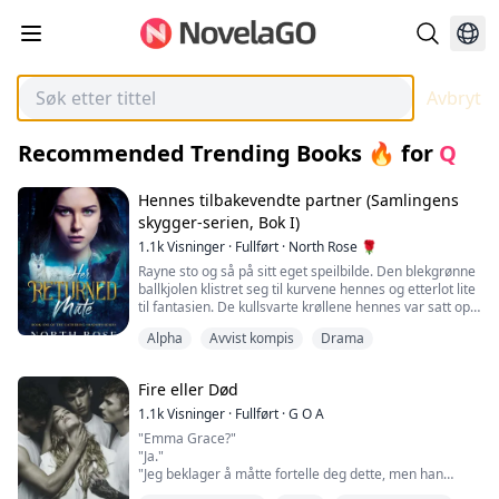
Avbryt
Recommended Trending Books 🔥
for
Q
Hennes tilbakevendte partner (Samlingens
skygger-serien, Bok I)
1.1k
Visninger
·
Fullført
·
North Rose 🌹
Rayne sto og så på sitt eget speilbilde. Den blekgrønne
ballkjolen klistret seg til kurvene hennes og etterlot lite
til fantasien. De kullsvarte krøllene hennes var satt opp
og festet til hodet, og nakken var blottet. I kveld var
Alpha
Avvist kompis
Drama
kvelden da de fleste av de ulveflokkene i hele Nord-
Amerika forhåpentligvis ville finne sine partnere. Hun
var sikker på at alle var fulle av spenning.
Fire eller Død
Det var ikke hun....
1.1k
Visninger
·
Fullført
·
G O A
"Emma Grace?"
"Ja."
"Jeg beklager å måtte fortelle deg dette, men han
klarte det ikke." Legen ser på meg med et medfølende