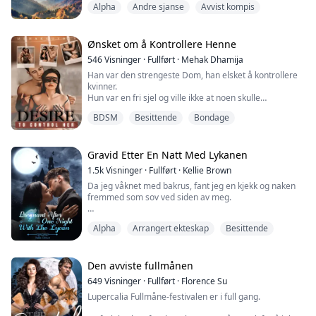
Alpha
Andre sjanse
Avvist kompis
rampelyset fra sin Alfa-blodlinje. Hun følte at hun
hadde det da hun fant sin første make. Etter år
sammen, viste det seg at maken hennes ikke var den
mannen han utga seg for å være. Amelie ble tvun...
Ønsket om å Kontrollere Henne
546
Visninger
·
Fullført
·
Mehak Dhamija
Han var den strengeste Dom, han elsket å kontrollere
kvinner.
Hun var en fri sjel og ville ikke at noen skulle
kontrollere henne.
BDSM
Besittende
Bondage
Han var interessert i BDSM, og hun foraktet det av hele
sitt hjerte.
Gravid Etter En Natt Med Lykanen
Han lette etter en utfordrende underdanig, og hun var
1.5k
Visninger
·
Fullført
·
Kellie Brown
en perfekt match, men denne jenta var ikke klar til å
Da jeg våknet med bakrus, fant jeg en kjekk og naken
akseptere tilbudet hans siden hun levde livet sitt uten
fremmed som sov ved siden av meg.
regler og restriksjoner. Hun ønske...
Jeg er Tanya, datter av en surrogat, en omega uten ulv
Alpha
Arrangert ekteskap
Besittende
og uten lukt.
På min 18-årsdag, da jeg planla å gi min jomfrudom til
kjæresten min, fant jeg ham i seng med søsteren min.
Jeg dro til baren for å drikke meg full, og endte ved et
Den avviste fullmånen
uhell opp med en one-night stand med den kjekke
649
Visninger
·
Fullført
·
Florence Su
fremmede.
Lupercalia Fullmåne-festivalen er i full gang.
Jeg trodde han ba...