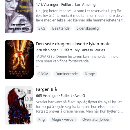
Når Rain fyller atten og finner sin sjelevenn, tror hun at
1.1k
Visninger
·
Fullført
·
Lori Ameling
hun end...
Hei, jeg heter Reserve, ja som i et reservehjul. Jeg får
ikke lov til å ha kontakt med familien med mindre de vil
lære meg en lekse. Jeg kjenner alle hemmelighetene til
denne flokken. Jeg tror ikke de kommer til å la meg
BXG
Besittende
Lidenskapelig
bare dra heller, jeg vil ikke forsvinne som mange jenter
har gjort i det siste. Det spiller ingen rolle, for jeg har
en plan for å komme meg ut herfra. Det var helt til en
natt på...
Den siste dragens slaverte lykan-mate
220
Visninger
·
Fullført
·
My Fantasy Stories
-ADVARSEL- Denne historien kan inneholde innhold
som noen kan finne forstyrrende.
"Hvis du ikke kan tilfredsstille meg med munnen din,
BDSM
Dominerende
Drage
må du tilfredsstille meg på en annen måte."
Han rev av henne de spinkle klærne og kastet de
iturevne stoffbitene til side. Visenya fikk panikk da hun
Fargen Blå
innså nøyaktig hva han antydet.
665
Visninger
·
Fullført
·
Avie G
Scarlet har vært på flukt i syv år, flyttet fra by til by i et
"La meg prøve igjen... med munnen. Jeg tror jeg k..."
forsøk på å skjule seg fra familien hun elsket - som
fortsatt prøver å drepe henne. Men når hun flytter til
"Stille!" Hans stemme ekk...
byen Kiwina, forandrer alt seg. Hun møter en flokk, og
Krig
Magisk verden
Overnatur Jorden
morens regel nummer én, ikke få venner, blir satt på
prøve. Hun synes det er vanskelig å håndtere den
karismatiske flørten og sønnen til Alfaen i Azure-