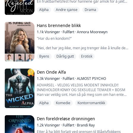
En fruktbarhetsfest hvor hannene går amok for å jakte
og pare seg.
Alpha
Andre sjanse
Drama
Alpha Jasper, min make, leder Stormskogen til den
hellige hulen for å starte det hele, men jeg blir etterlatt.
Til tross for våre tre år med paring, har jeg ikke skiftet
til min ulv, og jeg har heller ikke produsert den
Hans brennende blikk
ettertraktede arvingen. Flokken er rasende og mine
1.1k
Visninger
·
Fullført
·
Annora Moorewyn
svigerforeldre...
"Har du en kondom?"
"Nei, det har jeg ikke, men jeg trenger ikke å knulle deg
for å få deg til å komme."
Byens
Dårlig gutt
Erotisk
Med ryggen mot brystet hans, en arm rundt midjen min
som masserte brystet mitt og den andre armen som
steg opp til nakken min.
Den Onde Alfa
1.3k
Visninger
·
Fullført
·
ALMOST PSYCHO
"Prøv å ikke lage noen lyd," sa han mens han gled
ADVARSEL - VELDIG VELDIG MODENT INNHOLD!!
hånden sin under strikken på leggingsene mine.
INNEHOLDER KINKY OG SEKSUELLE TEMAER + BDSM
Han var veldig sint. Han så på meg som om han enten
Leah er en 25 år gammel kvinne som ble adoptert.
ville voldta meg eller slå meg i ansiktet.
Etter skilsmissen ...
Alpha
Komedie
Kontorromantikk
"Jeg kan forklare-"
Han avbrøt meg.
Den foreldreløse dronningen
1.2k
Visninger
·
Fullført
·
Brandi Ray
"Du har vært en veldig, veldig slem kattunge. Du aner
Etter å ha blitt forlatt ved grensen til Blåelvflokkens
ikke hva jeg har vært gjennom."