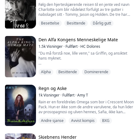
av meg blinke på skjermen. Dette kan ikke skje!
Følg den hjerteskjærende reisen til en jente ved navn
Charlotte som blir nådeløst forfulgt av tre gutter i
Du vet den ...
nabolaget sitt - Tommy, Jason og Holden. De tre har
plaget henne i årevis og ser ut til å ha en syk, vridd
Besettelse
Besittende
Dårlig gutt
besettelse for hennes beskjedne personlighet...
Charlotte innser snart at hun må rømme fra deres klør
for å overleve... selv om det betyr å gjøre noe hun vil
Den Alfa Kongens Menneskelige Mate
angre dypt på!
1.5k
Visninger
·
Fullført
·
HC Dolores
"Du må forstå noe, lille venn," sa Griffin, og ansiktet
Mens hun fl...
hans myknet.
"Jeg har ventet i ni år på deg. Det er nesten et tiår siden
Alpha
Besittende
Dominerende
jeg følte denne tomheten inni meg. En del av meg
begynte å lure på om du ikke eksisterte eller om du
allerede var død. Og så fant jeg deg, rett inne i mitt
eget hjem."
Regn og Aske
1k
Visninger
·
Fullført
·
Amy T
Han brukte en av hendene sine til å stryke kinnet mitt,
Rain er en foreldreløs Omega som bor i Crescent Moon
og kriblinger spredte seg overalt.
Pack. Hun er ikke som de andre varulvene, da hun lider
av prosopagnosi og ulven hennes, Safia, ikke kan
"Jeg har ...
snakke. Flokken hennes tror at Rain er forbannet av
Andre sjanse
Avvist kompis
BXG
Månegudinnen fordi hun er den eneste overlevende
etter en brann som brente ned huset hun var i og
drepte foreldrene hennes.
Skjebnens Hender