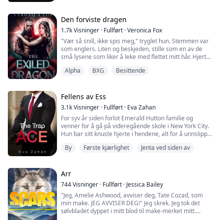
Hun så rett på meg, og jeg kunne se smerten i øynene
hennes, men hun nektet å vise det. De fleste ulver
Den forviste dragen
faller på knærne av smerte. Jeg ville falle på knærne og
1.7k
Visninger
·
Fullført
·
Veronica Fox
klore meg på brystet. Men det gjorde hun ikke...
"Vær så snill, ikke spis meg," tryglet hun. Stemmen var
som englers. Liten og beskjeden, stille som en av de
små lysene som liker å leke med flettet mitt hår. Hjertet
mitt stoppet nesten da jeg hørte henne gråte.
Alpha
BXG
Besittende
Jeg ropte på Tazak ved foten av treet, skitne fingre
berørte utsiden av det råtnende treet. Halvparten av et
porselensansikt tittet frem. Saltet jeg luktet var fra
Fellens av Ess
hennes tørkede tårer s...
3.1k
Visninger
·
Fullført
·
Eva Zahan
For syv år siden forlot Emerald Hutton familie og
venner for å gå på videregående skole i New York City.
Hun bar sitt knuste hjerte i hendene, alt for å unnslippe
én person. Brorens beste venn, som hun hadde elsket
By
Første kjærlighet
Jenta ved siden av
siden han reddet henne fra mobbere da hun var syv år
gammel. Knust av drømmegutten og forrådt av sine
kjære, lærte Emerald å begrave bitene av hjertet sitt i
de dypeste hjørnene av minn...
Arr
744
Visninger
·
Fullført
·
Jessica Bailey
"Jeg, Amelie Ashwood, avviser deg, Tate Cozad, som
min make. JEG AVVISER DEG!" Jeg skrek. Jeg tok det
sølvbladet dyppet i mitt blod til make-merket mitt.
Amelie ønsket bare å leve et enkelt liv utenfor