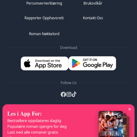
"Ja..." Hun tvang frem et avslappet smil på leppene.
Personvernerklæring
Bruksvilkår
"Men vi var begge fulle, var vi ikke?"
"Vis meg." Plutselig rakte han etter hendene hennes o...
Rapporter Opphavsrett
Kontakt Oss
Roman Nøkkelord
Download
Follow Us
Les i App For
:
A-Z Lister
:
A
B
C
D
E
F
G
H
I
J
K
Bestsellere oppdateres daglig
L
M
N
O
P
Q
R
S
T
U
V
W
X
Populære roman sjangre for deg
Last ned alle romaner gratis
Y
Z