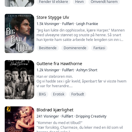
Fiender til elskere
Hevn
Omvendt harem
blikk.
"T-takk." Jeg sier med en skjelvende pust.
Min far var død, og mannen som drepte ham sto rett
ved siden av meg i dette øyeblikket. Selvfølgelig kunne
Store Stygge Ulv
jeg ikke fortelle noen dette, for da ville jeg bli ansett
1.5k
Visninger
·
Fullført
·
Leigh Frankie
som en medskyldig for å vite hva som hadde skjedd og
"Jeg kan lukte din opphisselse, kjære Harper." Mannen
ikke gjør...
med ulveøyne stønnet og snuste på henne. Så snart
hun kjente ham sakte arbeide hele lengden sin inn i
henne, tvang hun seg selv til å svelge hardt.
Besittende
Dominerende
Fantasi
"Du må spre deg bredere for meg..."
Så, plutselig, åpnet Harper øynene. Hun gispet etter
Guttene fra Hawthorne
luft og svettet kraftig over hele kroppen.
1.2k
Visninger
·
Fullført
·
Ashtyn Short
Han er stebroren min.
Siden hun begynte å jobbe hos Carmichaels, hadde hun
Og vi hadde sex i går kveld, åpenbart før vi visste hvem
hatt disse...
vi var for hverandre.
Nå vet jeg ikke om vi skal holde det som skjedde
BXG
Erotisk
Forbudt
mellom oss hemmelig, skjule følelsene våre for
hverandre eller...?
"V-vi... vi kan ikke, Boston."
Blodrød kjærlighet
Tungen hans søker inngang mens hendene hans
241
Visninger
·
Fullført
·
Dripping Creativity
beveger seg fra midjen min til korsryggen, og trekker
"Kommer du med et tilbud?"
kroppen min tettere mot hans.
"Vær forsiktig, Charmeze, du leker med en ild som vil
"Hva gjør du?" spør jeg...