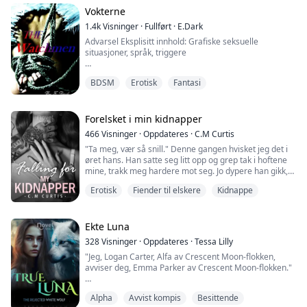
flokken - usikker på o...
Vokterne
1.4k
Visninger
·
Fullført
·
E.Dark
Advarsel Eksplisitt innhold: Grafiske seksuelle
situasjoner, språk, triggere
Nytt sted, nytt liv, alt nytt...
BDSM
Erotisk
Fantasi
Elicia Dewalt, en foreldreløs jente fra Texas uten noen
tilknytninger. Hun begynner å oppdage at hennes
"drømmeliv" raskt sporer av med merkelige hendelser,
og det ser alltid ut til å lede tilbake til de fire kjekke
Forelsket i min kidnapper
guttene på klubben hennes første natt i London.
466
Visninger
·
Oppdateres
·
C.M Curtis
"Ta meg, vær så snill." Denne gangen hvisket jeg det i
Hva skjer når hele hen...
øret hans. Han satte seg litt opp og grep tak i hoftene
mine, trakk meg hardere mot seg. Jo dypere han gikk,
desto mer mistet jeg kontrollen. Jeg kunne merke at
Erotisk
Fiender til elskere
Kidnappe
han holdt igjen. Kanskje var han redd for å skade meg.
Blåmerkene, på grunn av det han vet om fortiden min,
tror han at han må behandle meg som om jeg er skjør.
Jeg så rett inn i øynen...
Ekte Luna
328
Visninger
·
Oppdateres
·
Tessa Lilly
"Jeg, Logan Carter, Alfa av Crescent Moon-flokken,
avviser deg, Emma Parker av Crescent Moon-flokken."
Jeg kunne føle hjertet mitt knuse. Leon ulte inni meg, og
Alpha
Avvist kompis
Besittende
jeg kunne kjenne smerten hans.