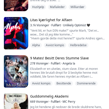
brenne deg til aske."
Hun hadde vært en av de beste servitrisene som hadde
Hushjelp
Mafialeder
Milliardær
servert dem under torsdagsmøtene. Han er en
mafiaboss og en vampyr.
Han hadde likt å ha henne på fanget sitt. Hun føltes
myk og rund på alle de riktige stedene. Han hadde likt
Litas kjærlighet for Alfaen
det for mye, noe som hadde blitt klart da Millard hadde
3.1k
Visninger
·
Fullført
·
Unlikely Optimist 🖤
kalt henne o...
"Vent litt, er hun DIN make?" spurte Mark, "Det er...
wow... Det så jeg ikke komme..."
"Hvem gjorde dette mot henne?!" spurte Andres igjen,
fortsatt stirrende på jenta.
Alpha
Avvist kompis
Helbredelse
Skadene hennes ble mørkere for hvert minutt som gikk.
Huden hennes virket enda blekere i kontrast til de dype
brun- og lillafargene.
9 Mates! Besitt Deres Stumme Slave
"Jeg har ringt legen. Tror du det er indre blødninger?"
278
Visninger
·
Fullført
·
Angela la
Stace henvendte seg til Alex, men så tilb...
Elizabeth er en ulveløs, stum slave. Etter at moren
hennes ble brutalt drept for å beskytte henne mot
voldtekt, ble faren hennes myrdet av Alfaen i
Svartelvflokken.
Avvist kompis
Besittende
Dominerende
Elizabeth utholdt endeløs mobbing i Svartelvflokken for
å hevne seg. Hun sverget å drepe Alfaens familier og
dra av sted med sin kjæreste når hun fylte 18 år.
Men skjebnen spilte henne et puss.
Guddommelig Akademi
Elizabeth oppdaget at kjæresten hennes ha...
669
Visninger
·
Fullført
·
MC Perry
Jeg lot hendene gli nedover de brede skuldrene hans,