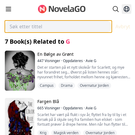
Avbryt
7
Book(s) Related to
G
En Bølge av Grønt
447
Visninger
·
Oppdateres
·
Avie G
Det er starten på et nytt skoleår for Scarlett, og mye
har forandret seg... Øverst på listen hennes står:
nyvunnet frihet, forholdet mellom henne og kjæresten,
og suget etter blod. Men hun har ikke tenkt å la noe av
Campus
Drama
Overnatur Jorden
dette stoppe henne fra å finne ut hva hun skal gjøre
med resten av livet sitt. Og absolutt ikke innkallelsen
fra dronningen av den amerikanske grenen av den
kongelige Koven. Eller den åpne invitasjonen til å vende
Fargen Blå
tilbake til Reinier-flokken fra fetteren hennes, Paris. Og
665
Visninger
·
Oppdateres
·
Avie G
definitivt ikke den stadig tilstedeværende skyggen hun
Scarlet har vært på flukt i syv år, flyttet fra by til by i et
nå føler i bakhodet som ser ut til å ta over når hun
forsøk på å skjule seg fra familien hun elsket - som
svimer av...
fortsatt prøver å drepe henne. Men når hun flytter til
byen Kiwina, forandrer alt seg. Hun møter en flokk, og
Krig
Magisk verden
Overnatur Jorden
morens regel nummer én, ikke få venner, blir satt på