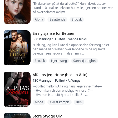
"Er du sikker på at du vil dette?" Hun nikket, ute av
stand til å snakke selv om hun ville, hjernen hennes var
så overbelastet av lyst.
Alpha
Besittende
Erotisk
Hjernen min må også være i ferd med å svikte, jeg kan
ikke tro at jeg bryter alle reglene ved å ta henne nå, før
spillene. Å ta henne på denne måten kunne resultere i
min egen pisking eller verre. Jeg kjente reglene, men
En ny sjanse for Betaen
enhver straff ville være verdt å ha henne....
800
Visninger
·
Fullført
·
roanna hinks
"Elskling, jeg kan lukte din opphisselse for meg," sier
han mens han svever over leppene mine og sakte
beveger seg nedover halsen min.
Erotisk
Hjertesorg
Sann kjærlighet
"Theo, vær så snill..." sier jeg, men det kommer ut som
et klynk.
Jeg kan føle smilet på leppene hans mens han svever
Alfaens Jegerinne (bok en & to)
over halsen min.
730
Visninger
·
Fullført
·
A. Wings
---Spillet mellom Alfa og hans Jegerinne-mate---
"Jeg vet at du vil ha meg, Hayley," sier han.
---Hvem kan bli den endelige vinneren?---
---Hvem mister sitt hjerte i spillet?---
Han flytter begge hendene sine til midjen min, duften
hans omslutter meg, noe so...
Alpha
Avvist kompis
BXG
"Du vet, du har aldri fortalt meg hvorfor du hadde de
tallene," sa Rogan, "Betyr de noe spesielt?"
"Vi får dem tildelt, men jeg kunne velge mitt," sa jeg.
"Å? Hvorfor 110 da?" fortsatte Rogan å spørre.
Store Stygge Ulv