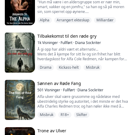
"Hun må være i en aldersgruppe som er nær min,
Tårene begynte å falle. ...
smart, vakker og en jomfru," sa han og så på moren
sin, som sperret opp øynene.
"Alpha, hvordan skal vi finne ut om hun er jomfru eller
Alpha
Arrangert ekteskap
Milliardær
ikke...?"
"Jeg bryr meg ikke, hvis jeg skal gifte meg med et
menneske som ikke er min ektefelle, så skal hun være
en som aldri har blitt rørt av en mann," sa Alpha og
Tilbakekomst til den røde gry
reiste seg fra sofaen.
1k
Visninger
·
Fullført
·
Diana Sockriter
"Hva skal vi gjøre, mamma?"...
Å gi opp har aldri vært et alternativ...
Mens det å kjempe for sitt liv og sin frihet har blitt
hverdagskost for Alfa Cole Redmen, når kampen for
begge nye høyder når han endelig vender tilbake til
Drama
Kickass-helt
Misbruk
stedet han aldri har kalt hjem. Når hans kamp for å
rømme resulterer i dissosiativ amnesi, må Cole
overvinne det ene hinderet etter det andre for å
komme til stedet han bare kjenner fra drømmene sine.
Sønnen av Røde Fang
V...
501
Visninger
·
Fullført
·
Diana Sockriter
Alfa-ulver skal være grusomme og nådeløse med
ubestridelig styrke og autoritet, i det minste er det hva
Alfa Charles Redmen tror, og han nøler ikke med å
oppdra sine barn på samme måte.
Misbruk
R18+
Skifter
Alfa Cole Redmen er den yngste av seks født til Alfa
Charles og Luna Sara Mae, lederne av Red Fang-
flokken. Født for tidlig, ble Alfa Charles avvist ham uten
å nøle som svak og uverdig til sitt eget liv. Han blir d...
Trone av Ulver