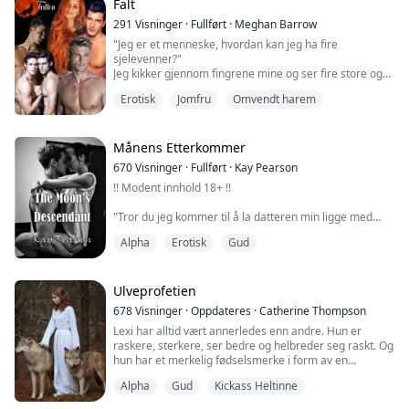
finner sin partner på Crescent Moon-ball...
Falt
291
Visninger
·
Fullført
·
Meghan Barrow
"Jeg er et menneske, hvordan kan jeg ha fire
sjelevenner?"
Jeg kikker gjennom fingrene mine og ser fire store og
vakre ulver som stirrer på meg. En har glødende røde
Erotisk
Jomfru
Omvendt harem
øyne, som sannsynligvis er Colton, den andre gule, som
sannsynligvis er Joel, og to av dem har glødende blå
øyne, som må være tvillingene. "Herregud... dette er
fantastisk!"
Månens Etterkommer
670
Visninger
·
Fullført
·
Kay Pearson
Colton kryper ned på alle fire og nærmer seg sakte
!! Modent innhold 18+ !!
med øren...
"Tror du jeg kommer til å la datteren min ligge med
hvem hun vil?" spyttet han. Han sparket meg i ribbeina,
Alpha
Erotisk
Gud
og jeg fløy bakover over gulvet.
"Jeg gjorde det ikke," hostet jeg, og gispet etter luft.
Det føltes som om brystet mitt hadde kollapset. Jeg
trodde jeg skulle kaste opp da Hank grep tak i håret
Ulveprofetien
mitt og løftet hodet mitt. SMELL. Det var som om øyet
678
Visninger
·
Oppdateres
·
Catherine Thompson
mitt hadde eksplo...
Lexi har alltid vært annerledes enn andre. Hun er
raskere, sterkere, ser bedre og helbreder seg raskt. Og
hun har et merkelig fødselsmerke i form av en
ulvepote. Men hun har aldri sett på seg selv som
Alpha
Gud
Kickass Heltinne
spesiell. Inntil hun nærmer seg sin tjuende bursdag.
Hun merker at alle hennes særegenheter blir sterkere.