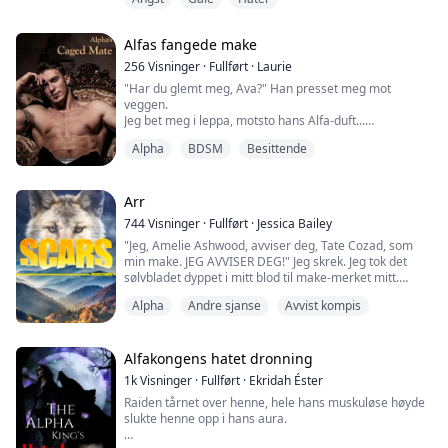
Hans store hånd grep voldsomt rundt halsen min og
løftet meg opp fra bakken uten anstrengelse. Fingrene
hans skalv med hvert klem, og strammet luftveiene
Alfas fangede make
som var livsviktige for meg.
256
Visninger
·
Fullført
·
Laurie
Jeg hostet; kvalte mens sinnet hans brant gjennom
"Har du glemt meg, Ava?" Han presset meg mot
porene mine og fortærte meg innvendig. ...
veggen.
Jeg bet meg i leppa, motsto hans Alfa-duft...
"Hvordan kom du deg ut?" Fingeren hans strøk over
Alpha
BDSM
Besittende
ansiktet mitt.
"Tror du at du kan rømme, kjære?" Xavier oppførte seg
irrasjonelt, oppførte seg på måter som var vanskelige
for henne å forutsi og enda vanskeligere å forsvare seg
Arr
mot.
744
Visninger
·
Fullført
·
Jessica Bailey
"Jeg, Amelie Ashwood, avviser deg, Tate Cozad, som
På toppen av alt annet var paringsbåndet tilbake for
min make. JEG AVVISER DEG!" Jeg skrek. Jeg tok det
fullt, og gjo...
sølvbladet dyppet i mitt blod til make-merket mitt.
Amelie ønsket bare å leve et enkelt liv utenfor
Alpha
Andre sjanse
Avvist kompis
rampelyset fra sin Alfa-blodlinje. Hun følte at hun
hadde det da hun fant sin første make. Etter år
sammen, viste det seg at maken hennes ikke var den
mannen han utga seg for å være. Amelie ble tvun...
Alfakongens hatet dronning
1k
Visninger
·
Fullført
·
Ekridah Éster
Raiden tårnet over henne, hele hans muskuløse høyde
slukte henne opp i hans aura.