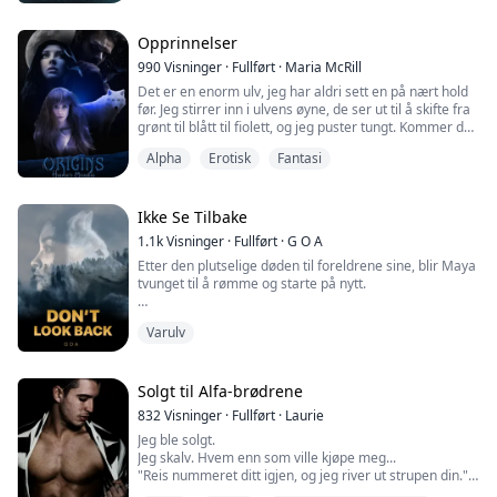
"Jeg kan forklare-"
Han avbrøt meg.
Opprinnelser
990
Visninger
·
Fullført
·
Maria McRill
"Du har vært en veldig, veldig slem kattunge. Du aner
Det er en enorm ulv, jeg har aldri sett en på nært hold
ikke hva jeg har vært gjennom."
før. Jeg stirrer inn i ulvens øyne, de ser ut til å skifte fra
grønt til blått til fiolett, og jeg puster tungt. Kommer den
Grepet hans rundt halsen min strammet seg og klemte
til å drepe meg? Tenk på det, jeg bryr meg egentlig
sammen luftrøret mitt.
Alpha
Erotisk
Fantasi
ikke. Det er nesten som om jeg håper ulven gjør meg
den tjenesten.
"Kle av deg."
"Lov meg at du overlever," ser jeg på udyret igjen.
"Du kommer til å få meg til å holde ord, ikke san...
Ikke Se Tilbake
Or...
1.1k
Visninger
·
Fullført
·
G O A
Etter den plutselige døden til foreldrene sine, blir Maya
tvunget til å rømme og starte på nytt.
Med kunnskap om at mannen som hadde drept
Varulv
foreldrene hennes fortsatt var etter henne, forlater hun
den hel-menneskelige byen hun hadde vokst opp i og
begynner sitt nye liv som universitetsstudent i Maine.
Solgt til Alfa-brødrene
Uten venner eller familie igjen, prøver hun sitt beste for
832
Visninger
·
Fullført
·
Laurie
å blande seg inn som et menneske, men...
Jeg ble solgt.
Jeg skalv. Hvem enn som ville kjøpe meg...
"Reis nummeret ditt igjen, og jeg river ut strupen din."
Hvem det enn var, de var voldelige. Jeg hørte et