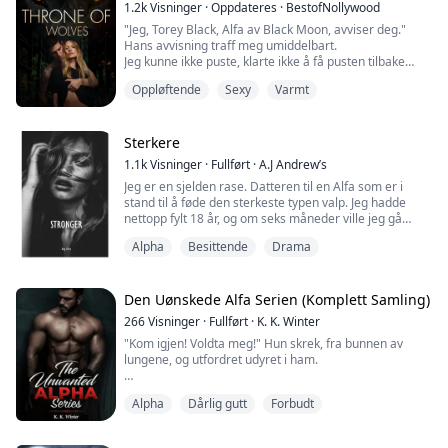
1.2k
Visninger
·
Oppdateres
·
BestofNollywood
"Jeg, Torey Black, Alfa av Black Moon, avviser deg."
Hans avvisning traff meg umiddelbart.
Jeg kunne ikke puste, klarte ikke å få pusten tilbake
mens brystet mitt hevet og senket seg, magen vrengte
Oppløftende
Sexy
Varmt
seg, og jeg klarte ikke å holde meg sammen mens jeg
så bilen hans suse ned oppkjørselen og bort fra meg.
Jeg kunne ikke engang trøste ulven min, hun trakk seg
Sterkere
umiddelbart tilbake til baksiden av sinnet...
1.1k
Visninger
·
Fullført
·
A.J Andrew’s
Jeg er en sjelden rase. Datteren til en Alfa som er i
stand til å føde den sterkeste typen valp. Jeg hadde
nettopp fylt 18 år, og om seks måneder ville jeg gå
gjennom varmen. En varme uten make kunne drepe en
Alpha
Besittende
Drama
ulv. Så foreldrene mine hadde invitert flokkledere og
deres sønner til våre landområder for å konkurrere om
min hånd. Å si at jeg var nervøs var en underdrivelse.
Det var veldig vanlig at en ...
Den Uønskede Alfa Serien (Komplett Samling)
266
Visninger
·
Fullført
·
K. K. Winter
"Kom igjen! Voldta meg!" Hun skrek, fra bunnen av
lungene, og utfordret udyret i ham.
Han lo, ekte og høyt.
Alpha
Dårlig gutt
Forbudt
"Du aner ikke hva du gjør med meg, ikke sant, pus?"
spurte han, mens han rakte etter beltet sitt.