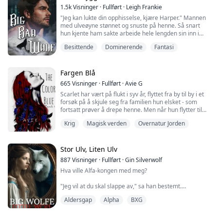
Jeg smilte litt, og Rogan så forvirret på meg.
1.5k
Visninger
·
Fullført
·
Leigh Frankie
"Det ... det var m...
"Jeg kan lukte din opphisselse, kjære Harper." Mannen
med ulveøyne stønnet og snuste på henne. Så snart
hun kjente ham sakte arbeide hele lengden sin inn i
henne, tvang hun seg selv til å svelge hardt.
Besittende
Dominerende
Fantasi
"Du må spre deg bredere for meg..."
Så, plutselig, åpnet Harper øynene. Hun gispet etter
Fargen Blå
luft og svettet kraftig over hele kroppen.
665
Visninger
·
Fullført
·
Avie G
Scarlet har vært på flukt i syv år, flyttet fra by til by i et
Siden hun begynte å jobbe hos Carmichaels, hadde hun
forsøk på å skjule seg fra familien hun elsket - som
hatt disse...
fortsatt prøver å drepe henne. Men når hun flytter til
byen Kiwina, forandrer alt seg. Hun møter en flokk, og
Krig
Magisk verden
Overnatur Jorden
morens regel nummer én, ikke få venner, blir satt på
prøve. Hun synes det er vanskelig å håndtere den
karismatiske flørten og sønnen til Alfaen i Azure-
flokken - usikker på o...
Stor Ulv, Liten Ulv
887
Visninger
·
Fullført
·
Gin Silverwolf
Hva ville Alfa-kongen med meg?
"Jeg vil at du skal slappe av," sa han bestemt.
"Kanskje hvis du forlot rommet," svarte jeg og grep
Aldersgap
Alpha
BXG
puten for å dekke meg til. De hasselbrune øynene hans
smalnet mot meg. "Det kan jeg ikke gjøre."
Hva ville Alfa-kongen med meg?