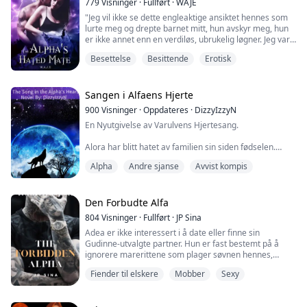
779
Visninger
·
Fullført
·
WAJE
Kan...
"Jeg vil ikke se dette engleaktige ansiktet hennes som
lurte meg og drepte barnet mitt, hun avskyr meg, hun
er ikke annet enn en verdiløs, ubrukelig løgner. Jeg var
så god mot henne, og dette er hvordan hun betaler
Besettelse
Besittende
Erotisk
meg tilbake? Jeg elsket henne, jeg forandret hvem jeg
var for hennes skyld. Jeg holdt ut med hennes
irriterende og pinlige oppførsel, men vet du hva, ta
henne tilbake til Ryan hvis du m...
Sangen i Alfaens Hjerte
900
Visninger
·
Oppdateres
·
DizzyIzzyN
En Nyutgivelse av Varulvens Hjertesang.
Alora har blitt hatet av familien sin siden fødselen.
Familiens favorittaktivitet er å torturere henne.
Alpha
Andre sjanse
Avvist kompis
Etter å ha fylt atten blir hun avvist av sin
skjebnebestemte partner, som viser seg å være
kjæresten til hennes eldre søster.
Den Forbudte Alfa
804
Visninger
·
Fullført
·
JP Sina
Ved å bryte lenkene som bandt kreftene hennes, blir
Adea er ikke interessert i å date eller finne sin
Alora frigjort fra familien som hater henne, og får en ny
Gudinne-utvalgte partner. Hun er fast bestemt på å
familie.
ignorere marerittene som plager søvnen hennes,
beholde jobben sin i Half Moon-flokken, og leve et
N...
Fiender til elskere
Mobber
Sexy
fredelig liv. Når hennes beste venn, Mavy, ber henne
om å bli med til Desert Moon for å finne sin partner,
kan hun ikke si nei. Hva gjør Adea når det er hun som