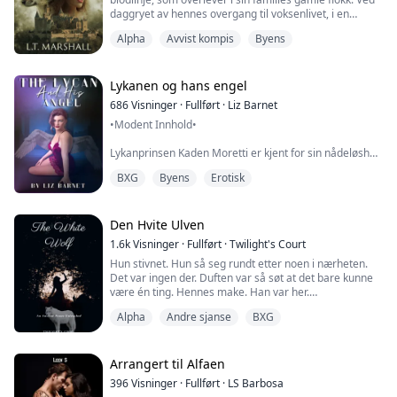
daggryet av hennes overgang til voksenlivet, i en
uventet vending av skjebnen, preger hun seg på den
Alpha
Avvist kompis
Byens
partneren hun vil være bundet til for evigheten. Men
han er ikke mannen i hennes drømmer. Han er den
eneste i hele staten hun aldri ville ha ønsket å binde
seg til. Colton Santo er den arr...
Lykanen og hans engel
686
Visninger
·
Fullført
·
Liz Barnet
•Modent Innhold•
Lykanprinsen Kaden Moretti er kjent for sin nådeløshet
og grusomhet, men det er inntil en dag da han finner
BXG
Byens
Erotisk
den skadde engelen i skogen—Isabelle Morgan, som
angivelig er hans make.
Fanget og holdt borte fra sivilisasjonen hele sitt liv, vet
Den Hvite Ulven
Isabelle ingenting om verden. På flukten fra sine
1.6k
Visninger
·
Fullført
·
Twilight's Court
ondskapsfulle fangevoktere, finner hun seg selv utsatt
Hun stivnet. Hun så seg rundt etter noen i nærheten.
for en ny, men farlig verden, og ve...
Det var ingen der. Duften var så søt at det bare kunne
være én ting. Hennes make. Han var her.
Alpha
Andre sjanse
BXG
Hun fulgte duften ned en gang til hun kom til en dør og
innså at hun sto i kongens kvarter. Så hørte hun det. En
lyd som fikk magen til å vrenge seg og brystet til å
verke av smerte. Stønning kom fra den andre siden av
Arrangert til Alfaen
døren.
396
Visninger
·
Fullført
·
LS Barbosa