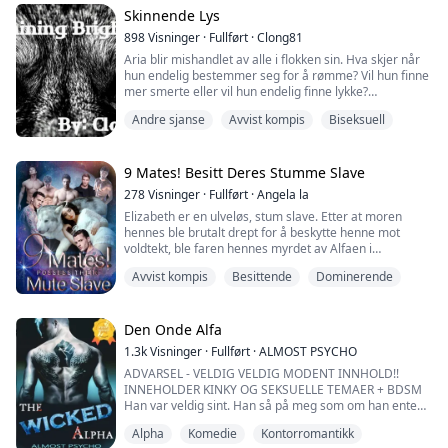
Skinnende Lys
Flokken hennes var ødelagt.
898
Visninger
·
Fullført
·
Clong81
Hun ble kidnappet.
Aria blir mishandlet av alle i flokken sin. Hva skjer når
Så mistet hun alt.
hun endelig bestemmer seg for å rømme? Vil hun finne
Men når Layla våkner i en fremmed flokk uten å huske
mer smerte eller vil hun endelig finne lykke?
hvem hun er eller ...
Andre sjanse
Avvist kompis
Biseksuell
Damien er arvingen til Alfaen, han vil finne sin make og
beskytte sitt folk.
Brandon er arvingen til Betaen, og bestevenn med
9 Mates! Besitt Deres Stumme Slave
Damien. Begge har en hemmelighet de har holdt skjult.
278
Visninger
·
Fullført
·
Angela la
Hva skjer når de endelig forteller hverandre? Vil det
Elizabeth er en ulveløs, stum slave. Etter at moren
bringe ...
hennes ble brutalt drept for å beskytte henne mot
voldtekt, ble faren hennes myrdet av Alfaen i
Svartelvflokken.
Avvist kompis
Besittende
Dominerende
Elizabeth utholdt endeløs mobbing i Svartelvflokken for
å hevne seg. Hun sverget å drepe Alfaens familier og
dra av sted med sin kjæreste når hun fylte 18 år.
Men skjebnen spilte henne et puss.
Den Onde Alfa
Elizabeth oppdaget at kjæresten hennes ha...
1.3k
Visninger
·
Fullført
·
ALMOST PSYCHO
ADVARSEL - VELDIG VELDIG MODENT INNHOLD!!
INNEHOLDER KINKY OG SEKSUELLE TEMAER + BDSM
Han var veldig sint. Han så på meg som om han enten
ville voldta meg eller slå meg i ansiktet.
Alpha
Komedie
Kontorromantikk