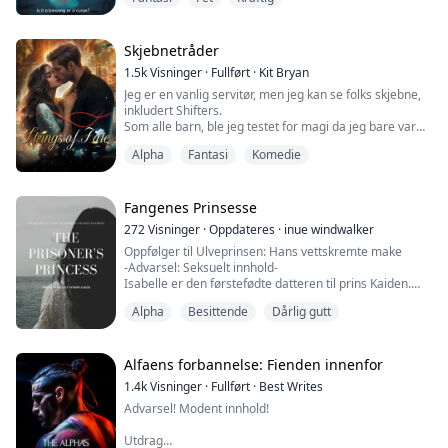
godt hjerte og var alltid klar til å redde et liv. 'Et liv tapt
er ett liv for mye.' Det var det hun alltid sa når jeg
prøvde å be henne tilbringe mer tid med meg. Da hun
fortalte meg at hun var gravid med deg, avviste jeg
Skjebnetråder
graviditeten. Det var den største feilen i...
1.5k
Visninger
·
Fullført
·
Kit Bryan
Jeg er en vanlig servitør, men jeg kan se folks skjebne,
inkludert Shifters.
Som alle barn, ble jeg testet for magi da jeg bare var
noen dager gammel. Siden min spesifikke blodlinje er
Alpha
Fantasi
Komedie
ukjent og min magi er uidentifiserbar, ble jeg merket
med et delikat virvlende mønster rundt min øvre høyre
arm.
Fangenes Prinsesse
Jeg har magi, akkurat som testene viste, men den har
272
Visninger
·
Oppdateres
·
inue windwalker
aldri stemt overens med noen kjent magisk art.
Oppfølger til Ulveprinsen: Hans vettskremte make
-Advarsel: Seksuelt innhold-
...
Isabelle er den førstefødte datteren til prins Kaiden.
Hennes drøm er å følge i farens fotspor. Men hun kan
Alpha
Besittende
Dårlig gutt
ikke konkurrere med sine kullsøsken. For å gjøre vondt
verre, kan hun ikke finne sin sjelevenn. Det virker som
om alt peker på at hun må gjøre noe hun aldri har gjort
før: forlate flokken. Men kan hun håndtere hvem...
Alfaens forbannelse: Fienden innenfor
1.4k
Visninger
·
Fullført
·
Best Writes
Advarsel! Modent innhold!
Utdrag