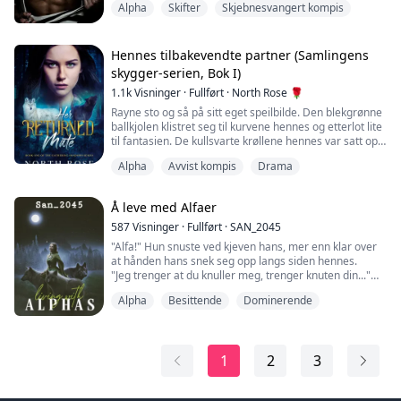
Alpha
Skifter
Skjebnesvangert kompis
smertehyl og gisp rundt i rommet. Kort tid etter ble jeg
dratt av scenen og nedover gangen igjen. Så ble jeg
kastet på noe mykt som en seng.
"Jeg skal løsne deg nå, ok?"
Hennes tilbakevendte partner (Samlingens
"Du lukter så godt..." stønnet han og la en hånd på låret
skygger-serien, Bok I)
mitt. "H...
1.1k
Visninger
·
Fullført
·
North Rose 🌹
Rayne sto og så på sitt eget speilbilde. Den blekgrønne
ballkjolen klistret seg til kurvene hennes og etterlot lite
til fantasien. De kullsvarte krøllene hennes var satt opp
og festet til hodet, og nakken var blottet. I kveld var
Alpha
Avvist kompis
Drama
kvelden da de fleste av de ulveflokkene i hele Nord-
Amerika forhåpentligvis ville finne sine partnere. Hun
var sikker på at alle var fulle av spenning.
Å leve med Alfaer
Det var ikke hun....
587
Visninger
·
Fullført
·
SAN_2045
"Alfa!" Hun snuste ved kjeven hans, mer enn klar over
at hånden hans snek seg opp langs siden hennes.
"Jeg trenger at du knuller meg, trenger knuten din..."
Hånden hans var så grov, så stor, og måten den gled
Alpha
Besittende
Dominerende
over huden hennes på fikk omegaen til å banke overalt.
"Ingen har noen gang rørt deg slik, omega? Du er så
følsom."
"Nei, de prøvde... men jeg lot dem ikke." Hun klynket,
1
2
3
rullet hodet bakover...