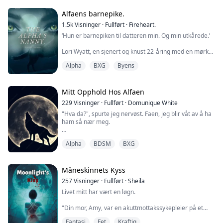
Hun vet ingenting om den overnaturlige verden eller
partnere. Inntil fødselsmerket begynner ...
Alfaens barnepike.
1.5k
Visninger
·
Fullført
·
Fireheart.
‘Hun er barnepiken til datteren min. Og min utkårede.’
Lori Wyatt, en sjenert og knust 22-åring med en mørk
fortid, får tilbudet om en livstid når hun blir spurt om å
Alpha
BXG
Byens
være barnepike for en nyfødt som mistet moren sin
under fødselen. Lori takker ja, ivrig etter å komme seg
bort fra fortiden.
Mitt Opphold Hos Alfaen
Gabriel Caine er Alfaen i den anerkjente Månetann-
229
Visninger
·
Fullført
·
Domunique White
flokken og administrerende direktør i Caine Inc. En
"Hva da?", spurte jeg nervøst. Faen, jeg blir våt av å ha
fukt...
ham så nær meg.
Han smiler lurt og sier, "slikke deg opp og ned".
Alpha
BDSM
BXG
Før jeg rekker å svare, løfter han meg opp og plasserer
meg på benken, kiler seg mellom beina mine og
begynner å kysse og slikke meg.
Måneskinnets Kyss
257
Visninger
·
Fullført
·
Sheila
Tungen hans når nakken min, og jeg skjelver. Jeg ble
Livet mitt har vært en løgn.
enda våtere enn jeg allerede var.
"Din mor, Amy, var en akuttmottakssykepleier på et
Kroppen min ble varm, fornuften var borte, og jeg b...
lokalt sykehus i New Jersey. Hun var vakker, hadde et
Fantasi
Fet
Kraftig