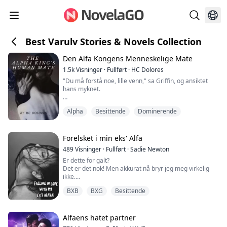
Best Varulv Stories & Novels Collection
Den Alfa Kongens Menneskelige Mate
1.5k
Visninger
·
Fullført
·
HC Dolores
"Du må forstå noe, lille venn," sa Griffin, og ansiktet
hans myknet.
"Jeg har ventet i ni år på deg. Det er nesten et tiår siden
Alpha
Besittende
Dominerende
jeg følte denne tomheten inni meg. En del av meg
begynte å lure på om du ikke eksisterte eller om du
allerede var død. Og så fant jeg deg, rett inne i mitt
eget hjem."
Forelsket i min eks' Alfa
489
Visninger
·
Fullført
·
Sadie Newton
Han brukte en av hendene sine til å stryke kinnet mitt,
Er dette for galt?
og kriblinger spredte seg overalt.
Det er det nok! Men akkurat nå bryr jeg meg virkelig
ikke.
"Jeg har ...
Jeg lar beina falle fra hverandre. Den store, slemme,
BXB
BXG
Besittende
svarte ulvens ansikt finner sin plass mellom beina
mine. Han trekker pusten dypt, inhalerer duften min—
min opphisselse—og slipper ut et lavt, gutturalt stønn.
De skarpe tennene hans berører lett huden min, og jeg
Alfaens hatet partner
skriker når gnister skyter gjennom underlivet mitt.