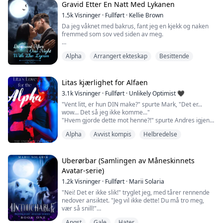
"Den lille greia du gjør med leppene dine, når du
Gravid Etter En Natt Med Lykanen
sjekker meg ut - det driver meg til vanvidd.
1.5k
Visninger
·
Fullført
·
Kellie Brown
Da jeg våknet med bakrus, fant jeg en kjekk og naken
Skjelvingene som reiste seg over kroppen din da jeg slo
fremmed som sov ved siden av meg.
deg - det tente meg så mye at jeg måtte ...
Jeg er Tanya, datter av en surrogat, en omega uten ulv
Alpha
Arrangert ekteskap
Besittende
og uten lukt.
På min 18-årsdag, da jeg planla å gi min jomfrudom til
kjæresten min, fant jeg ham i seng med søsteren min.
Jeg dro til baren for å drikke meg full, og endte ved et
Litas kjærlighet for Alfaen
uhell opp med en one-night stand med den kjekke
3.1k
Visninger
·
Fullført
·
Unlikely Optimist 🖤
fremmede.
"Vent litt, er hun DIN make?" spurte Mark, "Det er...
Jeg trodde han ba...
wow... Det så jeg ikke komme..."
"Hvem gjorde dette mot henne?!" spurte Andres igjen,
fortsatt stirrende på jenta.
Alpha
Avvist kompis
Helbredelse
Skadene hennes ble mørkere for hvert minutt som gikk.
Huden hennes virket enda blekere i kontrast til de dype
brun- og lillafargene.
Uberørbar (Samlingen av Måneskinnets
"Jeg har ringt legen. Tror du det er indre blødninger?"
Avatar-serie)
Stace henvendte seg til Alex, men så tilb...
1.2k
Visninger
·
Fullført
·
Marii Solaria
"Nei! Det er ikke slik!" tryglet jeg, med tårer rennende
nedover ansiktet. "Jeg vil ikke dette! Du må tro meg,
vær så snill!"
Angst
Gale
Hater