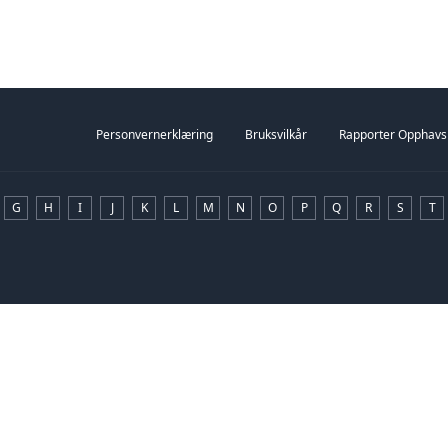
erden, kunne hun starte et nytt liv,
jen på en eksklusiv klubb i Oslo. På
dde Am...
Personvernerklæring
Bruksvilkår
Rapporter Opphavs
G
H
I
J
K
L
M
N
O
P
Q
R
S
T