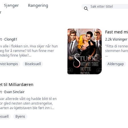
Sjanger
Rangering
Bonus
r
Fast med mi
rt
·
Clong81
2.2k
Visninger
v alle i flokken sin. Hva skjer når hun
"Fitta di renn
eg for å rømme? Vil hun finne mer
stemmen hans 
ndelig finne lykke?
"Vil du det, kjæ
vist kompis
Biseksuell
Aldersgap
l Alfaen, han vil finne sin make og
lengter etter?"
"J...ja, sir," pus
til Betaen, og bestevenn med Damien.
ghet de har holdt skjult. Hva skjer
t til Milliardæren
er hverandre? Vil det bringe ...
Joanna Clover
rt
·
Evan Sinclair
seg da hun fik
drømmeselskape
r allerede vått og hadde blitt til en
or gled nesten uten anstrengelse,
parten av kjøttstaven ble ført inn i
ksuell
Byens
 Olivers elskerinne. Hun trodde at ved