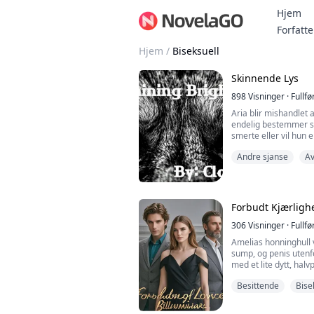
Hjem
Forfatte
Hjem
/
Biseksuell
Skinnende Lys
898
Visninger
·
Fullfø
Aria blir mishandlet a
endelig bestemmer s
smerte eller vil hun e
Andre sjanse
Av
Damien er arvingen ti
beskytte sitt folk.
Brandon er arvingen 
Begge har en hemmeli
Forbudt Kjærlighe
når de endelig fortell
306
Visninger
·
Fullfø
Amelias honninghull va
sump, og penis utenf
med et lite dytt, halv
Amelias honninghull.
Besittende
Bise
Amelia pleide å være