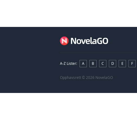
å rømme fra Olivers v
men hun møtte ham ig
dette tidspunktet ha
A-Z Lister
:
A
B
C
D
E
F
Opphavsrett
© 2026 NovelaGO