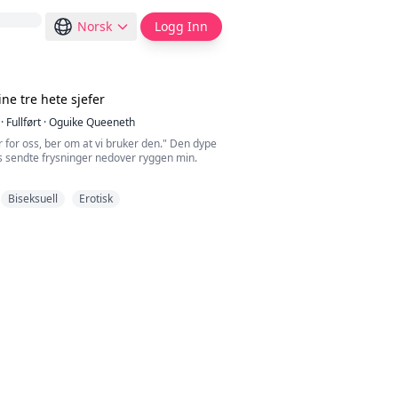
Norsk
Logg Inn
ne tre hete sjefer
·
Fullført
·
Oguike Queeneth
er for oss, ber om at vi bruker den." Den dype
sendte frysninger nedover ryggen min.
re? Vil du at vi skal gi den lille fitta di det den
Biseksuell
Erotisk
tet jeg.
s harde arbeid gjennom universitetet lønnet
k et tilbud om en sekretærjobb i
t sitt, Dangote Group of Industr...