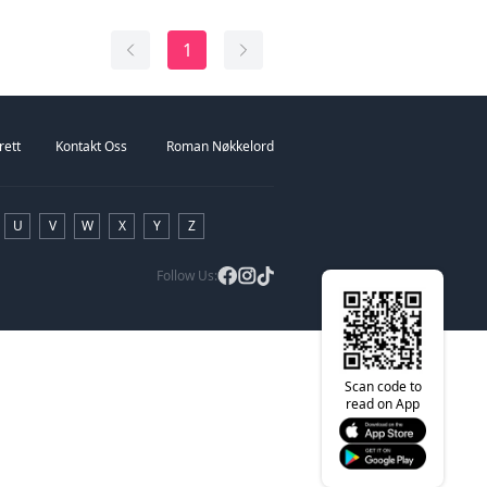
1
rett
Kontakt Oss
Roman Nøkkelord
U
V
W
X
Y
Z
Follow Us:
Scan code to
read on App