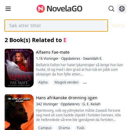
Avbryt
2
Book(s) Related to
E
Alfaens Fae-mate
1.1k
Visninger
·
Oppdateres
·
Swanidah E.
Bellatrix Fallon har hatet lykantroper så lenge hun kan
huske, til og med i den grad at hun tok en jobb som
ulvejeger da hun fylte atten.
Da hun møter en merkelig klient som kanskje er knyttet
Alpha
Magisk verden
til foreldrenes mystiske død, må Bellatrix ta på seg en
risikabel jobb for å få svar på spørsmålene som har
Skjebnesvangert kompis
plaget henne siden hun var barn - Spionere på
vinterflokken, spesielt Alfa Alec av nevnte vinterflokk.
Hans afrikanske dronning igjen
Det burde sannsynligvis ha vært en enkel oppgave, helt
342
Visninger
·
Oppdateres
·
G. E. Keilah
til hun begynner å forelske seg i denne ødelagte
Hjertesorg, svik og ydmykelse måtte Zawadi forsone
lykantropen.
seg med alt som hadde skjedd i fortiden hennes. Alle
Det stopper ikke der, for hendelser rundt henne
de helbredede sårene ble gjenåpnet da fortiden
begynner å avsløre hemmeligheter og sannheter om
endelig innhentet henne.
henne selv og lykantropene som hun aldri kunne ha
Campus
Drama
Fusk
Nå må hun finne ut hva hennes neste steg skal være
forestilt seg. Selv nå kan hele livet hennes ha vært en