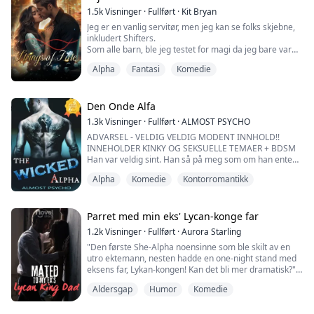
1.5k
Visninger
·
Fullført
·
Kit Bryan
Jeg er en vanlig servitør, men jeg kan se folks skjebne,
inkludert Shifters.
Som alle barn, ble jeg testet for magi da jeg bare var
noen dager gammel. Siden min spesifikke blodlinje er
Alpha
Fantasi
Komedie
ukjent og min magi er uidentifiserbar, ble jeg merket
med et delikat virvlende mønster rundt min øvre høyre
arm.
Den Onde Alfa
Jeg har magi, akkurat som testene viste, men den har
1.3k
Visninger
·
Fullført
·
ALMOST PSYCHO
aldri stemt overens med noen kjent magisk art.
ADVARSEL - VELDIG VELDIG MODENT INNHOLD!!
INNEHOLDER KINKY OG SEKSUELLE TEMAER + BDSM
...
Han var veldig sint. Han så på meg som om han enten
ville voldta meg eller slå meg i ansiktet.
Alpha
Komedie
Kontorromantikk
"Jeg kan forklare-"
Han avbrøt meg.
Parret med min eks' Lycan-konge far
1.2k
Visninger
·
Fullført
·
Aurora Starling
"Du har vært en veldig, veldig slem kattunge. Du aner
"Den første She-Alpha noensinne som ble skilt av en
ikke hva jeg har vært gjennom."
utro ektemann, nesten hadde en one-night stand med
eksens far, Lykan-kongen! Kan det bli mer dramatisk?"
Grepet hans rundt halsen min strammet seg og klemte
sammen luftrøret mitt.
Aldersgap
Humor
Komedie
Graces verden ble snudd på hodet da hennes partner
valgte en annen, og knuste båndet deres. Hun ble den
"Kle av deg."