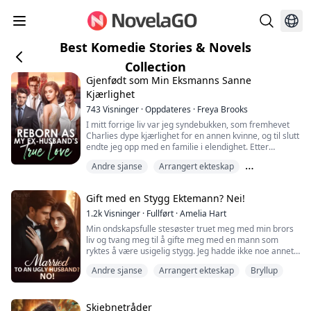
Best Komedie Stories & Novels
Collection
Gjenfødt som Min Eksmanns Sanne
Kjærlighet
743
Visninger
·
Oppdateres
·
Freya Brooks
I mitt forrige liv var jeg syndebukken, som fremhevet
Charlies dype kjærlighet for en annen kvinne, og til slutt
endte jeg opp med en familie i elendighet. Etter
gjenfødelsen bestemte jeg meg for å gi slipp, og ventet
Andre sjanse
Arrangert ekteskap
på at Peiheng skulle søke om skilsmisse. Men
utviklingen av situasjonen er litt merkelig, hvordan kan
Avvist kompis
en mann som knapt kom hjem i mitt forrige liv komme
Gift med en Stygg Ektemann? Nei!
tilbake med jevne mellomrom?...
1.2k
Visninger
·
Fullført
·
Amelia Hart
Min ondskapsfulle stesøster truet meg med min brors
liv og tvang meg til å gifte meg med en mann som
ryktes å være usigelig stygg. Jeg hadde ikke noe annet
valg enn å adlyde.
Andre sjanse
Arrangert ekteskap
Bryllup
Men etter bryllupet oppdaget jeg at denne mannen
slett ikke var stygg; tvert imot, han var både kjekk og
sjarmerende, og han var også milliardær!
Skjebnetråder