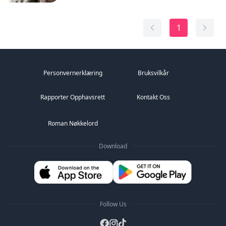
tusen biter når hun får vite at Rahul skal gifte seg med
kjæresten sin...
1
Hendelsene snur, og hun må gifte seg med ham for å
redde familiens navn. Bli med på deres reise for å se
h...
Personvernerklæring
Bruksvilkår
Rapporter Opphavsrett
Kontakt Oss
Roman Nøkkelord
Download
Follow Us