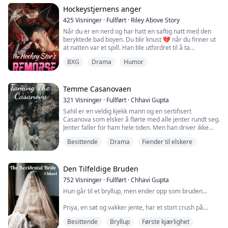
første skilte She-Alpha i varulvens historie. Nå
navigerer hun de røffe bølgene av singellivet, og
Hockeystjernens anger
Or...
nesten havner i armene til sin eksmanns...
425
Visninger
·
Fullført
·
Riley Above Story
Når du er en nerd og har hatt en saftig natt med den
beryktede bad boyen. Du blir knust 💔 når du finner ut
at natten var et spill. Han ble utfordret til å ta
jomfrudommen din. År senere ser du ham, den
BXG
Drama
Humor
stigende hockeystjernen, på et nasjonalt TV-show. Når
han blir spurt hvorfor han alltid er singel, svarer han:
"Jeg venter på at jenta mi skal akseptere
unnskyldningen min." Så ser han rett inn i k...
Temme Casanovaen
321
Visninger
·
Fullført
·
Chhavi Gupta
Sahil er en veldig kjekk mann og en sertifisert
Casanova som elsker å flørte med alle jenter rundt seg.
Jenter faller for ham hele tiden. Men han driver ikke
med kjærlighet. Alt han vil ha er ren flørting og one
Besittende
Drama
Fiender til elskere
night stands uten forpliktelser.
Sahil skjuler noe han gjorde for å komme seg ut av en
situasjon. Faren hans satte ham i den situasjonen
Den Tilfeldige Bruden
sammen med Manyata.
752
Visninger
·
Fullført
·
Chhavi Gupta
Hun går til et bryllup, men ender opp som bruden...
Manyata Singh Rathore er en v...
Priya, en søt og vakker jente, har et stort crush på
Rahul til tross for at han alltid ignorerte henne... Hun
Besittende
Bryllup
Første kjærlighet
har fortsatt bare øyne for ham. Hjertet hennes knuses i