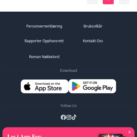
Personvernerklæring
Bruksvilkår
Rapporter Opphavsrett
Kontakt Oss
Roman Nøkkelord
Download
Follow Us
Les i App For
:
A-Z Lister
:
A
B
C
D
E
F
G
H
I
J
K