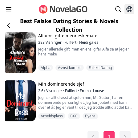
Best Falske Dating Stories & Novels
Collection
Alfaens gifte menneskemate
383
Visninger
·
Fullført
·
Heidi galea
Jeg er allerede gift, men en enslig far Alfa sa at jeg er
hans make
Jeg er Salara, en husmor som har lidd av psykisk
Alpha
Avvist kompis
Falske Dating
mishandling fra min mann Henry i 5 år. Jeg var nær ved
å forlate ham en gang for fire år siden, men så fant jeg
ut at jeg var gravid og følte meg fanget i et ekteskap
jeg er ulykkelig i.
Min dominerende sjef
2.6k
Visninger
·
Fullført
·
Emma- Louise
I kveld forberedte jeg middag for Henrys
Jeg har alltid visst at sjefen min, Mr. Sutton, har en
forretningspartner Derrick.
dominerende personlighet. Jeg har jobbet med ham i
over et år. Jeg er vant til det. Jeg trodde alltid at det bare
Han er minst en...
var forretningsmessig fordi han måtte være slik, men
Arbeidsplass
BXG
Byens
jeg lærte snart at det er mer enn det.
Mr. Sutton og jeg har ikke hatt noe annet enn et
arbeidsforhold. Han sjefet rundt, og jeg lyttet. Men alt
1
dette er i ferd med å endre seg....