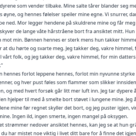
for dyrene som vender tilbake. Mine salte tårer blander seg 
 øyne, og hennes følelser speiler mine egne. Vi snurrer, d
 roe ned. Mor legger hendene på skuldrene mine og får meg
 skyver de lange våte hårstråene bort fra ansiktet mitt. Hu
n mot min. Bønnen hennes er sterk mens hun takker himme
 at du hørte og svarte meg. Jeg takker deg, vakre himmel, fo
l vårt folk, og jeg takker deg, vakre himmel, for min datters 
."
en hennes forlot leppene hennes, forlot min nyvunne styrk
 brenner, og hver pust føles som flammer som slikker innsid
n, og med hvert forsøk går litt mer luft inn. Jeg tar dyper
lden hjelper til med å smelte bort støvet i lungene mine. Je
ne mine før regnet skyller det bort, og jeg puster igjen, vi
ine. Ingen ild, ingen smerte, ingen mangel på oksygen.
et strømmer nedover ansiktet hennes, kan jeg se at hun gr
du har mistet noe viktig i livet ditt bare for å finne det igjen