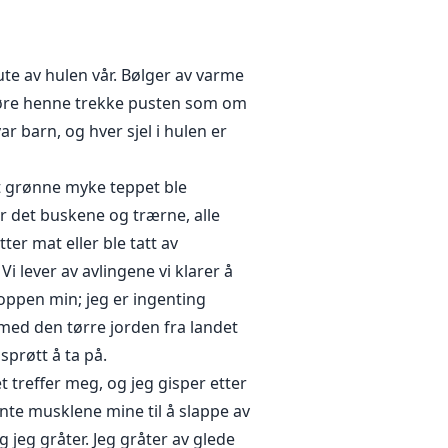
er vil resultere i to nye arter
te av hulen vår. Bølger av varme
n høre henne trekke pusten som om
ar barn, og hver sjel i hulen er
et grønne myke teppet ble
var det buskene og trærne, alle
ter mat eller ble tatt av
Vi lever av avlingene vi klarer å
roppen min; jeg er ingenting
 med den tørre jorden fra landet
sprøtt å ta på.
treffer meg, og jeg gisper etter
nte musklene mine til å slappe av
jeg gråter. Jeg gråter av glede