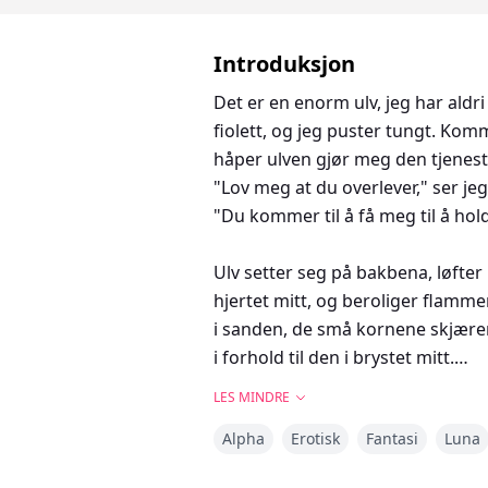
Introduksjon
Det er en enorm ulv, jeg har aldri s
fiolett, og jeg puster tungt. Kom
håper ulven gjør meg den tjenest
"Lov meg at du overlever," ser jeg
"Du kommer til å få meg til å hold
Ulv setter seg på bakbena, løfter 
hjertet mitt, og beroliger flammen
i sanden, de små kornene skjære
i forhold til den i brystet mitt.
LES MINDRE
Jeg skjelver, gråter, prøver å ho
Alpha
Erotisk
Fantasi
Luna
ganger og tar deretter plass ved 