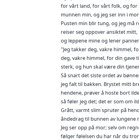
for vårt land, for vårt folk, og 
munnen min, og jeg ser inn i mors
Pusten min blir tung, og jeg må
reiser seg oppover ansiktet mitt,
og leppene mine og lener panne
"Jeg takker deg, vakre himmel, for
deg, vakre himmel, for din gave ti
sterk, og hun skal være din tjener
Så snart det siste ordet av bønn
jeg falt til bakken. Brystet mitt
hendene, prøver å hoste bort ilde
så føler jeg det; det er som om i
Grått, varmt slim spruter på hende
åndedrag til bunnen av lungene m
Jeg ser opp på mor; selv om regn
følger følelsen du har når du tror 