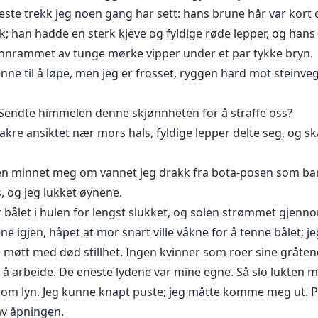
este trekk jeg noen gang har sett: hans brune hår var kort
; han hadde en sterk kjeve og fyldige røde lepper, og hans
 innrammet av tunge mørke vipper under et par tykke bryn.
 henne til å løpe, men jeg er frosset, ryggen hard mot steinv
? Sendte himmelen denne skjønnheten for å straffe oss?
vakre ansiktet nær mors hals, fyldige lepper delte seg, og s
den minnet meg om vannet jeg drakk fra bota-posen som bar
, og jeg lukket øynene.
 bålet i hulen for lengst slukket, og solen strømmet gjenno
e igjen, håpet at mor snart ville våkne for å tenne bålet; jeg
ble møtt med død stillhet. Ingen kvinner som roer sine grå
 å arbeide. De eneste lydene var mine egne. Så slo lukten m
om lyn. Jeg kunne knapt puste; jeg måtte komme meg ut. P
av åpningen.