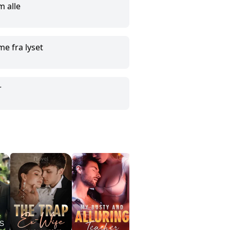
m alle
me fra lyset
r