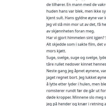
de tilhører. En mann med de vakr
huden hans var blek, men ikke syk
kjent sult. Hans gyldne øyne var
Jeg vil slå min mor ut av det, få
av skjønnheten foran meg.
Har vi gjort himmelen sint igjen
Alt skjedde som i sakte film, det 
mors kjøtt.
Suge, svelge, suge og svelge, ly
tåre rullet nedover kinnet hennes
Neste gang jeg åpnet øynene, var
jaget regnet bort. Jeg lukket øynen
å lytte etter lyder i hulen, men 
romsterer rundt før de går ut for
døde kropper. Minnene slo meg s
jeg på hender og knær i retning 