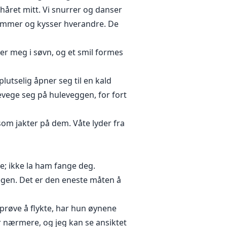
håret mitt. Vi snurrer og danser
klemmer og kysser hverandre. De
er meg i søvn, og et smil formes
plutselig åpner seg til en kald
evege seg på huleveggen, for fort
m jakter på dem. Våte lyder fra
e; ikke la ham fange deg.
 egen. Det er den eneste måten å
prøve å flykte, har hun øynene
r nærmere, og jeg kan se ansiktet