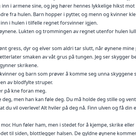
inn i armene sine, og jeg hører hennes lykkelige hikst mot 
 andre fra hulen. Barn hopper i pytter, og menn og kvinner 
nn i hulen i tilfelle regnet forsvinner igjen.
 øynene. Lukten og trommingen av regnet utenfor hulen lull
ønt gress, dyr og elver som aldri tar slutt, når øynene mine 
 etterlater smaken av våt grus på tungen. Jeg ser skygger b
egynner skrikene.
kvinner og barn som prøver å komme seg unna skyggene so
en av blodfylte struper.
ler på kne foran meg.
e deg, men han kan føle deg. Du må holde deg stille og vent
 du vil overleve! Alt hviler på deg nå. Finn ulven og få din
or. Hun føler ham, men i stedet for å kjempe, skrike eller 
odet til siden, blottlegger halsen. De gyldne øynene komme