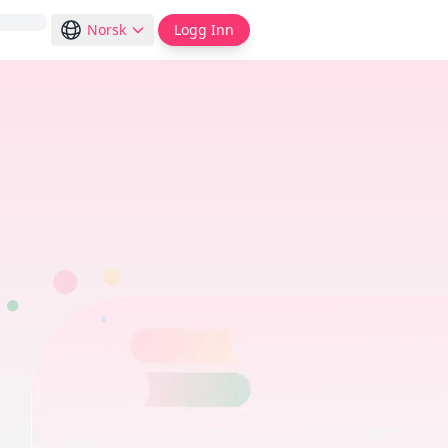
Norsk
Logg Inn