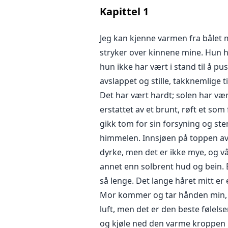
***Når Gudinnen ønsker å gjøre si
Kapittel
1
og forsegle skjebnen til en jente.
Jeg kan kjenne varmen fra bålet 
stryker over kinnene mine. Hun h
hun ikke har vært i stand til å pu
avslappet og stille, takknemlige 
Det har vært hardt; solen har vær
erstattet av et brunt, røft et som
gikk tom for sin forsyning og sten
himmelen. Innsjøen på toppen av fj
dyrke, men det er ikke mye, og vå
annet enn solbrent hud og bein. B
så lenge. Det lange håret mitt er 
Mor kommer og tar hånden min, dr
luft, men det er den beste følels
og kjøle ned den varme kroppen m