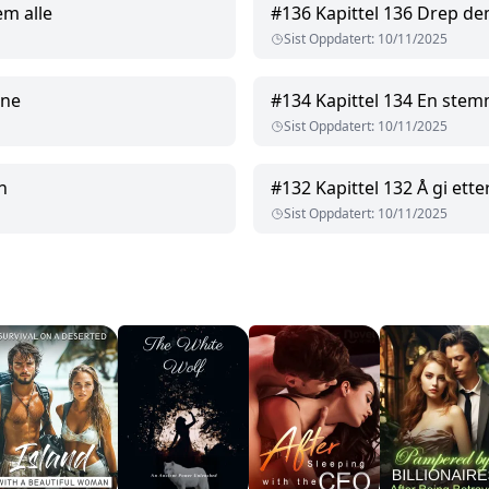
em alle
#
136
Kapittel 136 Drep de
Sist Oppdatert
:
10/11/2025
ene
#
134
Kapittel 134 En stem
Sist Oppdatert
:
10/11/2025
n
#
132
Kapittel 132 Å gi ette
Sist Oppdatert
:
10/11/2025