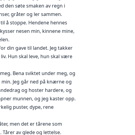
med den søte smaken av regn i
anser, gråter og ler sammen.
 til å stoppe. Hendene hennes
n kysser nesen min, kinnene mine,
len.
r din gave til landet. Jeg takker
liv. Hun skal leve, hun skal være
e meg. Bena sviktet under meg, og
en min. Jeg går ned på knærne og
e åndedrag og hoster hardere, og
g åpner munnen, og jeg kaster opp.
rkelig puster, dype, rene
åter, men det er tårene som
. Tårer av glede og lettelse.