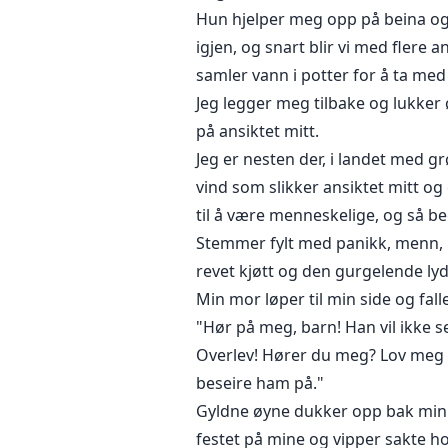
Hun hjelper meg opp på beina og 
igjen, og snart blir vi med flere
samler vann i potter for å ta med i
Jeg legger meg tilbake og lukker
på ansiktet mitt.
Jeg er nesten der, i landet med gr
vind som slikker ansiktet mitt og
til å være menneskelige, og så b
Stemmer fylt med panikk, menn, 
revet kjøtt og den gurgelende lyd
Min mor løper til min side og fal
"Hør på meg, barn! Han vil ikke s
Overlev! Hører du meg? Lov meg at
beseire ham på."
Gyldne øyne dukker opp bak min m
festet på mine og vipper sakte h