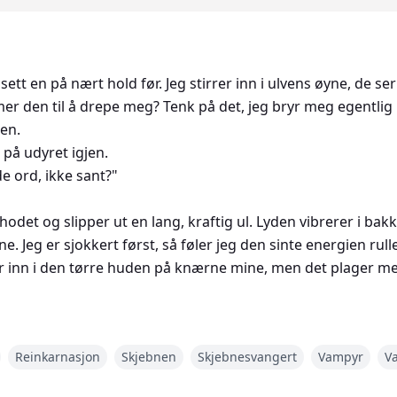
ett en på nært hold før. Jeg stirrer inn i ulvens øyne, de ser ut 
mer den til å drepe meg? Tenk på det, jeg bryr meg egentlig
en.
 på udyret igjen.
e ord, ikke sant?"
hodet og slipper ut en lang, kraftig ul. Lyden vibrerer i bak
e. Jeg er sjokkert først, så føler jeg den sinte energien ru
r inn i den tørre huden på knærne mine, men det plager me
lde fast på raseriet som holdt meg gående, men det glir bort
Reinkarnasjon
Skjebnen
Skjebnesvangert
Vampyr
Va
siden av meg, klynker litt før den sjokkerer meg ved å legge 