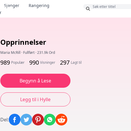
Sjanger
Rangering
Bonus
r
Opprinnelser
Maria McRill
·
Fullført
·
231.9k Ord
989
990
297
Populær
Visninger
Lagt til
Begynn å Lese
Legg til i Hylle
Del
: