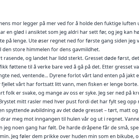
n sønn lykkelig, har hun ingen anelse om at hennes handling
mens mor legger på mer ved for å holde den fuktige luften u
ar en glød i ansiktet som jeg aldri har sett før, og jeg ka
ste på lenge. Ute øser regnet ned for første gang siden jeg v
til den store himmelen for dens gavmildhet.
t rasende, og landet har lidd sterkt. Gresset døde først, d
 fikk føttene til å verke bare ved å gå på det. Etter gresset 
gte ned, ventende... Dyrene forlot vårt land enten på jakt et
ellet vårt har fortsatt litt vann, men fisken er lenge borte. 
rt folk er svake, og mange av oss er syke. Jeg ser ned på k
rystet mitt rasler med hver pust fordi det har fylt seg opp
en spyttende avbildning av det døde gresset – tørt, matt og 
ar meg mot inngangen til hulen vår og ut i regnet. Vannet 
en jeg noen gang har følt. De harde dråpene får de små, spe
in. Jeg føler dem prikke over huden min som en bikube, og 