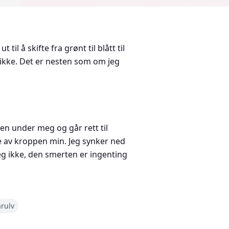
til å skifte fra grønt til blått til
 ikke. Det er nesten som om jeg
ken under meg og går rett til
lle av kroppen min. Jeg synker ned
g ikke, den smerten er ingenting
. Ulven sirkler rundt meg noen
rulv
sitt kolossale hode i fanget mitt.