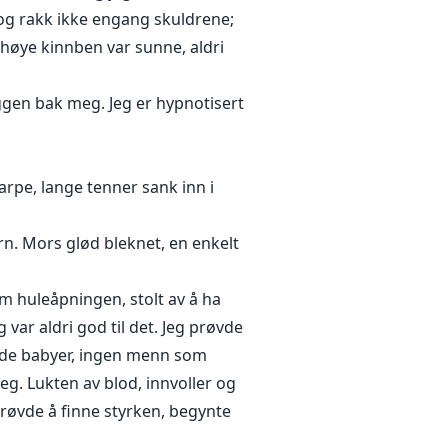
 og rakk ikke engang skuldrene;
 høye kinnben var sunne, aldri
eggen bak meg. Jeg er hypnotisert
karpe, lange tenner sank inn i
n. Mors glød bleknet, en enkelt
m huleåpningen, stolt av å ha
 var aldri god til det. Jeg prøvde
tende babyer, ingen menn som
eg. Lukten av blod, innvoller og
røvde å finne styrken, begynte