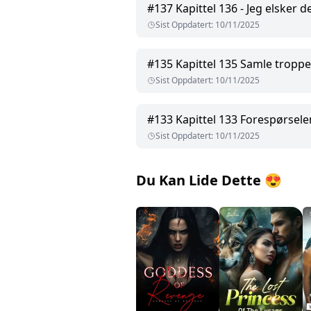
#
137
Kapittel 136 - Jeg elsker d
Sist Oppdatert
:
10/11/2025
#
135
Kapittel 135 Samle tropp
Sist Oppdatert
:
10/11/2025
#
133
Kapittel 133 Forespørsele
Sist Oppdatert
:
10/11/2025
Du Kan Lide Dette
😍