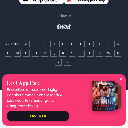
Follow Us
A-Z Lister
:
A
B
C
D
E
F
G
H
I
J
K
L
M
N
O
P
Q
R
S
T
U
V
W
X
Y
Z
Opphavsrett
© 2026 NovelaGO
Les i App For
:
Bestsellere oppdateres daglig
Populære roman sjangre for deg
Last ned alle romaner gratis
Ubegrenset lesing
LAST NED