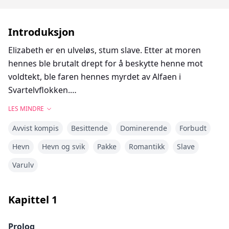
Introduksjon
Elizabeth er en ulveløs, stum slave. Etter at moren
hennes ble brutalt drept for å beskytte henne mot
voldtekt, ble faren hennes myrdet av Alfaen i
Svartelvflokken.
Elizabeth utholdt endeløs mobbing i Svartelvflokken
LES MINDRE
for å hevne seg. Hun sverget å drepe Alfaens familier
Avvist kompis
Besittende
Dominerende
Forbudt
og dra av sted med sin kjæreste når hun fylte 18 år.
Men skjebnen spilte henne et puss.
Hevn
Hevn og svik
Pakke
Romantikk
Slave
Elizabeth oppdaget at kjæresten hennes hadde vært
Varulv
utro lenge, og hennes skjebnebestemte partnere var
Alfaens tvillingsønner!
Hun erklærte at hun ville avvise dem som sine
Kapittel
1
partnere, men månegudinnen hadde enda mer
utrolige planer for henne.
Prolog