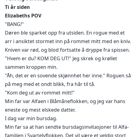
Ti år siden
Elizabeths POV
"BANG!"
Døren ble sparket opp fra utsiden. En rogue med et
arr i ansiktet stormet inn på rommet mitt med en kniv.
Kniven var rød, og blod fortsatte å dryppe fra spissen.
"Hvem er du? KOM DEG UT!" Jeg skrek og krøllet
sammen kroppen min.
"Åh, det er en sovende skjønnhet her inne." Roguen så
på meg med et ondt blikk, fra hår til tå.
"Kom deg ut av rommet mitt!"
Min far var Alfaen i Blåmåneflokken, og jeg var hans
eneste og mest elskede datter.
I dag var min bursdag.
Min far sa at han sendte bursdagsinvitasjoner til Alfa-
familien i Svartelvflokken. Det vil være et veldig stort