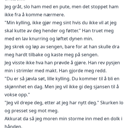
Jeg gråt, slo ham med en pute, men det stoppet ham
ikke fra å komme nærmere.
"Min kylling, ikke gjør meg sint hvis du ikke vil at jeg
skal kutte av deg hender og føtter." Han truet meg
med en lav knurring og løftet dynen min.
Jeg skrek og løp av sengen, bare for at han skulle dra
meg hardt tilbake og kaste meg på sengen.
Jeg visste ikke hva han prøvde å gjøre. Han rev pysjen
min i strimler med makt. Han gjorde meg redd.
"Du er så jævla søt, lille kylling. Du kommer til å bli en
skjønnhet en dag. Men jeg vil ikke gi deg sjansen til å
vokse opp."
"Jeg vil drepe deg, etter at jeg har nytt deg." Skurken lo
og presset seg mot meg.
Akkurat da så jeg moren min storme inn med en dolk i
hånden.