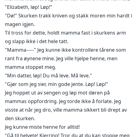
"Elizabeth, løp! Løp!"
"Dø!" Skurken trakk kniven og stakk moren min hardt i
magen igjen.
Til tross for dette, holdt mamma fast i skurkens arm
og slapp ikke i det hele tatt.
"Mamma-----" Jeg kunne ikke kontrollere tårene som
rant fra øynene mine. Jeg ville hjelpe henne, men
mamma stoppet meg.
"Min datter, løp! Du må leve. Må leve."
"Gjør som jeg sier, min gode jente. Løp! Løp!"
Jeg hoppet ut av sengen og løp mot døren på
mammas oppfordring. Jeg torde ikke å forlate. Jeg
visste at når jeg dro, ville mamma sikkert bli drept av
den skurken.
Jeg kunne miste henne for alltid!
"Gå til helvete! Kjerring! Tror du at du kan stoppe meg