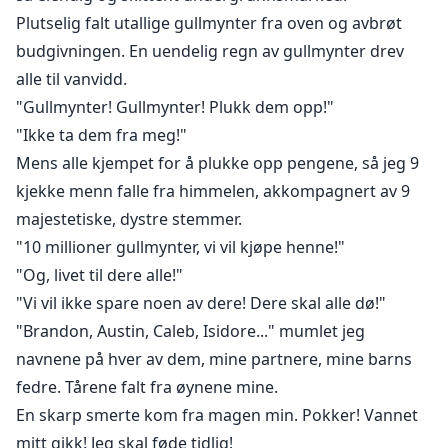
Plutselig falt utallige gullmynter fra oven og avbrøt
budgivningen. En uendelig regn av gullmynter drev
alle til vanvidd.
"Gullmynter! Gullmynter! Plukk dem opp!"
"Ikke ta dem fra meg!"
Mens alle kjempet for å plukke opp pengene, så jeg 9
kjekke menn falle fra himmelen, akkompagnert av 9
majestetiske, dystre stemmer.
"10 millioner gullmynter, vi vil kjøpe henne!"
"Og, livet til dere alle!"
"Vi vil ikke spare noen av dere! Dere skal alle dø!"
"Brandon, Austin, Caleb, Isidore..." mumlet jeg
navnene på hver av dem, mine partnere, mine barns
fedre. Tårene falt fra øynene mine.
En skarp smerte kom fra magen min. Pokker! Vannet
mitt gikk! Jeg skal føde tidlig!