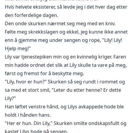
Hvis helvete eksisterer, så levde jeg i det hver dag etter
den forferdelige dagen.
Den onde skurken nærmet seg meg med en kniv.
Følte meg skrekkslagen og ekkel, jeg kunne ikke annet
enn å gjemme meg under sengen og rope, "Lily! Lily!
Hjelp meg!"
Lily var tjenestepiken min og en kvinnelig kriger. Faren
min hadde ordnet det slik at Lily skulle ta vare på meg,
først og fremst for å beskytte meg.
"Lily, hvor er hun?" Skurken så seg rundt i rommet og
sa med et stort smil, "Leter du etter henne? Er dette
Lily?"
Han løftet venstre hånd, og Lilys avkappede hode ble
holdt i hånden hans.
"Her er hun. Din Lily," Skurken smilte ondskapsfullt og
kastet Lilys hode på sengen.