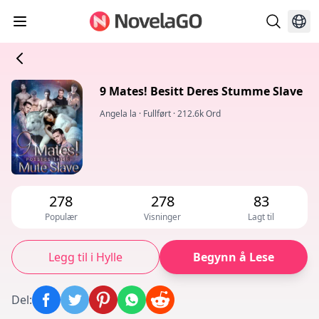
9 Mates! Besitt Deres Stumme Slave
Angela la
·
Fullført
·
212.6k Ord
278
278
83
Populær
Visninger
Lagt til
Legg til i Hylle
Begynn å Lese
Del
: