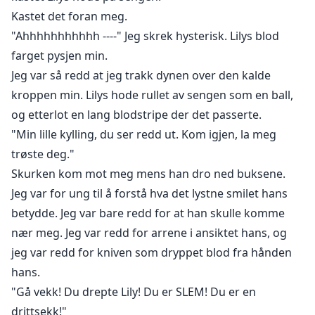
Kastet det foran meg.
"Ahhhhhhhhhhh ----" Jeg skrek hysterisk. Lilys blod
farget pysjen min.
Jeg var så redd at jeg trakk dynen over den kalde
kroppen min. Lilys hode rullet av sengen som en ball,
og etterlot en lang blodstripe der det passerte.
"Min lille kylling, du ser redd ut. Kom igjen, la meg
trøste deg."
Skurken kom mot meg mens han dro ned buksene.
Jeg var for ung til å forstå hva det lystne smilet hans
betydde. Jeg var bare redd for at han skulle komme
nær meg. Jeg var redd for arrene i ansiktet hans, og
jeg var redd for kniven som dryppet blod fra hånden
hans.
"Gå vekk! Du drepte Lily! Du er SLEM! Du er en
drittsekk!"