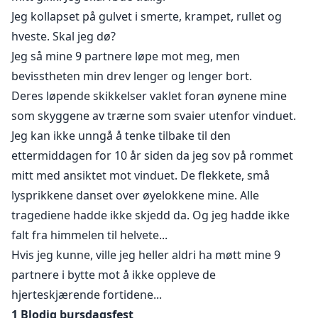
Jeg kollapset på gulvet i smerte, krampet, rullet og
hveste. Skal jeg dø?
Jeg så mine 9 partnere løpe mot meg, men
bevisstheten min drev lenger og lenger bort.
Deres løpende skikkelser vaklet foran øynene mine
som skyggene av trærne som svaier utenfor vinduet.
Jeg kan ikke unngå å tenke tilbake til den
ettermiddagen for 10 år siden da jeg sov på rommet
mitt med ansiktet mot vinduet. De flekkete, små
lysprikkene danset over øyelokkene mine. Alle
tragediene hadde ikke skjedd da. Og jeg hadde ikke
falt fra himmelen til helvete...
Hvis jeg kunne, ville jeg heller aldri ha møtt mine 9
partnere i bytte mot å ikke oppleve de
hjerteskjærende fortidene...
1 Blodig bursdagsfest