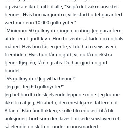
"Se på den store magen hennes. Hun er gravid. Ikke-
og vise ansiktet mitt til alle, "Se på det vakre ansiktet
jomfruer er ikke verdt mye!"
hennes. Hvis hun var jomfru, ville startbudet garantert
"Minimum 50 gullmynter. Hvis hun får en jente, vil du
vært mer enn 10.000 gullmynter."
ha to sexslaver da."
"Minimum 50 gullmynter, ingen pruting. Jeg garanterer
Jeg kunne ikke tro at jeg, Elizabeth, den mest elskede
at det er et godt kjøp. Hun forventes å føde om en halv
datteren til Alfaen i Blåmåneflokken, skulle reduseres
måned. Hvis hun får en jente, vil du ha to sexslaver i
til å bli auksjonert bort som den lavest prisede
sexslaven på et underjordisk marked.
fremtiden. Hvis hun får en gutt, vil du få en ekstra
"10 millioner gullmynter, vi vil ha henne!" erklærte 9
tjener. Kjøp én, få én gratis. Du har gjort en god
kjekke menn.
handel!"
"55 gullmynter! Jeg vil ha henne!"
"Jeg gir deg 60 gullmynter!"
Jeg bet hardt i de skjelvende leppene mine. Jeg kunne
ikke tro at jeg, Elizabeth, den mest kjære datteren til
Alfaen i Blåmåneflokken, skulle bli redusert til å bli
auksjonert bort som den lavest prisede sexslaven i et
så elendig og skittent undergrunnsmarked.