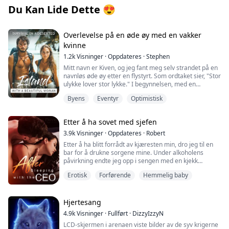
Du Kan Lide Dette
😍
Overlevelse på en øde øy med en vakker
kvinne
1.2k
Visninger
·
Oppdateres
·
Stephen
Mitt navn er Kiven, og jeg fant meg selv strandet på en
navnløs øde øy etter en flystyrt. Som ordtaket sier, "Stor
ulykke lover stor lykke." I begynnelsen, med en
skjønnhet i den ene hånden og forsyninger i den andre,
Byens
Eventyr
Optimistisk
se hvordan jeg skaper et mangfoldig samfunn på
denne navnløse øya. Men i møte med forrædersk
menneskelig natur og en fremvoksende mystisk
Etter å ha sovet med sjefen
sivilisasjon, hvor vil skjebnen føre meg?
3.9k
Visninger
·
Oppdateres
·
Robert
Etter å ha blitt forrådt av kjæresten min, dro jeg til en
bar for å drukne sorgene mine. Under alkoholens
påvirkning endte jeg opp i sengen med en kjekk
fremmed. Neste morgen kledde jeg meg raskt og
Erotisk
Forførende
Hemmelig baby
flyktet, bare for å bli sjokkert da jeg kom på kontoret og
oppdaget at mannen jeg hadde ligget med natten før
var den nye administrerende direktøren...
Hjertesang
(Jeg anbefaler på det sterkeste en fengslende bok som
4.9k
Visninger
·
Fullført
·
DizzyIzzyN
jeg ikke klarte å legge fra meg på tre dager og netter.
LCD-skjermen i arenaen viste bilder av de syv krigerne
Den er utrolig engasjerende og et must å lese. Tittelen