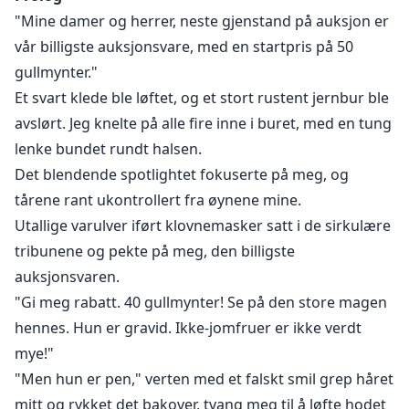
En dag vil hun finne ut at hennes partnere ikke bare er
"Mine damer og herrer, neste gjenstand på auksjon er
tvillinger, men også Alfaen av Kjempeulvene som er 5
vår billigste auksjonsvare, med en startpris på 50
meter høy, prinsen av Vingeulvene som bor i et slott i
gullmynter."
skyene, Betaen av Ildulvene som er dekket av
Et svart klede ble løftet, og et stort rustent jernbur ble
uutholdelig varme, og til og med vampyrkongen som
avslørt. Jeg knelte på alle fire inne i buret, med en tung
er fienden til alle varulver og Havmannen som bor
lenke bundet rundt halsen.
under det dype havet...
Det blendende spotlightet fokuserte på meg, og
Hvorfor har hun 9 partnere? Hva skal hun gjøre når
tårene rant ukontrollert fra øynene mine.
alle partnerne hennes er sjalu og desperate etter å eie
Utallige varulver iført klovnemasker satt i de sirkulære
henne?
tribunene og pekte på meg, den billigste
auksjonsvaren.
Jeg knelte på alle fire inne i buret, med en tung kjetting
"Gi meg rabatt. 40 gullmynter! Se på den store magen
bundet rundt halsen.
hennes. Hun er gravid. Ikke-jomfruer er ikke verdt
Utallige varulver med masker satt på de sirkulære
mye!"
tribunene og pekte på meg, den billigste
"Men hun er pen," verten med et falskt smil grep håret
auksjonsvaren.
mitt og rykket det bakover, tvang meg til å løfte hodet