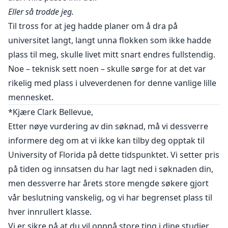
Eller så trodde jeg.
Til tross for at jeg hadde planer om å dra på
universitet langt, langt unna flokken som ikke hadde
plass til meg, skulle livet mitt snart endres fullstendig.
Noe – teknisk sett noen – skulle sørge for at det var
rikelig med plass i ulveverdenen for denne vanlige lille
mennesket.
*Kjære Clark Bellevue,
Etter nøye vurdering av din søknad, må vi dessverre
informere deg om at vi ikke kan tilby deg opptak til
University of Florida på dette tidspunktet. Vi setter pris
på tiden og innsatsen du har lagt ned i søknaden din,
men dessverre har årets store mengde søkere gjort
vår beslutning vanskelig, og vi har begrenset plass til
hver innrullert klasse.
Vi er sikre på at du vil oppnå store ting i dine studier,