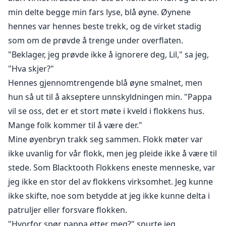
min delte begge min fars lyse, blå øyne. Øynene
hennes var hennes beste trekk, og de virket stadig
som om de prøvde å trenge under overflaten.
"Beklager, jeg prøvde ikke å ignorere deg, Lil," sa jeg,
"Hva skjer?"
Hennes gjennomtrengende blå øyne smalnet, men
hun så ut til å akseptere unnskyldningen min. "Pappa
vil se oss, det er et stort møte i kveld i flokkens hus.
Mange folk kommer til å være der."
Mine øyenbryn trakk seg sammen. Flokk møter var
ikke uvanlig for vår flokk, men jeg pleide ikke å være til
stede. Som Blacktooth Flokkens eneste menneske, var
jeg ikke en stor del av flokkens virksomhet. Jeg kunne
ikke skifte, noe som betydde at jeg ikke kunne delta i
patruljer eller forsvare flokken.
"Hvorfor spør pappa etter meg?" spurte jeg.