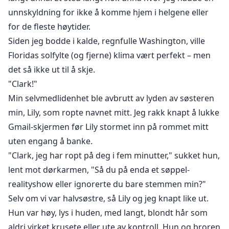
unnskyldning for ikke å komme hjem i helgene eller
for de fleste høytider.
Siden jeg bodde i kalde, regnfulle Washington, ville
Floridas solfylte (og fjerne) klima vært perfekt – men
det så ikke ut til å skje.
"Clark!"
Min selvmedlidenhet ble avbrutt av lyden av søsteren
min, Lily, som ropte navnet mitt. Jeg rakk knapt å lukke
Gmail-skjermen før Lily stormet inn på rommet mitt
uten engang å banke.
"Clark, jeg har ropt på deg i fem minutter," sukket hun,
lent mot dørkarmen, "Så du på enda et søppel-
realityshow eller ignorerte du bare stemmen min?"
Selv om vi var halvsøstre, så Lily og jeg knapt like ut.
Hun var høy, lys i huden, med langt, blondt hår som
aldri virket krusete eller ute av kontroll. Hun og broren