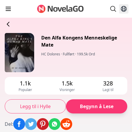
Den Alfa Kongens Menneskelige
Mate
HC Dolores
·
Fullført
·
199.5k Ord
1.1k
1.5k
328
Populær
Visninger
Lagt til
Legg til i Hylle
Begynn å Lese
Del
: