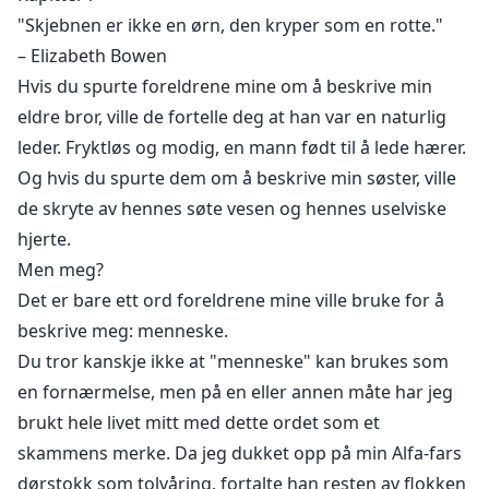
min fulle far som knapt har holdt seg sammen de siste
"Skjebnen er ikke en ørn, den kryper som en rotte."
tjue årene, ikke familien din – og ikke engang du."
– Elizabeth Bowen
Hvis du spurte foreldrene mine om å beskrive min
eldre bror, ville de fortelle deg at han var en naturlig
Clark Bellevue har tilbrakt hele livet sitt som det eneste
leder. Fryktløs og modig, en mann født til å lede hærer.
mennesket i ulveflokken - bokstavelig talt. For atten år
Og hvis du spurte dem om å beskrive min søster, ville
siden var Clark det tilfeldige resultatet av en kort
de skryte av hennes søte vesen og hennes uselviske
affære mellom en av de mektigste Alfaene i verden og
hjerte.
en menneskekvinne. Til tross for å bo med faren sin
Men meg?
og sine varulv-halvsøsken, har Clark aldri følt at hun
virkelig hørte hjemme i varulvenes verden. Men
Det er bare ett ord foreldrene mine ville bruke for å
akkurat når Clark planlegger å forlate varulvenes
beskrive meg: menneske.
verden for godt, blir livet hennes snudd på hodet av
Du tror kanskje ikke at "menneske" kan brukes som
hennes make: den neste Alfa-kongen, Griffin Bardot.
en fornærmelse, men på en eller annen måte har jeg
Griffin har ventet i årevis på sjansen til å møte sin
brukt hele livet mitt med dette ordet som et
make, og han har ingen planer om å la henne gå med
skammens merke. Da jeg dukket opp på min Alfa-fars
det første. Det spiller ingen rolle hvor langt Clark
dørstokk som tolvåring, fortalte han resten av flokken