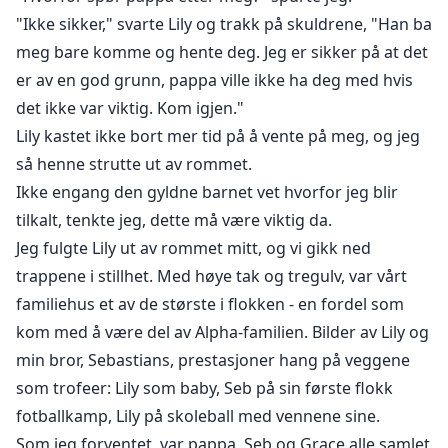
"Ikke sikker," svarte Lily og trakk på skuldrene, "Han ba
meg bare komme og hente deg. Jeg er sikker på at det
er av en god grunn, pappa ville ikke ha deg med hvis
det ikke var viktig. Kom igjen."
Lily kastet ikke bort mer tid på å vente på meg, og jeg
så henne strutte ut av rommet.
Ikke engang den gyldne barnet vet hvorfor jeg blir
tilkalt, tenkte jeg, dette må være viktig da.
Jeg fulgte Lily ut av rommet mitt, og vi gikk ned
trappene i stillhet. Med høye tak og tregulv, var vårt
familiehus et av de største i flokken - en fordel som
kom med å være del av Alpha-familien. Bilder av Lily og
min bror, Sebastians, prestasjoner hang på veggene
som trofeer: Lily som baby, Seb på sin første flokk
fotballkamp, Lily på skoleball med vennene sine.
Som jeg forventet, var pappa, Seb og Grace alle samlet