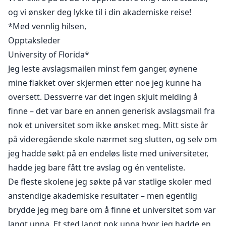
og vi ønsker deg lykke til i din akademiske reise!
*Med vennlig hilsen,
Opptaksleder
University of Florida*
Jeg leste avslagsmailen minst fem ganger, øynene
mine flakket over skjermen etter noe jeg kunne ha
oversett. Dessverre var det ingen skjult melding å
finne – det var bare en annen generisk avslagsmail fra
nok et universitet som ikke ønsket meg. Mitt siste år
på videregående skole nærmet seg slutten, og selv om
jeg hadde søkt på en endeløs liste med universiteter,
hadde jeg bare fått tre avslag og én venteliste.
De fleste skolene jeg søkte på var statlige skoler med
anstendige akademiske resultater – men egentlig
brydde jeg meg bare om å finne et universitet som var
langt unna. Et sted langt nok unna hvor jeg hadde en