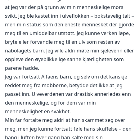
prøver å løpe fra skjebnen sin eller sin make - Griffin
at jeg var der på grunn av min menneskelige mors
har til hensikt å beholde henne, uansett hva han må
svikt. Jeg ble kastet inn i ulveflokken – bokstavelig talt –
gjøre eller hvem som står i veien.
men min status som den eneste mennesket der gjorde
meg til en umiddelbar utstøtt. Jeg kunne verken løpe,
bryte eller forvandle meg til en ulv som resten av
nabolagets barn. Jeg ville aldri møte min sjelevenn eller
oppleve den øyeblikkelige sanne kjærligheten som
parene hadde.
Jeg var fortsatt Alfaens barn, og selv om det kanskje
reddet meg fra mobberne, betydde det ikke at jeg
passet inn. Ulveverdenen var drastisk annerledes enn
den menneskelige, og for dem var min
menneskelighet en svakhet.
Min far fortalte meg aldri at han skammet seg over
meg, men jeg kunne fortsatt føle hans skuffelse – den
hang i luften hver gang han kalte meg sin