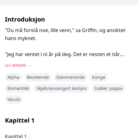
Introduksjon
"Du må forstå noe, lille venn," sa Griffin, og ansiktet
hans myknet.
"Jeg har ventet i ni år på deg. Det er nesten et tiår
siden jeg følte denne tomheten inni meg. En del av
LES MINDRE
meg begynte å lure på om du ikke eksisterte eller om
Alpha
Besittende
Dominerende
Konge
du allerede var død. Og så fant jeg deg, rett inne i mitt
eget hjem."
Romantikk
Skjebnesvangert kompis
Sukker pappa
Varulv
Han brukte en av hendene sine til å stryke kinnet mitt,
og kriblinger spredte seg overalt.
Kapittel
1
"Jeg har tilbrakt nok tid uten deg, og jeg vil ikke la noe
annet holde oss fra hverandre. Ikke andre ulver, ikke
Kapittel 1