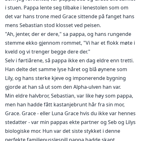
i stuen. Pappa lente seg tilbake i lenestolen som om
det var hans trone med Grace sittende på fanget hans
mens Sebastian stod klosset ved peisen.
"Ah, jenter, der er dere," sa pappa, og hans rungende
stemme ekko gjennom rommet, "Vi har et flokk møte i
kveld og vi trenger begge dere der."
Selv i førtiårene, så pappa ikke en dag eldre enn tretti.
Han delte det samme lyse håret og blå øynene som
Lily, og hans sterke kjeve og imponerende bygning
gjorde at han så ut som den Alpha-ulven han var.
Min eldre halvbror, Sebastian, var like høy som pappa,
men han hadde fått kastanjebrunt hår fra sin mor,
Grace. Grace - eller Luna Grace hvis du ikke var hennes
stedatter - var min pappas ekte partner og Seb og Lilys
biologiske mor. Hun var det siste stykket i denne
perfekte familiepusslespill pappa hadde skapt.