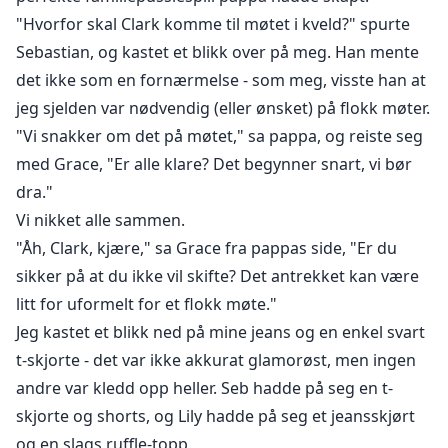
"Hvorfor skal Clark komme til møtet i kveld?" spurte
Sebastian, og kastet et blikk over på meg. Han mente
det ikke som en fornærmelse - som meg, visste han at
jeg sjelden var nødvendig (eller ønsket) på flokk møter.
"Vi snakker om det på møtet," sa pappa, og reiste seg
med Grace, "Er alle klare? Det begynner snart, vi bør
dra."
Vi nikket alle sammen.
"Åh, Clark, kjære," sa Grace fra pappas side, "Er du
sikker på at du ikke vil skifte? Det antrekket kan være
litt for uformelt for et flokk møte."
Jeg kastet et blikk ned på mine jeans og en enkel svart
t-skjorte - det var ikke akkurat glamorøst, men ingen
andre var kledd opp heller. Seb hadde på seg en t-
skjorte og shorts, og Lily hadde på seg et jeansskjørt
og en slags ruffle-topp.