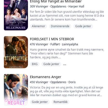
Jeg ser på, kroppen min reagerer på synet av jenta mi
Enslig Mor Fanget av Milliardær
som blir kysset av mine beste venner. Jeg ville lyve hvis
309
Visninger
·
Oppdateres
·
Harper Hall
...
For fem år siden ble hun gravid utenfor ekteskap og ble
kastet ut av hjemmet sitt, noe som tvang henne til å dra
utenlands. Fem år senere kom hun triumferende
tilbake med sine tre barn. Lite visste hun at barna
Alenemor
Dominerende
Gode jenter
hennes var enda skarpere enn henne; de fant sin
biologiske far og lurte ham til å komme hjem.
"Mamma, vi har tatt med pappa hjem!" ropte de tre
små.
FORELSKET I MIN STEBROR
Herr Hall, som stirret på de tre miniaty...
476
Visninger
·
Fullført
·
zainnyalpha
Hans grønne øyne smalnet da han trakk meg nærmere,
"Hvor ellers rørte han deg?" Stemmen hans ble
hardere, og jeg skalv.
"Stopp, han.."
BXG
Gode jenter
Han presset leppene sine mot mine før jeg kunne
fullføre setningen.
Motsetninger tiltrekker seg
"Du er gjennomvåt for meg, baby. Føler du det slik for
ham også? Gjør hans berøring deg så våt?" Han
Eksmannens Anger
knurret, og jeg kunne føle sinnet i stemmen hans.
450
Visninger
·
Oppdateres
·
Doris
"Hør på meg, lille mus." Stemmen hans var kald...
Victoria: Da jeg var en ung jente, trodde jeg at så lenge
jeg ga alt, ville jeg motta ekte kjærlighet. Men det var
ikke før mannen dukket opp med en gravid kvinne at
jeg innså at jeg hadde vært en vits alle disse årene! ...
Gode jenter
Romantikk
Det er på tide å gi slipp på ham. Jeg vet at han aldri vil
elske meg, og jeg vil aldri være hans valg. Hjertet hans