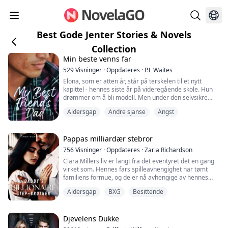
Best Gode Jenter Stories & Novels
Collection
Min beste venns far
529
Visninger
·
Oppdateres
·
P.L Waites
Elona, som er atten år, står på terskelen til et nytt
kapittel - hennes siste år på videregående skole. Hun
drømmer om å bli modell. Men under den selvsikre
fasaden skjuler det seg en hemmelig forelskelse i en
Aldersgap
Andre sjanse
Angst
uventet person - Mr. Crane, faren til hennes beste
venninne.
For tre år siden, etter det tragiske tapet av sin kone, ble
Pappas milliardær stebror
Mr. Crane, en smertefullt kjekk mann, en
756
Visninger
·
Oppdateres
·
Zaria Richardson
hardtarbeidende milliardær,...
Clara Millers liv er langt fra det eventyret det en gang
virket som. Hennes fars spilleavhengighet har tømt
familiens formue, og de er nå avhengige av hennes
avdøde mors tillitsfond for å opprettholde en viss likhet
Aldersgap
BXG
Besittende
med deres tidligere livsstil. Som et resultat er Clara en
utstøtt på sin elite videregående skole, Rosewood
Academy, hvor rikdom og status betyr alt.
Djevelens Dukke
Alt forandrer seg når Adrian Belf...