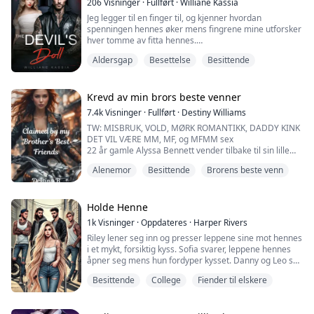
206
Visninger
·
Fullført
·
Williane Kassia
Jeg legger til en finger til, og kjenner hvordan
spenningen hennes øker mens fingrene mine utforsker
hver tomme av fitta hennes.
Aldersgap
Besettelse
Besittende
"Slapp av i kroppen." Jeg kysser venstre rumpeball og
vrir fingrene inni henne og skyver dem hardt inn.
"Ahh!"
Krevd av min brors beste venner
7.4k
Visninger
·
Fullført
·
Destiny Williams
Hun slipper ut et brennende stønn når jeg treffer det
TW: MISBRUK, VOLD, MØRK ROMANTIKK, DADDY KINK
følsomme punktet hennes, og jeg nærmer meg høyre
DET VIL VÆRE MM, MF, og MFMM sex
bryst, markerer det med bitt og suging. Jeg vil at all...
22 år gamle Alyssa Bennett vender tilbake til sin lille
hjemby, på flukt fra sin voldelige ektemann med deres
Alenemor
Besittende
Brorens beste venn
syv måneder gamle datter, Zuri. Uten mulighet til å
kontakte broren sin, må hun motvillig be om hjelp fra
hans drittsekk av bestevenner - til tross for deres
historie med å plage henne. King, håndheveren i
Holde Henne
brore...
1k
Visninger
·
Oppdateres
·
Harper Rivers
Riley lener seg inn og presser leppene sine mot hennes
i et mykt, forsiktig kyss. Sofia svarer, leppene hennes
åpner seg mens hun fordyper kysset. Danny og Leo ser
på et øyeblikk, før de også blir med, hendene deres
Besittende
College
Fiender til elskere
vandrer over Sofias kropp mens de kysser henne på
halsen og skulderen.