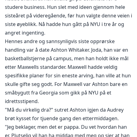
studere business. Hun slet med ideen gjennom hele
sisteåret på videregående, før hun valgte denne veien i
siste øyeblikk. Nå hadde hun gått på NYU i tre år og
angret ingenting.
Hennes andre og sannsynligvis siste opprørske
handling var å date Ashton Whitaker. Joda, han var en
basketballstjerne på campus, men han holdt ikke mål
etter Maxwells standarder. Maxwell hadde veldig
spesifikke planer for sin eneste arving, han ville at hun
skulle gifte seg godt. For Maxwell var Ashton bare en
småbygutt fra Georgia som gikk på NYU på et
idrettsstipend.
"Må du virkelig dra?" sutret Ashton igjen da Audrey
brøt kysset for tjuende gang den ettermiddagen.
"Jeg beklager, men det er pappa. Du vet hvordan han
er. Plutselig vil han ha middag med meg og sier at han