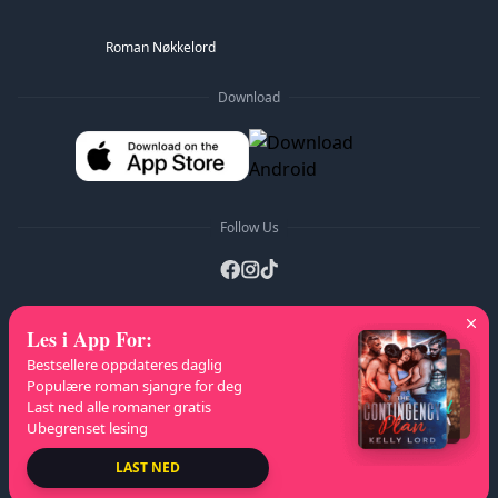
Roman Nøkkelord
Download
Follow Us
Les i App For
:
A-Z Lister
:
A
B
C
D
E
F
G
H
I
J
K
Bestsellere oppdateres daglig
L
M
N
O
P
Q
R
S
T
U
V
W
X
Populære roman sjangre for deg
Last ned alle romaner gratis
Y
Z
Ubegrenset lesing
Opphavsrett
© 2026 NovelaGO
LAST NED