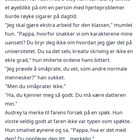
et øyeblikk på om en person med hjerteproblemer
burde røyke sigarer på dagtid.
"Jeg skal gjøre ekstra arbeid for den klassen," mumlet
hun. "Pappa, hvorfor snakker vi om karakterene mine
uansett? Du bryr deg ikke om hvordan jeg gjør det på
universitetet. Du sa det selv, kreativ skriving er ikke en
ekte grad," hun imiterte ordene hans bittert.
"Jeg prøvde å småprate, du vet, som andre normale
mennesker?" han sukket.
"Men du småprater ikke."
"Ha, du kjenner meg så godt. Du må være datteren
min."
Audrey la merke til farens forsøk på en spøk. Hun
visste veldig godt at faren ikke var typen som spøkte.
Hun smalnet øynene og sa, "Pappa, hva er det med
deg? Du oppfører deg litt... merkelig."