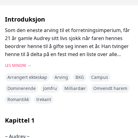
Introduksjon
Som den eneste arving til et forretningsimperium, får
21 år gamle Audrey sitt livs sjokk når faren hennes
beordrer henne til å gifte seg innen et år. Han tvinger
henne til å delta på en fest med en liste over alle
potensielle friere som oppfyller hans standarder. Men
LES MINDRE
mens Audrey planlegger sin flukt fra festen, faller hun
Arrangert ekteskap
Arving
BXG
Campus
i hendene på Vanderbilt-brødrene. Caspian, den eldre
broren, er en kjekk og sexy skjørtejeger med et hjerte
Dominerende
Jomfru
Milliardær
Omvendt harem
av gull. Killian, den yngre broren, er en kald og plaget
Romantikk
trekant
sjel, med øyne så blå som havet.
Audrey, Caspian og Killian starter som venner, men
Kapittel
1
etter en overraskelsestur til Bermuda finner Audrey
seg fanget i en kjærlighetstriangel med de to
~ Audrey ~