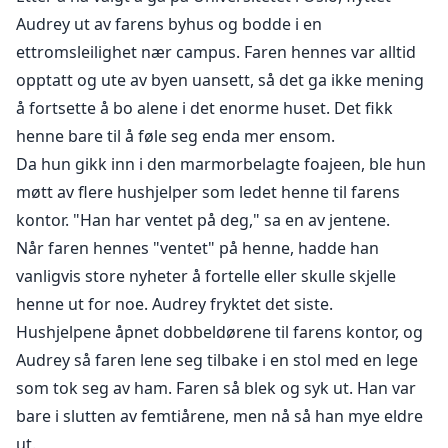
Audrey ut av farens byhus og bodde i en
ettromsleilighet nær campus. Faren hennes var alltid
opptatt og ute av byen uansett, så det ga ikke mening
å fortsette å bo alene i det enorme huset. Det fikk
henne bare til å føle seg enda mer ensom.
Da hun gikk inn i den marmorbelagte foajeen, ble hun
møtt av flere hushjelper som ledet henne til farens
kontor. "Han har ventet på deg," sa en av jentene.
Når faren hennes "ventet" på henne, hadde han
vanligvis store nyheter å fortelle eller skulle skjelle
henne ut for noe. Audrey fryktet det siste.
Hushjelpene åpnet dobbeldørene til farens kontor, og
Audrey så faren lene seg tilbake i en stol med en lege
som tok seg av ham. Faren så blek og syk ut. Han var
bare i slutten av femtiårene, men nå så han mye eldre
ut.