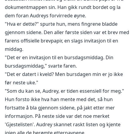
dokumentmappen sin. Han gikk rundt bordet og la
dem foran Audreys forvirrede øyne.
"Hva er dette?" spurte hun, mens fingrene bladde
gjennom sidene. Den aller første siden var et brev med
farens offisielle brevpapir, en slags invitasjon til en
middag.
"Det er en invitasjon til en bursdagsmiddag. Din
bursdagsmiddag," svarte faren.
"Det er datert i kveld? Men bursdagen min er jo ikke
før neste uke."
"Som du kan se, Audrey, er tiden essensiell for meg."
Hun forsto ikke hva han mente med det, så hun
fortsatte å bla gjennom sidene, på jakt etter mer
informasjon. På neste side var det noe merket
'Gjestelisten'. Audrey skannet raskt listen og kjente
igjen alle de berømte etternavnene.