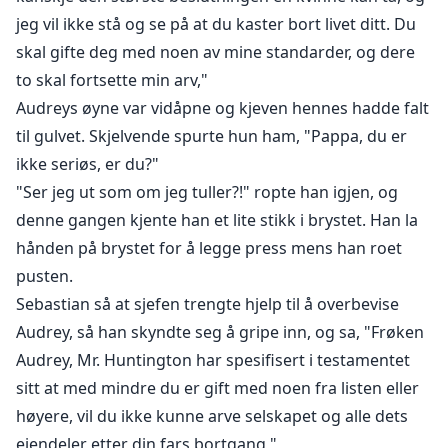
jeg vil ikke stå og se på at du kaster bort livet ditt. Du
skal gifte deg med noen av mine standarder, og dere
to skal fortsette min arv,"
Audreys øyne var vidåpne og kjeven hennes hadde falt
til gulvet. Skjelvende spurte hun ham, "Pappa, du er
ikke seriøs, er du?"
"Ser jeg ut som om jeg tuller?!" ropte han igjen, og
denne gangen kjente han et lite stikk i brystet. Han la
hånden på brystet for å legge press mens han roet
pusten.
Sebastian så at sjefen trengte hjelp til å overbevise
Audrey, så han skyndte seg å gripe inn, og sa, "Frøken
Audrey, Mr. Huntington har spesifisert i testamentet
sitt at med mindre du er gift med noen fra listen eller
høyere, vil du ikke kunne arve selskapet og alle dets
eiendeler etter din fars bortgang,"