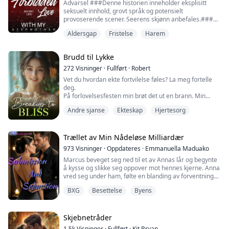
begynner å rakne, blir jeg revet i to. Skal jeg klamre
Advarsel ###Denne historien inneholder eksplisitt
fare?
meg til hatet som har holdt meg oppe, eller våge å gi
seksuelt innhold, grovt språk og potensielt
kjærligheten en ny sjanse?
provoserende scener. Seerens skjønn anbefales.###
Les den vakre historien for å finne ut!
Benjamin er en eliteleiemorder, som utfører et
Aldersgap
Fristelse
Harem
topphemmelig oppdrag midt i krigens kaos, et oppdrag
som symboliserer den høyeste ære for enhver
leiemorder. Men under et kritisk øyeblikk av oppdraget,
Brudd til Lykke
mottar Benjamin en telefon hjemmefra—faren hans
har dødd under mystiske omstendigheter, innhyllet i en
272
Visninger
·
Fullført
·
Robert
enorm hemmelighet. Han skynder seg hjem for å
Vet du hvordan ekte fortvilelse føles? La meg fortelle
undersøke farens død, og blir forbløffet over å oppdage
deg.
at hans første hinder er en forførende kvinne han nå
På forlovelsesfesten min brøt det ut en brann. Min
må kalle 'stemor.' Kan denne vakre, sensuelle og
forlovede stormet heroisk inn i flammene. Men han
ungdommelige stemoren være knyttet til farens
Andre sjanse
Ekteskap
Hjertesorg
kom ikke for å redde meg—han reddet en annen
uventede bortgang? Konfrontert med hennes
kvinne.
misforståelser, hvilken vei skal Benjamin velge? Dette
I det øyeblikket falt verden min i grus.
dilemmaet krever dyp ettertanke fra ham.
Trællet av Min Nådeløse Milliardær
973
Visninger
·
Oppdateres
·
Emmanuella Maduako
Marcus beveget seg ned til et av Annas lår og begynte
å kysse og slikke seg oppover mot hennes kjerne. Anna
vred seg under ham, følte en blanding av forventning
og nervøsitet. Hun hadde aldri blitt berørt på denne
BXG
Besettelse
Byens
måten før, og tanken på å være fullstendig eksponert
for Marcus gjorde henne både redd og opphisset.
Så tok han av henne trusen og luktet på den.
Skjebnetråder
1.5k
Visninger
·
Fullført
·
Kit Bryan