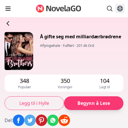
Å gifte seg med milliardærbrødrene
Aflyingwhale
·
Fullført
·
201.4k Ord
348
350
104
Populær
Visninger
Lagt til
Legg til i Hylle
Begynn å Lese
Del
: