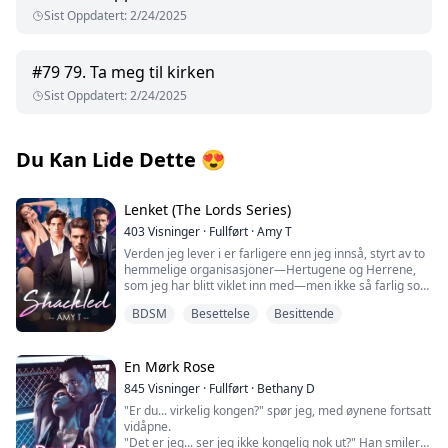
Sist Oppdatert
:
2/24/2025
#
79
79. Ta meg til kirken
Sist Oppdatert
:
2/24/2025
Du Kan Lide Dette
😍
Lenket (The Lords Series)
403
Visninger
·
Fullført
·
Amy T
Verden jeg lever i er farligere enn jeg innså, styrt av to
hemmelige organisasjoner—Hertugene og Herrene,
som jeg har blitt viklet inn med—men ikke så farlig som
den forræderske mannen min far, en hertug av Veross
BDSM
Besettelse
Besittende
by, insisterer på at jeg må gifte meg med. Jeg rømte før
han kunne få klørne i meg. Jeg er tvunget til å be min
tidligere bestevenn—Alekos—om hjelp. Alekos går
med på det, men han har en pris. Jeg må bli ikke bare
En Mørk Rose
hans kvinne, men også hans to venners. Hva valg har
845
Visninger
·
Fullført
·
Bethany D
jeg? Så jeg går med på forslaget hans.
"Er du... virkelig kongen?" spør jeg, med øynene fortsatt
vidåpne.
Jeg trodde Alekos, Reyes og Stefan ville være min
"Det er jeg... ser jeg ikke kongelig nok ut?" Han smiler
frelse, men de viser raskt at de er som enhver annen