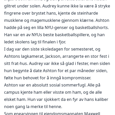
glitret under solen. Audrey kunne ikke la være å stryke
fingrene over brystet hans, kjente de steinharde
musklene og magemusklene gjennom klærne. Ashton
hadde på seg en lilla NYU-genser og basketballshorts.
Han var en av NYUs beste basketballspillere, og han
ledet skolens lag til finalen i fjor.
I dag var den siste skoledagen for semesteret, og
Ashtons lagkamerat, Jackson, arrangerte en stor fest i
sitt frat-hus. Audrey var ikke så glad i fester, men siden
hun begynte å date Ashton for et par måneder siden,
følte hun behovet for å inngå kompromisser.
Ashton var en absolutt sosial sommerfugl. Alle på
campus kjente ham eller visste om ham, og de alle
elsket ham. Hun var sjokkert da en fyr av hans kaliber
noen gang la merke til henne.
Som enearvingen til eiendomsmagnaten Maxwell