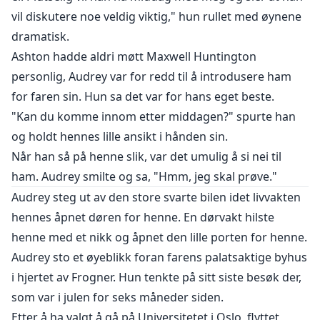
vil diskutere noe veldig viktig," hun rullet med øynene
dramatisk.
Ashton hadde aldri møtt Maxwell Huntington
personlig, Audrey var for redd til å introdusere ham
for faren sin. Hun sa det var for hans eget beste.
"Kan du komme innom etter middagen?" spurte han
og holdt hennes lille ansikt i hånden sin.
Når han så på henne slik, var det umulig å si nei til
ham. Audrey smilte og sa, "Hmm, jeg skal prøve."
Audrey steg ut av den store svarte bilen idet livvakten
hennes åpnet døren for henne. En dørvakt hilste
henne med et nikk og åpnet den lille porten for henne.
Audrey sto et øyeblikk foran farens palatsaktige byhus
i hjertet av Frogner. Hun tenkte på sitt siste besøk der,
som var i julen for seks måneder siden.
Etter å ha valgt å gå på Universitetet i Oslo, flyttet