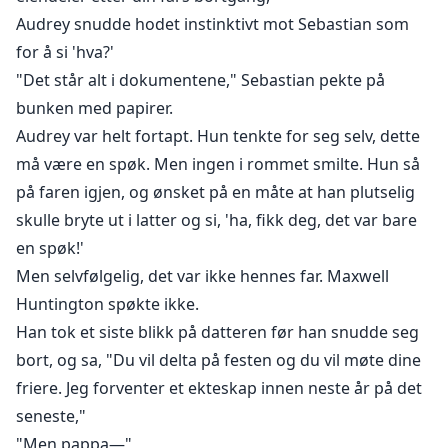
Audrey snudde hodet instinktivt mot Sebastian som
for å si 'hva?'
"Det står alt i dokumentene," Sebastian pekte på
bunken med papirer.
Audrey var helt fortapt. Hun tenkte for seg selv, dette
må være en spøk. Men ingen i rommet smilte. Hun så
på faren igjen, og ønsket på en måte at han plutselig
skulle bryte ut i latter og si, 'ha, fikk deg, det var bare
en spøk!'
Men selvfølgelig, det var ikke hennes far. Maxwell
Huntington spøkte ikke.
Han tok et siste blikk på datteren før han snudde seg
bort, og sa, "Du vil delta på festen og du vil møte dine
friere. Jeg forventer et ekteskap innen neste år på det
seneste,"
"Men pappa—"