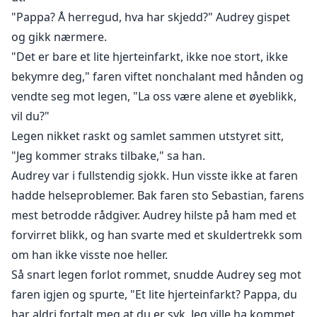
"Pappa? Å herregud, hva har skjedd?" Audrey gispet
og gikk nærmere.
"Det er bare et lite hjerteinfarkt, ikke noe stort, ikke
bekymre deg," faren viftet nonchalant med hånden og
vendte seg mot legen, "La oss være alene et øyeblikk,
vil du?"
Legen nikket raskt og samlet sammen utstyret sitt,
"Jeg kommer straks tilbake," sa han.
Audrey var i fullstendig sjokk. Hun visste ikke at faren
hadde helseproblemer. Bak faren sto Sebastian, farens
mest betrodde rådgiver. Audrey hilste på ham med et
forvirret blikk, og han svarte med et skuldertrekk som
om han ikke visste noe heller.
Så snart legen forlot rommet, snudde Audrey seg mot
faren igjen og spurte, "Et lite hjerteinfarkt? Pappa, du
har aldri fortalt meg at du er syk. Jeg ville ha kommet