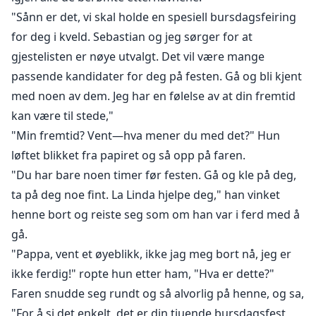
"Sånn er det, vi skal holde en spesiell bursdagsfeiring
for deg i kveld. Sebastian og jeg sørger for at
gjestelisten er nøye utvalgt. Det vil være mange
passende kandidater for deg på festen. Gå og bli kjent
med noen av dem. Jeg har en følelse av at din fremtid
kan være til stede,"
"Min fremtid? Vent—hva mener du med det?" Hun
løftet blikket fra papiret og så opp på faren.
"Du har bare noen timer før festen. Gå og kle på deg,
ta på deg noe fint. La Linda hjelpe deg," han vinket
henne bort og reiste seg som om han var i ferd med å
gå.
"Pappa, vent et øyeblikk, ikke jag meg bort nå, jeg er
ikke ferdig!" ropte hun etter ham, "Hva er dette?"
Faren snudde seg rundt og så alvorlig på henne, og sa,
"For å si det enkelt, det er din tjuende bursdagsfest,