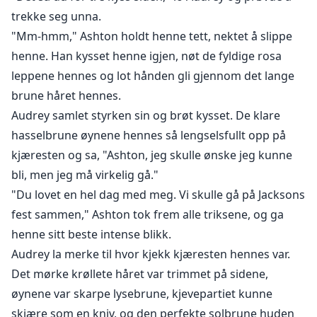
trekke seg unna.
"Mm-hmm," Ashton holdt henne tett, nektet å slippe
henne. Han kysset henne igjen, nøt de fyldige rosa
leppene hennes og lot hånden gli gjennom det lange
brune håret hennes.
Audrey samlet styrken sin og brøt kysset. De klare
hasselbrune øynene hennes så lengselsfullt opp på
kjæresten og sa, "Ashton, jeg skulle ønske jeg kunne
bli, men jeg må virkelig gå."
"Du lovet en hel dag med meg. Vi skulle gå på Jacksons
fest sammen," Ashton tok frem alle triksene, og ga
henne sitt beste intense blikk.
Audrey la merke til hvor kjekk kjæresten hennes var.
Det mørke krøllete håret var trimmet på sidene,
øynene var skarpe lysebrune, kjevepartiet kunne
skjære som en kniv, og den perfekte solbrune huden