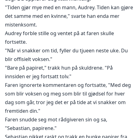
"Tiden gjør mye med en mann, Audrey. Tiden kan gjøre
det samme med en kvinne," svarte han enda mer
mistenksomt.
Audrey forble stille og ventet på at faren skulle
fortsette.
"Når vi snakker om tid, fyller du tjueen neste uke. Du
blir offisielt voksen."
"Bare på papiret," trakk hun på skuldrene. "På
innsiden er jeg fortsatt tolv."
Faren ignorerte kommentaren og fortsatte, "Med deg
som blir voksen og meg som blir til gjødsel for hver
dag som går, tror jeg det er på tide at vi snakker om
fremtiden din."
Faren snudde seg mot rådgiveren sin og sa,
"Sebastian, papirene."
Sebastian nikket raskt og trakk en bunke papirer fra