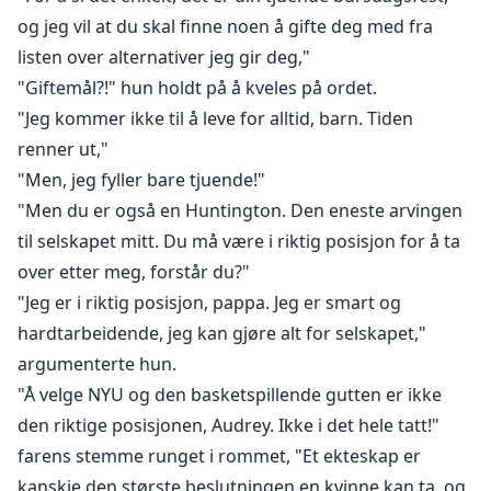
og jeg vil at du skal finne noen å gifte deg med fra
listen over alternativer jeg gir deg,"
"Giftemål?!" hun holdt på å kveles på ordet.
"Jeg kommer ikke til å leve for alltid, barn. Tiden
renner ut,"
"Men, jeg fyller bare tjuende!"
"Men du er også en Huntington. Den eneste arvingen
til selskapet mitt. Du må være i riktig posisjon for å ta
over etter meg, forstår du?"
"Jeg er i riktig posisjon, pappa. Jeg er smart og
hardtarbeidende, jeg kan gjøre alt for selskapet,"
argumenterte hun.
"Å velge NYU og den basketspillende gutten er ikke
den riktige posisjonen, Audrey. Ikke i det hele tatt!"
farens stemme runget i rommet, "Et ekteskap er
kanskje den største beslutningen en kvinne kan ta, og