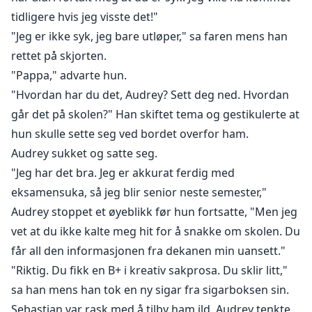
tidligere hvis jeg visste det!"
"Jeg er ikke syk, jeg bare utløper," sa faren mens han
rettet på skjorten.
"Pappa," advarte hun.
"Hvordan har du det, Audrey? Sett deg ned. Hvordan
går det på skolen?" Han skiftet tema og gestikulerte at
hun skulle sette seg ved bordet overfor ham.
Audrey sukket og satte seg.
"Jeg har det bra. Jeg er akkurat ferdig med
eksamensuka, så jeg blir senior neste semester,"
Audrey stoppet et øyeblikk før hun fortsatte, "Men jeg
vet at du ikke kalte meg hit for å snakke om skolen. Du
får all den informasjonen fra dekanen min uansett."
"Riktig. Du fikk en B+ i kreativ sakprosa. Du sklir litt,"
sa han mens han tok en ny sigar fra sigarboksen sin.
Sebastian var rask med å tilby ham ild. Audrey tenkte