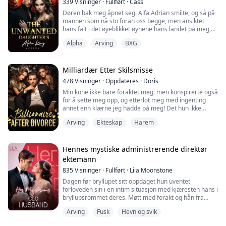
339
Visninger
·
Fullført
·
Cass
Døren bak meg åpnet seg. Alfa Adrian smilte, og så på
mannen som nå sto foran oss begge, men ansiktet
hans falt i det øyeblikket øynene hans landet på meg,
sjokk og avsky fylte blikket hans.
Alpha
Arving
BXG
"Alfakonge Rhys." Adrian forsøkte å skjule sin avsky.
"Jeg må beklage. Denne tåpelige tjeneren skjønte ikke
at vi skulle møtes her."
Milliardær Etter Skilsmisse
478
Visninger
·
Oppdateres
·
Doris
Jeg nikket forsiktig. Dette var Alfakongen. Ingenting
Min kone ikke bare foraktet meg, men konspirerte også
godt kunne komme ut ...
for å sette meg opp, og etterlot meg med ingenting
annet enn klærne jeg hadde på meg! Det hun ikke
visste, var at jeg var den mystiske hovedpersonen som
Arving
Ekteskap
Harem
i hemmelighet hadde hjulpet henne de siste tre årene.
Etter skilsmissen arvet jeg til og med en enorm formue
på hundre milliarder dollar! Fylt med dyp anger da hun
fikk vite sannheten, knelte h...
Hennes mystiske administrerende direktør
ektemann
835
Visninger
·
Fullført
·
Lila Moonstone
Dagen før bryllupet sitt oppdaget hun uventet
forloveden sin i en intim situasjon med kjæresten hans i
bryllupsrommet deres. Møtt med forakt og hån fra
drittsekken, var den eneste som kom for å ta ham på
Arving
Fusk
Hevn og svik
fersken sammen med henne en mann hun bare hadde
møtt én gang. Han dro henne med til folkeregisteret,