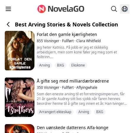
Best Arving Stories & Novels Collection
Forlat den gamle kjærligheten
855
Visninger
·
Fullført
·
Clara Whitfield
Jeg heter Katniss. På jobb er jeg et skikkelig
arbeidsjern, men som kone føler jeg meg som et
feiltrinn.
Arving
BXG
Ekskone
Mannen min har vært utro med utallige kvinner:
sekretæren sin, den første han elsket, ei venninne fra
barndommen …
Å gifte seg med milliardærbrødrene
Men det var ikke før jeg så ham gå inn på et hotell med
350
Visninger
·
Fullført
·
Aflyingwhale
en annen kvinne, forsvinne gjennom glassdørene og
Som den eneste arving til et forretningsimperium, får
inn i den varme lobbyen, at jeg endelig skjønte at nok
21 år gamle Audrey sitt livs sjokk når faren hennes
var nok. Jeg orke...
beordrer henne til å gifte seg innen et år. Han tvinger
henne til å delta på en fest med en liste over alle
Arrangert ekteskap
Arving
BXG
potensielle friere som oppfyller hans standarder. Men
mens Audrey planlegger sin flukt fra festen, faller hun i
hendene på Vanderbilt-brødrene. Caspian, den eldre
broren, er en kjekk og ...
Den uønskede datterens Alfa-konge