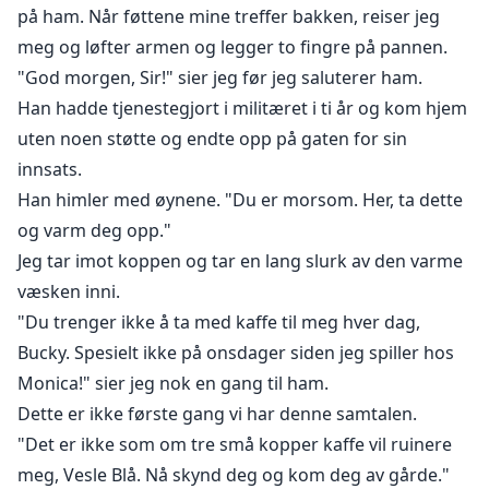
på ham. Når føttene mine treffer bakken, reiser jeg
Vi er fra forskjellige verdener, og det betyr at til slutt vil
meg og løfter armen og legger to fingre på pannen.
disse verdenene kollidere og med det kommer
"God morgen, Sir!" sier jeg før jeg saluterer ham.
katastrofen klar til å rive hele planen fra hverandre. Du
Han hadde tjenestegjort i militæret i ti år og kom hjem
vet, bare en vanlig tirsdag.
uten noen støtte og endte opp på gaten for sin
Så hva gjør to mennesker når alt begynner å gå galt?
innsats.
Han himler med øynene. "Du er morsom. Her, ta dette
Vel, la meg fortelle deg...
og varm deg opp."
Jeg tar imot koppen og tar en lang slurk av den varme
væsken inni.
"Du trenger ikke å ta med kaffe til meg hver dag,
Bucky. Spesielt ikke på onsdager siden jeg spiller hos
Monica!" sier jeg nok en gang til ham.
Dette er ikke første gang vi har denne samtalen.
"Det er ikke som om tre små kopper kaffe vil ruinere
meg, Vesle Blå. Nå skynd deg og kom deg av gårde."