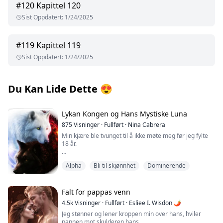
#
120
Kapittel 120
Sist Oppdatert
:
1/24/2025
#
119
Kapittel 119
Sist Oppdatert
:
1/24/2025
Du Kan Lide Dette
😍
Lykan Kongen og Hans Mystiske Luna
875
Visninger
·
Fullført
·
Nina Cabrera
Min kjære ble tvunget til å ikke møte meg før jeg fylte
18 år.
Duften av sandeltre og lavendel invaderer sansene
Alpha
Bli til skjønnhet
Dominerende
mine, og lukten blir sterkere.
Jeg reiser meg og lukker øynene, så kjenner jeg
kroppen sakte begynne å følge duften.
Jeg åpner øynene og møter et par nydelige grå øyne
Falt for pappas venn
som stirrer tilbake inn i mine grønne/hasselbrune.
4.5k
Visninger
·
Fullført
·
Esliee I. Wisdon 🌶
Samtidig kommer ordet "Kjære" ut av våre munner,
Jeg stønner og lener kroppen min over hans, hviler
og han tar tak i meg og kysser meg til vi må stoppe for
pannen mot skulderen hans.