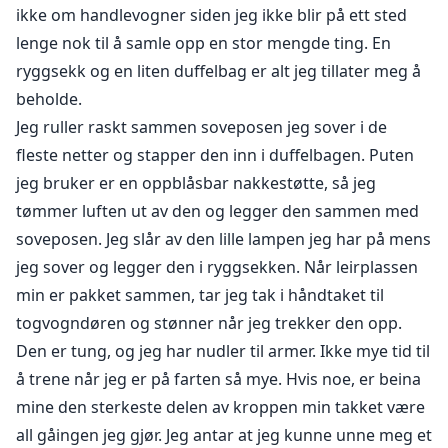
ikke om handlevogner siden jeg ikke blir på ett sted
"Et forslag til meg? Hva mener du?"
lenge nok til å samle opp en stor mengde ting. En
ryggsekk og en liten duffelbag er alt jeg tillater meg å
"Et forslag? Det betyr-"
beholde.
Jeg ruller raskt sammen soveposen jeg sover i de
Jeg vifter med hånden. "Ikke det! Jeg er ikke en idiot.
fleste netter og stapper den inn i duffelbagen. Puten
Jeg mener hvilket forslag?"
jeg bruker er en oppblåsbar nakkestøtte, så jeg
tømmer luften ut av den og legger den sammen med
"Jeg vil at du skal gifte deg med meg," sier han med et
soveposen. Jeg slår av den lille lampen jeg har på mens
alvorlig ansikt.
jeg sover og legger den i ryggsekken. Når leirplassen
Så du lurer sikkert på hvordan en kvinne som bor i en
min er pakket sammen, tar jeg tak i håndtaket til
forlatt togvogn ender opp gift med en stor
togvogndøren og stønner når jeg trekker den opp.
teknologimilliardær.
Den er tung, og jeg har nudler til armer. Ikke mye tid til
å trene når jeg er på farten så mye. Hvis noe, er beina
Vel, det er enkelt. Vi løp rett inn i hverandre, låste blikk
mine den sterkeste delen av kroppen min takket være
og resten er historie.
all gåingen jeg gjør. Jeg antar at jeg kunne unne meg et