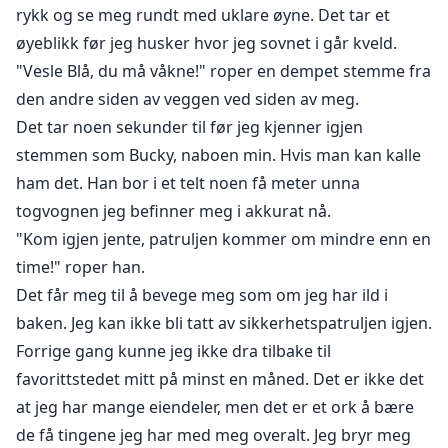
mitt blir stramt. Synet mitt blir uklart og jeg registrerer
rykk og se meg rundt med uklare øyne. Det tar et
at jeg faller rett før alt blir svart.
øyeblikk før jeg husker hvor jeg sovnet i går kveld.
"Vesle Blå, du må våkne!" roper en dempet stemme fra
"Slapp av, frøken Riley, dette er Mr. Rhodes, en donor
den andre siden av veggen ved siden av meg.
til sykehuset vårt. Denne kvinnen er hans forlovede.
Det tar noen sekunder til før jeg kjenner igjen
Jeg tar det herfra," sier legen og trer til side for å la
stemmen som Bucky, naboen min. Hvis man kan kalle
sykepleieren gå ut.
ham det. Han bor i et telt noen få meter unna
togvognen jeg befinner meg i akkurat nå.
Jeg ser henne skynde seg bort før jeg fokuserer på
"Kom igjen jente, patruljen kommer om mindre enn en
legen. Han er en eldre mann med hvitt hår og et
time!" roper han.
vennlig ansikt, men han gir meg rare vibber.
Det får meg til å bevege meg som om jeg har ild i
baken. Jeg kan ikke bli tatt av sikkerhetspatruljen igjen.
Vent...sa han nettopp forlovede?
Forrige gang kunne jeg ikke dra tilbake til
"Unnskyld, hva sa du?" spør jeg.
favorittstedet mitt på minst en måned. Det er ikke det
at jeg har mange eiendeler, men det er et ork å bære
"Jeg har et forslag til deg," sier mannen.
de få tingene jeg har med meg overalt. Jeg bryr meg