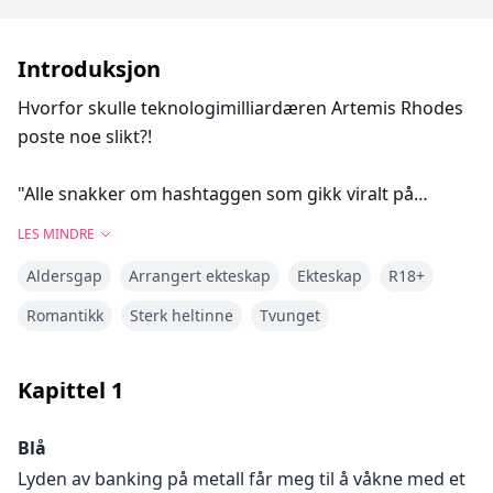
Introduksjon
Hvorfor skulle teknologimilliardæren Artemis Rhodes
poste noe slikt?!
"Alle snakker om hashtaggen som gikk viralt på
mindre enn noen få timer. Likevel har denne jenta blitt
LES MINDRE
et mysterium alle vil løse. Faktisk har vi bilder fra flere
Aldersgap
Arrangert ekteskap
Ekteskap
R18+
personer som har sett jenta i virkeligheten."
Romantikk
Sterk heltinne
Tvunget
Skjermen på telefonen er liten, men jeg ser flere bilder
av meg blinke på skjermen. Dette kan ikke skje!
Kapittel
1
Du vet den panikkangsten jeg har prøvd å
Blå
undertrykke? Vel, den kommer tilbake med hevn. Det
Lyden av banking på metall får meg til å våkne med et
føles som om all luft blir sugd ut av meg og brystet