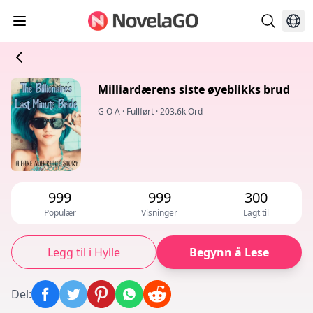
Milliardærens siste øyeblikks brud
G O A
·
Fullført
·
203.6k Ord
999
999
300
Populær
Visninger
Lagt til
Legg til i Hylle
Begynn å Lese
Del
: