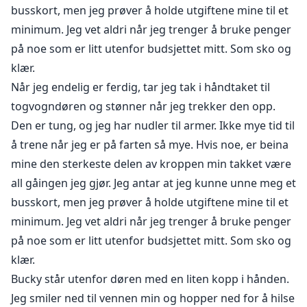
busskort, men jeg prøver å holde utgiftene mine til et
Ok, nei, det er ikke akkurat slik det skjedde. Se,
minimum. Jeg vet aldri når jeg trenger å bruke penger
Artemis Rhodes er i en knipe. Han trenger en brud
på noe som er litt utenfor budsjettet mitt. Som sko og
innen sin neste bursdag...om seks dager. Så hva gjør
klær.
han? Han jakter meg ned som en gal stalker og tilbyr
Når jeg endelig er ferdig, tar jeg tak i håndtaket til
meg en haug med penger for å gifte meg med ham.
togvogndøren og stønner når jeg trekker den opp.
Den er tung, og jeg har nudler til armer. Ikke mye tid til
Galskap, ikke sant?
å trene når jeg er på farten så mye. Hvis noe, er beina
Selvfølgelig nekter jeg fordi jeg har litt verdighet, men
mine den sterkeste delen av kroppen min takket være
når verden min blir snudd på hodet har jeg ikke noe
all gåingen jeg gjør. Jeg antar at jeg kunne unne meg et
annet valg enn å akseptere. Takket være ham kan jeg
busskort, men jeg prøver å holde utgiftene mine til et
ikke gå tilbake til mitt gamle liv, og nå er jeg fanget i
minimum. Jeg vet aldri når jeg trenger å bruke penger
hans.
på noe som er litt utenfor budsjettet mitt. Som sko og
klær.
Jeg er hans opprør mot familien hans og tornen i hans
Bucky står utenfor døren med en liten kopp i hånden.
kjøtt...Hans ord, ikke mine...
Jeg smiler ned til vennen min og hopper ned for å hilse