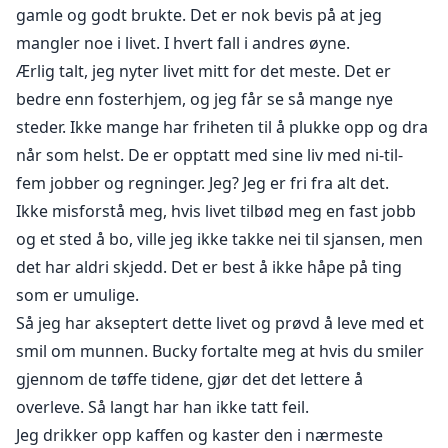
gamle og godt brukte. Det er nok bevis på at jeg
mangler noe i livet. I hvert fall i andres øyne.
Ærlig talt, jeg nyter livet mitt for det meste. Det er
bedre enn fosterhjem, og jeg får se så mange nye
steder. Ikke mange har friheten til å plukke opp og dra
når som helst. De er opptatt med sine liv med ni-til-
fem jobber og regninger. Jeg? Jeg er fri fra alt det.
Ikke misforstå meg, hvis livet tilbød meg en fast jobb
og et sted å bo, ville jeg ikke takke nei til sjansen, men
det har aldri skjedd. Det er best å ikke håpe på ting
som er umulige.
Så jeg har akseptert dette livet og prøvd å leve med et
smil om munnen. Bucky fortalte meg at hvis du smiler
gjennom de tøffe tidene, gjør det det lettere å
overleve. Så langt har han ikke tatt feil.
Jeg drikker opp kaffen og kaster den i nærmeste