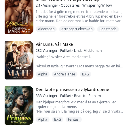
andre kjekke gutter, angret han.
gutten ved Patricias side? Hvorfor ligner han så mye på
2.1k
Visninger
·
Oppdateres
·
Whispering Willow
Martin, djevelen selv?
I stedet for å gifte meg med en frastøtende blind date,
ville jeg heller foretrekke et raskt bryllup med en kjekk
eldre mann. Det jeg derimot ikke hadde forutsett, var
at denne mannen jeg hastig giftet meg med, skulle vise
Aldersgap
Arrangert ekteskap
Besittende
seg å være ikke bare snill og omsorgsfull, men også en
skjult milliardær...
(Jeg anbefaler på det sterkeste en fengslende bok som
Vår Luna, Vår Make
jeg ikke klarte å legge fra meg på tre dager og netter.
232
Visninger
·
Fullført
·
Linda Middleman
Den er utrolig engasjerende og et must å lese. Tittelen
"Vakker," hvisker Ares med et smil.
på boken er "Giftet inn i rikdom, eksen går amok". Du
kan finne den ved å søke etter den i søkefeltet.)
"Absolutt nydelig," svarer Eros mens begge tar en hånd
og plasserer et søtt, men forsiktig kyss på den.
Alpha
Andre sjanse
BXG
"Takk," rødmer jeg. "Dere er begge kjekke også."
"Men du, vår vakre partner, overstråler alle," hvisker
Den tapte prinsessen av lykantropene
Ares mens han beveger seg for å trekke meg inn i sin
333
Visninger
·
Fullført
·
Beatrice Putnam
omfavnelse, og forsegler våre lepper med et kyss.
Han hjelper meg forsiktig med å ta av skjorten. Jeg
skjuler meg med armene.
Athena Moonblood er en jente uten en flokk eller
"Nei, vær så snill, la meg se på deg. Jeg vil se din vakre
familie. Etter å ha akseptert avvisningen fra sin partner,
kropp," sier han.
sliter Athena til hennes Andre Sjanses Partner dukker
Alpha
BXG
Fantasi
Hvordan kunne han si at jeg var vakker med arr over
opp.
hele kroppen? Jeg har ikke annet enn hud og bein. Tårer