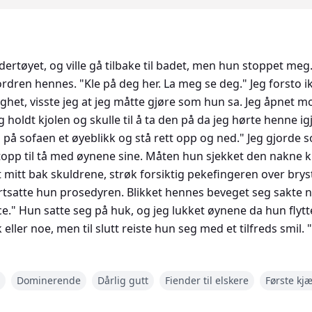
dertøyet, og ville gå tilbake til badet, men hun stoppet meg
ordren hennes. "Kle på deg her. La meg se deg." Jeg forsto
het, visste jeg at jeg måtte gjøre som hun sa. Jeg åpnet 
 holdt kjolen og skulle til å ta den på da jeg hørte henne ig
n på sofaen et øyeblikk og stå rett opp og ned." Jeg gjorde s
pp til tå med øynene sine. Måten hun sjekket den nakne kr
t mitt bak skuldrene, strøk forsiktig pekefingeren over brys
ortsatte hun prosedyren. Blikket hennes beveget seg sakte
ce." Hun satte seg på huk, og jeg lukket øynene da hun flyt
 eller noe, men til slutt reiste hun seg med et tilfreds smil.
min vil like det også. Huden din er fin og myk, og du er musk
ertøyet først, deretter kjolen, Alice." Jeg hadde mange ting 
Dominerende
Dårlig gutt
Fiender til elskere
Første kjæ
tedet og tiden da jeg sverget til meg selv at jeg en dag skull