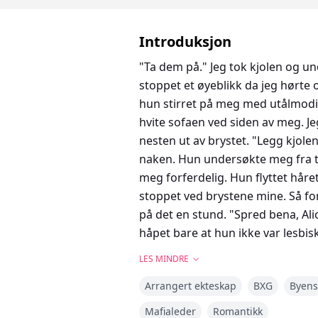
Introduksjon
"Ta dem på." Jeg tok kjolen og un
stoppet et øyeblikk da jeg hørte 
hun stirret på meg med utålmodig
hvite sofaen ved siden av meg. Jeg
nesten ut av brystet. "Legg kjole
naken. Hun undersøkte meg fra to
meg forferdelig. Hun flyttet håre
stoppet ved brystene mine. Så f
på det en stund. "Spred bena, Ali
håpet bare at hun ikke var lesbisk
slik. Jeg er sikker på at sønnen 
LES MINDRE
perfekt for min Gideon. Ta på und
Arrangert ekteskap
BXG
Byens
Jeg ville bare rømme, og det var s
Mafialeder
Romantikk