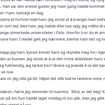
s. Han var den eneste gutten jeg noen gang hadde kommet n
ket i ham, kanskje en dag.
starte et forhold med ham. Jeg visste at å krangle med stefa
en som led, ikke ham. Jeg hadde ikke noe valg; jeg måtte dra
mange utmerkede universiteter i Oslo. Hvorfor tror du et am
 svare ham. I stedet gikk jeg nærmere, klemte ham tett og h
lapp jeg ham, kysset kinnet hans og skyndte meg inn i kjør
den av bussen. Jeg visste at å se den triste skikkelsen hans s
fullstendig. Jeg tørket bort tårene og prøvde å se det kj
 se noe.
ata mi. Jeg ville gå litt, håpet det ville klarne tankene mine
sdøren, hørte jeg stemmen til mamma. "Alice, er det deg? 
ikker på om hun hadde laget middag til oss alle, men jeg gikk
ider ventet på oss.