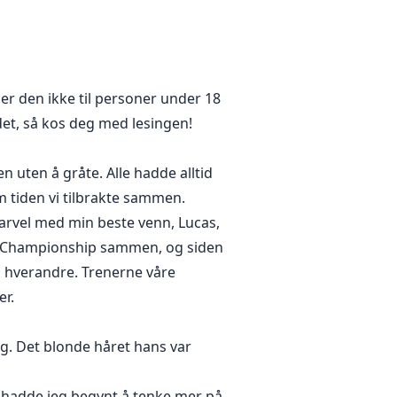
høydepunkt da hennes grusomme
 sønn. Alice antar at det må være
del av en velkjent kriminell
ller vil hun klare å rømme før det
ler den ikke til personer under 18
et, så kos deg med lesingen!
 uten å gråte. Alle hadde alltid
m tiden vi tilbrakte sammen.
farvel med min beste venn, Lucas,
nior Championship sammen, og siden
til hverandre. Trenerne våre
er.
g. Det blonde håret hans var
g hadde jeg begynt å tenke mer på