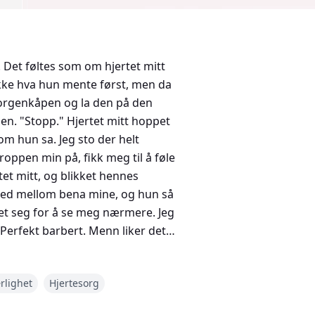
. Det føltes som om hjertet mitt
 ikke hva hun mente først, men da
morgenkåpen og la den på den
jen. "Stopp." Hjertet mitt hoppet
om hun sa. Jeg sto der helt
oppen min på, fikk meg til å føle
tet mitt, og blikket hennes
 ned mellom bena mine, og hun så
tet seg for å se meg nærmere. Jeg
 "Perfekt barbert. Menn liker det
uløs, men ikke for mye. Du er
å si, men jeg svelget dem tilbake.
rlighet
Hjertesorg
e lykkes.