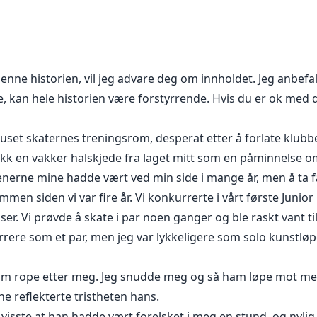
ker kunstløper. Karrieren hennes er i ferd med å nå sitt 
nde familie, Sullivan-familien, for å bli kona til deres yngste
gifte seg med en fremmed jente, spesielt hvis familien er en 
e å smelte de iskalde hjertene på, slik at de lar henne gå? E
enne historien, vil jeg advare deg om innholdet. Jeg anbefa
 kan hele historien være forstyrrende. Hvis du er ok med d
set skaternes treningsrom, desperat etter å forlate klubben
ikk en vakker halskjede fra laget mitt som en påminnelse o
Trenerne mine hadde vært ved min side i mange år, men å ta 
ammen siden vi var fire år. Vi konkurrerte i vårt første Ju
anser. Vi prøvde å skate i par noen ganger og ble raskt vant 
urrere som et par, men jeg var lykkeligere som solo kunstløp
ham rope etter meg. Jeg snudde meg og så ham løpe mot me
ne reflekterte tristheten hans.
 visste at han hadde vært forelsket i meg en stund, og nyli