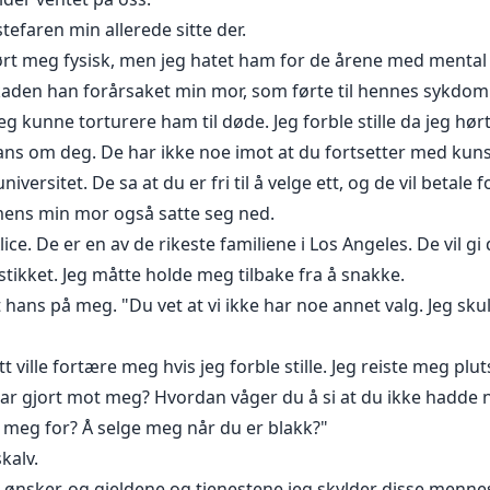
stefaren min allerede sitte der.
rørt meg fysisk, men jeg hatet ham for de årene med menta
kaden han forårsaket min mor, som førte til hennes sykdom
jeg kunne torturere ham til døde. Jeg forble stille da jeg hø
vans om deg. De har ikke noe imot at du fortsetter med kun
versitet. De sa at du er fri til å velge ett, og de vil betale f
e mens min mor også satte seg ned.
lice. De er en av de rikeste familiene i Los Angeles. De vil gi 
stikket. Jeg måtte holde meg tilbake fra å snakke.
 hans på meg. "Du vet at vi ikke har noe annet valg. Jeg sku
tt ville fortære meg hvis jeg forble stille. Jeg reiste meg plut
har gjort mot meg? Hvordan våger du å si at du ikke hadde n
o meg for? Å selge meg når du er blakk?"
kalv.
du ønsker, og gjeldene og tjenestene jeg skylder disse menne