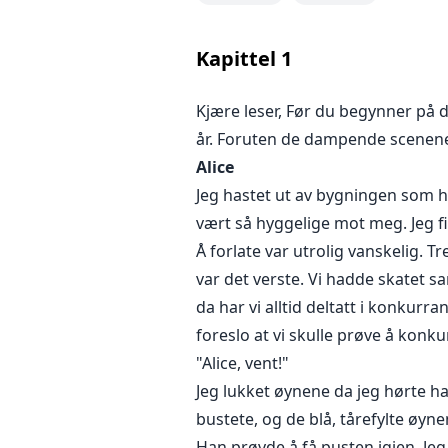
Alice er en atten år gammel, vak
stefar selger henne til en velståe
Kapittel
1
en grunn til at en kjekk mann vil 
organisasjon. Vil hun finne en måt
Kjære leser, Før du begynner på d
er for sent?
år. Foruten de dampende scenene,
Alice
Jeg hastet ut av bygningen som hu
vært så hyggelige mot meg. Jeg f
Å forlate var utrolig vanskelig. 
var det verste. Vi hadde skatet s
da har vi alltid deltatt i konkurr
foreslo at vi skulle prøve å konk
"Alice, vent!"
Jeg lukket øynene da jeg hørte 
bustete, og de blå, tårefylte øyne
Han prøvde å få pusten igjen. Jeg