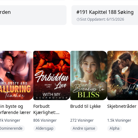
erden
#
191
Kapittel 188 Søking
Sist Oppdatert
:
6/15/2026
in byste og
Forbudt
Brudd til Lykke
Skjebnetråder
orførende lærer
Kjærlighet:
Hemmelig Liv
1k
Visninger
806
Visninger
272
Visninger
1.5k
Visninger
med Min Stemor
Dominerende
Aldersgap
Andre sjanse
Alpha