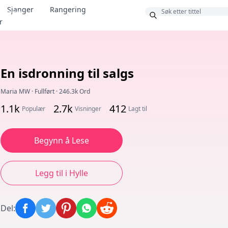
Sjanger
Rangering
Bonus
r
En isdronning til salgs
Maria MW
·
Fullført
·
246.3k Ord
1.1k
2.7k
412
Populær
Visninger
Lagt til
Begynn å Lese
Legg til i Hylle
Del
: