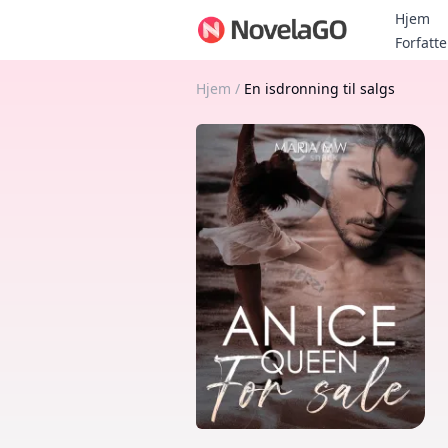
Hjem
Forfatte
Hjem
/
En isdronning til salgs