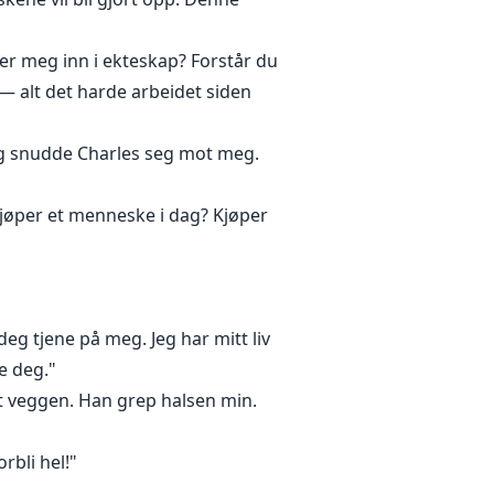
er meg inn i ekteskap? Forstår du
 — alt det harde arbeidet siden
ig snudde Charles seg mot meg.
 kjøper et menneske i dag? Kjøper
deg tjene på meg. Jeg har mitt liv
de deg."
t veggen. Han grep halsen min.
rbli hel!"