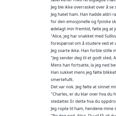
Jeg ble ikke overrasket over å se 
Jeg hatet ham. Han hadde aldri 
for den emosjonelle og fysiske s
ødelagt min fremtid, følte jeg at 
"Alice, jeg har snakket med Sulli
forespørsel om å studere ved et uni
Jeg svarte ikke. Han forble still
"Jeg sender deg til et godt sted, A
Mens han fortsatte, la jeg ned be
Han sukket mens jeg følte blikket
smertefullt.
Det var nok. Jeg følte at sinnet mi
"Charles, er du klar over hva du 
stedatter. Er dette hva du oppdr
Jeg ropte til ham, hendene mine s
"Ro deg ned, Alice. Du vil få alt 