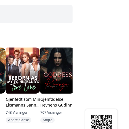
Gjenfødt som Min
Gjenfødelse:
De fire mafia
Lenket (T
Eksmanns Sanne
Hevnens Gudinne
mennene og
Series)
Kjærlighet
deres pris
743
Visninger
707
Visninger
1.1k
Visninger
403
Visning
Andre sjanse
Angre
BDSM
BDSM