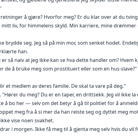
"
retninger å gjøre? Hvorfor meg? Er du klar over at du tving
er mitt liv, for himmelens skyld. Min karriere, mine drømmer
ke brydde seg. Jeg så på min mor, som senket hodet. Endel
erklærte han.
 jeg er så naiv at jeg ikke kan se hva dette handler om? Hvem
r de å bruke meg som prostituert eller som en hus-slave?"
lir et medlem av deres familie. De skal ta vare på deg."
. "Hører du meg? Du er en taper, en drittsekk. Jeg vil ikke la 
tte å bo her — selv om det betyr å gå til politiet for å anmel
oppet meg fra å si mer da han reiste seg og dyttet meg mo
e ikke vise noen svakhet.
 drar i morgen. Ikke få meg til å gjenta meg selv hvis du vil fo