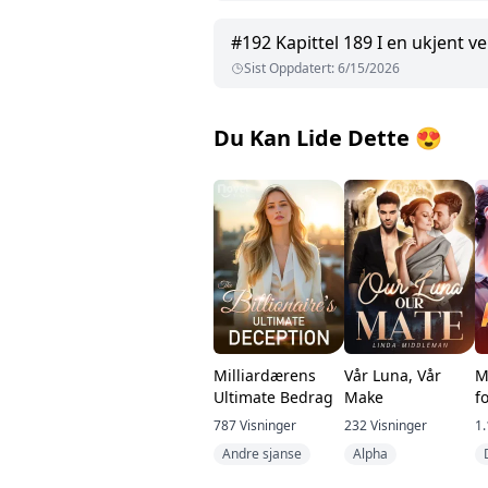
#
192
Kapittel 189 I en ukjent v
Sist Oppdatert
:
6/15/2026
Du Kan Lide Dette
😍
Milliardærens
Vår Luna, Vår
M
Ultimate Bedrag
Make
f
787
Visninger
232
Visninger
1.
Andre sjanse
Alpha