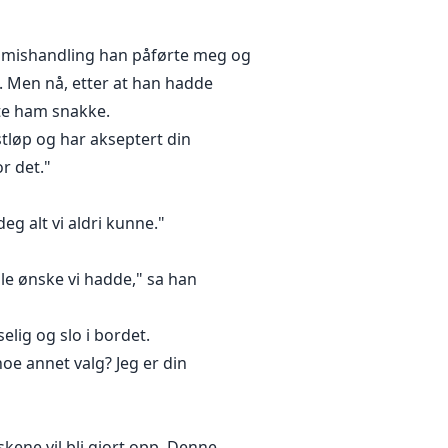
l mishandling han påførte meg og
. Men nå, etter at han hadde
rte ham snakke.
stløp og har akseptert din
or det."
deg alt vi aldri kunne."
lle ønske vi hadde," sa han
selig og slo i bordet.
oe annet valg? Jeg er din
skene vil bli gjort opp. Denne