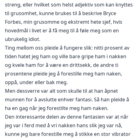
hans.
streng, eller hvilket som helst adjektiv som kan knyttes
til grusomhet, kunne brukes til å beskrive Bryce
Å, helvete. Det fikk meg til å smile, og gjorde meg enda
Forbes, min grusomme og ekstremt hete sjef, hvis
våtere. Bryce Forbes var mye røffere enn jeg hadde
hovedmål i livet er å få meg til å føle meg som en
forestilt meg.
ubrukelig idiot.
Ting mellom oss pleide å fungere slik: nitti prosent av
tiden hatet jeg ham og ville bare gripe ham i nakken
og kvele ham for å være en drittsekk, de andre ti
Anneliese Starling kunne bruke hvert synonym for
prosentene pleide jeg å forestille meg ham naken,
ordet grusomhet i ordboken for å beskrive sin
oppå, under eller bak meg.
drittsekk av en sjef, og det ville fortsatt ikke være nok.
Men dessverre var alt som skulle til at han åpnet
Bryce Forbes er selve innbegrepet av grusomhet, men
munnen for å avslutte enhver fantasi. Så han pleide å
dessverre også av uimotståelig begjær.
ha en gag når jeg forestilte meg ham naken.
Mens spenningen mellom Anne og Bryce når
Den interessante delen av denne fantasien var at når
ukontrollerbare nivåer, må Anneliese kjempe for å
jeg var i ferd med å vri nakken hans slik jeg var nå,
motstå fristelsen og vil måtte ta vanskelige valg,
kunne jeg bare forestille meg å stikke en stor vibrator