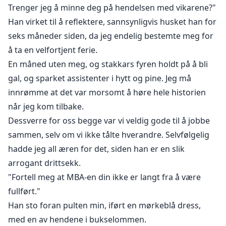
en invitasjon til å utforske farlige og ukjente territorier.
Trenger jeg å minne deg på hendelsen med vikarene?"
Han virket til å reflektere, sannsynligvis husket han for
seks måneder siden, da jeg endelig bestemte meg for
å ta en velfortjent ferie.
En måned uten meg, og stakkars fyren holdt på å bli
gal, og sparket assistenter i hytt og pine. Jeg må
innrømme at det var morsomt å høre hele historien
når jeg kom tilbake.
Dessverre for oss begge var vi veldig gode til å jobbe
sammen, selv om vi ikke tålte hverandre. Selvfølgelig
hadde jeg all æren for det, siden han er en slik
arrogant drittsekk.
"Fortell meg at MBA-en din ikke er langt fra å være
fullført."
Han sto foran pulten min, iført en mørkeblå dress,
med en av hendene i bukselommen.