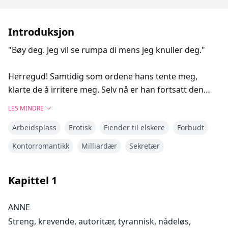
Introduksjon
"Bøy deg. Jeg vil se rumpa di mens jeg knuller deg."
Herregud! Samtidig som ordene hans tente meg,
klarte de å irritere meg. Selv nå er han fortsatt den
samme drittsekken, arrogant og sjefete som alltid,
LES MINDRE
som alltid ville ha ting på sin måte.
Arbeidsplass
Erotisk
Fiender til elskere
Forbudt
"Hvorfor skulle jeg gjøre det?" spurte jeg, mens jeg
Kontorromantikk
Milliardær
Sekretær
kjente beina mine bli svake.
Kapittel
1
"Jeg beklager hvis jeg fikk deg til å tro at du hadde noe
valg," sa han før han grep tak i håret mitt og dyttet
ANNE
overkroppen min, og tvang meg til å bøye meg over
Streng, krevende, autoritær, tyrannisk, nådeløs,
og plassere hendene på overflaten av skrivebordet