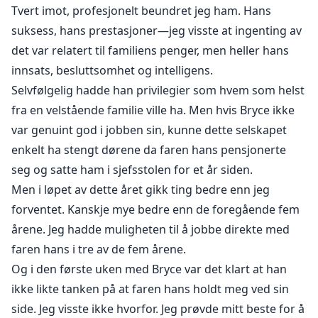
Tvert imot, profesjonelt beundret jeg ham. Hans
suksess, hans prestasjoner—jeg visste at ingenting av
det var relatert til familiens penger, men heller hans
innsats, besluttsomhet og intelligens.
Selvfølgelig hadde han privilegier som hvem som helst
fra en velstående familie ville ha. Men hvis Bryce ikke
var genuint god i jobben sin, kunne dette selskapet
enkelt ha stengt dørene da faren hans pensjonerte
seg og satte ham i sjefsstolen for et år siden.
Men i løpet av dette året gikk ting bedre enn jeg
forventet. Kanskje mye bedre enn de foregående fem
årene. Jeg hadde muligheten til å jobbe direkte med
faren hans i tre av de fem årene.
Og i den første uken med Bryce var det klart at han
ikke likte tanken på at faren hans holdt meg ved sin
side. Jeg visste ikke hvorfor. Jeg prøvde mitt beste for å