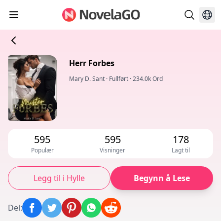
Herr Forbes
Mary D. Sant
·
Fullført
·
234.0k Ord
595
595
178
Populær
Visninger
Lagt til
Legg til i Hylle
Begynn å Lese
Del
: