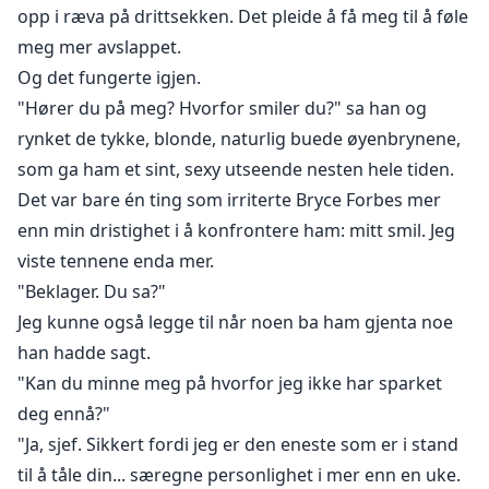
mellom å følge sine profesjonelle ambisjoner eller gi
opp i ræva på drittsekken. Det pleide å få meg til å føle
etter for sine dypeste ønsker, for til slutt er grensen
meg mer avslappet.
mellom kontoret og soverommet i ferd med å
Og det fungerte igjen.
forsvinne helt.
"Hører du på meg? Hvorfor smiler du?" sa han og
rynket de tykke, blonde, naturlig buede øyenbrynene,
Bryce vet ikke lenger hva han skal gjøre for å holde
som ga ham et sint, sexy utseende nesten hele tiden.
henne ute av tankene sine. I lang tid var Anneliese
Det var bare én ting som irriterte Bryce Forbes mer
Starling bare jenta som jobbet med faren hans, og
enn min dristighet i å konfrontere ham: mitt smil. Jeg
familiens yndling. Men dessverre for Bryce, har hun
viste tennene enda mer.
blitt en uunnværlig og provoserende kvinne som kan
"Beklager. Du sa?"
drive ham til vanvidd. Bryce vet ikke hvor mye lenger
han kan holde hendene unna henne.
Jeg kunne også legge til når noen ba ham gjenta noe
han hadde sagt.
Involvert i et farlig spill, hvor forretninger og forbudte
"Kan du minne meg på hvorfor jeg ikke har sparket
gleder flettes sammen, står Anne og Bryce overfor den
deg ennå?"
fine linjen mellom det profesjonelle og det personlige,
"Ja, sjef. Sikkert fordi jeg er den eneste som er i stand
hvor hvert blikk som utveksles, hver provokasjon, er
til å tåle din... særegne personlighet i mer enn en uke.