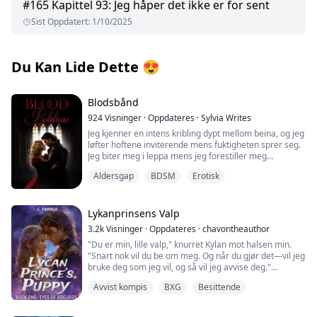
#
165
Kapittel 93: Jeg håper det ikke er for sent
Sist Oppdatert
:
1/10/2025
Du Kan Lide Dette
😍
Blodsbånd
924
Visninger
·
Oppdateres
·
Sylvia Writes
Jeg kjenner en intens kribling dypt mellom beina, og jeg
løfter hoftene inviterende mens fuktigheten sprer seg.
Jeg biter meg i leppa mens jeg forestiller meg
Aleksandr som glir sin lange, kalde tunge inn i min
Aldersgap
BDSM
Erotisk
varme, våte fitte, utforsker de stramme rosa foldene
mens han slikker meg. Brystvortene mine stivner under
det silkeaktige stoffet på nattkjolen mens varmen
skyller gjennom meg, en bølge av primitivt begjær. Men
Lykanprinsens Valp
idet jeg stønner ut navnet hans i et øyeblikk av lyst,
3.2k
Visninger
·
Oppdateres
·
chavontheauthor
kjenner jeg en kald, sterk hånd gripe rundt halsen min,
"Du er min, lille valp," knurret Kylan mot halsen min.
og presse meg ned i sengen.
"Snart nok vil du be om meg. Og når du gjør det—vil jeg
bruke deg som jeg vil, og så vil jeg avvise deg."
Hans isblå øyne glitrer grusomt i det svinnende lyset
fra peisen mens han blottlegger sine hoggtenner bare
Avvist kompis
BXG
Besittende
—
noen centimeter fra ansiktet mitt, leppene hans deler
Når Violet Hastings begynner sitt første år på Starlight
seg i et bredt smil.
Shifters Academy, ønsker hun bare to ting—å hedre