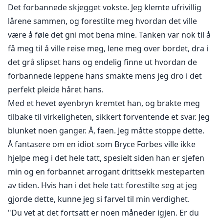
Det forbannede skjegget vokste. Jeg klemte ufrivillig
lårene sammen, og forestilte meg hvordan det ville
være å føle det gni mot bena mine. Tanken var nok til å
få meg til å ville reise meg, lene meg over bordet, dra i
det grå slipset hans og endelig finne ut hvordan de
forbannede leppene hans smakte mens jeg dro i det
perfekt pleide håret hans.
Med et hevet øyenbryn kremtet han, og brakte meg
tilbake til virkeligheten, sikkert forventende et svar. Jeg
blunket noen ganger. Å, faen. Jeg måtte stoppe dette.
Å fantasere om en idiot som Bryce Forbes ville ikke
hjelpe meg i det hele tatt, spesielt siden han er sjefen
min og en forbannet arrogant drittsekk mesteparten
av tiden. Hvis han i det hele tatt forestilte seg at jeg
gjorde dette, kunne jeg si farvel til min verdighet.
"Du vet at det fortsatt er noen måneder igjen. Er du