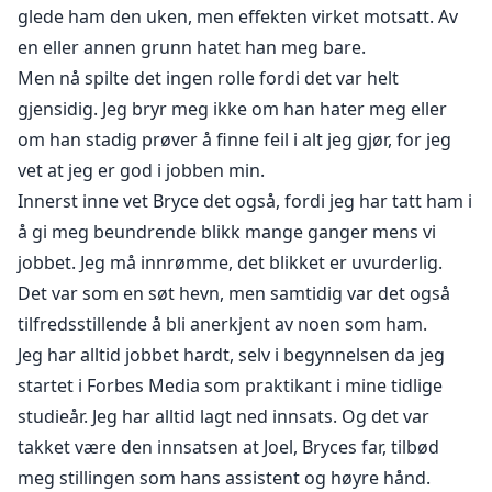
glede ham den uken, men effekten virket motsatt. Av
en eller annen grunn hatet han meg bare.
Men nå spilte det ingen rolle fordi det var helt
gjensidig. Jeg bryr meg ikke om han hater meg eller
om han stadig prøver å finne feil i alt jeg gjør, for jeg
vet at jeg er god i jobben min.
Innerst inne vet Bryce det også, fordi jeg har tatt ham i
å gi meg beundrende blikk mange ganger mens vi
jobbet. Jeg må innrømme, det blikket er uvurderlig.
Det var som en søt hevn, men samtidig var det også
tilfredsstillende å bli anerkjent av noen som ham.
Jeg har alltid jobbet hardt, selv i begynnelsen da jeg
startet i Forbes Media som praktikant i mine tidlige
studieår. Jeg har alltid lagt ned innsats. Og det var
takket være den innsatsen at Joel, Bryces far, tilbød
meg stillingen som hans assistent og høyre hånd.