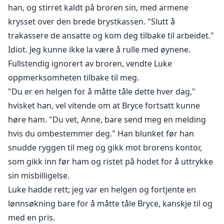
han, og stirret kaldt på broren sin, med armene
krysset over den brede brystkassen. "Slutt å
trakassere de ansatte og kom deg tilbake til arbeidet."
Idiot. Jeg kunne ikke la være å rulle med øynene.
Fullstendig ignorert av broren, vendte Luke
oppmerksomheten tilbake til meg.
"Du er en helgen for å måtte tåle dette hver dag,"
hvisket han, vel vitende om at Bryce fortsatt kunne
høre ham. "Du vet, Anne, bare send meg en melding
hvis du ombestemmer deg." Han blunket før han
snudde ryggen til meg og gikk mot brorens kontor,
som gikk inn før ham og ristet på hodet for å uttrykke
sin misbilligelse.
Luke hadde rett; jeg var en helgen og fortjente en
lønnsøkning bare for å måtte tåle Bryce, kanskje til og
med en pris.