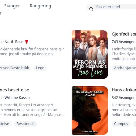
Sjanger
Rangering
Bonus
r
Gjenfødt s
rt
·
North Rose 🌹
743
Visninger
odkjennende brøl før fingrene hans glir
I mitt forrige
 meg. Jeg vil smake på deg igjen,
Charlies dype k
endte jeg opp 
gjenfødelsen b
t ved første blikk
Lege
Andre sjans
tå hva han har tenkt å gjøre, synker
at Peiheng sku
 hekter beina mine over skuldrene
situasjonen er
n til kjernen min. Jeg stønner høyt
knapt kom hjem
litorisen min. Han glir to av fingrene
mellomrom?...
nes besettelse
Hans afrika
som ...
rt
·
Williane Kassia
342
Visninger
nt mareritt, fanget i et arrangert
Hjertesorg, s
n hennes er selve innbegrepet av
med alt som ha
l. Men alt forandrer seg når Magnus,
helbredede så
ore, tre mystiske og farlig
innhentet hen
ttelse
Besittende
Campus
trer hennes liv. Splittet mellom
Nå må hun finn
e og en uimotståelig tiltrekning, finner
beskytte seg s
pill av skygger, lidenskap og makt,