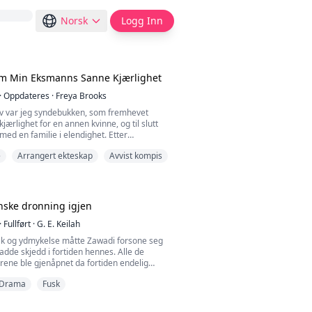
Norsk
Logg Inn
om Min Eksmanns Sanne Kjærlighet
·
Oppdateres
·
Freya Brooks
 liv var jeg syndebukken, som fremhevet
jærlighet for en annen kvinne, og til slutt
med en familie i elendighet. Etter
estemte jeg meg for å gi slipp, og ventet på
e
Arrangert ekteskap
Avvist kompis
lle søke om skilsmisse. Men utviklingen av
 litt merkelig, hvordan kan en mann som
 i mitt forrige liv komme tilbake med jevne
nske dronning igjen
·
Fullført
·
G. E. Keilah
vik og ydmykelse måtte Zawadi forsone seg
dde skjedd i fortiden hennes. Alle de
rene ble gjenåpnet da fortiden endelig
ne.
Drama
Fusk
e ut hva hennes neste steg skal være for å
elv og sine kjære.