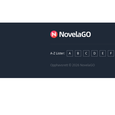
hvor hennes...
A-Z Lister
:
A
B
C
D
E
F
Opphavsrett
© 2026 NovelaGO