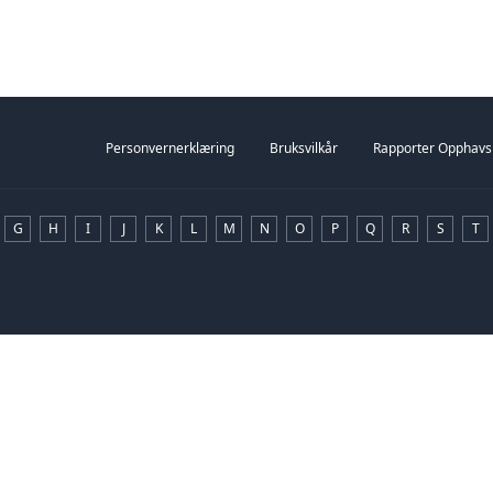
Dette er en op
Personvernerklæring
Bruksvilkår
Rapporter Opphavs
G
H
I
J
K
L
M
N
O
P
Q
R
S
T