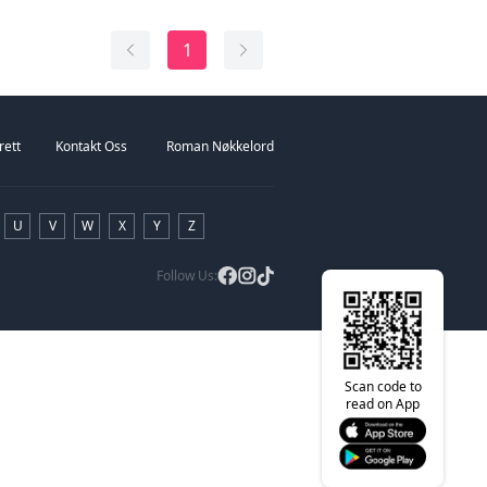
pfølger til: Hans afrikanske dronning
1
rett
Kontakt Oss
Roman Nøkkelord
U
V
W
X
Y
Z
Follow Us:
Scan code to
read on App