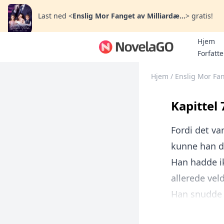
Last ned
<
Enslig Mor Fanget av Milliardæ...
>
gratis!
Hjem
Forfatte
Hjem
/
Enslig Mor Fan
Kapittel 
Fordi det va
kunne han de
Han hadde ik
allerede veld
Han snudde s