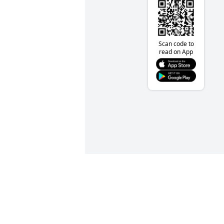
Scan code to
read on App