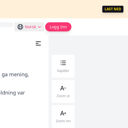
LAST NED
Norsk
Logg Inn
Kapitler
e ga mening,
oldning var
Zoom ut
Zoom inn