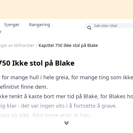
Sjanger
Rangering
Bonus
r
get av Milliardær
/
Kapittel 750 Ikke stol på Blake
750 Ikke stol på Blake
r for mange hull i hele greia, for mange ting som ikk
finitivt finne dem.
ke tenkt å kaste bort mer tid på Blake, for Blakes h
ig klar - det var ingen vits i å fortsette å grave.
eg og gikk. Ikke lenge etter at han...