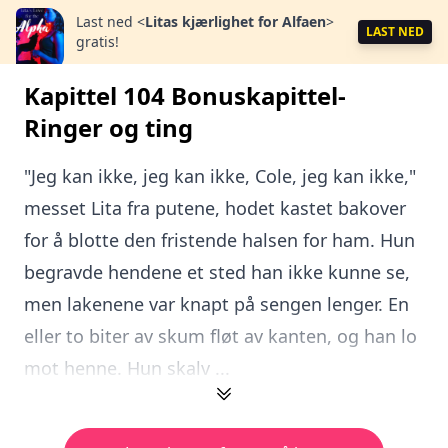
Last ned
<
Litas kjærlighet for Alfaen
>
LAST NED
gratis!
Kapittel 104 Bonuskapittel-
Ringer og ting
"Jeg kan ikke, jeg kan ikke, Cole, jeg kan ikke,"
messet Lita fra putene, hodet kastet bakover
for å blotte den fristende halsen for ham. Hun
begravde hendene et sted han ikke kunne se,
men lakenene var knapt på sengen lenger. En
eller to biter av skum fløt av kanten, og han lo
mot henne. Hun skalv ...