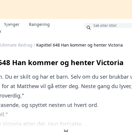
Sjanger
Rangering
Bonus
r
 Ultimate Bedrag
/
Kapittel 648 Han kommer og henter Victoria
 648 Han kommer og henter Victoria
m. Du er skilt og har et barn. Selv om du ser brukbar u
 for at Matthew vil gå etter deg. Neste gang du lyver, 
roverdig."
 rasende, og spyttet nesten ut hvert ord.
il."
 Victoria etter det. Hun fortsatte...