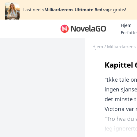
Last ned
<
Milliardærens Ultimate Bedrag
>
gratis!
Hjem
Forfatte
Hjem
/
Milliardærens
Kapittel
"Ikke tale o
ingen sjanse
det minste t
Victoria var
"Tro hva du v
Jeg ignorerte