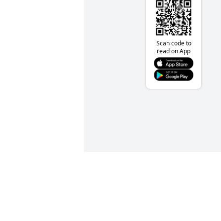
Scan code to
read on App