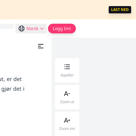
LAST NED
Norsk
Logg Inn
Kapitler
t, er det
gjør det i
Zoom ut
Zoom inn