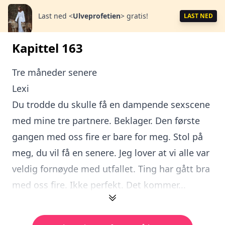
Last ned
<
Ulveprofetien
>
gratis!
LAST NED
Kapittel 163
Tre måneder senere
Lexi
Du trodde du skulle få en dampende sexscene
med mine tre partnere. Beklager. Den første
gangen med oss fire er bare for meg. Stol på
meg, du vil få en senere. Jeg lover at vi alle var
veldig fornøyde med utfallet. Ting har gått bra
med oss fire. Ikke perfekt. Det kommer...