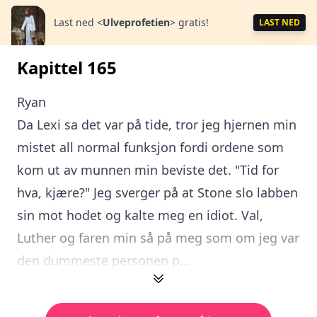
Last ned
<
Ulveprofetien
>
gratis!
LAST NED
Kapittel 165
Ryan
Da Lexi sa det var på tide, tror jeg hjernen min
mistet all normal funksjon fordi ordene som
kom ut av munnen min beviste det. "Tid for
hva, kjære?" Jeg sverger på at Stone slo labben
sin mot hodet og kalte meg en idiot. Val,
Luther og faren min så på meg som om jeg var
den dummeste personen p...