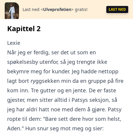
Last ned
<
Ulveprofetien
>
gratis!
LAST NED
Kapittel 2
Lexie
Når jeg er ferdig, ser det ut som en
spøkelsesby utenfor, så jeg trengte ikke
bekymre meg for kunder. Jeg hadde nettopp
lagt bort ryggsekken min da en gruppe på fire
kom inn. Tre gutter og en jente. De er faste
gjester, men sitter alltid i Patsys seksjon, så
jeg har aldri hatt noe med dem å gjøre. Patsy
ropte til dem: "Bare sett dere hvor som helst,
Aden." Hun snur seg mot meg og sier: