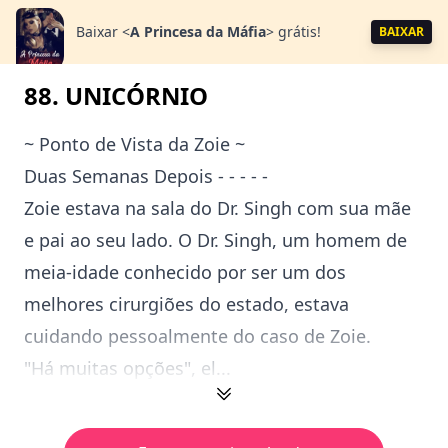
Baixar
<
A Princesa da Máfia
>
grátis!
BAIXAR
88. UNICÓRNIO
~ Ponto de Vista da Zoie ~
Duas Semanas Depois - - - - -
Zoie estava na sala do Dr. Singh com sua mãe
e pai ao seu lado. O Dr. Singh, um homem de
meia-idade conhecido por ser um dos
melhores cirurgiões do estado, estava
cuidando pessoalmente do caso de Zoie.
"Há muitas opções", el...