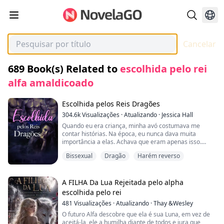
Cancelar
689
Book(s) Related to
escolhida pelo rei
alfa amaldicoado
Escolhida pelos Reis Dragões
304.6k
Visualizações
·
Atualizando
·
Jessica Hall
Quando eu era criança, minha avó costumava me
contar histórias. Na época, eu nunca dava muita
importância a elas. Achava que eram apenas isso.
Crescendo, logo percebi que não eram fantasias
Bissexual
Dragão
Harém reverso
elevadas e contos de fadas, mas memórias do passado
dela. Memórias de nossos ancestrais antes de nosso
mundo virar um caos. Veja bem, o que vem da lenda,
por mais exagerada que a história se torne, sempre há
A FILHA Da Lua Rejeitada pelo alpha
um fio de verdade. Você só precisa separar a ficção da
escolhida pelo rei
realidade.
481
Visualizações
·
Atualizando
·
Thay &Wesley
Ela me contava histórias sobre o Escolhido—aquele
O futuro Alfa descobre que ela é sua Luna, em vez de
que nos salvaria a todos. Eu costumava acreditar que o
aceitá-la, ele a humilha diante de todos e jura que