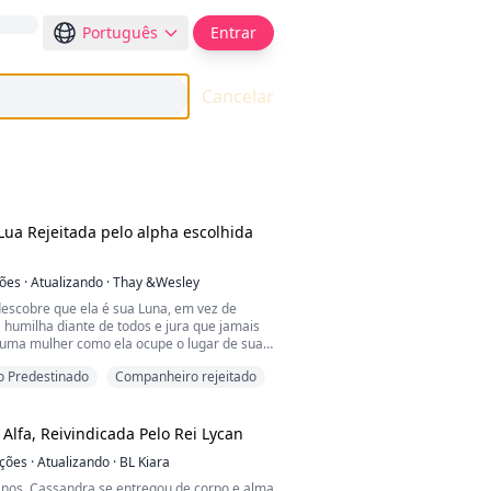
Português
Entrar
Cancelar
Lua Rejeitada pelo alpha escolhida
ções
·
Atualizando
·
Thay &Wesley
descobre que ela é sua Luna, em vez de
 a humilha diante de todos e jura que jamais
 uma mulher como ela ocupe o lugar de sua
 Predestinado
Companheiro rejeitado
em menos esperava, Luara é vendida como
 idade
da para o castelo da realeza dos lobos.
 ela acredita que seu destino está
 Alfa, Reivindicada Pelo Rei Lycan
até a noite em que decide salvar um enorme
ações
·
Atualizando
·
BL Kiara
erido, sem imaginar que aquele animal é o
oso de todo o reino.
anos, Cassandra se entregou de corpo e alma