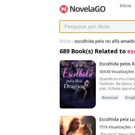
Início
Início
/
escolhida pelo rei alfa amald
689
Book(s) Related to
es
Escolhida pelos 
304.6k
Visualizações
Quando eu era crian
histórias. Na época,
elas. Achava que era
percebi que não eram
Bissexual
Drag
fadas, mas memórias
nossos ancestrais an
Veja bem, o que vem
história se torne, s
precisa separar a fic
Escolhida pela L
Ela me contava histó
751k
Visualizações
·
nos salvaria a todos
"Parceiro!" Meus ol