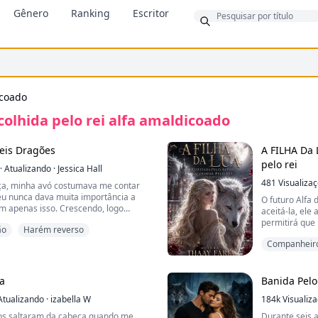
Bônus
Gênero
Ranking
Escritor
icoado
colhida pelo rei alfa amaldicoado
Reis Dragões
A FILHA Da 
pelo rei
·
Atualizando
·
Jessica Hall
481
Visualiza
ça, minha avó costumava me contar
 eu nunca dava muita importância a
O futuro Alfa 
m apenas isso. Crescendo, logo
aceitá-la, ele
 fantasias elevadas e contos de
permitirá que
ão
Harém reverso
 do passado dela. Memórias de
Rainha.
tes de nosso mundo virar um caos.
Companheiro
 da lenda, por mais exagerada que a
Traída por qu
Diferença de
empre há um fio de verdade. Você só
escrava e leva
ção da realidade.
Longe de casa,
ua
Banida Pelo
condenado... 
rias sobre o Escolhido—aquele que
Atualizando
·
izabella W
184k
Visualiz
lobo branco f
. Eu costumava acreditar que o que ela
ser mais poder
hos saltaram da cabeça quando me
Durante seis 