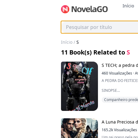
Início
Início
/
S
11
Book(s) Related to
S
S TECH; a pedra d
460
Visualizações
·
A
A PEDRA DO FEITICE
SINOPSE
Companheiro prede
"Deixe-a ir! Por favor
implorou enquanto as
decapitada por Alistai
"Nãooooooooooooo", 
A Luna Preciosa d
instantaneamente, se
expressão, assustad
165.2k
Visualizações
Um rei preso pela p