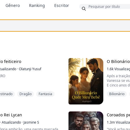
Bônus
Gênero
Ranking
Escritor
o feiticeiro
O Bilionári
tualizando
·
Olatunji Yusuf
1.6k
Visualiza
IRO
Após a traiçã
Vanessa se vi
E cinco anos d
de encontrar s
stinado
Dragão
Fantasia
Bilionário
, você não pode fazer isso", Oliver
interrompida 
sistia Noella prestes a ser
presidente do
r.
respeitado da 
Alfred não ap
Oliver gritou ao acordar
também queria
o Rei Lycan
Coroados pe
u rosto coberto de suor e sua
toda a lógica 
a.
·
Atualizando
·
Jasmine S
E à medida qu
1.3m
Visualiz
estreitava, el
rópria ambição, uma garota marcada
"Você acha que