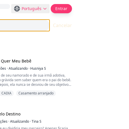
Português
Entrar
Cancelar
o Quer Meu Bebê
ções
·
Atualizando
·
Husniya S
o de seu namorado e de sua irmã adotiva,
u grávida sem saber quem era o pai do bebê.
epois, ela nunca se desviou de seu objetivo
eus pais biológicos. Mas sua busca foi
CAIXA
Casamento arranjado
quando conheceu Alfred Whittaker, o
 conglomerado G.I e o magnata mais
cidade.
enas reivindicou a custódia de seu bebê, mas
 que ela se casasse com ele, desafiando
lo Destino
que ela havia construído ao seu redor.
e o caminho para alcançar seus sonhos se
ações
·
Atualizando
·
Tina S
a não teve escolha a não ser enfrentar seus
 eu dividiria meu parceiro? Apenas ficaria