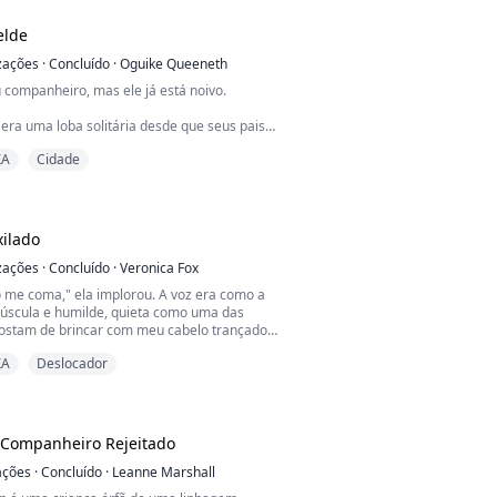
Alfa." Um brilho de dentes ao meu lado
espírito guerreiro se eleva, um lento
elde
izações
·
Concluído
·
Oguike Queeneth
 companheiro, mas ele já está noivo.
era uma loba solitária desde que seus pais
 e mortos pelo Alfa de sua Alcateia, pois ela
XA
Cidade
 Alfa quando tinha dez anos. Ela foi forçada
 vagou sozinha na floresta, onde seus
podiam encontrá-la.
ando ela foi capturada por uma Alcateia
ilado
to fugia daqueles qu...
izações
·
Concluído
·
Veronica Fox
o me coma," ela implorou. A voz era como a
núscula e humilde, quieta como uma das
stam de brincar com meu cabelo trançado.
uase parou ao ouvir o choro dela.
XA
Deslocador
k de volta à base do tronco, dedos sujos
o de fora da árvore podre. Metade de um
lana espiava. A salinidade que eu cheirava
imas secas ...
 Companheiro Rejeitado
ações
·
Concluído
·
Leanne Marshall