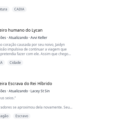
nte, Natalia se cobriu.
tura
CAIXA
se cobre?” ele questionou, seu tom cheio de
iosidade e leve zombaria. “Eu já não vi tudo
iro humano do Lycan
çou um sorriso casual a curvar seus lábios.
os ambos bêbados, não estávamos?”
ções
·
Atualizando
·
Avvi Keller
no coração causada por seu noivo, Jaidyn
e repente, ele alcançou suas mãos ...
são impulsiva de continuar a viagem que
 pretendia fazer com ele. Assim que chegou
ntiu uma atração avassaladora tanto pelo
XA
Cidade
pelo homem enigmático. No entanto,
am à tona como resultado de sua presença
e de suas interações com o homem.
do que apenas uma hum...
ra Escrava do Rei Híbrido
ções
·
Atualizando
·
Lacey St Sin
us seios.”
adores se aproximou dela novamente. Seu
ou, levantando o lábio superior em um esgar.
ragão
Escravo
os dedos até o corpete, obedecendo como
fazer se não quisesse enfrentar uma