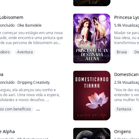
ria de tempos em tempos, por causa
voz de Alfa e
que aparecem no céu de onde caem
discussão sob
 vida das diferentes espécies que
treinada como 
posso lutar. Se
 Lobisomem
Princesa Ly
oncluído
·
Oke Bamidele
5.9k
Visualiza
e começar seu estágio em uma nova
Mudar-se para
idade, onde encontra uma pintura que
boa ideia, ou
de sua persona de lobisomem ao
transformou 
m masculino desconhecido. Seu novo
chamado Marks
deiro
Aventura
Bruxa
De
a chama por um nome estranho e
ele e Oliver S
anheiro, mesmo que ela não o
compra chá e 
nha encontrado antes daquele dia.
revelando-a c
descobre isso 
cê-la de que ...
ya
Domestican
oncluído
·
Dripping Creativity
2.5k
Visualiza
eguiu, ela alcançou seu sonho e
"Vou te dar es
co do aari. Uma nova vida a espera,
entender o ve
ilidades e novos desafios.
uma mulher for
a por sua família e amigos, e Tenac.
maneira. Quan
os com benefícios
Fantasia
s ao longo do caminho. Quando ela
manipulação, 
se sentir confortável em sua nova
sua própria in
tes
m novo surto da doença chega a Salmis.
polegar desliz
..
...
e Alpha
Origens