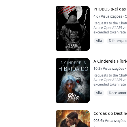
Elas o trancaram em 
ser quebrada por su
PHOBOS (Rei das 
1.000 anos dep...
4.6k
Visualizações
·
C
Requests to the Cha
Azure OpenAI API ve
exceeded token rate l
tier. Please retry aft
Alfa
Diferença 
https://aka.ms/oai/qu
further increase the d
Status: 429 (Too Man
ErrorCode: 429
A Cinderela Híbri
Content:
{"error":{"code":"429
10.2k
Visualizações
·
Requests to the Cha
Azure OpenAI API ve
exceeded token rate l
tier. Please retry aft
Alfa
Doce amor
https://aka.ms/oai/qu
further increase the d
Status: 429 (Too Man
ErrorCode: 429
Cordas do Destin
Content:
{"error":{"code":"429
908.6k
Visualizações