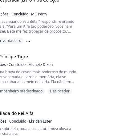
uma mulher poderosa que...
)
ações
·
Concluído
·
MC Perry
 acariciando seu Beta,” respondi, revirando
ele. “Para um Alfa tão poderoso, você nem
seu Beta me fez tropeçar de propósito.”
 verdadeiro
de revirar os olhos para mim?” Damien
carando, ignorando meu comentário sobre
 predestinado
ito tropeçar de propósito.
Príncipe Tigre
sividade que ele estava mostrando começou
ções
·
Concluído
·
Michele Dixon
ogo no meu interi...
ma bruxa do coven mais poderoso do mundo.
envenenada e perde a memória, ela se
ma cabana no meio do nada. Ela não tem
ou o que ela é.
mpanheiro predestinado
Deslocador
ncipe tigre coroado cujos pais estão
 um acasalamento arranjado com alguém que
ce. Um dia, ele está correndo quando é
ado para morrer. Seja o que for que os at...
iada do Rei Alfa
ções
·
Concluído
·
Ekridah Éster
 sobre ela, toda a sua altura musculosa a
 sua aura.