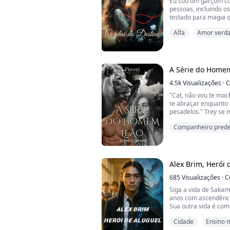
Eu sou um garçom co
pessoas, incluindo os
testado para magia q
vida. Como minha li
Alfa
Amor verda
minha magia é indesc
padrão em espiral ao
Companheiro prede
Eu tenho magia, com
encaixo...
A Série do Home
4.5k
Visualizações
·
C
"Cat, não vou te mac
te abraçar enquanto 
pesadelos." Trey se 
ela estava, mas esta
Companheiro prede
confortável em seus 
ninguém jamais a m
Fantasia
"Só por esta noite, T
isso." A voz de Cat es
Alex Brim, Herói 
685
Visualizações
·
C
Siga a vida de Sakam
anos com ascendênci
Sua outra vida é com
Mundo Mágico de Azur
Cidade
Ensino 
usando um pingente 