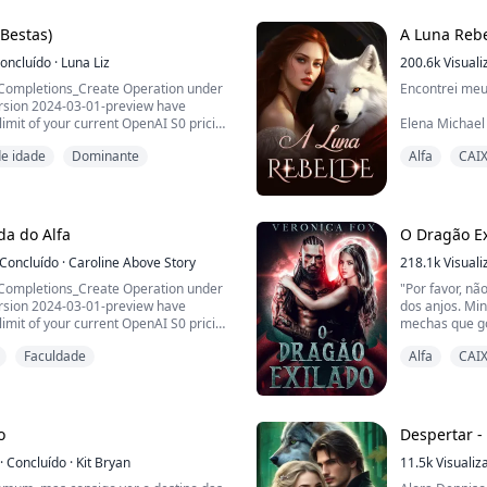
uma cripta, e sua maldição só pode
mim. Sou uma 
a verdadeira companheira.
enquanto meu 
Bestas)
A Luna Reb
lampe...
oncluído
·
Luna Liz
200.6k
Visual
tCompletions_Create Operation under
Encontrei meu
rsion 2024-03-01-preview have
imit of your current OpenAI S0 pricing
Elena Michael 
er 3 seconds. Please go here:
foram atacados
de idade
Dominante
Alfa
CAI
otaincrease if you would like to
possuía o gene
efault rate limit.
a sobreviver e
y Requests)
inimigos não 
Tudo mudou qu
da do Alfa
O Dragão Ex
vizinha enquan
","message"...
Concluído
·
Caroline Above Story
218.1k
Visual
tCompletions_Create Operation under
"Por favor, nã
rsion 2024-03-01-preview have
dos anjos. Mi
imit of your current OpenAI S0 pricing
mechas que go
er 2 seconds. Please go here:
Meu coração q
Faculdade
Alfa
CAI
otaincrease if you would like to
efault rate limit.
Chamando Taza
y Requests)
tocaram o lad
rosto de porce
era a das lágr
o
Despertar -
","message"...
·
Concluído
·
Kit Bryan
11.5k
Visualiz