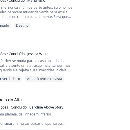
ções
·
Concluído
·
Maria McRill
rme, nunca vi um de perto antes. Eu olho nos
, eles parecem mudar de verde para azul e
ioleta, e eu respiro pesadamente. Será que
tar? Pensando bem, eu realmente não me
inado
Destino
ase como se eu esperasse que o lobo me
vor.
ue você vai sobreviver", eu olho para a
nte.
azer cumprir minha pa...
ções
·
Concluído
·
Jessica White
Parker se muda para a casa ao lado do
tal, ela sente uma atração instantânea, mas
uando ele rejeita suas investidas iniciais.
m encontro na floresta com ele muda tudo
 verdadeiro
Amor à primeira vista
scobre sua verdadeira identidade.
al Forte
beia do Alfa
nte levantou a mão e a deslizou pelo corpo
ações
·
Concluído
·
Caroline Above Story
ocá-la, apenas a poucos centím...
a plebeia, de linhagem inferior.
ensinaram muitas coisas enquanto eu
a mais importante é nunca irritar um membro