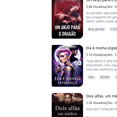
Direto para os braço
5.8k
Visualizações
·
A
As paredes apertada
pau enquanto ela go
lábios sobre a pele p
querendo deixar minh
Boa garota
CAI
e estremeceu ainda 
Abaixei-me. "E você a
disse suavemente, en
Ela é minha espe
Bella, a filha do Arca
5.1k
Visualizações
·
C
Hope Black é uma De
lobisomens, mas não 
uma das melhores gu
frente dos treinamen
Alfa
BDSM
Com a chance de trei
Hope se alista com 
suas habilidades de 
encontrar seu Destin
Dois alfas, um m
Dylan Miller ...
2.2k
Visualizações
·
A
Atenção! Conteúdo 