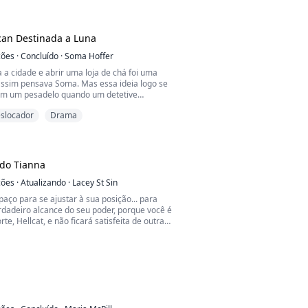
 me ordena a evacuar para que não haja mais
re isso. Não importa o quanto eu tenha sido
Sacerdotisa, isso é algo contra o qual não
 você não é um Alfa, é im...
can Destinada a Luna
ções
·
Concluído
·
Soma Hoffer
 a cidade e abrir uma loja de chá foi uma
 assim pensava Soma. Mas essa ideia logo se
em um pesadelo quando um detetive
 a colocou no meio de uma guerra entre
slocador
Drama
tone, o Alfa da alcateia Lua de Sangue. Oliver
é atingido pelo aroma intoxicante de Soma,
omo sua companheira. O detetive Marks
pouco de...
do Tianna
ções
·
Atualizando
·
Lacey St Sin
paço para se ajustar à sua posição... para
rdadeiro alcance do seu poder, porque você é
te, Hellcat, e não ficará satisfeita de outra
do vier até mim, não será por meio de
barganha ou poder da minha parte, mas por
iciativa." Sua mão acariciou o rosto dela e o
ou sobre seu lábio inferior, "mas, eu sou um