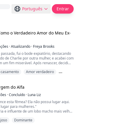
Português
Entrar
Como o Verdadeiro Amor do Meu Ex-
ações
·
Atualizando
·
Freya Brooks
 passada, fui o bode expiatório, destacando
do de Charlie por outra mulher, e acabei com
m um fim miserável. Após renascer, decidi
, esperando que Peiheng pedisse o divórcio.
 casamento
Amor verdadeiro
lvimento da situação é um pouco estranho,
m que mal voltava para casa na minha vida
ira vista
 volta de vez em quando? E preocupado que
irgem do Alfa
ções
·
Concluído
·
Luna Liz
nce esta fêmea? Ela não possui lugar aqui.
 lugar para mulheres."
ria e influente de um lobo macho mais velho
a, as paredes altas carregando o som de sua
joso
Dominante
 minha presença.
 está enganado, pois este É o lugar para