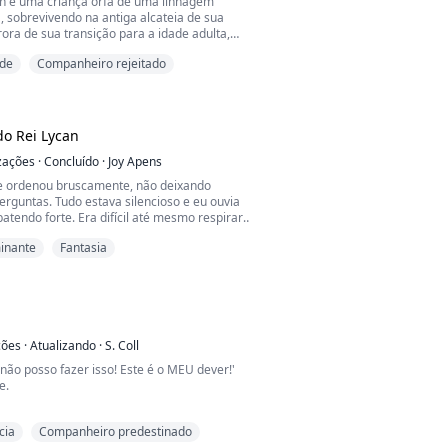
n é uma criança órfã de uma linhagem
 sobrevivendo na antiga alcateia de sua
rora de sua transição para a idade adulta,
volta inesperada do destino, ela imprime-se
de
Companheiro rejeitado
o com quem será ligada para a eternidade.
o é o homem dos seus sonhos. Ele é o único
ado com quem ela nunca teria desejado se
nt...
do Rei Lycan
izações
·
Concluído
·
Joy Apens
e ordenou bruscamente, não deixando
rguntas. Tudo estava silencioso e eu ouvia
tendo forte. Era difícil até mesmo respirar.
le se moveu, chegando perto de mim. Senti
inante
Fantasia
oçarem meu ombro, o roupão sedoso
ntamente de mim. Meu coração se encheu de
ar em como eu parecia aos olhos dele
rpo tremia, meus...
ções
·
Atualizando
·
S. Coll
 não posso fazer isso! Este é o MEU dever!'
e.
obedecer ao seu Alfa em vez de questionar
cia
Companheiro predestinado
e responde através do Link e então usa sua