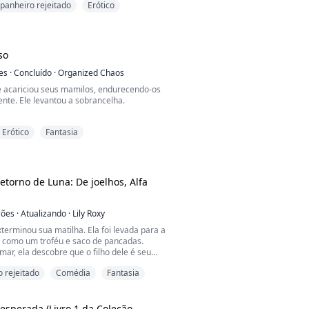
anheiro rejeitado
Erótico
les governam o mundo, fazem as regras e são
do não conseguem exatamente o que querem,
 com uma garota plebeia sem par.
 nobres transa com garotas plebeias por
so
endo que não podemos r...
es
·
Concluído
·
Organized Chaos
e acariciou seus mamilos, endurecendo-os
nte. Ele levantou a sobrancelha.
u pela culatra. Eu estava tentando te colocar
Erótico
Fantasia
 distrativo, mas seu corpo não quer
a rapidamente cobriu o peito, suas bochechas
 quer?" Ela disse, tentando ao máximo soar
Retorno de Luna: De joelhos, Alfa
e você não é, talvez seja por isso que ...
ções
·
Atualizando
·
Lily Roxy
terminou sua matilha. Ela foi levada para a
n como um troféu e saco de pancadas.
mar, ela descobre que o filho dele é seu
 rejeitado
Comédia
Fantasia
 porque ela era uma fraca inútil - uma Ômega!
tido, ela deixou a matilha e foi caçada pelo
 que atirou nela.
orreu, nem o rejeitou.
esperada (Livro 1 da Coleção