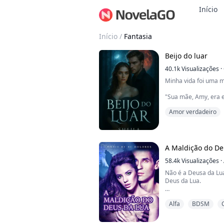
Início
Início
/
Fantasia
Beijo do luar
40.1k
Visualizações
·
Minha vida foi uma m
"Sua mãe, Amy, era 
hospital local em Nov
Amor verdadeiro
coração e sempre est
'Uma vida perdida é 
sempre dizia sempre 
mais tempo comigo. 
grávida de você, eu re
A Maldição do De
58.4k
Visualizações
·
Não é a Deusa da Lu
Deus da Lua.
Há milhares de anos,
Alfa
BDSM
pela terra, governan
que ele era. Isso at
amaldiçoou, forçand